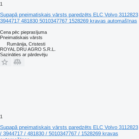
1
Supapă pneimatiskais vārsts paredzēts ELC Volvo 3112823
3944717 481830 5010347767 1528269 kravas automašīnas
Cena pēc pieprasījuma
Pneimatiskais vārsts
Rumānija, Cristesti
ROYAL DRU AGRO S.R.L.
Sazināties ar pārdevēju
1
Supapă pneimatiskais vārsts paredzēts ELC Volvo 3112823
/ 3944717 / 481830 / 5010347767 / 1528269 kravas