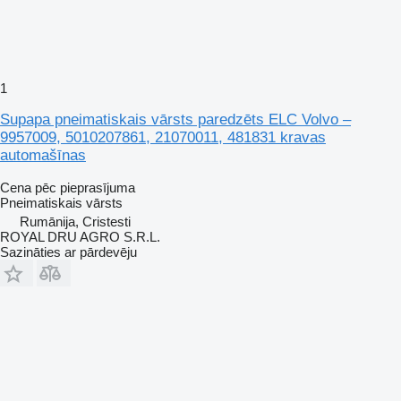
1
Supapa pneimatiskais vārsts paredzēts ELC Volvo –
9957009, 5010207861, 21070011, 481831 kravas
automašīnas
Cena pēc pieprasījuma
Pneimatiskais vārsts
Rumānija, Cristesti
ROYAL DRU AGRO S.R.L.
Sazināties ar pārdevēju