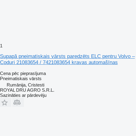
1
Supapă pneimatiskais vārsts paredzēts ELC pentru Volvo –
Coduri 21083654 / 7421083654 kravas automašīnas
Cena pēc pieprasījuma
Pneimatiskais vārsts
Rumānija, Cristesti
ROYAL DRU AGRO S.R.L.
Sazināties ar pārdevēju