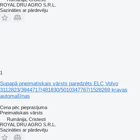
ROYAL DRU AGRO S.R.L.
Sazināties ar pārdevēju
1
Supapă pneimatiskais vārsts paredzēts ELC Volvo
3112823/3944717/481830/5010347767/1528269 kravas
automašīnas
Cena pēc pieprasījuma
Pneimatiskais vārsts
Rumānija, Cristesti
ROYAL DRU AGRO S.R.L.
Sazināties ar pārdevēju