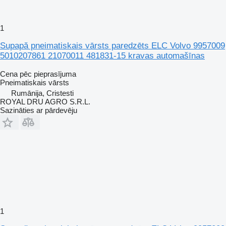
1
Supapă pneimatiskais vārsts paredzēts ELC Volvo 9957009
5010207861 21070011 481831-15 kravas automašīnas
Cena pēc pieprasījuma
Pneimatiskais vārsts
Rumānija, Cristesti
ROYAL DRU AGRO S.R.L.
Sazināties ar pārdevēju
1