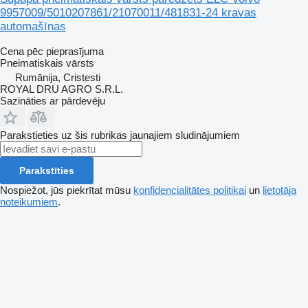
9957009/5010207861/21070011/481831-24 kravas
automašīnas
Cena pēc pieprasījuma
Pneimatiskais vārsts
Rumānija, Cristesti
ROYAL DRU AGRO S.R.L.
Sazināties ar pārdevēju
Parakstieties uz šis rubrikas jaunajiem sludinājumiem
Parakstīties
Nospiežot, jūs piekrītat mūsu
konfidencialitātes politikai
un
lietotāja
noteikumiem
.