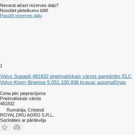
Nevarat atrast rezerves daļu?
Nosūtiet pieteikumu tūlīt!
Pasūtīt rezerves daļu
1
Volvo Supapă 481832 pneimatiskais vārsts paredzēts ELC
Volvo Knorr-Bremse 5.051.100.936 kravas automašīnas
Cena pēc pieprasījuma
Pneimatiskais vārsts
481832
Rumānija, Cristesti
ROYAL DRU AGRO S.R.L.
Sazināties ar pārdevēju