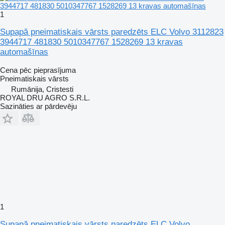
1
Supapă pneimatiskais vārsts paredzēts ELC Volvo 3112823
3944717 481830 5010347767 1528269 13 kravas
automašīnas
Cena pēc pieprasījuma
Pneimatiskais vārsts
Rumānija, Cristesti
ROYAL DRU AGRO S.R.L.
Sazināties ar pārdevēju
1
Supapă pneimatiskais vārsts paredzēts ELC Volvo