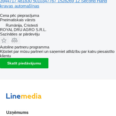
3944717 481830 5010347767 1528269 12 Second Hand
kravas automašīnas
Cena pēc pieprasījuma
Pneimatiskais vārsts
Rumānija, Cristesti
ROYAL DRU AGRO S.R.L.
Sazināties ar pārdevēju
Autoline partneru programma
Kļūstiet par mūsu partneri un saņemiet atlīdzību par katru piesaistīto
klientu
Skatīt piedāvājumu
Uzņēmums