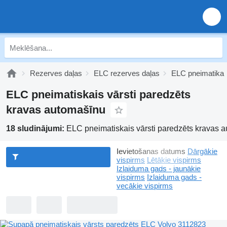
Rezerves daļas
ELC rezerves daļas
ELC pneimatika
ELC pneimatiskais vārsti paredzēts
kravas automašīnu
18 sludinājumi:
ELC pneimatiskais vārsti paredzēts kravas 
Ievietošanas datums
Dārgākie
vispirms
Lētākie vispirms
Izlaiduma gads - jaunākie
vispirms
Izlaiduma gads -
vecākie vispirms