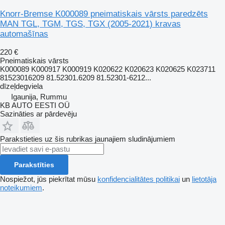
Knorr-Bremse K000089 pneimatiskais vārsts paredzēts
MAN TGL, TGM, TGS, TGX (2005-2021) kravas
automašīnas
220 €
Pneimatiskais vārsts
K000089 K000917 K000919 K020622 K020623 K020625 K023711
81523016209 81.52301.6209 81.52301-6212...
dīzeļdegviela
Igaunija, Rummu
KB AUTO EESTI OÜ
Sazināties ar pārdevēju
Parakstieties uz šis rubrikas jaunajiem sludinājumiem
Parakstīties
Nospiežot, jūs piekrītat mūsu
konfidencialitātes politikai
un
lietotāja
noteikumiem
.