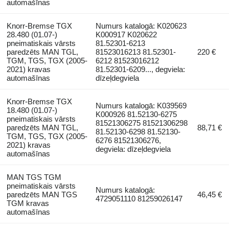
automašīnas
Knorr-Bremse TGX
Numurs katalogā: K020623
28.480 (01.07-)
K000917 K020622
pneimatiskais vārsts
81.52301-6213
paredzēts MAN TGL,
81523016213 81.52301-
220 €
TGM, TGS, TGX (2005-
6212 81523016212
2021) kravas
81.52301-6209..., degviela:
automašīnas
dīzeļdegviela
Knorr-Bremse TGX
Numurs katalogā: K039569
18.480 (01.07-)
K000926 81.52130-6275
pneimatiskais vārsts
81521306275 81521306298
paredzēts MAN TGL,
88,71 €
81.52130-6298 81.52130-
TGM, TGS, TGX (2005-
6276 81521306276,
2021) kravas
degviela: dīzeļdegviela
automašīnas
MAN TGS TGM
pneimatiskais vārsts
Numurs katalogā:
paredzēts MAN TGS
46,45 €
4729051110 81259026147
TGM kravas
automašīnas