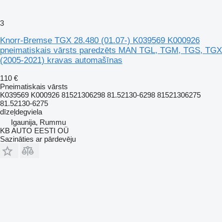
3
Knorr-Bremse TGX 28.480 (01.07-) K039569 K000926
pneimatiskais vārsts paredzēts MAN TGL, TGM, TGS, TGX
(2005-2021) kravas automašīnas
110 €
Pneimatiskais vārsts
K039569 K000926 81521306298 81.52130-6298 81521306275
81.52130-6275
dīzeļdegviela
Igaunija, Rummu
KB AUTO EESTI OÜ
Sazināties ar pārdevēju