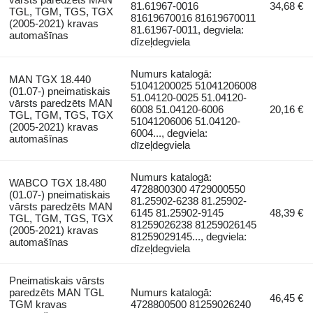
81.61967-0016
34,68 €
TGL, TGM, TGS, TGX
81619670016 81619670011
(2005-2021) kravas
81.61967-0011, degviela:
automašīnas
dīzeļdegviela
Numurs katalogā:
MAN TGX 18.440
51041200025 51041206008
(01.07-) pneimatiskais
51.04120-0025 51.04120-
vārsts paredzēts MAN
6008 51.04120-6006
20,16 €
TGL, TGM, TGS, TGX
51041206006 51.04120-
(2005-2021) kravas
6004..., degviela:
automašīnas
dīzeļdegviela
Numurs katalogā:
WABCO TGX 18.480
4728800300 4729000550
(01.07-) pneimatiskais
81.25902-6238 81.25902-
vārsts paredzēts MAN
6145 81.25902-9145
48,39 €
TGL, TGM, TGS, TGX
81259026238 81259026145
(2005-2021) kravas
81259029145..., degviela:
automašīnas
dīzeļdegviela
Pneimatiskais vārsts
paredzēts MAN TGL
Numurs katalogā:
46,45 €
TGM kravas
4728800500 81259026240