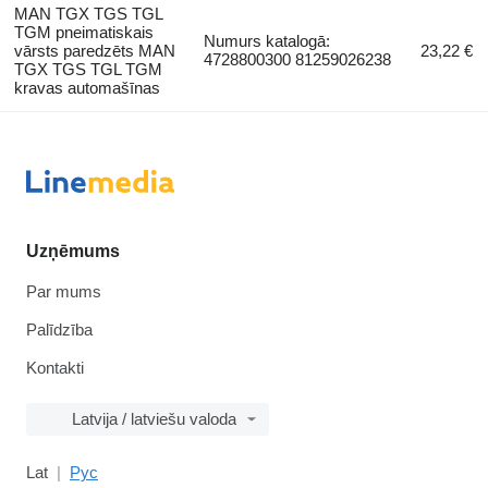
MAN TGX TGS TGL
TGM pneimatiskais
Numurs katalogā:
vārsts paredzēts MAN
23,22 €
4728800300 81259026238
TGX TGS TGL TGM
kravas automašīnas
Uzņēmums
Par mums
Palīdzība
Kontakti
Latvija / latviešu valoda
Lat
Рус