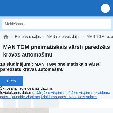
Rezerves daļas
MAN rezerves daļas
MAN TGM rezer
MAN TGM pneimatiskais vārsti paredzēts
kravas automašīnu
18 sludinājumi:
MAN TGM pneimatiskais vārsti
paredzēts kravas automašīnu
Filtrs
Šķirošana
:
Ievietošanas datums
Ievietošanas datums
Dārgākie vispirms
Lētākie vispirms
Izlaiduma
gads - jaunākie vispirms
Izlaiduma gads - vecākie vispirms