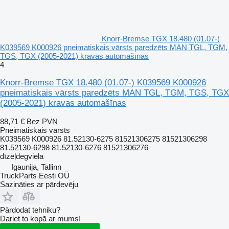
Knorr-Bremse TGX 18.480 (01.07-)
K039569 K000926 pneimatiskais vārsts paredzēts MAN TGL, TGM,
TGS, TGX (2005-2021) kravas automašīnas
4
Knorr-Bremse TGX 18.480 (01.07-) K039569 K000926
pneimatiskais vārsts paredzēts MAN TGL, TGM, TGS, TGX
(2005-2021) kravas automašīnas
88,71 €
Bez PVN
Pneimatiskais vārsts
K039569 K000926 81.52130-6275 81521306275 81521306298
81.52130-6298 81.52130-6276 81521306276
dīzeļdegviela
Igaunija, Tallinn
TruckParts Eesti OÜ
Sazināties ar pārdevēju
Pārdodat tehniku?
Dariet to kopā ar mums!