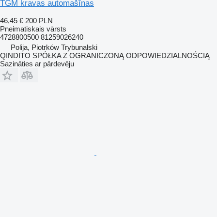
TGM kravas automašīnas
46,45 €
200 PLN
Pneimatiskais vārsts
4728800500 81259026240
Polija, Piotrków Trybunalski
QINDITO SPÓŁKA Z OGRANICZONĄ ODPOWIEDZIALNOŚCIĄ
Sazināties ar pārdevēju