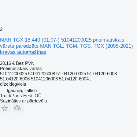
2
MAN TGX 18.440 (01.07-) 51041200025 pneimatiskais
vārsts paredzēts MAN TGL, TGM, TGS, TGX (2005-2021)
kravas automašīnas
20,16 €
Bez PVN
Pneimatiskais vārsts
51041200025 51041206008 51.04120-0025 51.04120-6008
51.04120-6006 51041206006 51.04120-6004...
dīzeļdegviela
Igaunija, Tallinn
TruckParts Eesti OÜ
Sazināties ar pārdevēju