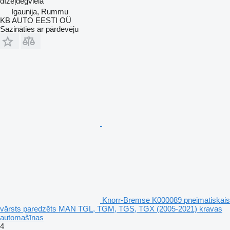
dīzeļdegviela
Igaunija, Rummu
KB AUTO EESTI OÜ
Sazināties ar pārdevēju
Knorr-Bremse K000089 pneimatiskais
vārsts paredzēts MAN TGL, TGM, TGS, TGX (2005-2021) kravas
automašīnas
4