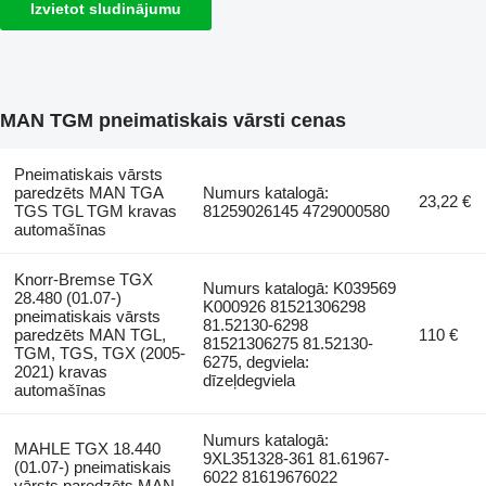
Izvietot sludinājumu
MAN TGM pneimatiskais vārsti cenas
Pneimatiskais vārsts
paredzēts MAN TGA
Numurs katalogā:
23,22 €
TGS TGL TGM kravas
81259026145 4729000580
automašīnas
Knorr-Bremse TGX
Numurs katalogā: K039569
28.480 (01.07-)
K000926 81521306298
pneimatiskais vārsts
81.52130-6298
paredzēts MAN TGL,
110 €
81521306275 81.52130-
TGM, TGS, TGX (2005-
6275, degviela:
2021) kravas
dīzeļdegviela
automašīnas
Numurs katalogā:
MAHLE TGX 18.440
9XL351328-361 81.61967-
(01.07-) pneimatiskais
6022 81619676022
vārsts paredzēts MAN