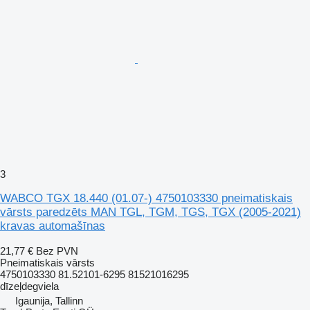
3
WABCO TGX 18.440 (01.07-) 4750103330 pneimatiskais
vārsts paredzēts MAN TGL, TGM, TGS, TGX (2005-2021)
kravas automašīnas
21,77 €
Bez PVN
Pneimatiskais vārsts
4750103330 81.52101-6295 81521016295
dīzeļdegviela
Igaunija, Tallinn