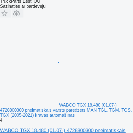
TruckParts Eesti OÜ
Sazināties ar pārdevēju
WABCO TGX 18.480 (01.07-)
4728800300 pneimatiskais vārsts paredzēts MAN TGL, TGM, TGS,
TGX (2005-2021) kravas automašīnas
4
WABCO TGX 18.480 (01.07-) 4728800300 pneimatiskais