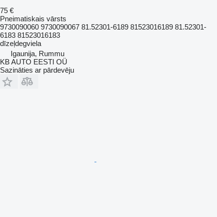
75 €
Pneimatiskais vārsts
9730090060 9730090067 81.52301-6189 81523016189 81.52301-
6183 81523016183
dīzeļdegviela
Igaunija, Rummu
KB AUTO EESTI OÜ
Sazināties ar pārdevēju