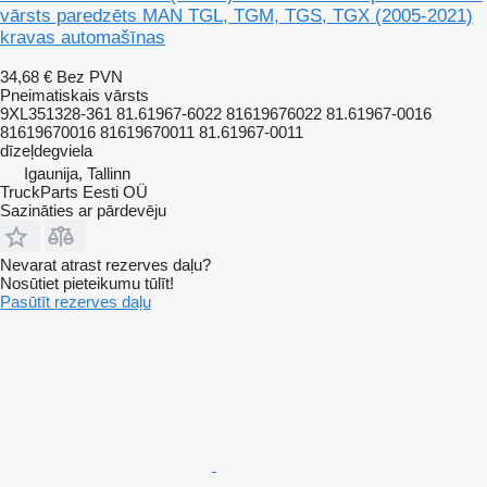
vārsts paredzēts MAN TGL, TGM, TGS, TGX (2005-2021)
kravas automašīnas
34,68 €
Bez PVN
Pneimatiskais vārsts
9XL351328-361 81.61967-6022 81619676022 81.61967-0016
81619670016 81619670011 81.61967-0011
dīzeļdegviela
Igaunija, Tallinn
TruckParts Eesti OÜ
Sazināties ar pārdevēju
Nevarat atrast rezerves daļu?
Nosūtiet pieteikumu tūlīt!
Pasūtīt rezerves daļu