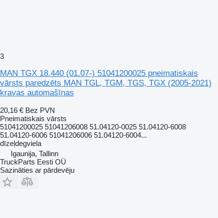
3
MAN TGX 18.440 (01.07-) 51041200025 pneimatiskais
vārsts paredzēts MAN TGL, TGM, TGS, TGX (2005-2021)
kravas automašīnas
20,16 €
Bez PVN
Pneimatiskais vārsts
51041200025 51041206008 51.04120-0025 51.04120-6008
51.04120-6006 51041206006 51.04120-6004...
dīzeļdegviela
Igaunija, Tallinn
TruckParts Eesti OÜ
Sazināties ar pārdevēju