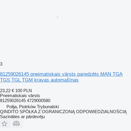
3
81259026145 pneimatiskais vārsts paredzēts MAN TGA
TGS TGL TGM kravas automašīnas
23,22 €
100 PLN
Pneimatiskais vārsts
81259026145 4729000580
Polija, Piotrków Trybunalski
QINDITO SPÓŁKA Z OGRANICZONĄ ODPOWIEDZIALNOŚCIĄ
Sazināties ar pārdevēju