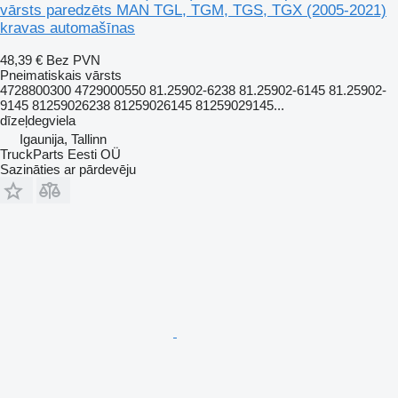
vārsts paredzēts MAN TGL, TGM, TGS, TGX (2005-2021)
kravas automašīnas
48,39 €
Bez PVN
Pneimatiskais vārsts
4728800300 4729000550 81.25902-6238 81.25902-6145 81.25902-
9145 81259026238 81259026145 81259029145...
dīzeļdegviela
Igaunija, Tallinn
TruckParts Eesti OÜ
Sazināties ar pārdevēju