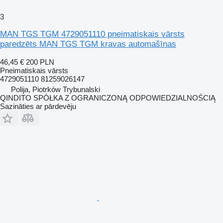
3
MAN TGS TGM 4729051110 pneimatiskais vārsts
paredzēts MAN TGS TGM kravas automašīnas
46,45 €
200 PLN
Pneimatiskais vārsts
4729051110 81259026147
Polija, Piotrków Trybunalski
QINDITO SPÓŁKA Z OGRANICZONĄ ODPOWIEDZIALNOŚCIĄ
Sazināties ar pārdevēju