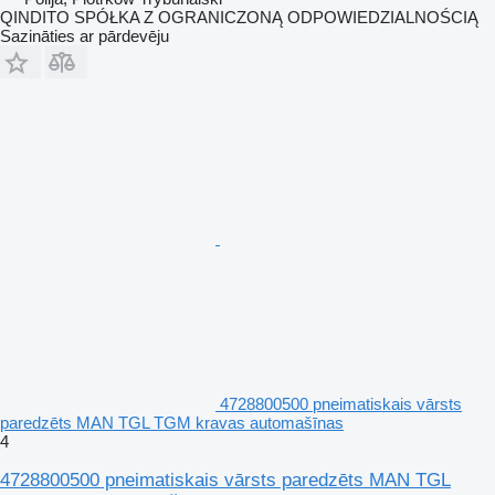
QINDITO SPÓŁKA Z OGRANICZONĄ ODPOWIEDZIALNOŚCIĄ
Sazināties ar pārdevēju
4728800500 pneimatiskais vārsts
paredzēts MAN TGL TGM kravas automašīnas
4
4728800500 pneimatiskais vārsts paredzēts MAN TGL