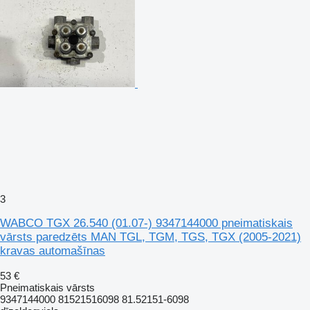
3
WABCO TGX 26.540 (01.07-) 9347144000 pneimatiskais
vārsts paredzēts MAN TGL, TGM, TGS, TGX (2005-2021)
kravas automašīnas
53 €
Pneimatiskais vārsts
9347144000 81521516098 81.52151-6098