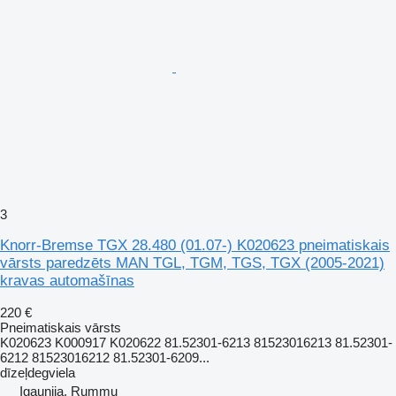
3
Knorr-Bremse TGX 28.480 (01.07-) K020623 pneimatiskais
vārsts paredzēts MAN TGL, TGM, TGS, TGX (2005-2021)
kravas automašīnas
220 €
Pneimatiskais vārsts
K020623 K000917 K020622 81.52301-6213 81523016213 81.52301-
6212 81523016212 81.52301-6209...
dīzeļdegviela
Igaunija, Rummu