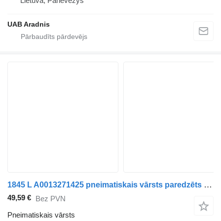
Lietuva, Panevėžys
UAB Aradnis
1845 L A0013271425 pneimatiskais vārsts paredzēts Mercedes-Benz ACTROS MP4 kravas automašīnas
49,59 €
Bez PVN
Pneimatiskais vārsts