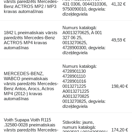
vārsts paredzēts Mercedes-
431 0306, 0044310306,
41,32 €
Benz ACTROS MP2 / MP3
9750090010, degviela:
kravas automašīnas
dīzeļdegviela
Numurs katalogā:
1842 L pneimatiskais vārsts
A0013270625, A 001
paredzēts Mercedes-Benz
327 06 25,
49,59 €
ACTROS MP4 kravas
0013270625,
automašīnas
4728900300, degviela:
dīzeļdegviela
Numurs katalogā:
4728901130
MERCEDES-BENZ,
4728901110
WABCO pneimatiskais
4728901016
vārsts paredzēts Mercedes-
0013271225
198,40 €
Benz Antos, Arocs, Actros
A0013271225
MP4 (2012-) kravas
A0013270825
automašīnas
0013270825, degviela:
dīzeļdegviela
Voith Supapa Voith R115
Stāvoklis: jauns,
.32580-0028 pneimatiskais
numurs katalogā:
vārsts paredzēts Mercedes-
174,20 €