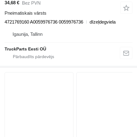
34,68 €
Bez PVN
Pneimatiskais vārsts
4721769160 A0059976736 0059976736
dīzeļdegviela
Igaunija, Tallinn
TruckParts Eesti OÜ