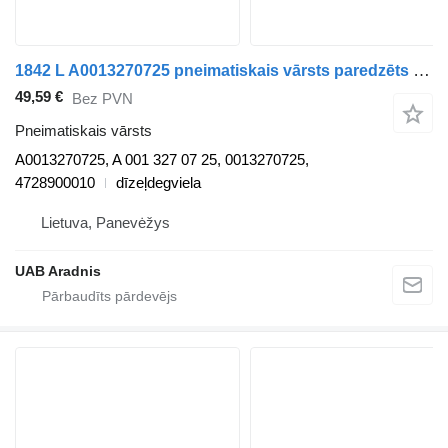
1842 L A0013270725 pneimatiskais vārsts paredzēts Mercedes-Benz ACTROS MP4 kravas automašīnas
49,59 €
Bez PVN
Pneimatiskais vārsts
A0013270725, A 001 327 07 25, 0013270725,
4728900010
dīzeļdegviela
Lietuva, Panevėžys
UAB Aradnis