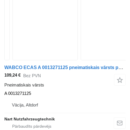
WABCO ECAS A 0013271125 pneimatiskais vārsts paredzēts Mercedes-Benz Actros MP4 A 001 kravas automašīnas
109,24 €
Bez PVN
Pneimatiskais vārsts
A 0013271125
Vācija, Altdorf
Nart Nutzfahrzeugtechnik