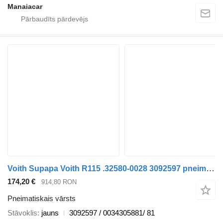
Manaiacar
Voith Supapa Voith R115 .32580-0028 3092597 pneimatiskais vārsts paredzēts Mercedes-Benz ACTROS MP kravas automašīnas
174,20 €
914,80 RON
Pneimatiskais vārsts
Stāvoklis
jauns
3092597 / 0034305881/ 81