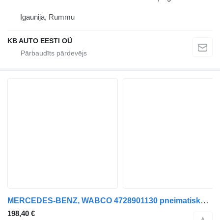
Igaunija, Rummu
KB AUTO EESTI OÜ
MERCEDES-BENZ, WABCO 4728901130 pneimatiskais vārsts paredzēts Mercedes-Benz Antos, Arocs, Actros MP4 (2012-) kravas automašīnas
198,40 €