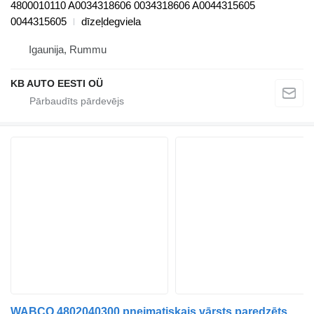
4800010110 A0034318606 0034318606 A0044315605
0044315605
dīzeļdegviela
Igaunija, Rummu
KB AUTO EESTI OÜ
WABCO 4802040300 pneimatiskais vārsts paredzēts Mercedes-Benz Actros MP4 Antos Arocs (2012-) kravas automašīnas