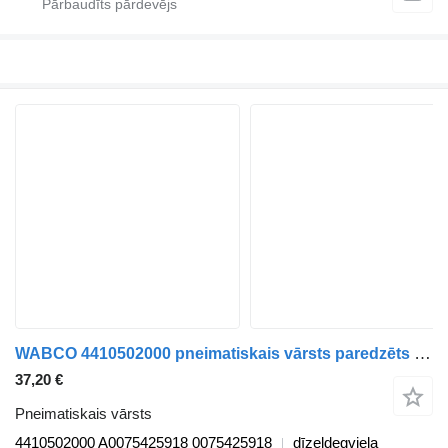
WABCO 4410502000 pneimatiskais vārsts paredzēts Mercedes-Benz Antos, Arocs, Actros MP4 (2012-) kravas automašīnas
37,20 €
Pneimatiskais vārsts
4410502000 A0075425918 0075425918
dīzeļdegviela