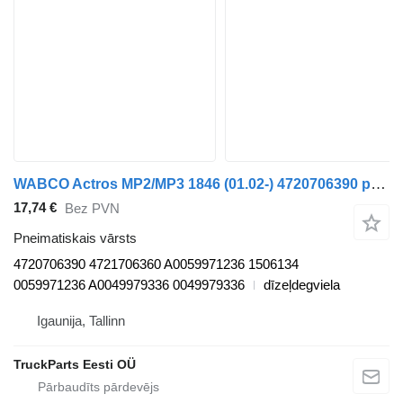
WABCO Actros MP2/MP3 1846 (01.02-) 4720706390 pneimatiskais vārsts paredzēts Mercedes-Benz Actros, Axor MP1, MP2, MP3 (1996-2014) kravas automašīnas
17,74 €
Bez PVN
Pneimatiskais vārsts
4720706390 4721706360 A0059971236 1506134
0059971236 A0049979336 0049979336
dīzeļdegviela
Igaunija, Tallinn
TruckParts Eesti OÜ