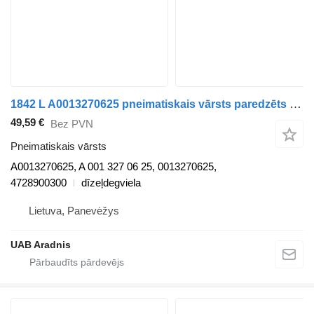
1842 L A0013270625 pneimatiskais vārsts paredzēts Mercedes-Benz ACTROS MP4 kravas automašīnas
49,59 €
Bez PVN
Pneimatiskais vārsts
A0013270625, A 001 327 06 25, 0013270625,
4728900300
dīzeļdegviela
Lietuva, Panevėžys
UAB Aradnis