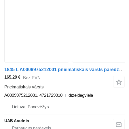
1845 L A0009975212001 pneimatiskais vārsts paredzēts Mercedes-Benz ACTROS MP4 kravas automašīnas
165,29 €
Bez PVN
Pneimatiskais vārsts
A0009975212001, 4721729010
dīzeļdegviela
Lietuva, Panevėžys
UAB Aradnis