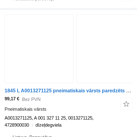
1845 L A0013271125 pneimatiskais vārsts paredzēts Mercedes-Benz ACTROS MP4 kravas automašīnas
99,17 €
Bez PVN
Pneimatiskais vārsts
A0013271125, A 001 327 11 25, 0013271125,
4728900030
dīzeļdegviela