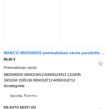
WABCO 4802040020 pneimatiskais vārsts paredzēts Mercedes-Benz Actros, Axor MP1, MP2, MP3 (1996-2014) kravas automašīnas
86,80 €
Pneimatiskais vārsts
4802040020 0004319413 A0004319413 1315695
1601034 1935136 0004318713 A0004318713
dīzeļdegviela
Igaunija, Rummu
KB AUTO EESTI OÜ