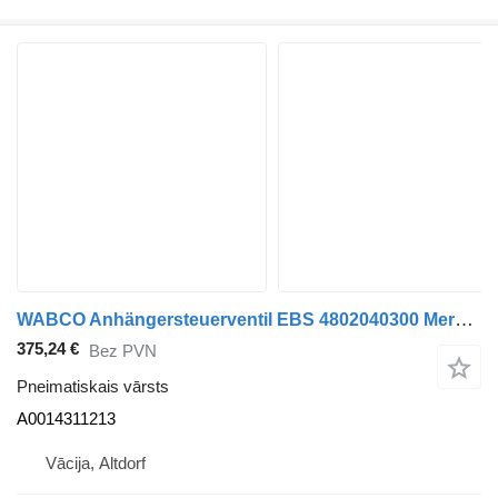
WABCO Anhängersteuerventil EBS 4802040300 Mercedes-Benz A 0014311213 A0014311213 pneimatiskais vārsts paredzēts Mercedes-Benz Actros Atego Arocs Antos kravas automašīnas
375,24 €
Bez PVN
Pneimatiskais vārsts
A0014311213
Vācija, Altdorf