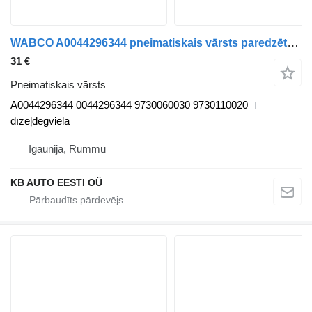
WABCO A0044296344 pneimatiskais vārsts paredzēts Mercedes-Benz Actros MP4 Antos Arocs (2012-) kravas automašīnas
31 €
Pneimatiskais vārsts
A0044296344 0044296344 9730060030 9730110020
dīzeļdegviela
Igaunija, Rummu
KB AUTO EESTI OÜ