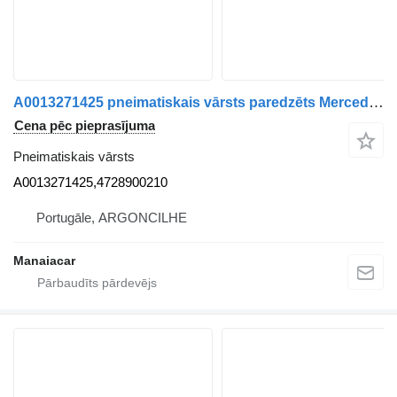
A0013271425 pneimatiskais vārsts paredzēts Mercedes-Benz ACTROS MP4 | 11 kravas automašīnas
Cena pēc pieprasījuma
Pneimatiskais vārsts
A0013271425,4728900210
Portugāle, ARGONCILHE
Manaiacar