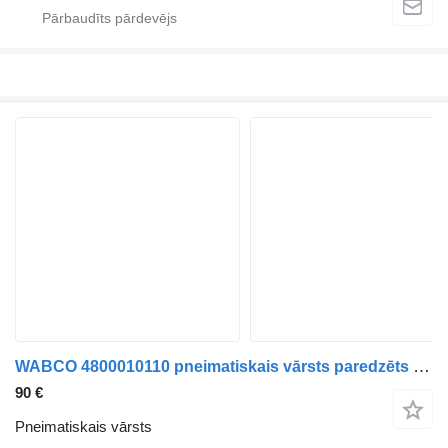
WABCO 4800010110 pneimatiskais vārsts paredzēts Mercedes-Benz Actros, Axor MP1, MP2, MP3 (1996-2014) kravas automašīnas
90 €
Pneimatiskais vārsts