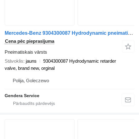
Mercedes-Benz 9304300087 Hydrodynamic pneimatiskais vārsts paredzēts Mercedes-Benz Actros MP2 MP3 kravas automašīnas
Cena pēc pieprasījuma
Pneimatiskais vārsts
Stāvoklis
jauns
9304300087 Hydrodynamic retarder
valve, brand new, orginal
Polija, Goleczewo
Gendera Service