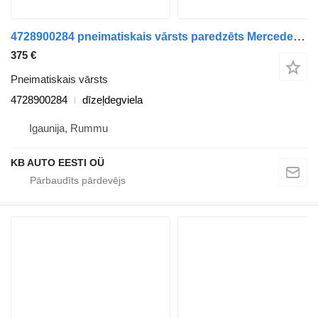
4728900284 pneimatiskais vārsts paredzēts Mercedes-Benz Actros MP4 Antos Arocs (2012-) kravas automašīnas
375 €
Pneimatiskais vārsts
4728900284
dīzeļdegviela
Igaunija, Rummu
KB AUTO EESTI OÜ