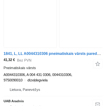
1841, L, LL A0044310306 pneimatiskais vārsts paredzēts Mercedes-Benz ACTROS MP2 / MP3 kravas automašīnas
41,32 €
Bez PVN
Pneimatiskais vārsts
A0044310306, A 004 431 0306, 0044310306,
9750090010
dīzeļdegviela
Lietuva, Panevėžys
UAB Aradnis