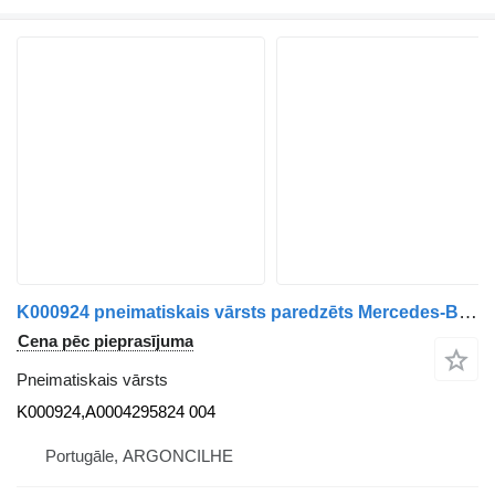
K000924 pneimatiskais vārsts paredzēts Mercedes-Benz ACTROS MP4 | 11 kravas automašīnas
Cena pēc pieprasījuma
Pneimatiskais vārsts
K000924,A0004295824 004
Portugāle, ARGONCILHE