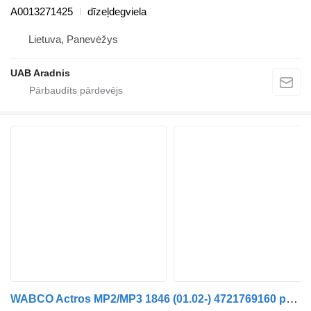
A0013271425
dīzeļdegviela
Lietuva, Panevėžys
UAB Aradnis
WABCO Actros MP2/MP3 1846 (01.02-) 4721769160 pneimatiskais vārsts paredzēts Mercedes-Benz Actros, Axor MP1, MP2, MP3 (1996-2014) kravas automašīnas