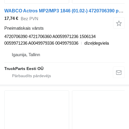
WABCO Actros MP2/MP3 1846 (01.02-) 4720706390 pneimatiskais vārsts paredzēts Mercedes-Benz Actros, Axor MP1, MP2, MP3 (1996-2014) kravas automašīnas
17,74 €
Bez PVN
Pneimatiskais vārsts
4720706390 4721706360 A0059971236 1506134
0059971236 A0049979336 0049979336
dīzeļdegviela
Igaunija, Tallinn
TruckParts Eesti OÜ