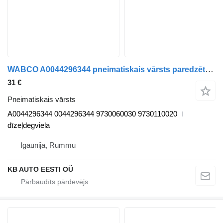
WABCO A0044296344 pneimatiskais vārsts paredzēts Mercedes-Benz Actros MP4 Antos Arocs (2012-) kravas automašīnas
31 €
Pneimatiskais vārsts
A0044296344 0044296344 9730060030 9730110020
dīzeļdegviela
Igaunija, Rummu
KB AUTO EESTI OÜ