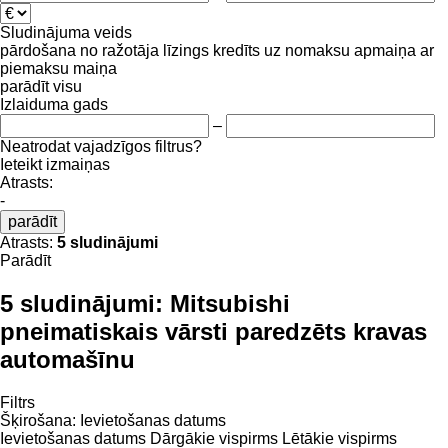
Sludinājuma veids
pārdošana
no ražotāja
līzings
kredīts
uz nomaksu
apmaiņa ar
piemaksu
maiņa
parādīt visu
Izlaiduma gads
–
Neatrodat vajadzīgos filtrus?
Ieteikt izmaiņas
Atrasts:
-
parādīt
Atrasts:
5 sludinājumi
Parādīt
5 sludinājumi:
Mitsubishi
pneimatiskais vārsti paredzēts kravas
automašīnu
Filtrs
Šķirošana
:
Ievietošanas datums
Ievietošanas datums
Dārgākie vispirms
Lētākie vispirms