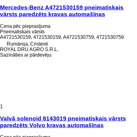
Mercedes-Benz A4721530159 pneimatiskais
vārsts paredzēts kravas automašīnas
Cena pēc pieprasījuma
Pneimatiskais vārsts
A4721530159, 4721530159, A4721530759, 4721530759
Rumānija, Cristesti
ROYAL DRU AGRO S.R.L.
Sazināties ar pārdevēju
1
Valvă solenoid 8143019 pneimatiskais vārsts
paredzēts Volvo kravas automašīnas