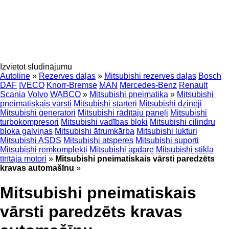
Izvietot sludinājumu
Autoline
»
Rezerves daļas
»
Mitsubishi rezerves daļas
Bosch
DAF
IVECO
Knorr-Bremse
MAN
Mercedes-Benz
Renault
Scania
Volvo
WABCO
»
Mitsubishi pneimatika
»
Mitsubishi
pneimatiskais vārsti
Mitsubishi starteri
Mitsubishi dzinēji
Mitsubishi ģeneratori
Mitsubishi rādītāju paneļi
Mitsubishi
turbokompresori
Mitsubishi vadības bloki
Mitsubishi cilindru
bloka galviņas
Mitsubishi ātrumkārba
Mitsubishi lukturi
Mitsubishi ASDS
Mitsubishi atsperes
Mitsubishi suporti
Mitsubishi remkomplekti
Mitsubishi apdare
Mitsubishi stikla
tīrītāja motori
»
Mitsubishi pneimatiskais vārsti paredzēts
kravas automašīnu
»
Mitsubishi pneimatiskais
vārsti paredzēts kravas