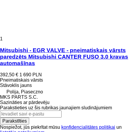
1
Mitsubishi - EGR VALVE - pneimatiskais vārsts
paredzēts Mitsubishi CANTER FUSO 3.0 kravas
automašīnas
392,50 €
1 690 PLN
Pneimatiskais vārsts
Stāvoklis
jauns
Polija, Piaseczno
MKS PARTS S.C.
Sazināties ar pārdevēju
Parakstieties uz šis rubrikas jaunajiem sludinājumiem
Parakstīties
Nospiežot, jūs piekrītat mūsu
konfidencialitātes politikai
un