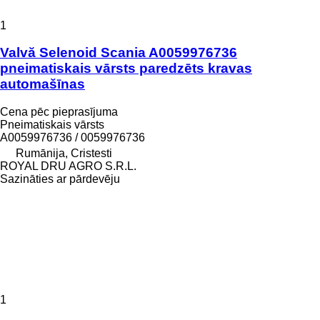
1
Valvă Selenoid Scania A0059976736
pneimatiskais vārsts paredzēts kravas
automašīnas
Cena pēc pieprasījuma
Pneimatiskais vārsts
A0059976736 / 0059976736
Rumānija, Cristesti
ROYAL DRU AGRO S.R.L.
Sazināties ar pārdevēju
1