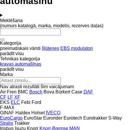
automašīnu
Meklēšana
(numurs katalogā, marka, modelis, rezerves daļas)
Kategorija
pneimatiskais vārsti
šļūtenes
EBS modulatori
parādīt visu
Tehnikas kategorija
kravas automašīnas
parādīt visu
Marka
Nav atrasti rezultāti šim vaicājumam
Air Fren
BMC
Bosch
Bova
Bürkert
Case
DAF
CF
LF
XF
EKS
ELC
Febi
Ford
F-MAX
GINAF
Haldex
Holset
IVECO
EuroCargo
EuroStar
Eurorider
Eurotech
Eurotrakker
S-Way
Stralis
Trakker
Irisbus
Isuzu
Knorr
Knorr-Bremse
MAN