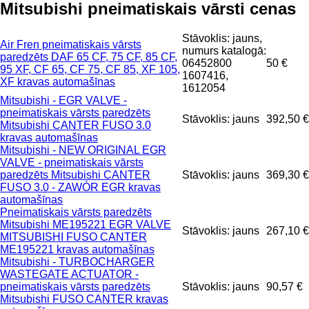
Mitsubishi pneimatiskais vārsti cenas
Stāvoklis: jauns,
Air Fren pneimatiskais vārsts
numurs katalogā:
paredzēts DAF 65 CF, 75 CF, 85 CF,
06452800
50 €
95 XF, CF 65, CF 75, CF 85, XF 105,
1607416,
XF kravas automašīnas
1612054
Mitsubishi - EGR VALVE -
pneimatiskais vārsts paredzēts
Stāvoklis: jauns
392,50 €
Mitsubishi CANTER FUSO 3.0
kravas automašīnas
Mitsubishi - NEW ORIGINAL EGR
VALVE - pneimatiskais vārsts
paredzēts Mitsubishi CANTER
Stāvoklis: jauns
369,30 €
FUSO 3.0 - ZAWÓR EGR kravas
automašīnas
Pneimatiskais vārsts paredzēts
Mitsubishi ME195221 EGR VALVE
Stāvoklis: jauns
267,10 €
MITSUBISHI FUSO CANTER
ME195221 kravas automašīnas
Mitsubishi - TURBOCHARGER
WASTEGATE ACTUATOR -
pneimatiskais vārsts paredzēts
Stāvoklis: jauns
90,57 €
Mitsubishi FUSO CANTER kravas