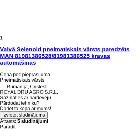
1
Valvă Selenoid pneimatiskais vārsts paredzēts
MAN 81981386528/81981386525 kravas
automašīnas
Cena pēc pieprasījuma
Pneimatiskais vārsts
Rumānija, Cristesti
ROYAL DRU AGRO S.R.L.
Sazināties ar pārdevēju
Pārdodat tehniku?
Dariet to kopā ar mums!
Izvietot sludinājumu
Atrasts:
5 sludinājumi
Parādīt