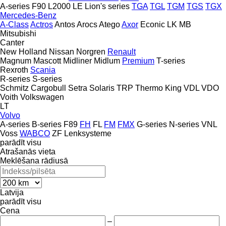
A-series
F90
L2000
LE
Lion's series
TGA
TGL
TGM
TGS
TGX
Mercedes-Benz
A-Class
Actros
Antos
Arocs
Atego
Axor
Econic
LK
MB
Mitsubishi
Canter
New Holland
Nissan
Norgren
Renault
Magnum
Mascott
Midliner
Midlum
Premium
T-series
Rexroth
Scania
R-series
S-series
Schmitz Cargobull
Setra
Solaris
TRP
Thermo King
VDL
VDO
Voith
Volkswagen
LT
Volvo
A-series
B-series
F89
FH
FL
FM
FMX
G-series
N-series
VNL
Voss
WABCO
ZF Lenksysteme
parādīt visu
Atrašanās vieta
Meklēšana rādiusā
Latvija
parādīt visu
Cena
–