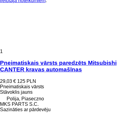
lietotāja noteikumiem
.
1
Pneimatiskais vārsts paredzēts Mitsubishi
CANTER kravas automašīnas
29,03 €
125 PLN
Pneimatiskais vārsts
Stāvoklis
jauns
Polija, Piaseczno
MKS PARTS S.C.
Sazināties ar pārdevēju