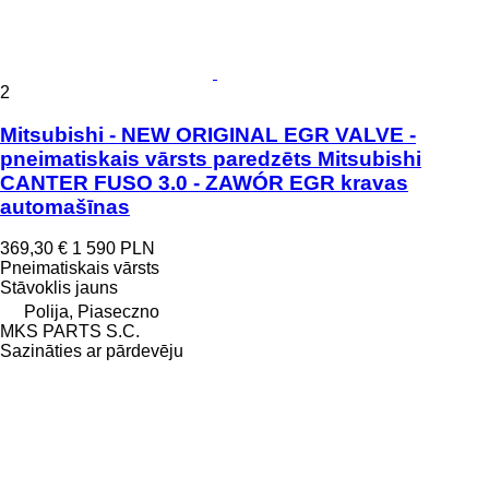
2
Mitsubishi - NEW ORIGINAL EGR VALVE -
pneimatiskais vārsts paredzēts Mitsubishi
CANTER FUSO 3.0 - ZAWÓR EGR kravas
automašīnas
369,30 €
1 590 PLN
Pneimatiskais vārsts
Stāvoklis
jauns
Polija, Piaseczno
MKS PARTS S.C.
Sazināties ar pārdevēju