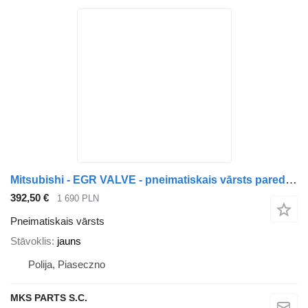
Mitsubishi - EGR VALVE - pneimatiskais vārsts paredzēts Mitsubishi CANTER FUSO 3.0 kravas automašīnas
392,50 €
1 690 PLN
Pneimatiskais vārsts
Stāvoklis
jauns
Polija, Piaseczno
MKS PARTS S.C.