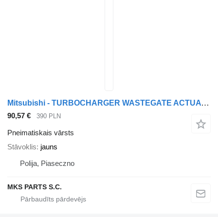
Mitsubishi - TURBOCHARGER WASTEGATE ACTUATOR - pneimatiskais vārsts paredzēts Mitsubishi FUSO CANTER kravas automašīnas
90,57 €
390 PLN
Pneimatiskais vārsts
Stāvoklis
jauns
Polija, Piaseczno
MKS PARTS S.C.