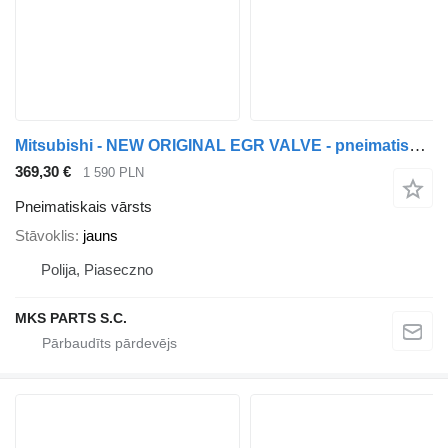
Mitsubishi - NEW ORIGINAL EGR VALVE - pneimatiskais vārsts paredzēts Mitsubishi CANTER FUSO 3.0 - ZAWÓR EGR kravas automašīnas
369,30 €
1 590 PLN
Pneimatiskais vārsts
Stāvoklis
jauns
Polija, Piaseczno
MKS PARTS S.C.