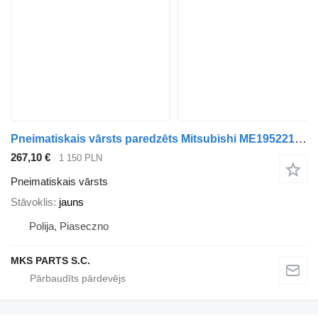
Pneimatiskais vārsts paredzēts Mitsubishi ME195221 EGR VALVE MITSUBISHI FUSO CANTER ME195221 kravas automašīnas
267,10 €
1 150 PLN
Pneimatiskais vārsts
Stāvoklis
jauns
Polija, Piaseczno
MKS PARTS S.C.