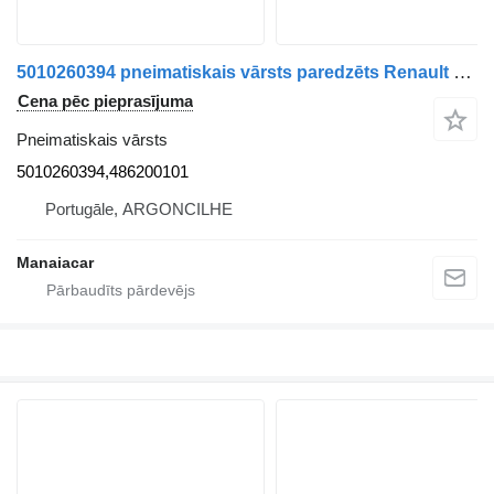
5010260394 pneimatiskais vārsts paredzēts Renault Midlum | 00 kravas automašīnas
Cena pēc pieprasījuma
Pneimatiskais vārsts
5010260394,486200101
Portugāle, ARGONCILHE
Manaiacar