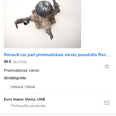
Renault car part pneimatiskais vārsts paredzēts Renault Midlum kravas automašīnas
50 €
Ar PVN
Pneimatiskais vārsts
dīzeļdegviela
Lietuva, Utena
Euro Impex Utena, UAB