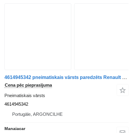
4614945342 pneimatiskais vārsts paredzēts Renault Midlum | 00 kravas automašīnas
Cena pēc pieprasījuma
Pneimatiskais vārsts
4614945342
Portugāle, ARGONCILHE
Manaiacar