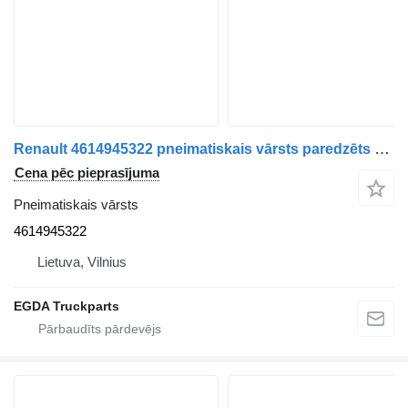
Renault 4614945322 pneimatiskais vārsts paredzēts Renault MIDLUM kravas automašīnas
Cena pēc pieprasījuma
Pneimatiskais vārsts
4614945322
Lietuva, Vilnius
EGDA Truckparts