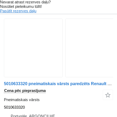
Nevarat atrast rezerves daļu?
Nosūtiet pieteikumu tūlīt!
Pasūtīt rezerves daļu
5010633320 pneimatiskais vārsts paredzēts Renault Midlum | 00 kravas automašīnas
Cena pēc pieprasījuma
Pneimatiskais vārsts
5010633320
Portugāle, ARGONCILHE