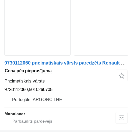
9730112060 pneimatiskais vārsts paredzēts Renault Midlum | 00 kravas automašīnas
Cena pēc pieprasījuma
Pneimatiskais vārsts
9730112060,5010260705
Portugāle, ARGONCILHE
Manaiacar