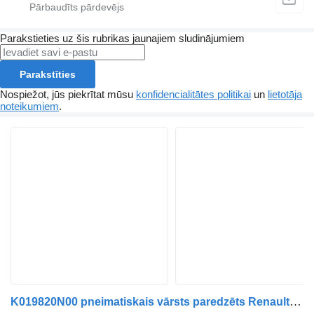
Parakstieties uz šis rubrikas jaunajiem sludinājumiem
Parakstīties
Nospiežot, jūs piekrītat mūsu
konfidencialitātes politikai
un
lietotāja
noteikumiem
.
K019820N00 pneimatiskais vārsts paredzēts Renault Midlum | 00 kravas automašīnas