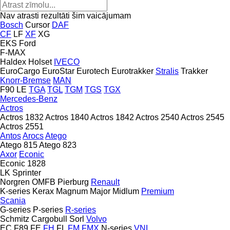
Nav atrasti rezultāti šim vaicājumam
Bosch
Cursor
DAF
CF
LF
XF
XG
EKS
Ford
F-MAX
Haldex
Holset
IVECO
EuroCargo
EuroStar
Eurotech
Eurotrakker
Stralis
Trakker
Knorr-Bremse
MAN
F90
LE
TGA
TGL
TGM
TGS
TGX
Mercedes-Benz
Actros
Actros 1832
Actros 1840
Actros 1842
Actros 2540
Actros 2545
Actros 2551
Antos
Arocs
Atego
Atego 815
Atego 823
Axor
Econic
Econic 1828
LK
Sprinter
Norgren
OMFB
Pierburg
Renault
K-series
Kerax
Magnum
Major
Midlum
Premium
Scania
G-series
P-series
R-series
Schmitz Cargobull
Sorl
Volvo
EC
F89
FE
FH
FL
FM
FMX
N-series
VNL