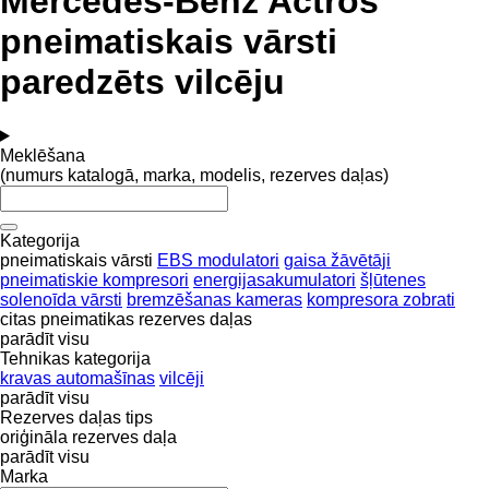
Mercedes-Benz Actros
pneimatiskais vārsti
paredzēts vilcēju
Meklēšana
(numurs katalogā, marka, modelis, rezerves daļas)
Kategorija
pneimatiskais vārsti
EBS modulatori
gaisa žāvētāji
pneimatiskie kompresori
energijasakumulatori
šļūtenes
solenoīda vārsti
bremzēšanas kameras
kompresora zobrati
citas pneimatikas rezerves daļas
parādīt visu
Tehnikas kategorija
kravas automašīnas
vilcēji
parādīt visu
Rezerves daļas tips
oriģināla rezerves daļa
parādīt visu
Marka