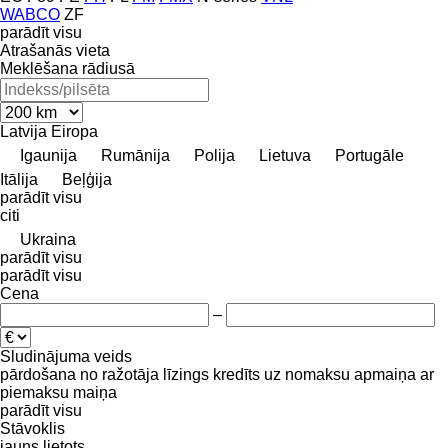
WABCO
ZF
parādīt visu
Atrašanās vieta
Meklēšana rādiusā
Latvija
Eiropa
Igaunija
Rumānija
Polija
Lietuva
Portugāle
Itālija
Beļģija
parādīt visu
citi
Ukraina
parādīt visu
parādīt visu
Cena
–
Sludinājuma veids
pārdošana
no ražotāja
līzings
kredīts
uz nomaksu
apmaiņa ar
piemaksu
maiņa
parādīt visu
Stāvoklis
jauns
lietots