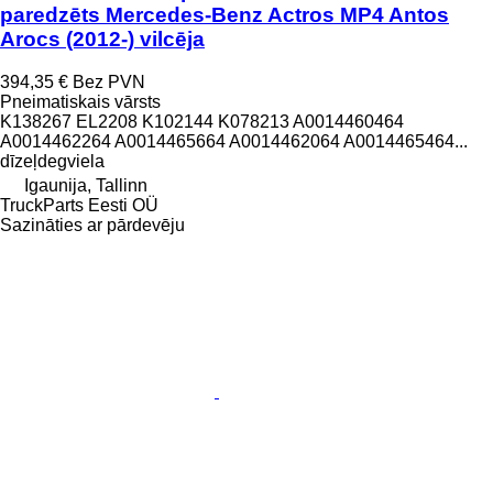
paredzēts Mercedes-Benz Actros MP4 Antos
Arocs (2012-) vilcēja
394,35 €
Bez PVN
Pneimatiskais vārsts
K138267 EL2208 K102144 K078213 A0014460464
A0014462264 A0014465664 A0014462064 A0014465464...
dīzeļdegviela
Igaunija, Tallinn
TruckParts Eesti OÜ
Sazināties ar pārdevēju