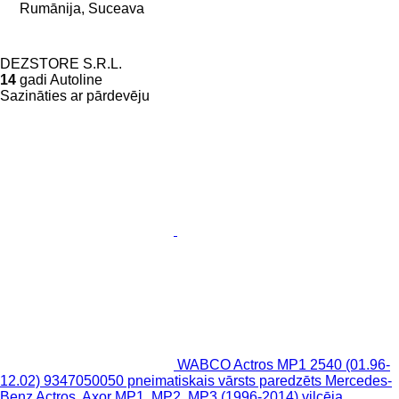
Rumānija, Suceava
DEZSTORE S.R.L.
14
gadi Autoline
Sazināties ar pārdevēju
WABCO Actros MP1 2540 (01.96-
12.02) 9347050050 pneimatiskais vārsts paredzēts Mercedes-
Benz Actros, Axor MP1, MP2, MP3 (1996-2014) vilcēja