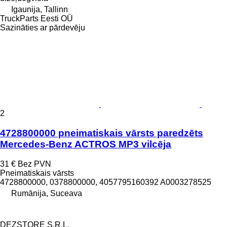
Igaunija, Tallinn
TruckParts Eesti OÜ
Sazināties ar pārdevēju
2
4728800000 pneimatiskais vārsts paredzēts
Mercedes-Benz ACTROS MP3 vilcēja
31 €
Bez PVN
Pneimatiskais vārsts
4728800000, 0378800000, 4057795160392 A0003278525
Rumānija, Suceava
DEZSTORE S.R.L.