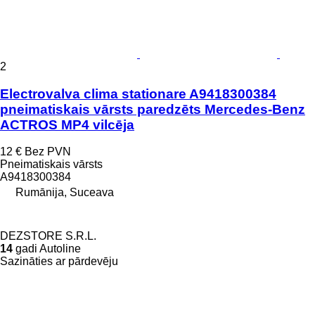
2
Electrovalva clima stationare A9418300384
pneimatiskais vārsts paredzēts Mercedes-Benz
ACTROS MP4 vilcēja
12 €
Bez PVN
Pneimatiskais vārsts
A9418300384
Rumānija, Suceava
DEZSTORE S.R.L.
14
gadi Autoline
Sazināties ar pārdevēju