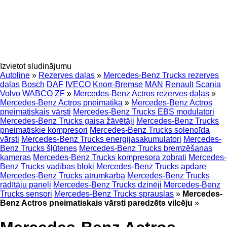
Izvietot sludinājumu
Autoline
»
Rezerves daļas
»
Mercedes-Benz Trucks rezerves
daļas
Bosch
DAF
IVECO
Knorr-Bremse
MAN
Renault
Scania
Volvo
WABCO
ZF
»
Mercedes-Benz Actros rezerves daļas
»
Mercedes-Benz Actros pneimatika
»
Mercedes-Benz Actros
pneimatiskais vārsti
Mercedes-Benz Trucks EBS modulatori
Mercedes-Benz Trucks gaisa žāvētāji
Mercedes-Benz Trucks
pneimatiskie kompresori
Mercedes-Benz Trucks solenoīda
vārsti
Mercedes-Benz Trucks energijasakumulatori
Mercedes-
Benz Trucks šļūtenes
Mercedes-Benz Trucks bremzēšanas
kameras
Mercedes-Benz Trucks kompresora zobrati
Mercedes-
Benz Trucks vadības bloki
Mercedes-Benz Trucks apdare
Mercedes-Benz Trucks ātrumkārba
Mercedes-Benz Trucks
rādītāju paneļi
Mercedes-Benz Trucks dzinēji
Mercedes-Benz
Trucks sensori
Mercedes-Benz Trucks sprauslas
»
Mercedes-
Benz Actros pneimatiskais vārsti paredzēts vilcēju
»