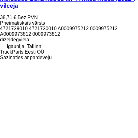
vilcēja
38,71 €
Bez PVN
Pneimatiskais vārsts
4721729010 4721720010 A0009975212 0009975212
A0009973812 0009973812
dīzeļdegviela
Igaunija, Tallinn
TruckParts Eesti OÜ
Sazināties ar pārdevēju