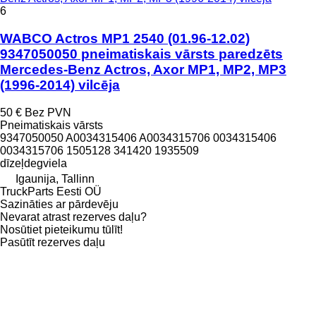
6
WABCO Actros MP1 2540 (01.96-12.02)
9347050050 pneimatiskais vārsts paredzēts
Mercedes-Benz Actros, Axor MP1, MP2, MP3
(1996-2014) vilcēja
50 €
Bez PVN
Pneimatiskais vārsts
9347050050 A0034315406 A0034315706 0034315406
0034315706 1505128 341420 1935509
dīzeļdegviela
Igaunija, Tallinn
TruckParts Eesti OÜ
Sazināties ar pārdevēju
Nevarat atrast rezerves daļu?
Nosūtiet pieteikumu tūlīt!
Pasūtīt rezerves daļu