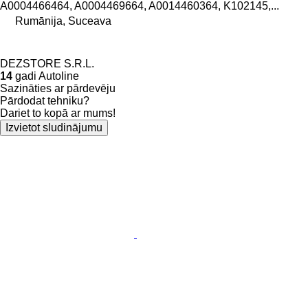
A0004466464, A0004469664, A0014460364, K102145,...
Rumānija, Suceava
DEZSTORE S.R.L.
14
gadi Autoline
Sazināties ar pārdevēju
Pārdodat tehniku?
Dariet to kopā ar mums!
Izvietot sludinājumu