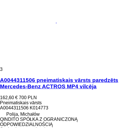
3
A0044311506 pneimatiskais vārsts paredzēts
Mercedes-Benz ACTROS MP4 vilcēja
162,60 €
700 PLN
Pneimatiskais vārsts
A0044311506 K014773
Polija, Michałów
QINDITO SPÓŁKA Z OGRANICZONĄ
ODPOWIEDZIALNOŚCIĄ