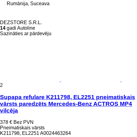
Rumānija, Suceava
DEZSTORE S.R.L.
14
gadi Autoline
Sazināties ar pārdevēju
2
Supapa refulare K211798, EL2251 pneimatiskais
vārsts paredzēts Mercedes-Benz ACTROS MP4
vilcēja
378 €
Bez PVN
Pneimatiskais vārsts
K211798, EL2251 A0024463264