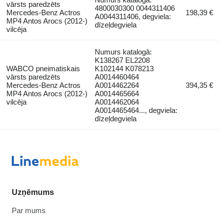
vārsts paredzēts
4800030300 0044311406
Mercedes-Benz Actros
198,39 €
A0044311406, degviela:
MP4 Antos Arocs (2012-)
dīzeļdegviela
vilcēja
Numurs katalogā:
K138267 EL2208
WABCO pneimatiskais
K102144 K078213
vārsts paredzēts
A0014460464
Mercedes-Benz Actros
A0014462264
394,35 €
MP4 Antos Arocs (2012-)
A0014465664
vilcēja
A0014462064
A0014465464..., degviela:
dīzeļdegviela
Uzņēmums
Par mums