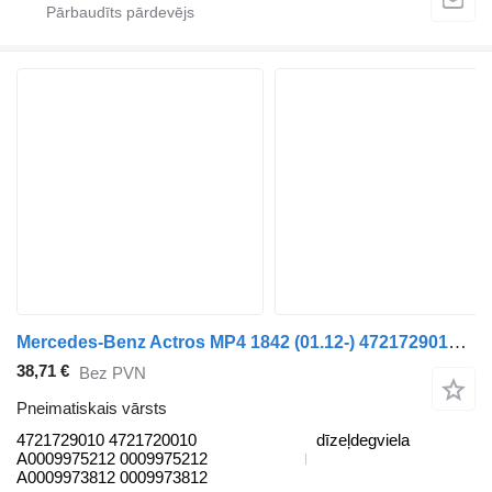
Mercedes-Benz Actros MP4 1842 (01.12-) 4721729010 pneimatiskais vārsts paredzēts Mercedes-Benz Actros MP4 Antos Arocs (2012-) vilcēja
38,71 €
Bez PVN
Pneimatiskais vārsts
4721729010 4721720010
dīzeļdegviela
A0009975212 0009975212
A0009973812 0009973812