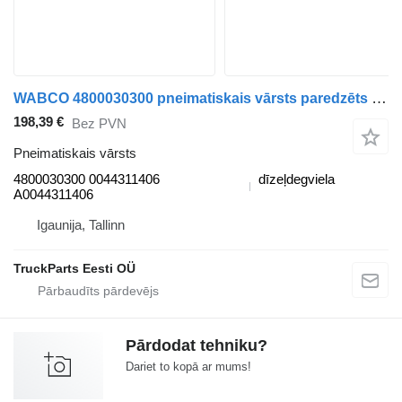
WABCO 4800030300 pneimatiskais vārsts paredzēts Mercedes-Benz Actros MP4 Antos Arocs (2012-) vilcēja
198,39 €
Bez PVN
Pneimatiskais vārsts
4800030300 0044311406
dīzeļdegviela
A0044311406
Igaunija, Tallinn
TruckParts Eesti OÜ
Pārdodat tehniku?
Dariet to kopā ar mums!