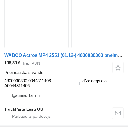
WABCO Actros MP4 2551 (01.12-) 4800030300 pneimatiskais vārsts paredzēts Mercedes-Benz Actros MP4 Antos Arocs (2012-) vilcēja
198,39 €
Bez PVN
Pneimatiskais vārsts
4800030300 0044311406
dīzeļdegviela
A0044311406
Igaunija, Tallinn
TruckParts Eesti OÜ