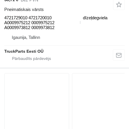
Pneimatiskais vārsts
4721729010 4721720010
dīzeļdegviela
A0009975212 0009975212
A0009973812 0009973812
Igaunija, Tallinn
TruckParts Eesti OÜ