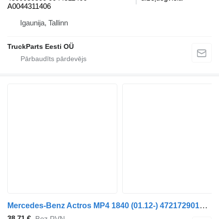
A0044311406
Igaunija, Tallinn
TruckParts Eesti OÜ
Mercedes-Benz Actros MP4 1840 (01.12-) 4721729010 pneimatiskais vārsts paredzēts Mercedes-Benz Actros MP4 Antos Arocs (2012-) vilcēja
38,71 €
Bez PVN