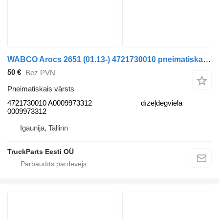
WABCO Arocs 2651 (01.13-) 4721730010 pneimatiskais vārsts paredzēts Mercedes-Benz Actros MP4 Antos Arocs (2012-) vilcēja
50 €
Bez PVN
Pneimatiskais vārsts
4721730010 A0009973312
dīzeļdegviela
0009973312
Igaunija, Tallinn
TruckParts Eesti OÜ