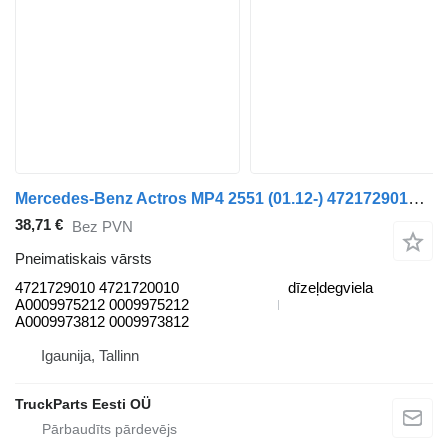
Mercedes-Benz Actros MP4 2551 (01.12-) 4721729010 pneimatiskais vārsts paredzēts Mercedes-Benz Actros MP4 Antos Arocs (2012-) vilcēja
38,71 €
Bez PVN
Pneimatiskais vārsts
4721729010 4721720010
dīzeļdegviela
A0009975212 0009975212
A0009973812 0009973812
Igaunija, Tallinn
TruckParts Eesti OÜ