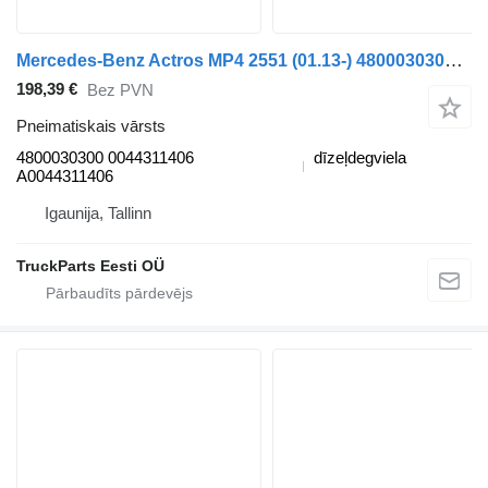
Mercedes-Benz Actros MP4 2551 (01.13-) 4800030300 pneimatiskais vārsts paredzēts Mercedes-Benz Actros MP4 Antos Arocs (2012-) vilcēja
198,39 €
Bez PVN
Pneimatiskais vārsts
4800030300 0044311406
dīzeļdegviela
A0044311406
Igaunija, Tallinn
TruckParts Eesti OÜ