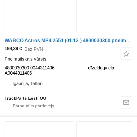
WABCO Actros MP4 2551 (01.12-) 4800030300 pneimatiskais vārsts paredzēts Mercedes-Benz Actros MP4 Antos Arocs (2012-) vilcēja
198,39 €
Bez PVN
Pneimatiskais vārsts
4800030300 0044311406
dīzeļdegviela
A0044311406
Igaunija, Tallinn
TruckParts Eesti OÜ