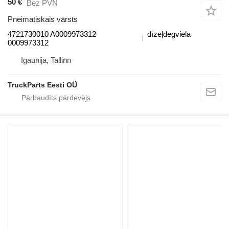
50 €
Bez PVN
Pneimatiskais vārsts
4721730010 A0009973312
dīzeļdegviela
0009973312
Igaunija, Tallinn
TruckParts Eesti OÜ