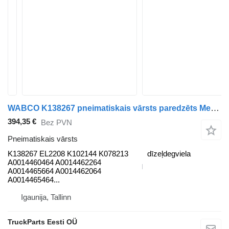
WABCO K138267 pneimatiskais vārsts paredzēts Mercedes-Benz Actros MP4 Antos Arocs (2012-) vilcēja
394,35 €
Bez PVN
Pneimatiskais vārsts
K138267 EL2208 K102144 K078213
dīzeļdegviela
A0014460464 A0014462264
A0014465664 A0014462064
A0014465464...
Igaunija, Tallinn
TruckParts Eesti OÜ