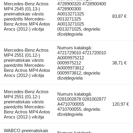
Mercedes-Benz Actros
4728900320 4728900400
MP4 2545 (01.13-)
4728900300
pneimatiskais vārsts
A0013271325
83,87 €
paredzēts Mercedes-
0013271325
Benz Actros MP4 Antos
A0013271025
Arocs (2012-) vilcēja
0013271025, degviela:
dīzeļdegviela
Numurs katalogā:
Mercedes-Benz Actros
4721729010 4721720010
MP4 2551 (01.12-)
A0009975212
pneimatiskais vārsts
0009975212
38,71 €
paredzēts Mercedes-
A0009973812
Benz Actros MP4 Antos
0009973812, degviela:
Arocs (2012-) vilcēja
dīzeļdegviela
Mercedes-Benz Actros
Numurs katalogā:
MP4 2551 (01.12-)
0281002878 0281002877
pneimatiskais vārsts
A4710700055
120,97 €
paredzēts Mercedes-
4710700055, degviela:
Benz Actros MP4 Antos
dīzeļdegviela
Arocs (2012-) vilcēja
WABCO pneimatiskais
Numurs katalogā: