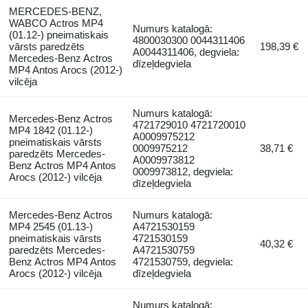
MERCEDES-BENZ,
WABCO Actros MP4
Numurs katalogā:
(01.12-) pneimatiskais
4800030300 0044311406
vārsts paredzēts
198,39 €
A0044311406, degviela:
Mercedes-Benz Actros
dīzeļdegviela
MP4 Antos Arocs (2012-)
vilcēja
Numurs katalogā:
Mercedes-Benz Actros
4721729010 4721720010
MP4 1842 (01.12-)
A0009975212
pneimatiskais vārsts
0009975212
38,71 €
paredzēts Mercedes-
A0009973812
Benz Actros MP4 Antos
0009973812, degviela:
Arocs (2012-) vilcēja
dīzeļdegviela
Mercedes-Benz Actros
Numurs katalogā:
MP4 2545 (01.13-)
A4721530159
pneimatiskais vārsts
4721530159
40,32 €
paredzēts Mercedes-
A4721530759
Benz Actros MP4 Antos
4721530759, degviela:
Arocs (2012-) vilcēja
dīzeļdegviela
Numurs katalogā: