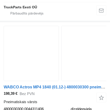
TruckParts Eesti OÜ
WABCO Actros MP4 1840 (01.12-) 4800030300 pneimatiskais vārsts paredzēts Mercedes-Benz Actros MP4 Antos Arocs (2012-) vilcēja
198,39 €
Bez PVN
Pneimatiskais vārsts
4800030300 0044311406
dīzeļdegviela