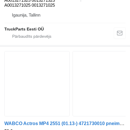
A0013271325 0013271325
A0013271025 0013271025
Igaunija, Tallinn
TruckParts Eesti OÜ
WABCO Actros MP4 2551 (01.13-) 4721730010 pneimatiskais vārsts paredzēts Mercedes-Benz Actros MP4 Antos Arocs (2012-) vilcēja