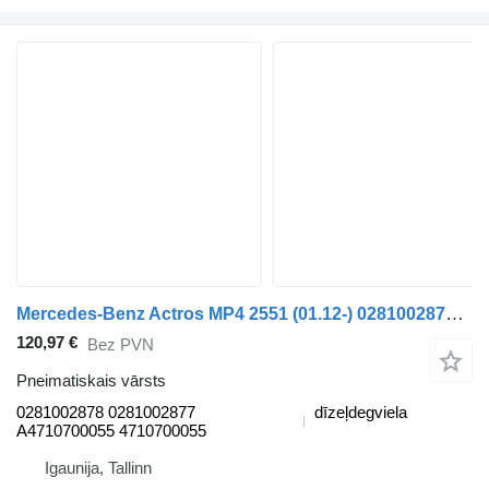
Mercedes-Benz Actros MP4 2551 (01.12-) 0281002878 pneimatiskais vārsts paredzēts Mercedes-Benz Actros MP4 Antos Arocs (2012-) vilcēja
120,97 €
Bez PVN
Pneimatiskais vārsts
0281002878 0281002877
dīzeļdegviela
A4710700055 4710700055
Igaunija, Tallinn