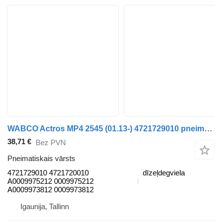
WABCO Actros MP4 2545 (01.13-) 4721729010 pneimatiskais vārsts paredzēts Mercedes-Benz Actros MP4 Antos Arocs (2012-) vilcēja
38,71 €
Bez PVN
Pneimatiskais vārsts
4721729010 4721720010
dīzeļdegviela
A0009975212 0009975212
A0009973812 0009973812
Igaunija, Tallinn