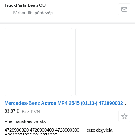
TruckParts Eesti OÜ
Mercedes-Benz Actros MP4 2545 (01.13-) 4728900320 pneimatiskais vārsts paredzēts Mercedes-Benz Actros MP4 Antos Arocs (2012-) vilcēja
83,87 €
Bez PVN
Pneimatiskais vārsts
4728900320 4728900400 4728900300
dīzeļdegviela