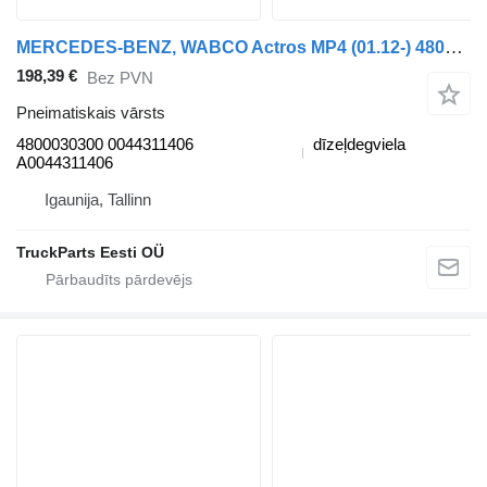
MERCEDES-BENZ, WABCO Actros MP4 (01.12-) 4800030300 pneimatiskais vārsts paredzēts Mercedes-Benz Actros MP4 Antos Arocs (2012-) vilcēja
198,39 €
Bez PVN
Pneimatiskais vārsts
4800030300 0044311406
dīzeļdegviela
A0044311406
Igaunija, Tallinn
TruckParts Eesti OÜ