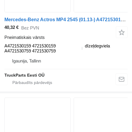
Mercedes-Benz Actros MP4 2545 (01.13-) A4721530159 pneimatiskais vārsts paredzēts Mercedes-Benz Actros MP4 Antos Arocs (2012-) vilcēja
40,32 €
Bez PVN
Pneimatiskais vārsts
A4721530159 4721530159
dīzeļdegviela
A4721530759 4721530759
Igaunija, Tallinn
TruckParts Eesti OÜ