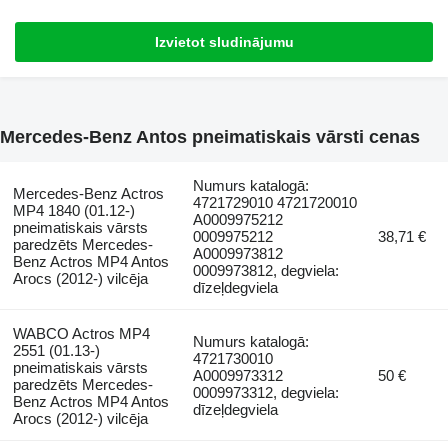
Izvietot sludinājumu
Mercedes-Benz Antos pneimatiskais vārsti cenas
Numurs katalogā:
Mercedes-Benz Actros
4721729010 4721720010
MP4 1840 (01.12-)
A0009975212
pneimatiskais vārsts
0009975212
38,71 €
paredzēts Mercedes-
A0009973812
Benz Actros MP4 Antos
0009973812, degviela:
Arocs (2012-) vilcēja
dīzeļdegviela
WABCO Actros MP4
Numurs katalogā:
2551 (01.13-)
4721730010
pneimatiskais vārsts
A0009973312
50 €
paredzēts Mercedes-
0009973312, degviela:
Benz Actros MP4 Antos
dīzeļdegviela
Arocs (2012-) vilcēja