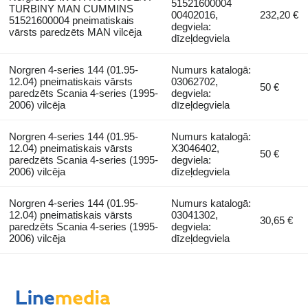
51521600004
TURBINY MAN CUMMINS
00402016,
232,20 €
51521600004 pneimatiskais
degviela:
vārsts paredzēts MAN vilcēja
dīzeļdegviela
Norgren 4-series 144 (01.95-
Numurs katalogā:
12.04) pneimatiskais vārsts
03062702,
50 €
paredzēts Scania 4-series (1995-
degviela:
2006) vilcēja
dīzeļdegviela
Norgren 4-series 144 (01.95-
Numurs katalogā:
12.04) pneimatiskais vārsts
X3046402,
50 €
paredzēts Scania 4-series (1995-
degviela:
2006) vilcēja
dīzeļdegviela
Norgren 4-series 144 (01.95-
Numurs katalogā:
12.04) pneimatiskais vārsts
03041302,
30,65 €
paredzēts Scania 4-series (1995-
degviela:
2006) vilcēja
dīzeļdegviela