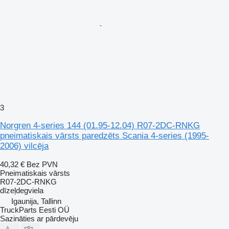
3
Norgren 4-series 144 (01.95-12.04) R07-2DC-RNKG
pneimatiskais vārsts paredzēts Scania 4-series (1995-
2006) vilcēja
40,32 €
Bez PVN
Pneimatiskais vārsts
R07-2DC-RNKG
dīzeļdegviela
Igaunija, Tallinn
TruckParts Eesti OÜ
Sazināties ar pārdevēju