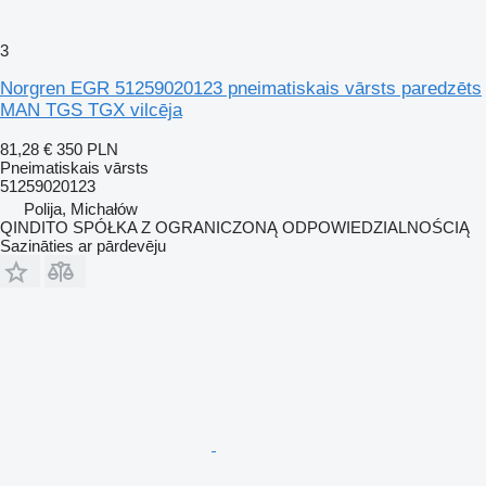
3
Norgren EGR 51259020123 pneimatiskais vārsts paredzēts
MAN TGS TGX vilcēja
81,28 €
350 PLN
Pneimatiskais vārsts
51259020123
Polija, Michałów
QINDITO SPÓŁKA Z OGRANICZONĄ ODPOWIEDZIALNOŚCIĄ
Sazināties ar pārdevēju