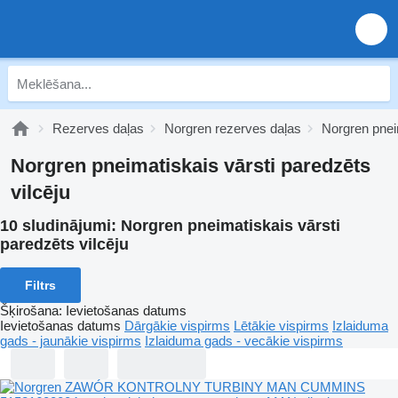
Rezerves daļas
Norgren rezerves daļas
Norgren pnei
Norgren pneimatiskais vārsti paredzēts
vilcēju
10 sludinājumi:
Norgren pneimatiskais vārsti
paredzēts vilcēju
Filtrs
Šķirošana
:
Ievietošanas datums
Ievietošanas datums
Dārgākie vispirms
Lētākie vispirms
Izlaiduma
gads - jaunākie vispirms
Izlaiduma gads - vecākie vispirms