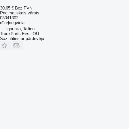
30,65 €
Bez PVN
Pneimatiskais vārsts
03041302
dīzeļdegviela
Igaunija, Tallinn
TruckParts Eesti OÜ
Sazināties ar pārdevēju