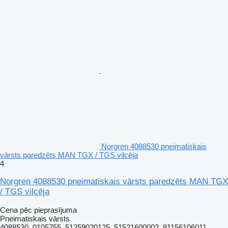
Norgren 4088530 pneimatiskais
vārsts paredzēts MAN TGX / TGS vilcēja
4
Norgren 4088530 pneimatiskais vārsts paredzēts MAN TGX
/ TGS vilcēja
Cena pēc pieprasījuma
Pneimatiskais vārsts
4088530, 0105755, 51259020125, 51521600002, 81156106011,