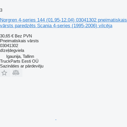
3
Norgren 4-series 144 (01.95-12.04) 03041302 pneimatiskais
vārsts paredzēts Scania 4-series (1995-2006) vilcēja
30,65 €
Bez PVN
Pneimatiskais vārsts
03041302
dīzeļdegviela
Igaunija, Tallinn
TruckParts Eesti OÜ
Sazināties ar pārdevēju