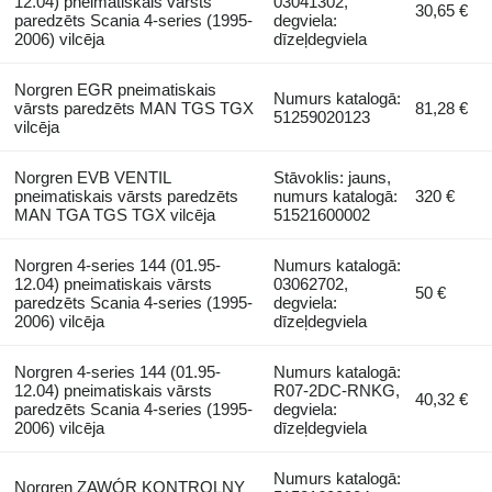
12.04) pneimatiskais vārsts
03041302,
30,65 €
paredzēts Scania 4-series (1995-
degviela:
2006) vilcēja
dīzeļdegviela
Norgren EGR pneimatiskais
Numurs katalogā:
vārsts paredzēts MAN TGS TGX
81,28 €
51259020123
vilcēja
Norgren EVB VENTIL
Stāvoklis: jauns,
pneimatiskais vārsts paredzēts
numurs katalogā:
320 €
MAN TGA TGS TGX vilcēja
51521600002
Norgren 4-series 144 (01.95-
Numurs katalogā:
12.04) pneimatiskais vārsts
03062702,
50 €
paredzēts Scania 4-series (1995-
degviela:
2006) vilcēja
dīzeļdegviela
Norgren 4-series 144 (01.95-
Numurs katalogā:
12.04) pneimatiskais vārsts
R07-2DC-RNKG,
40,32 €
paredzēts Scania 4-series (1995-
degviela:
2006) vilcēja
dīzeļdegviela
Numurs katalogā:
Norgren ZAWÓR KONTROLNY