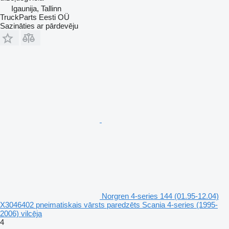
Igaunija, Tallinn
TruckParts Eesti OÜ
Sazināties ar pārdevēju
Norgren 4-series 144 (01.95-12.04)
X3046402 pneimatiskais vārsts paredzēts Scania 4-series (1995-
2006) vilcēja
4