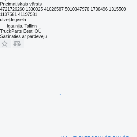
Pneimatiskais vārsts
4721726260 1330025 41026587 5010347978 1738496 1315509
1197581 41197581
dīzeļdegviela
Igaunija, Tallinn
TruckParts Eesti OÜ
Sazināties ar pārdevēju