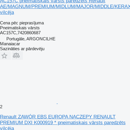
AC157C pneimatiskais vārsts paredzēts Renault
AE/MAGNUM/PREMIUM/MIDLUM/MAJOR/MIDDLE/KERA
vilcēja
Cena pēc pieprasījuma
Pneimatiskais vārsts
AC157C,7420860687
Portugāle, ARGONCILHE
Manaiacar
Sazināties ar pārdevēju
2
Renault ZAWÓR EBS EUROPA NACZEPY RENAULT
PREMIUM DXI K000919 * pneimatiskais vārsts paredzēts
vilcēja