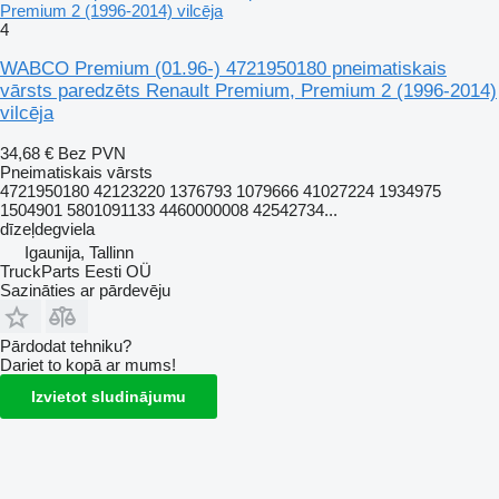
Premium 2 (1996-2014) vilcēja
4
WABCO Premium (01.96-) 4721950180 pneimatiskais
vārsts paredzēts Renault Premium, Premium 2 (1996-2014)
vilcēja
34,68 €
Bez PVN
Pneimatiskais vārsts
4721950180 42123220 1376793 1079666 41027224 1934975
1504901 5801091133 4460000008 42542734...
dīzeļdegviela
Igaunija, Tallinn
TruckParts Eesti OÜ
Sazināties ar pārdevēju
Pārdodat tehniku?
Dariet to kopā ar mums!
Izvietot sludinājumu