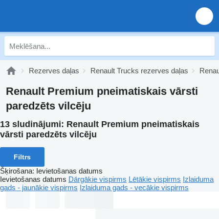
Rezerves daļas
Renault Trucks rezerves daļas
Renau
Renault Premium pneimatiskais vārsti
paredzēts vilcēju
13 sludinājumi:
Renault Premium pneimatiskais
vārsti paredzēts vilcēju
Filtrs
Šķirošana
:
Ievietošanas datums
Ievietošanas datums
Dārgākie vispirms
Lētākie vispirms
Izlaiduma
gads - jaunākie vispirms
Izlaiduma gads - vecākie vispirms