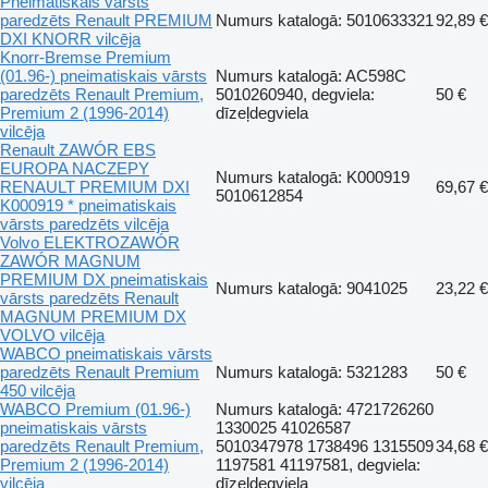
Pneimatiskais vārsts
paredzēts Renault PREMIUM
Numurs katalogā: 5010633321
92,89 €
DXI KNORR vilcēja
Knorr-Bremse Premium
(01.96-) pneimatiskais vārsts
Numurs katalogā: AC598C
paredzēts Renault Premium,
5010260940, degviela:
50 €
Premium 2 (1996-2014)
dīzeļdegviela
vilcēja
Renault ZAWÓR EBS
EUROPA NACZEPY
Numurs katalogā: K000919
RENAULT PREMIUM DXI
69,67 €
5010612854
K000919 * pneimatiskais
vārsts paredzēts vilcēja
Volvo ELEKTROZAWÓR
ZAWÓR MAGNUM
PREMIUM DX pneimatiskais
Numurs katalogā: 9041025
23,22 €
vārsts paredzēts Renault
MAGNUM PREMIUM DX
VOLVO vilcēja
WABCO pneimatiskais vārsts
paredzēts Renault Premium
Numurs katalogā: 5321283
50 €
450 vilcēja
WABCO Premium (01.96-)
Numurs katalogā: 4721726260
pneimatiskais vārsts
1330025 41026587
paredzēts Renault Premium,
5010347978 1738496 1315509
34,68 €
Premium 2 (1996-2014)
1197581 41197581, degviela:
vilcēja
dīzeļdegviela