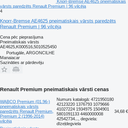
Knorr-Bremse AE4625 pneimatiskais
vārsts paredzēts Renault Premium | 96 vilcēja
4
Knorr-Bremse AE4625 pneimatiskais vārsts paredzēts
Renault Premium | 96 vilcēja
Cena pēc pieprasījuma
Pneimatiskais vārsts
AE4625,K000516,5010525450
Portugāle, ARGONCILHE
Manaiacar
Sazināties ar pārdevēju
Renault Premium pneimatiskais vārsti cenas
Numurs katalogā: 4721950180
WABCO Premium (01.96-)
42123220 1376793 1079666
pneimatiskais vārsts
41027224 1934975 1504901
paredzēts Renault Premium,
34,68 €
5801091133 4460000008
Premium 2 (1996-2014)
42542734..., degviela:
vilcēja
dīzeļdegviela