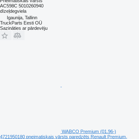
Pneimatiskais vārsts
AC598C 5010260940
dīzeļdegviela
Igaunija, Tallinn
TruckParts Eesti OÜ
Sazināties ar pārdevēju
WABCO Premium (01.96-)
4721950180 pneimatiskais vārsts paredzēts Renault Premium,