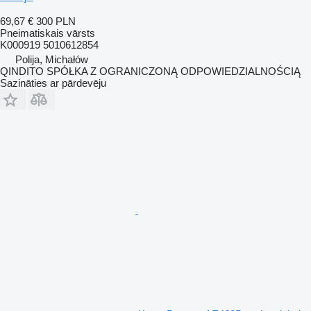
69,67 €
300 PLN
Pneimatiskais vārsts
K000919 5010612854
Polija, Michałów
QINDITO SPÓŁKA Z OGRANICZONĄ ODPOWIEDZIALNOŚCIĄ
Sazināties ar pārdevēju