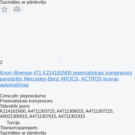
Sazināties ar pārdevēju
2
Knorr-Bremse 471 K214161N00 pneimatiskais kompresors
paredzēts Mercedes-Benz AROCS, ACTROS kravas
automašīnas
Cena pēc pieprasījuma
Pneimatiskais kompresors
Stāvoklis
jauns
K214161N00, A4711303715, A4711306015, A4711307215,
A0021306915, A4711307615, A4711301915
Turcija
Titaniumspareparts
Sazināties ar pārdevēju