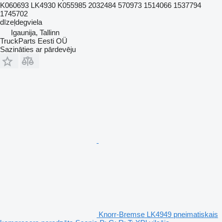
K060693 LK4930 K055985 2032484 570973 1514066 1537794
1745702
dīzeļdegviela
Igaunija, Tallinn
TruckParts Eesti OÜ
Sazināties ar pārdevēju
Knorr-Bremse LK4949 pneimatiskais