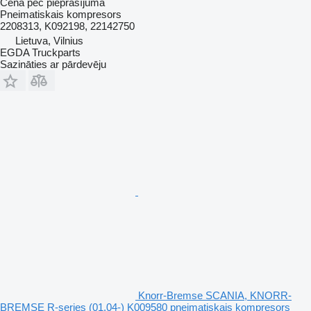
Cena pēc pieprasījuma
Pneimatiskais kompresors
2208313, K092198, 22142750
Lietuva, Vilnius
EGDA Truckparts
Sazināties ar pārdevēju
Knorr-Bremse SCANIA, KNORR-
BREMSE R-series (01.04-) K009580 pneimatiskais kompresors