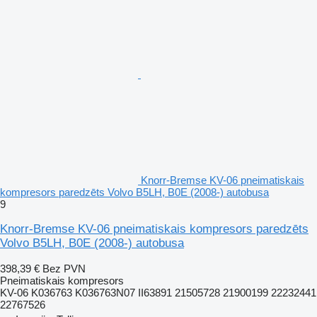
Knorr-Bremse KV-06 pneimatiskais
kompresors paredzēts Volvo B5LH, B0E (2008-) autobusa
9
Knorr-Bremse KV-06 pneimatiskais kompresors paredzēts
Volvo B5LH, B0E (2008-) autobusa
398,39 €
Bez PVN
Pneimatiskais kompresors
KV-06 K036763 K036763N07 II63891 21505728 21900199 22232441
22767526