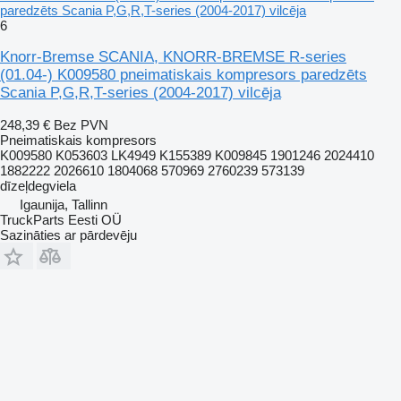
paredzēts Scania P,G,R,T-series (2004-2017) vilcēja
6
Knorr-Bremse SCANIA, KNORR-BREMSE R-series
(01.04-) K009580 pneimatiskais kompresors paredzēts
Scania P,G,R,T-series (2004-2017) vilcēja
248,39 €
Bez PVN
Pneimatiskais kompresors
K009580 K053603 LK4949 K155389 K009845 1901246 2024410
1882222 2026610 1804068 570969 2760239 573139
dīzeļdegviela
Igaunija, Tallinn
TruckParts Eesti OÜ
Sazināties ar pārdevēju