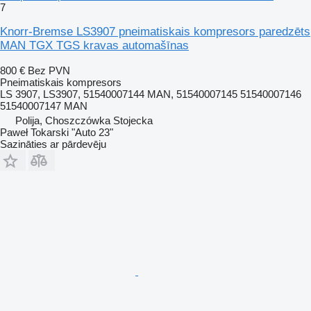
7
Knorr-Bremse LS3907 pneimatiskais kompresors paredzēts
MAN TGX TGS kravas automašīnas
800 €
Bez PVN
Pneimatiskais kompresors
LS 3907, LS3907, 51540007144 MAN, 51540007145 51540007146
51540007147 MAN
Polija, Choszczówka Stojecka
Paweł Tokarski "Auto 23"
Sazināties ar pārdevēju