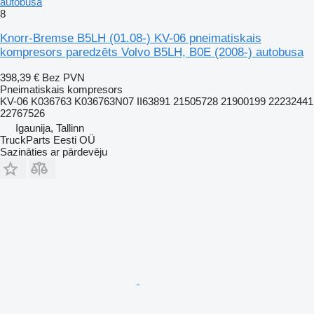
autobusa
8
Knorr-Bremse B5LH (01.08-) KV-06 pneimatiskais
kompresors paredzēts Volvo B5LH, B0E (2008-) autobusa
398,39 €
Bez PVN
Pneimatiskais kompresors
KV-06 K036763 K036763N07 II63891 21505728 21900199 22232441
22767526
Igaunija, Tallinn
TruckParts Eesti OÜ
Sazināties ar pārdevēju