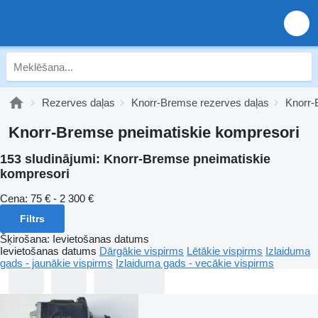
Rezerves daļas
Knorr-Bremse rezerves daļas
Knorr-
Knorr-Bremse pneimatiskie kompresori
153 sludinājumi:
Knorr-Bremse pneimatiskie
kompresori
Cena:
75 € - 2 300 €
Filtrs
Šķirošana
:
Ievietošanas datums
Ievietošanas datums
Dārgākie vispirms
Lētākie vispirms
Izlaiduma
gads - jaunākie vispirms
Izlaiduma gads - vecākie vispirms