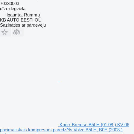
70330003
dīzeļdegviela
Igaunija, Rummu
KB AUTO EESTI OÜ
Sazināties ar pārdevēju
Knorr-Bremse B5LH (01.08-) KV-06
pneimatiskais kompresors paredzēts Volvo B5LH, B0E (2008-)