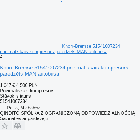
Knorr-Bremse 51541007234
pneimatiskais kompresors paredzēts MAN autobusa
4
Knorr-Bremse 51541007234 pneimatiskais kompresors
paredzēts MAN autobusa
1 047 €
4 500 PLN
Pneimatiskais kompresors
Stāvoklis
jauns
51541007234
Polija, Michałów
QINDITO SPÓŁKA Z OGRANICZONĄ ODPOWIEDZIALNOŚCIĄ
Sazināties ar pārdevēju