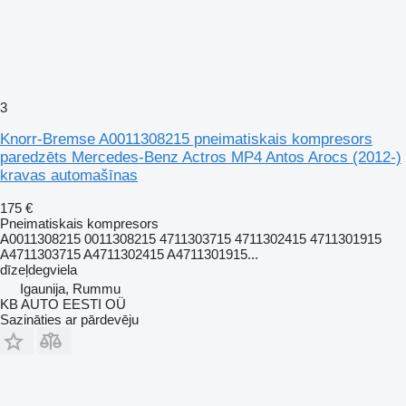
3
Knorr-Bremse A0011308215 pneimatiskais kompresors
paredzēts Mercedes-Benz Actros MP4 Antos Arocs (2012-)
kravas automašīnas
175 €
Pneimatiskais kompresors
A0011308215 0011308215 4711303715 4711302415 4711301915
A4711303715 A4711302415 A4711301915...
dīzeļdegviela
Igaunija, Rummu
KB AUTO EESTI OÜ
Sazināties ar pārdevēju