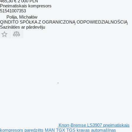
465,30 €
2 000 PLN
Pneimatiskais kompresors
51541007353
Polija, Michałów
QINDITO SPÓŁKA Z OGRANICZONĄ ODPOWIEDZIALNOŚCIĄ
Sazināties ar pārdevēju
Knorr-Bremse LS3907 pneimatiskais
kompresors paredzēts MAN TGX TGS kravas automašīnas