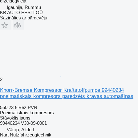
dīzeļdegviela
Igaunija, Rummu
KB AUTO EESTI OÜ
Sazināties ar pārdevēju
2
Knorr-Bremse Kompressor Kraftstoffpumpe 99440234
pneimatiskais kompresors paredzēts kravas automašīnas
550,23 €
Bez PVN
Pneimatiskais kompresors
Stāvoklis
jauns
99440234 V30-09-0001
Vācija, Altdorf
Nart Nutzfahrzeugtechnik