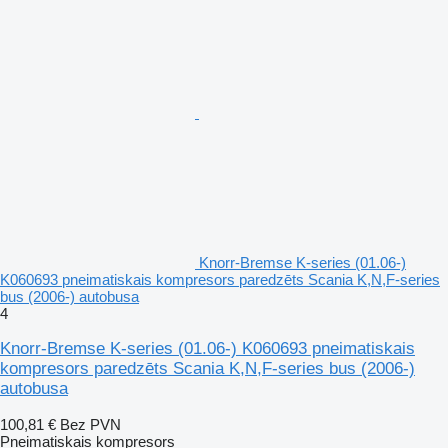
Knorr-Bremse K-series (01.06-)
K060693 pneimatiskais kompresors paredzēts Scania K,N,F-series
bus (2006-) autobusa
4
Knorr-Bremse K-series (01.06-) K060693 pneimatiskais
kompresors paredzēts Scania K,N,F-series bus (2006-)
autobusa
100,81 €
Bez PVN
Pneimatiskais kompresors