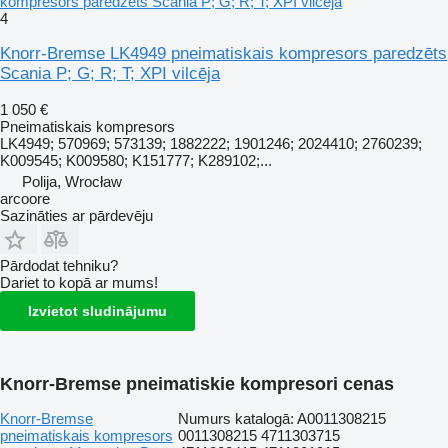
kompresors paredzēts Scania P; G; R; T; XPI vilcēja
4
Knorr-Bremse LK4949 pneimatiskais kompresors paredzēts
Scania P; G; R; T; XPI vilcēja
1 050 €
Pneimatiskais kompresors
LK4949; 570969; 573139; 1882222; 1901246; 2024410; 2760239;
K009545; K009580; K151777; K289102;...
Polija, Wrocław
arcoore
Sazināties ar pārdevēju
Pārdodat tehniku?
Dariet to kopā ar mums!
Izvietot sludinājumu
Knorr-Bremse pneimatiskie kompresori cenas
Knorr-Bremse
Numurs katalogā: A0011308215
pneimatiskais kompresors
0011308215 4711303715