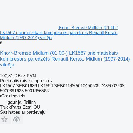
Knorr-Bremse Midlum (01.00-)
LK1567 pneimatiskais kompresors paredzēts Renault Kerax,
Midlum (1997-2014) vilcēja
6
Knorr-Bremse Midlum (01.00-) LK1567 pneimatiskais
kompresors paredzēts Renault Kerax, Midlum (1997-2014)
vilcēja
100,81 €
Bez PVN
Pneimatiskais kompresors
LK1567 SEB01686 LK1554 SEB01149 5010450535 7485003209
5000691935 5001856588
dīzeļdegviela
Igaunija, Tallinn
TruckParts Eesti OÜ
Sazināties ar pārdevēju