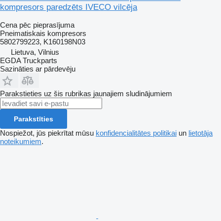
kompresors paredzēts IVECO vilcēja
Cena pēc pieprasījuma
Pneimatiskais kompresors
5802799223, K160198N03
Lietuva, Vilnius
EGDA Truckparts
Sazināties ar pārdevēju
Parakstieties uz šis rubrikas jaunajiem sludinājumiem
Parakstīties
Nospiežot, jūs piekrītat mūsu
konfidencialitātes politikai
un
lietotāja
noteikumiem
.