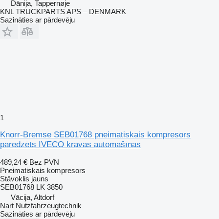
Dānija, Tappernøje
KNL TRUCKPARTS APS – DENMARK
Sazināties ar pārdevēju
1
Knorr-Bremse SEB01768 pneimatiskais kompresors
paredzēts IVECO kravas automašīnas
489,24 €
Bez PVN
Pneimatiskais kompresors
Stāvoklis
jauns
SEB01768 LK 3850
Vācija, Altdorf
Nart Nutzfahrzeugtechnik
Sazināties ar pārdevēju