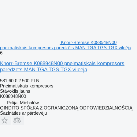
Knorr-Bremse K088948N00
pneimatiskais kompresors paredzēts MAN TGA TGS TGX vilcēja
6
Knorr-Bremse K088948N00 pneimatiskais kompresors
paredzēts MAN TGA TGS TGX vilcēja
581,60 €
2 500 PLN
Pneimatiskais kompresors
Stāvoklis
jauns
K088948N00
Polija, Michałów
QINDITO SPÓŁKA Z OGRANICZONĄ ODPOWIEDZIALNOŚCIĄ
Sazināties ar pārdevēju