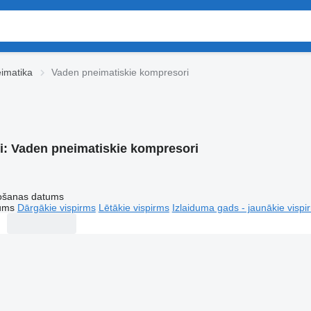
imatika
Vaden pneimatiskie kompresori
i:
Vaden pneimatiskie kompresori
tošanas datums
tums
Dārgākie vispirms
Lētākie vispirms
Izlaiduma gads - jaunākie vispi