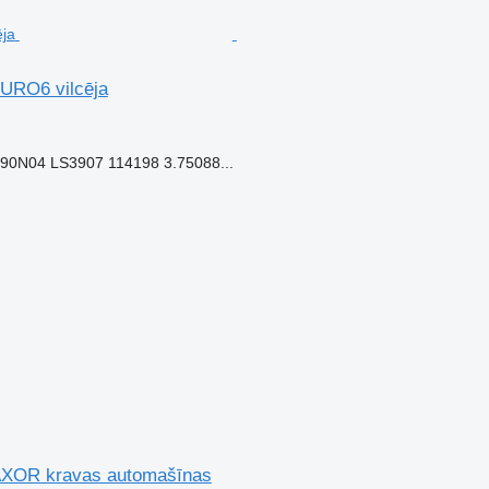
URO6 vilcēja
N04 LS3907 114198 3.75088...
AXOR kravas automašīnas