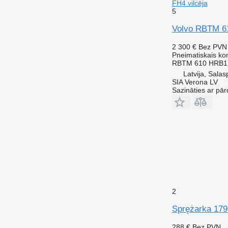
FH4 vilcēja
5
Volvo RBTM 61
2 300 €
Bez PVN
Pneimatiskais k
RBTM 610 HRB1
Latvija, Salasp
SIA Verona LV
Sazināties ar pār
2
Sprężarka 179
288 €
Bez PVN