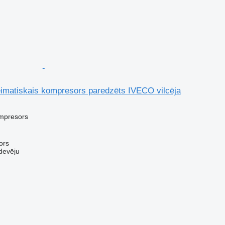
matiskais kompresors paredzēts IVECO vilcēja
ompresors
ors
devēju