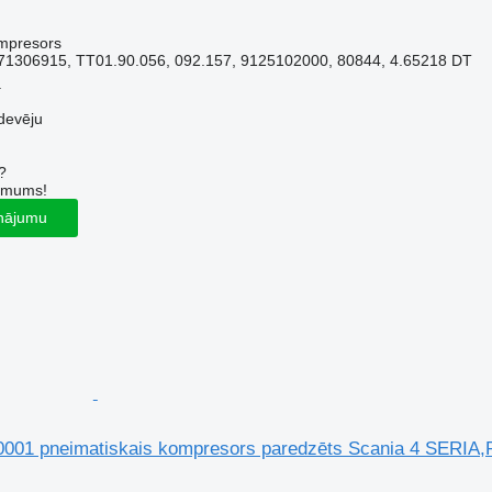
ompresors
1306915, TT01.90.056, 092.157, 9125102000, 80844, 4.65218 DT
a
devēju
?
r mums!
inājumu
001 pneimatiskais kompresors paredzēts Scania 4 SERIA,