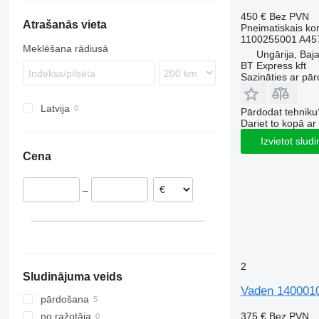
TGM
Citaro
Premium
FH
450 €
Bez PVN
Atrašanās vieta
TGS
Econic
T-series
FL
Pneimatiskais k
1100255001 A457
TGX
Unimog
FM
Meklēšana rādiusā
Ungārija, Baj
Vario
FMX
BT Express kft
VNL
Sazināties ar pār
Latvija
Pārdodat tehniku
Dariet to kopā a
Izvietot slud
Cena
–
2
Sludinājuma veids
Vaden 1400010
pārdošana
375 €
Bez PVN
no ražotāja