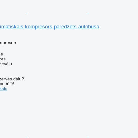
imatiskais kompresors paredzēts autobusa
ompresors
pe
ors
devēju
ezerves daļu?
u tūlīt!
daļu