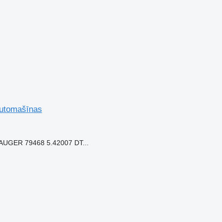
automašīnas
UGER 79468 5.42007 DT...