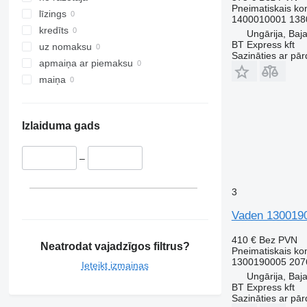
Pneimatiskais k
līzings
1400010001 138
kredīts
Ungārija, Baj
BT Express kft
uz nomaksu
Sazināties ar pār
apmaiņa ar piemaksu
maiņa
Izlaiduma gads
–
3
Vaden 1300190
410 €
Bez PVN
Neatrodat vajadzīgos filtrus?
Pneimatiskais k
1300190005 207
Ieteikt izmaiņas
Ungārija, Baj
BT Express kft
Sazināties ar pār