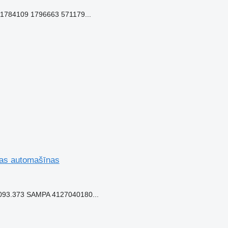
1784109 1796663 571179...
vas automašīnas
093.373 SAMPA 4127040180...