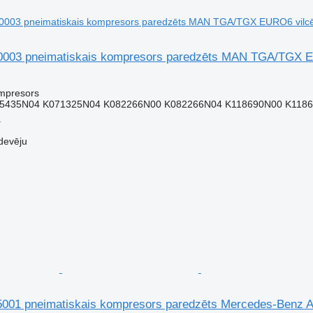
0003 pneimatiskais kompresors paredzēts MAN TGA/TGX E
ompresors
5435N04 K071325N04 K082266N00 K082266N04 K118690N00 K118690
a
devēju
001 pneimatiskais kompresors paredzēts Mercedes-Benz 