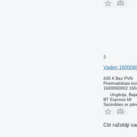
2
Vaden 1600060
435 €
Bez PVN
Pneimatiskais k
1600060002 160
Ungārija, Baj
BT Express kft
Sazināties ar pār
Citi ražotāji 