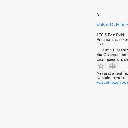
3
Volvo D7E pne
150 €
Bez PVN
Pneimatiskais k
D7E
Latvija, Māru
Sia Gaismas mot
Sazināties ar pār
Nevarat atrast r
Nosūtiet pieteikum
Pasūtīt rezerves 