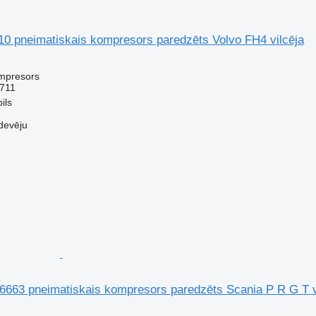
0 pneimatiskais kompresors paredzēts Volvo FH4 vilcēja
ompresors
711
ils
devēju
6663 pneimatiskais kompresors paredzēts Scania P R G T v