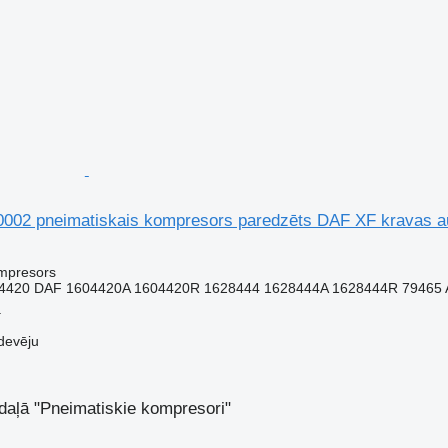
002 pneimatiskais kompresors paredzēts DAF XF kravas 
ompresors
4420 DAF 1604420A 1604420R 1628444 1628444A 1628444R 79465 A
a
devēju
sadaļā "Pneimatiskie kompresori"