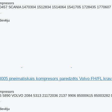
ompresors
0457 SCANIA 1470304 1512834 1514064 1541705 1728435 1770607 
a
devēju
005 pneimatiskais kompresors paredzēts Volvo FH/FL kra
ompresors
6 5890 VOLVO 2084 5313 21172036 2137 9906 85000615 85003282 
a
devēju