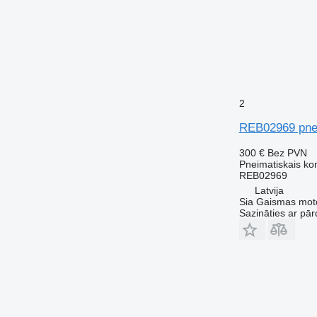
2
REB02969 pnei
300 €
Bez PVN
Pneimatiskais k
REB02969
Latvija
Sia Gaismas mot
Sazināties ar pār