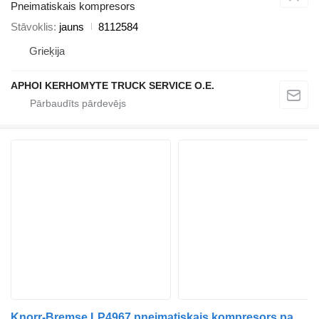
Pneimatiskais kompresors
Stāvoklis
jauns
8112584
Grieķija
APHOI KERHOMYTE TRUCK SERVICE O.E.
Knorr-Bremse LP4967 pneimatiskais kompresors paredzēts Volvo B10M autobusa