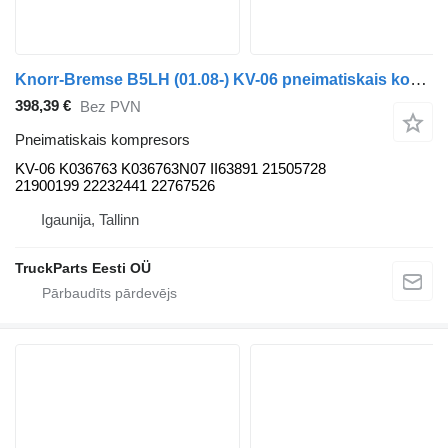
Knorr-Bremse B5LH (01.08-) KV-06 pneimatiskais kompresors paredzēts Volvo B5LH, B0E (2008-) autobusa
398,39 €
Bez PVN
Pneimatiskais kompresors
KV-06 K036763 K036763N07 II63891 21505728
21900199 22232441 22767526
Igaunija, Tallinn
TruckParts Eesti OÜ