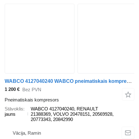
WABCO 4127040240 WABCO pneimatiskais kompresors paredzēts Volvo vilcēja
1 200 €
Bez PVN
Pneimatiskais kompresors
Stāvoklis
WABCO 4127040240, RENAULT
jauns
21388369, VOLVO 20478151, 20569928,
20773343, 20842990
Vācija, Ramin