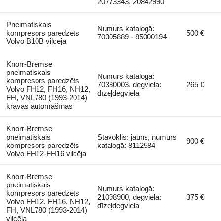
20773343, 20842990
Pneimatiskais
Numurs katalogā:
kompresors paredzēts
500 €
70305889 - 85000194
Volvo B10B vilcēja
Knorr-Bremse
pneimatiskais
Numurs katalogā:
kompresors paredzēts
70330003, degviela:
265 €
Volvo FH12, FH16, NH12,
dīzeļdegviela
FH, VNL780 (1993-2014)
kravas automašīnas
Knorr-Bremse
pneimatiskais
Stāvoklis: jauns, numurs
900 €
kompresors paredzēts
katalogā: 8112584
Volvo FH12-FH16 vilcēja
Knorr-Bremse
pneimatiskais
Numurs katalogā:
kompresors paredzēts
21098900, degviela:
375 €
Volvo FH12, FH16, NH12,
dīzeļdegviela
FH, VNL780 (1993-2014)
vilcēja