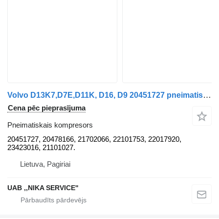
Volvo D13K7,D7E,D11K, D16, D9 20451727 pneimatiskais kompresors paredzēts vilcēja
Cena pēc pieprasījuma
Pneimatiskais kompresors
20451727, 20478166, 21702066, 22101753, 22017920,
23423016, 21101027.
Lietuva, Pagiriai
UAB ,,NIKA SERVICE''