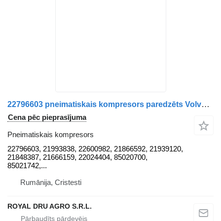
22796603 pneimatiskais kompresors paredzēts Volvo kravas automašīnas
Cena pēc pieprasījuma
Pneimatiskais kompresors
22796603, 21993838, 22600982, 21866592, 21939120,
21848387, 21666159, 22024404, 85020700,
85021742,...
Rumānija, Cristesti
ROYAL DRU AGRO S.R.L.