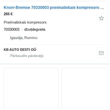
Knorr-Bremse 70330003 pneimatiskais kompresors paredzēts Volvo FH12, FH16, NH12, FH, VNL780 (1993-2014) kravas automašīnas
265 €
Pneimatiskais kompresors
70330003
dīzeļdegviela
Igaunija, Rummu
KB AUTO EESTI OÜ