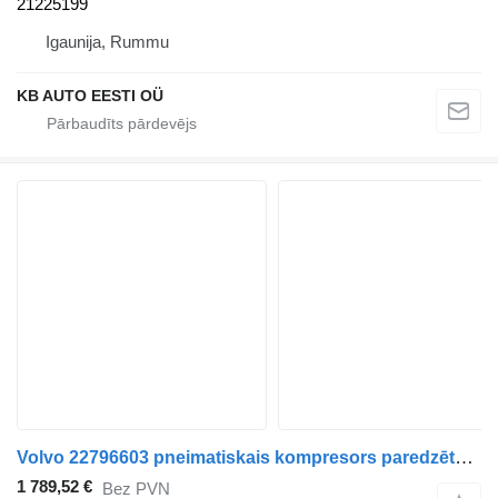
21225199
Igaunija, Rummu
KB AUTO EESTI OÜ
Volvo 22796603 pneimatiskais kompresors paredzēts Volvo B5LH, B0E (2008-) autobusa
1 789,52 €
Bez PVN