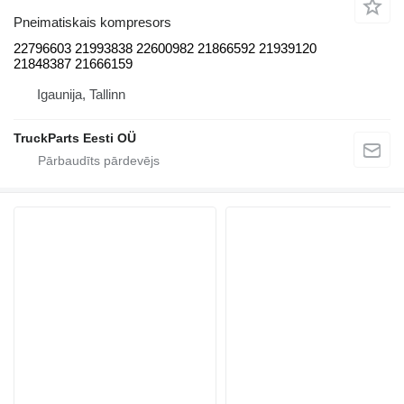
Pneimatiskais kompresors
22796603 21993838 22600982 21866592 21939120
21848387 21666159
Igaunija, Tallinn
TruckParts Eesti OÜ