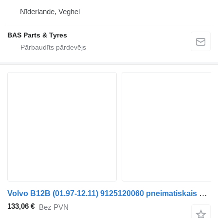
Nīderlande, Veghel
BAS Parts & Tyres
Volvo B12B (01.97-12.11) 9125120060 pneimatiskais kompresors paredzēts Volvo B6, B7, B9, B10, B12 bus (1978-2011) autobusa
133,06 €
Bez PVN