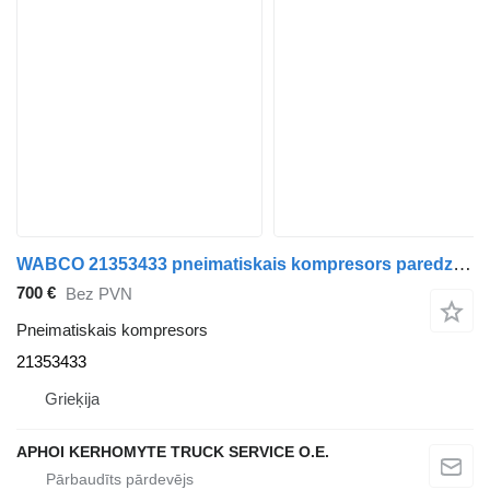
WABCO 21353433 pneimatiskais kompresors paredzēts Volvo FH-FM vilcēja
700 €
Bez PVN
Pneimatiskais kompresors
21353433
Grieķija
APHOI KERHOMYTE TRUCK SERVICE O.E.