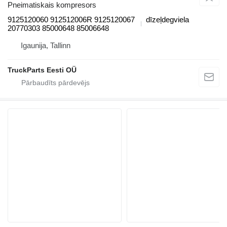
Pneimatiskais kompresors
9125120060 912512006R 9125120067
dīzeļdegviela
20770303 85000648 85006648
Igaunija, Tallinn
TruckParts Eesti OÜ