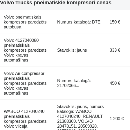
Volvo Trucks pneimatiskie kompresori cenas
Volvo pneimatiskais
kompresors paredzēts
Numurs katalogā: D7E
150 €
autobusa
Volvo 4127040080
pneimatiskais
kompresors paredzēts
Stāvoklis: jauns
333 €
Volvo kravas
automašīnas
Volvo Air compressor
pneimatiskais
Numurs katalogā:
kompresors paredzēts
450 €
21702066...
Volvo kravas
automašīnas
Stāvoklis: jauns, numurs
WABCO 4127040240
katalogā: WABCO
pneimatiskais
4127040240, RENAULT
1 200 €
kompresors paredzēts
21388369, VOLVO
Volvo vilcēja
20478151, 20569928,