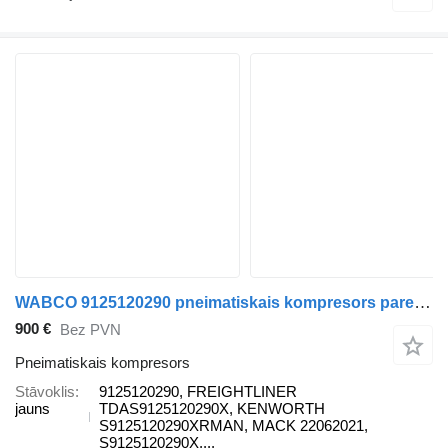
WABCO 9125120290 pneimatiskais kompresors paredzēts Volvo vilcēja
900 €
Bez PVN
Pneimatiskais kompresors
Stāvoklis
9125120290, FREIGHTLINER
jauns
TDAS9125120290X, KENWORTH
S9125120290XRMAN, MACK 22062021,
S9125120290X,...