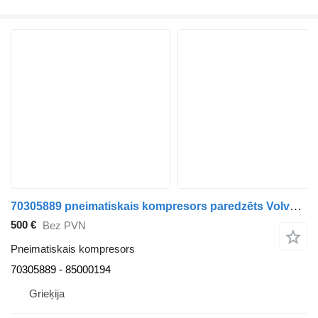
70305889 pneimatiskais kompresors paredzēts Volvo B10B vilcēja
500 €
Bez PVN
Pneimatiskais kompresors
70305889 - 85000194
Grieķija