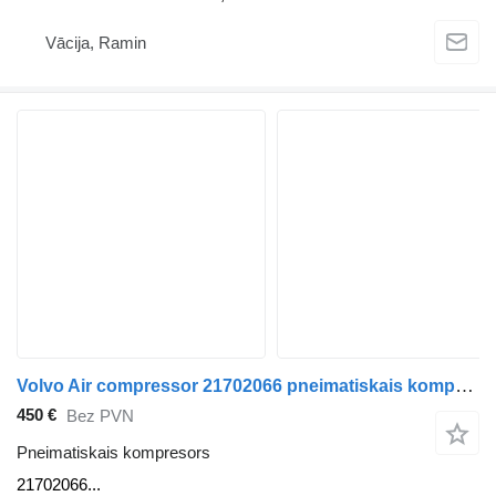
Vācija, Ramin
Volvo Air compressor 21702066 pneimatiskais kompresors paredzēts Volvo kravas automašīnas
450 €
Bez PVN
Pneimatiskais kompresors
21702066...