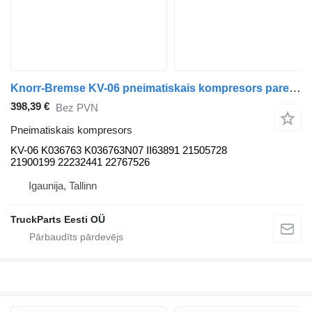
Knorr-Bremse KV-06 pneimatiskais kompresors paredzēts Volvo B5LH, B0E (2008-) autobusa
398,39 €
Bez PVN
Pneimatiskais kompresors
KV-06 K036763 K036763N07 II63891 21505728
21900199 22232441 22767526
Igaunija, Tallinn
TruckParts Eesti OÜ