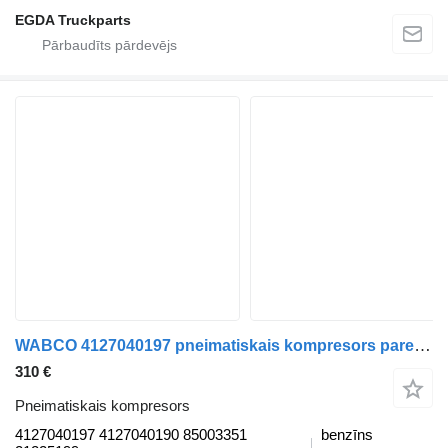
EGDA Truckparts
WABCO 4127040197 pneimatiskais kompresors paredzēts Volvo B6, B7, B9, B10, B12 (1978-2011) autobusa
310 €
Pneimatiskais kompresors
4127040197 4127040190 85003351
benzīns