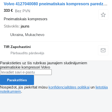
Volvo 4127040080 pneimatiskais kompresors paredzēts Volvo kravas automašīnas
333 €
Bez PVN
Pneimatiskais kompresors
Stāvoklis
jauns
Ukraina, Mukachevo
TIR Zapchastini
Parakstieties uz šis rubrikas jaunajiem sludinājumiem
pneimatiskie kompresori
Volvo
Parakstīties
Nospiežot, jūs piekrītat mūsu
konfidencialitātes politikai
un
lietotāja
noteikumiem
.