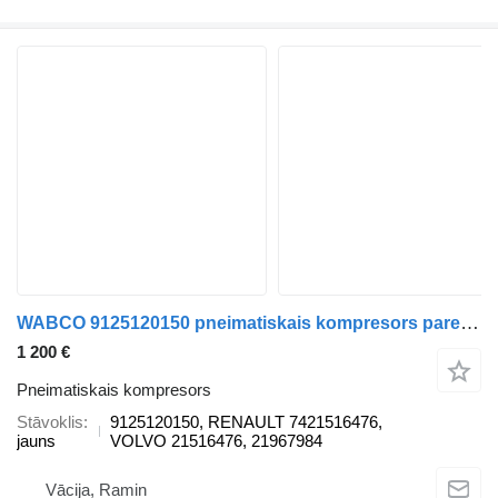
WABCO 9125120150 pneimatiskais kompresors paredzēts Volvo vilcēja
1 200 €
Pneimatiskais kompresors
Stāvoklis
9125120150, RENAULT 7421516476,
jauns
VOLVO 21516476, 21967984
Vācija, Ramin