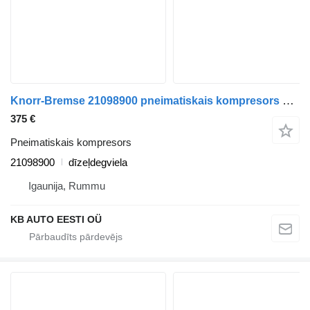
Knorr-Bremse 21098900 pneimatiskais kompresors paredzēts Volvo FH12, FH16, NH12, FH, VNL780 (1993-2014) vilcēja
375 €
Pneimatiskais kompresors
21098900
dīzeļdegviela
Igaunija, Rummu
KB AUTO EESTI OÜ