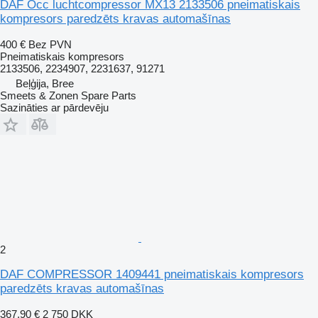
DAF Occ luchtcompressor MX13 2133506 pneimatiskais
kompresors paredzēts kravas automašīnas
400 €
Bez PVN
Pneimatiskais kompresors
2133506, 2234907, 2231637, 91271
Beļģija, Bree
Smeets & Zonen Spare Parts
Sazināties ar pārdevēju
2
DAF COMPRESSOR 1409441 pneimatiskais kompresors
paredzēts kravas automašīnas
367,90 €
2 750 DKK