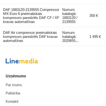
DAF 1883120-2139555 Compressor
Numurs
MX-Euro 6 pneimatiskais
katalogā:
350 €
kompresors paredzēts DAF CF / XF
1883120 /
kravas automašīnas
2139555
DAF Air compressor pneimatiskais
Numurs
kompresors paredzēts DAF kravas
katalogā:
1 495 €
automašīnas
2020655...
Uzņēmums
Par mums
Palīdzība
Kontakti