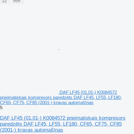
DAF LF45 (01.01-) K0084572
pneimatiskais kompresors paredzēts DAF LF45, LF55, LF180,
CF65, CF75, CF85 (2001-) kravas automašīnas
5
DAF LF45 (01.01-) K0084572 pneimatiskais kompresors
paredzēts DAF LF45, LF55, LF180, CF65, CF75, CF85
(2001-) kravas automašīnas