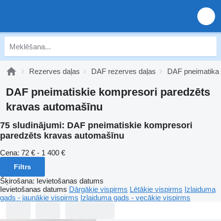
Rezerves daļas
DAF rezerves daļas
DAF pneimatika
DAF pneimatiskie kompresori paredzēts
kravas automašīnu
75 sludinājumi:
DAF pneimatiskie kompresori
paredzēts kravas automašīnu
Cena:
72 € - 1 400 €
Filtrs
Šķirošana
:
Ievietošanas datums
Ievietošanas datums
Dārgākie vispirms
Lētākie vispirms
Izlaiduma
gads - jaunākie vispirms
Izlaiduma gads - vecākie vispirms