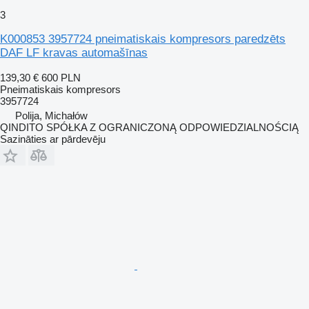
3
K000853 3957724 pneimatiskais kompresors paredzēts
DAF LF kravas automašīnas
139,30 €
600 PLN
Pneimatiskais kompresors
3957724
Polija, Michałów
QINDITO SPÓŁKA Z OGRANICZONĄ ODPOWIEDZIALNOŚCIĄ
Sazināties ar pārdevēju