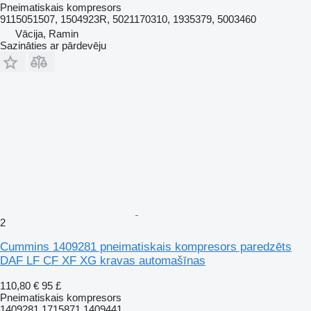
Pneimatiskais kompresors
9115051507, 1504923R, 5021170310, 1935379, 5003460
Vācija, Ramin
Sazināties ar pārdevēju
2
Cummins 1409281 pneimatiskais kompresors paredzēts
DAF LF CF XF XG kravas automašīnas
110,80 €
95 £
Pneimatiskais kompresors
1409281 1715871 1409441