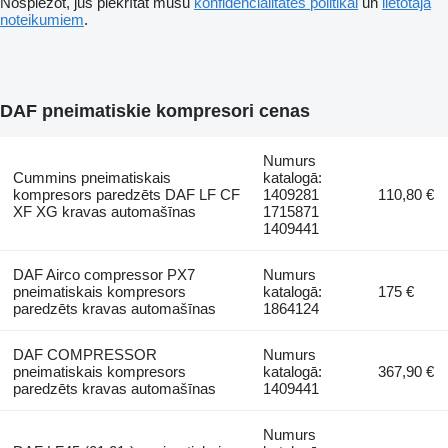
Nospiežot, jūs piekrītat mūsu
konfidencialitātes politikai
un
lietotāja
noteikumiem
.
DAF pneimatiskie kompresori cenas
Numurs
Cummins pneimatiskais
katalogā:
kompresors paredzēts DAF LF CF
1409281
110,80 €
XF XG kravas automašīnas
1715871
1409441
DAF Airco compressor PX7
Numurs
pneimatiskais kompresors
katalogā:
175 €
paredzēts kravas automašīnas
1864124
DAF COMPRESSOR
Numurs
pneimatiskais kompresors
katalogā:
367,90 €
paredzēts kravas automašīnas
1409441
Numurs