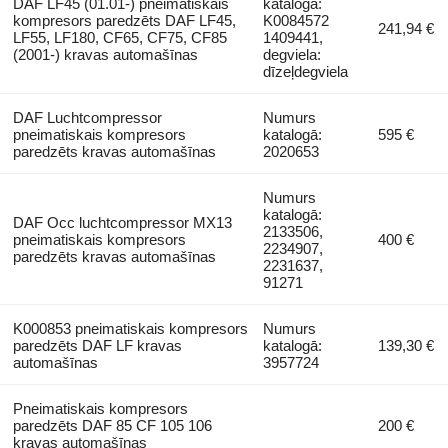
DAF LF45 (01.01-) pneimatiskais
katalogā:
kompresors paredzēts DAF LF45,
K0084572
241,94 €
LF55, LF180, CF65, CF75, CF85
1409441,
(2001-) kravas automašīnas
degviela:
dīzeļdegviela
DAF Luchtcompressor
Numurs
pneimatiskais kompresors
katalogā:
595 €
paredzēts kravas automašīnas
2020653
Numurs
katalogā:
DAF Occ luchtcompressor MX13
2133506,
pneimatiskais kompresors
400 €
2234907,
paredzēts kravas automašīnas
2231637,
91271
K000853 pneimatiskais kompresors
Numurs
paredzēts DAF LF kravas
katalogā:
139,30 €
automašīnas
3957724
Pneimatiskais kompresors
paredzēts DAF 85 CF 105 106
200 €
kravas automašīnas