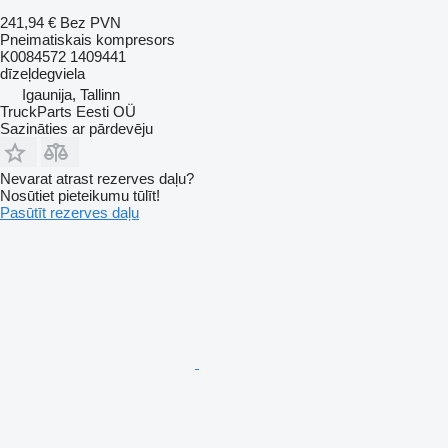
241,94 €
Bez PVN
Pneimatiskais kompresors
K0084572 1409441
dīzeļdegviela
Igaunija, Tallinn
TruckParts Eesti OÜ
Sazināties ar pārdevēju
Nevarat atrast rezerves daļu?
Nosūtiet pieteikumu tūlīt!
Pasūtīt rezerves daļu