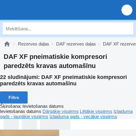
Rezerves daļas
DAF rezerves daļas
DAF XF rezerve
DAF XF pneimatiskie kompresori
paredzēts kravas automašīnu
22 sludinājumi:
DAF XF pneimatiskie kompresori
paredzēts kravas automašīnu
Filtrs
Šķirošana
:
Ievietošanas datums
Ievietošanas datums
Dārgākie vispirms
Lētākie vispirms
Izlaiduma
gads - jaunākie vispirms
Izlaiduma gads - vecākie vispirms