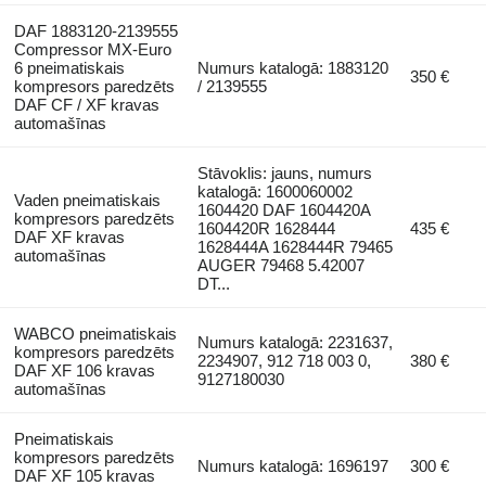
DAF 1883120-2139555
Compressor MX-Euro
6 pneimatiskais
Numurs katalogā: 1883120
350 €
kompresors paredzēts
/ 2139555
DAF CF / XF kravas
automašīnas
Stāvoklis: jauns, numurs
katalogā: 1600060002
Vaden pneimatiskais
1604420 DAF 1604420A
kompresors paredzēts
1604420R 1628444
435 €
DAF XF kravas
1628444A 1628444R 79465
automašīnas
AUGER 79468 5.42007
DT...
WABCO pneimatiskais
Numurs katalogā: 2231637,
kompresors paredzēts
2234907, 912 718 003 0,
380 €
DAF XF 106 kravas
9127180030
automašīnas
Pneimatiskais
kompresors paredzēts
Numurs katalogā: 1696197
300 €
DAF XF 105 kravas