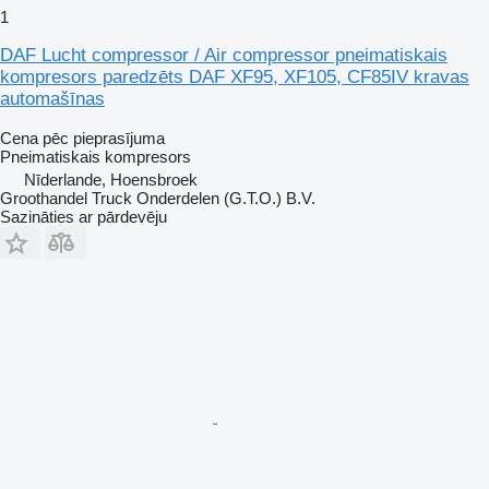
1
DAF Lucht compressor / Air compressor pneimatiskais
kompresors paredzēts DAF XF95, XF105, CF85IV kravas
automašīnas
Cena pēc pieprasījuma
Pneimatiskais kompresors
Nīderlande, Hoensbroek
Groothandel Truck Onderdelen (G.T.O.) B.V.
Sazināties ar pārdevēju