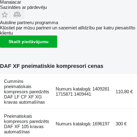
Manaiacar
Sazināties ar pārdevēju
Autoline partneru programma
Kļūstiet par mūsu partneri un saņemiet atlīdzību par katru piesaistīto
klientu
Skatīt piedāvājumu
DAF XF pneimatiskie kompresori cenas
Cummins
pneimatiskais
Numurs katalogā: 1409281
kompresors paredzēts
110,80 €
1715871 1409441
DAF LF CF XF XG
kravas automašīnas
Pneimatiskais
kompresors paredzēts
Numurs katalogā: 1696197
300 €
DAF XF 105 kravas
automašīnas