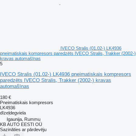
IVECO Stralis (01.02-) LK4936
pneimatiskais kompresors paredzēts IVECO Stralis, Trakker (2002-)
kravas automašīnas
5
IVECO Stralis (01.02-) LK4936 pneimatiskais kompresors
paredzēts IVECO Stralis, Trakker (2002-) kravas
automašīnas
180 €
Pneimatiskais kompresors
LK4936
dīzeļdegviela
Igaunija, Rummu
KB AUTO EESTI OÜ
Sazināties ar pārdevēju