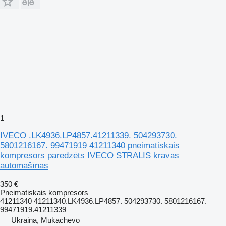
1
IVECO .LK4936.LP4857.41211339. 504293730.
5801216167. 99471919 41211340 pneimatiskais
kompresors paredzēts IVECO STRALIS kravas
automašīnas
350 €
Pneimatiskais kompresors
41211340 41211340.LK4936.LP4857. 504293730. 5801216167.
99471919.41211339
Ukraina, Mukachevo