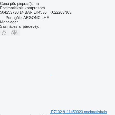
Cena pēc pieprasījuma
Pneimatiskais kompresors
504293730,14 BAR,LK4936 | K022263N03
Portugāle, ARGONCILHE
Manaiacar
Sazināties ar pārdevēju
P7102,9111450020 pneimatiskais