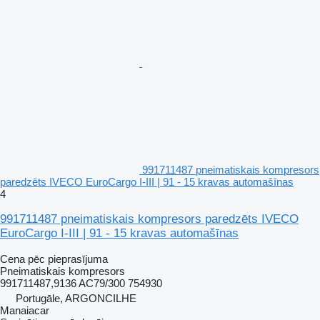
991711487 pneimatiskais kompresors
paredzēts IVECO EuroCargo I-III | 91 - 15 kravas automašīnas
4
991711487 pneimatiskais kompresors paredzēts IVECO
EuroCargo I-III | 91 - 15 kravas automašīnas
Cena pēc pieprasījuma
Pneimatiskais kompresors
991711487,9136 AC79/300 754930
Portugāle, ARGONCILHE
Manaiacar