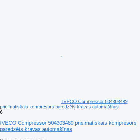
IVECO Compressor 504303489
pneimatiskais kompresors paredzēts kravas automašīnas
6
IVECO Compressor 504303489 pneimatiskais kompresors
paredzēts kravas automašīnas