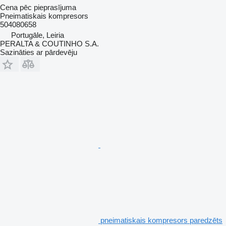
Cena pēc pieprasījuma
Pneimatiskais kompresors
504080658
Portugāle, Leiria
PERALTA & COUTINHO S.A.
Sazināties ar pārdevēju
pneimatiskais kompresors paredzēts