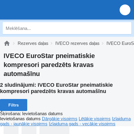
Rezerves daļas
IVECO rezerves daļas
IVECO EuroSt
IVECO EuroStar pneimatiskie
kompresori paredzēts kravas
automašīnu
2 sludinājumi:
IVECO EuroStar pneimatiskie
kompresori paredzēts kravas automašīnu
Filtrs
Šķirošana
:
Ievietošanas datums
Ievietošanas datums
Dārgākie vispirms
Lētākie vispirms
Izlaiduma
gads - jaunākie vispirms
Izlaiduma gads - vecākie vispirms