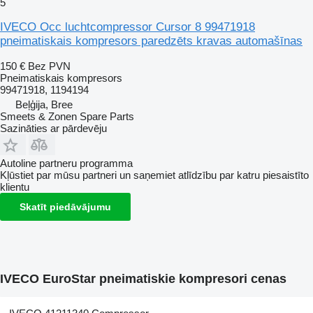
5
IVECO Occ luchtcompressor Cursor 8 99471918
pneimatiskais kompresors paredzēts kravas automašīnas
150 €
Bez PVN
Pneimatiskais kompresors
99471918, 1194194
Beļģija, Bree
Smeets & Zonen Spare Parts
Sazināties ar pārdevēju
Autoline partneru programma
Kļūstiet par mūsu partneri un saņemiet atlīdzību par katru piesaistīto
klientu
Skatīt piedāvājumu
IVECO EuroStar pneimatiskie kompresori cenas