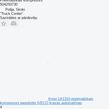
Pneimatiskais kompresors
504293730
Polija, Skoki
"Truck Center"
Sazināties ar pārdevēju
Knorr LK1310 pneimatiskais
kompresors paredzēts IVECO kravas automašīnas
4