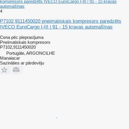
kompresors paredzēts IVECO EuroCargo I-III | 91 - 15 kravas
automašīnas
4
P7102,9111450020 pneimatiskais kompresors paredzēts
IVECO EuroCargo I-III | 91 - 15 kravas automašīnas
Cena pēc pieprasījuma
Pneimatiskais kompresors
P7102,9111450020
Portugāle, ARGONCILHE
Manaiacar
Sazināties ar pārdevēju