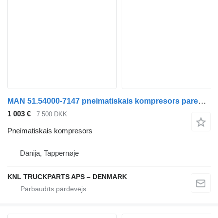
MAN 51.54000-7147 pneimatiskais kompresors paredzēts kravas automašīnas
1 003 €
7 500 DKK
Pneimatiskais kompresors
Dānija, Tappernøje
KNL TRUCKPARTS APS – DENMARK