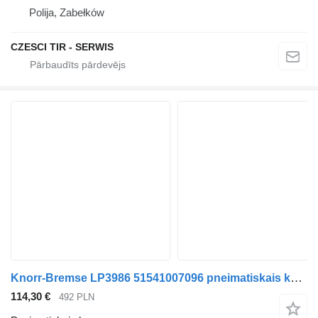
Polija, Zabełków
CZESCI TIR - SERWIS
Knorr-Bremse LP3986 51541007096 pneimatiskais kompresors paredzēts MAN TGA TGX kravas automašīnas
114,30 €
492 PLN