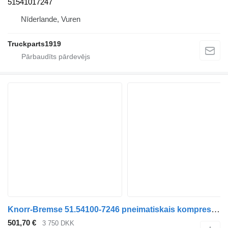
51541017247
Nīderlande, Vuren
Truckparts1919
Knorr-Bremse 51.54100-7246 pneimatiskais kompresors paredzēts MAN kravas automašīnas
501,70 €
3 750 DKK