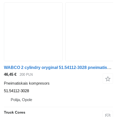
WABCO 2 cylindry oryginał 51.54112-3028 pneimatiskais kompresors paredzēts MAN TGA 51.54112-3028 kravas automašīnas
46,45 €
200 PLN
Pneimatiskais kompresors
51.54112-3028
Polija, Opole
Truck Cores