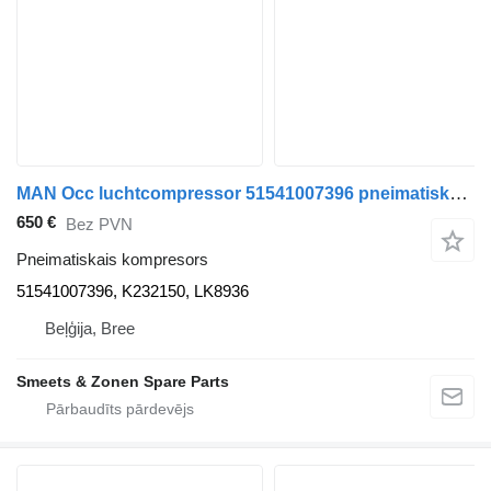
MAN Occ luchtcompressor 51541007396 pneimatiskais kompresors paredzēts kravas automašīnas
650 €
Bez PVN
Pneimatiskais kompresors
51541007396, K232150, LK8936
Beļģija, Bree
Smeets & Zonen Spare Parts