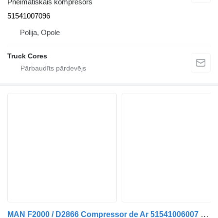
Pneimatiskais kompresors
51541007096
Polija, Opole
Truck Cores
MAN F2000 / D2866 Compressor de Ar 51541006007 pneimatiskais kompresors paredzēts MAN kravas automašīnas