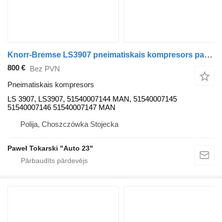
Knorr-Bremse LS3907 pneimatiskais kompresors paredzēts MAN TGX TGS kravas automašīnas
800 €
Bez PVN
Pneimatiskais kompresors
LS 3907, LS3907, 51540007144 MAN, 51540007145
51540007146 51540007147 MAN
Polija, Choszczówka Stojecka
Paweł Tokarski "Auto 23"