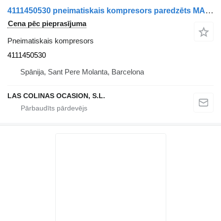
4111450530 pneimatiskais kompresors paredzēts MAN L2000 9.153-10.224 EuroI/II kravas automašīnas
Cena pēc pieprasījuma
Pneimatiskais kompresors
4111450530
Spānija, Sant Pere Molanta, Barcelona
LAS COLINAS OCASION, S.L.