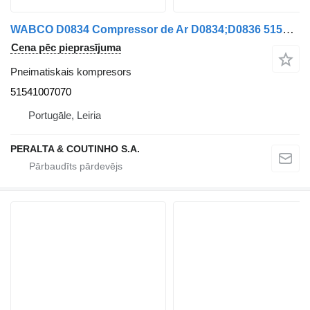
WABCO D0834 Compressor de Ar D0834;D0836 51541007070 pneimatiskais kompresors paredzēts MAN kravas automašīnas
Cena pēc pieprasījuma
Pneimatiskais kompresors
51541007070
Portugāle, Leiria
PERALTA & COUTINHO S.A.