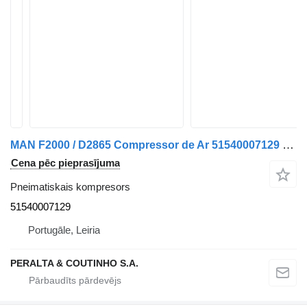
MAN F2000 / D2865 Compressor de Ar 51540007129 pneimatiskais kompresors paredzēts MAN F/M/L 2000 kravas automašīnas
Cena pēc pieprasījuma
Pneimatiskais kompresors
51540007129
Portugāle, Leiria
PERALTA & COUTINHO S.A.