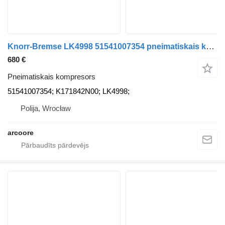
Knorr-Bremse LK4998 51541007354 pneimatiskais kompresors paredzēts MAN TGX kravas automašīnas
680 €
Pneimatiskais kompresors
51541007354; K171842N00; LK4998;
Polija, Wrocław
arcoore