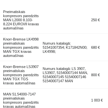
Pneimatiskais
kompresors paredzēts
MAN L2000 8.103-
250 €
8.224 EUROI/II kravas
automašīnas
Knorr-Bremse LK4998
pneimatiskais
Numurs katalogā:
kompresors paredzēts
51541007354; K171842N00;
680 €
MAN TGX kravas
LK4998;
automašīnas
Knorr-Bremse LS3907
Numurs katalogā: LS 3907,
pneimatiskais
LS3907, 51540007144 MAN,
kompresors paredzēts
800 €
51540007145 51540007146
MAN TGX TGS
51540007147 MAN
kravas automašīnas
MAN 51.54000-7147
pneimatiskais
1 003 €
kompresors paredzēts
kravas automašīnas