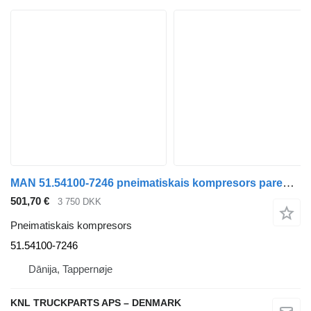
MAN 51.54100-7246 pneimatiskais kompresors paredzēts kravas automašīnas
501,70 €
3 750 DKK
Pneimatiskais kompresors
51.54100-7246
Dānija, Tappernøje
KNL TRUCKPARTS APS – DENMARK