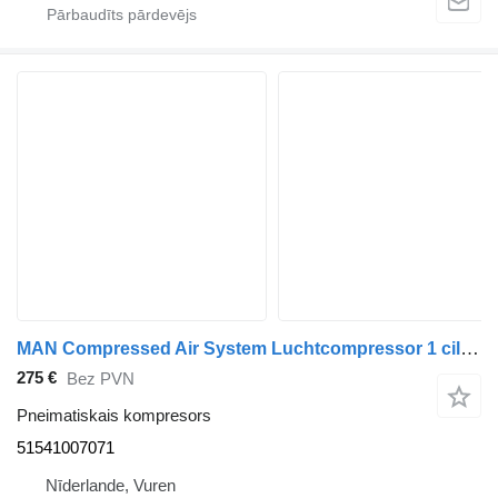
MAN Compressed Air System Luchtcompressor 1 cil 51541007071 pneimatiskais kompresors paredzēts kravas automašīnas
275 €
Bez PVN
Pneimatiskais kompresors
51541007071
Nīderlande, Vuren