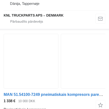
Dānija, Tappernøje
KNL TRUCKPARTS APS – DENMARK
MAN 51.54100-7249 pneimatiskais kompresors paredzēts kravas automašīnas
1 338 €
10 000 DKK