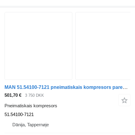
MAN 51.54100-7121 pneimatiskais kompresors paredzēts kravas automašīnas
501,70 €
3 750 DKK
Pneimatiskais kompresors
51.54100-7121
Dānija, Tappernøje