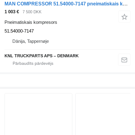
MAN COMPRESSOR 51.54000-7147 pneimatiskais kompresors paredzēts kravas automašīnas
1 003 €
7 500 DKK
Pneimatiskais kompresors
51.54000-7147
Dānija, Tappernøje
KNL TRUCKPARTS APS – DENMARK