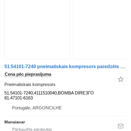
51.54101-7240 pneimatiskais kompresors paredzēts MAN TGA | 00 kravas automašīnas
Cena pēc pieprasījuma
Pneimatiskais kompresors
51.54101-7240,4111510040,BOMBA DIREЗГO
81.47101-6163
Portugāle, ARGONCILHE
Manaiacar