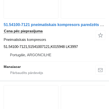
51.54100-7121 pneimatiskais kompresors paredzēts MAN TGA | 00 kravas automašīnas
Cena pēc pieprasījuma
Pneimatiskais kompresors
51.54100-7121,51541007121,K015948 LK3997
Portugāle, ARGONCILHE
Manaiacar