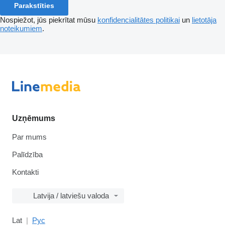
Parakstīties
Nospiežot, jūs piekrītat mūsu
konfidencialitātes politikai
un
lietotāja
noteikumiem
.
Uzņēmums
Par mums
Palīdzība
Kontakti
Latvija / latviešu valoda
Lat
Рус