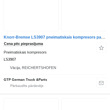
Knorr-Bremse LS3907 pneimatiskais kompresors paredzēts MAN TGA TGX TGS kravas automašīnas
Cena pēc pieprasījuma
Pneimatiskais kompresors
LS3907
Vācija, REICHERTSHOFEN
GTP German Truck &Parts