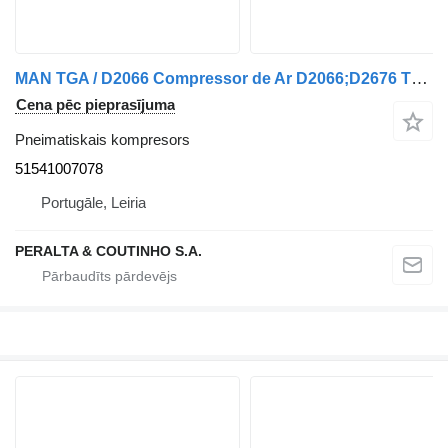
MAN TGA / D2066 Compressor de Ar D2066;D2676 TGA;TGL 51541007078 pneimatiskais kompresors paredzēts MAN kravas automašīnas
Cena pēc pieprasījuma
Pneimatiskais kompresors
51541007078
Portugāle, Leiria
PERALTA & COUTINHO S.A.