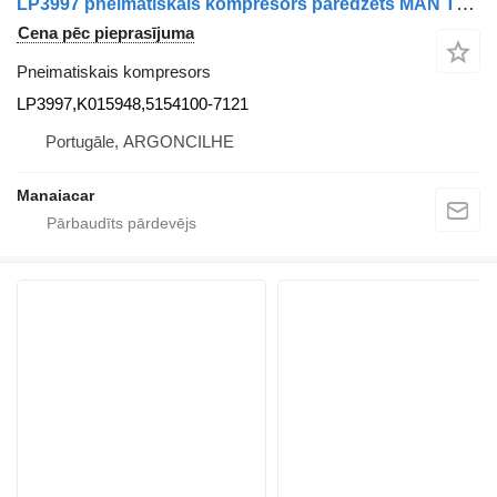
LP3997 pneimatiskais kompresors paredzēts MAN TGA | 00 kravas automašīnas
Cena pēc pieprasījuma
Pneimatiskais kompresors
LP3997,K015948,5154100-7121
Portugāle, ARGONCILHE
Manaiacar