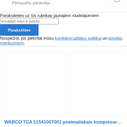
Parakstieties uz šis rubrikas jaunajiem sludinājumiem
Parakstīties
Nospiežot, jūs piekrītat mūsu
konfidencialitātes politikai
un
lietotāja
noteikumiem
.
WABCO TGA 51541007003 pneimatiskais kompresors paredzēts MAN MAN TGA kravas automašīnas