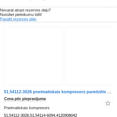
Nevarat atrast rezerves daļu?
Nosūtiet pieteikumu tūlīt!
Pasūtīt rezerves daļu
51.54112-3026 pneimatiskais kompresors paredzēts MAN TGA | 00 kravas automašīnas
Cena pēc pieprasījuma
Pneimatiskais kompresors
51.54112-3026,51.54114-6094,4120908042