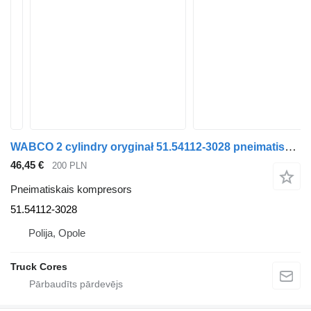
WABCO 2 cylindry oryginał 51.54112-3028 pneimatiskais kompresors paredzēts MAN TGA 51.54112-3028 kravas automašīnas
46,45 €
200 PLN
Pneimatiskais kompresors
51.54112-3028
Polija, Opole
Truck Cores