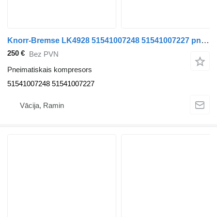
Knorr-Bremse LK4928 51541007248 51541007227 pneimatiskais kompresors paredzēts MAN TGX TGS TGA kravas automašīnas
250 €
Bez PVN
Pneimatiskais kompresors
51541007248 51541007227
Vācija, Ramin