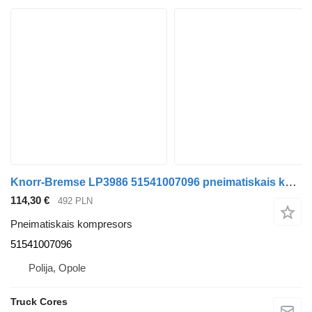
Knorr-Bremse LP3986 51541007096 pneimatiskais kompresors paredzēts MAN TGA TGX kravas automašīnas
114,30 €
492 PLN
Pneimatiskais kompresors
51541007096
Polija, Opole
Truck Cores