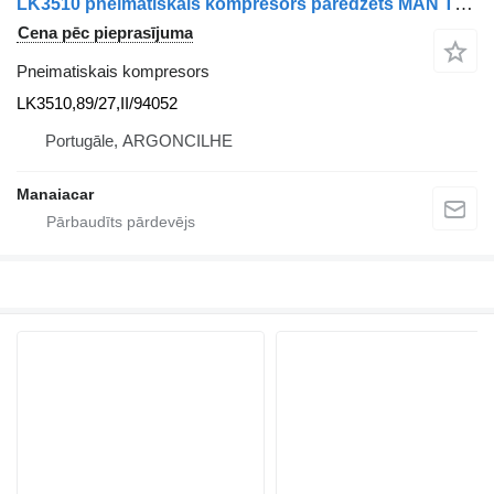
LK3510 pneimatiskais kompresors paredzēts MAN TGA | 00 kravas automašīnas
Cena pēc pieprasījuma
Pneimatiskais kompresors
LK3510,89/27,II/94052
Portugāle, ARGONCILHE
Manaiacar