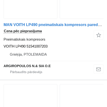
MAN VOITH LP490 pneimatiskais kompresors paredzēts MAN TGA kravas automašīnas
Cena pēc pieprasījuma
Pneimatiskais kompresors
VOITH LP490 51541007203
Grieķija, PTOLEMAIDA
ARGIROPOULOS N.& SIA O.E