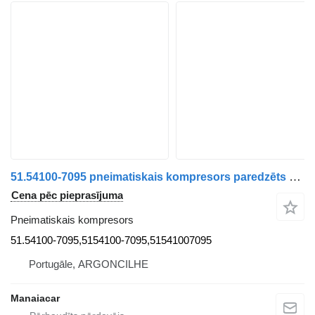
51.54100-7095 pneimatiskais kompresors paredzēts MAN TGA | 00 kravas automašīnas
Cena pēc pieprasījuma
Pneimatiskais kompresors
51.54100-7095,5154100-7095,51541007095
Portugāle, ARGONCILHE
Manaiacar