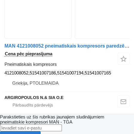
MAN 4121008052 pneimatiskais kompresors paredzēts MAN TGA kravas automašīnas
Cena pēc pieprasījuma
Pneimatiskais kompresors
4121008052,51541007186,51541007194,51541007165
Grieķija, PTOLEMAIDA
ARGIROPOULOS N.& SIA O.E
Parakstieties uz šis rubrikas jaunajiem sludinājumiem
pneimatiskie kompresori
MAN - TGA