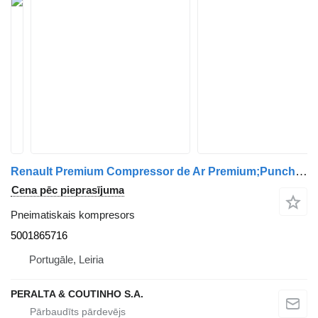
Renault Premium Compressor de Ar Premium;Puncher 5001865716 pneimatiskais kompresors paredzēts Renault kravas automašīnas
Cena pēc pieprasījuma
Pneimatiskais kompresors
5001865716
Portugāle, Leiria
PERALTA & COUTINHO S.A.