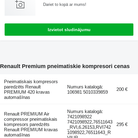
Dariet to kopā ar mums!
Izvietot sludinājumu
Renault Premium pneimatiskie kompresori cenas
Pneimatiskais kompresors
paredzēts Renault
Numurs katalogā:
200 €
PREMIUM 420 kravas
106981 5010339859
automašīnas
Numurs katalogā:
Renault PREMIUM Air
7421098922
compressor pneimatiskais
7421098922,76511643
kompresors paredzēts
295 €
_RVI,6.26153,RVI742
Renault PREMIUM kravas
1098922,76511643_R
automašīnas
VIUP