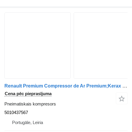
Renault Premium Compressor de Ar Premium;Kerax 5010437567 pneimatiskais kompresors paredzēts Renault kravas automašīnas
Cena pēc pieprasījuma
Pneimatiskais kompresors
5010437567
Portugāle, Leiria