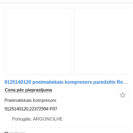
9125140120 pneimatiskais kompresors paredzēts Renault Premium 2 | 05 kravas automašīnas
Cena pēc pieprasījuma
Pneimatiskais kompresors
9125140120,22372994 P07
Portugāle, ARGONCILHE