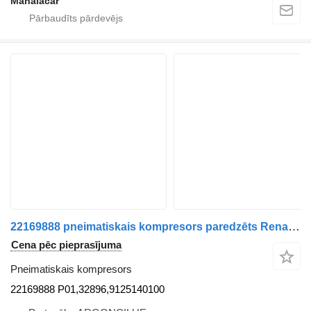
Manaiacar
22169888 pneimatiskais kompresors paredzēts Renault Premium 2 | 05 kravas automašīnas
Cena pēc pieprasījuma
Pneimatiskais kompresors
22169888 P01,32896,9125140100