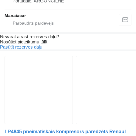
Portugāle, ARGONCILHE
Manaiacar
Nevarat atrast rezerves daļu?
Nosūtiet pieteikumu tūlīt!
Pasūtīt rezerves daļu
LP4845 pneimatiskais kompresors paredzēts Renault Premium | 96 kravas automašīnas