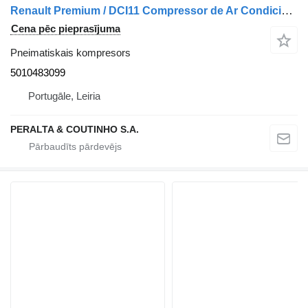
Renault Premium / DCI11 Compressor de Ar Condicionado SD7H15 5010483099 pneimatiskais kompresors paredzēts Renault Premium kravas automašīnas
Cena pēc pieprasījuma
Pneimatiskais kompresors
5010483099
Portugāle, Leiria
PERALTA & COUTINHO S.A.