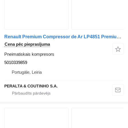
Renault Premium Compressor de Ar LP4851 Premium;Kerax 5010339859 pneimatiskais kompresors paredzēts Renault kravas automašīnas
Cena pēc pieprasījuma
Pneimatiskais kompresors
5010339859
Portugāle, Leiria
PERALTA & COUTINHO S.A.