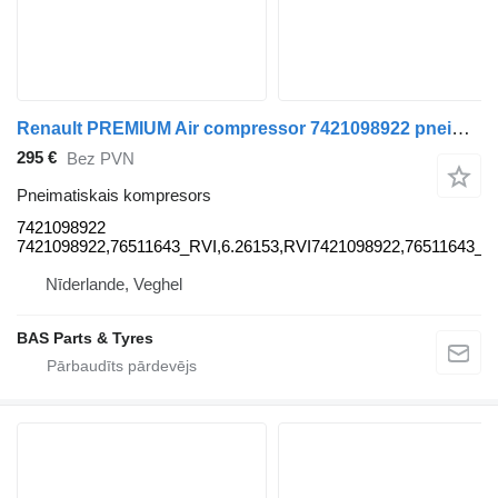
Renault PREMIUM Air compressor 7421098922 pneimatiskais kompresors paredzēts Renault PREMIUM kravas automašīnas
295 €
Bez PVN
Pneimatiskais kompresors
7421098922
7421098922,76511643_RVI,6.26153,RVI7421098922,76511643_
Nīderlande, Veghel
BAS Parts & Tyres