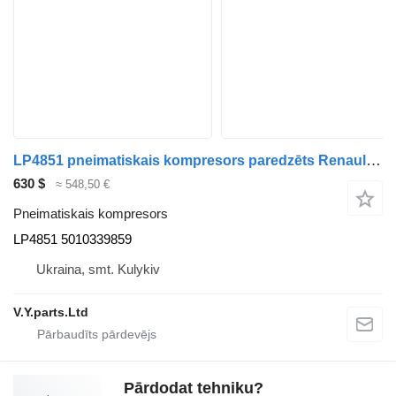
LP4851 pneimatiskais kompresors paredzēts Renault Kerax, Magnum, Premium !!!! Can be shipped in Europe!!!!! kravas automašīnas
630 $
≈ 548,50 €
Pneimatiskais kompresors
LP4851 5010339859
Ukraina, smt. Kulykiv
V.Y.parts.Ltd
Pārdodat tehniku?