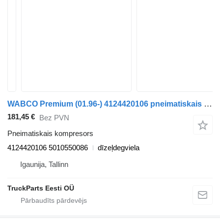
WABCO Premium (01.96-) 4124420106 pneimatiskais kompresors paredzēts Renault Premium, Premium 2 (1996-2014) vilcēja
181,45 €
Bez PVN
Pneimatiskais kompresors
4124420106 5010550086
dīzeļdegviela
Igaunija, Tallinn
TruckParts Eesti OÜ