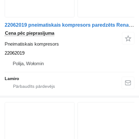
22062019 pneimatiskais kompresors paredzēts Renault MAGNUM / PREMIUM / KERAX DXi vilcēja
Cena pēc pieprasījuma
Pneimatiskais kompresors
22062019
Polija, Wołomin
Lamiro