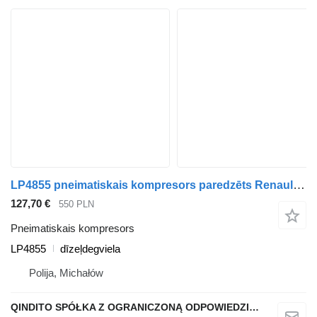
LP4855 pneimatiskais kompresors paredzēts Renault PREMIUM DCI vilcēja
127,70 €
550 PLN
Pneimatiskais kompresors
LP4855
dīzeļdegviela
Polija, Michałów
QINDITO SPÓŁKA Z OGRANICZONĄ ODPOWIEDZIALNOŚCIĄ