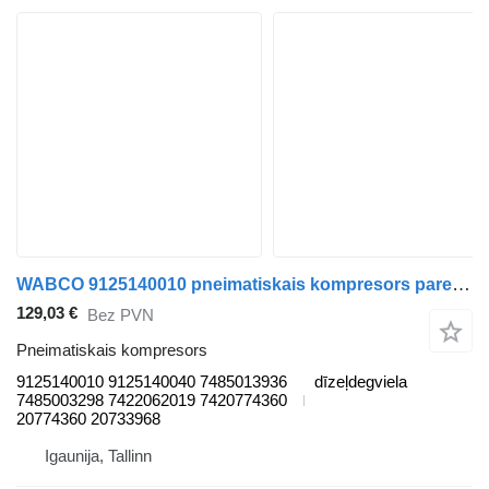
WABCO 9125140010 pneimatiskais kompresors paredzēts Renault Premium, Premium 2 (1996-2014) vilcēja
129,03 €
Bez PVN
Pneimatiskais kompresors
9125140010 9125140040 7485013936
dīzeļdegviela
7485003298 7422062019 7420774360
20774360 20733968
Igaunija, Tallinn