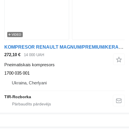
VIDEO
KOMPRESOR RENAULT MAGNUM/PREMIUM/KERAX DXI, VOLVO DXI 1700 035 001 pneimatiskais kompresors paredzēts Renault MAGNUM/PREMIUM vilcēja
272,10 €
14 000 UAH
Pneimatiskais kompresors
1700 035 001
Ukraina, Cherlyani
TIR-Rozborka