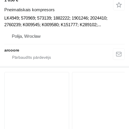
Pneimatiskais kompresors
LK4949; 570969; 573139; 1882222; 1901246; 2024410;
2760239; K009545; K009580; K151777; K289102;...
Polija, Wrocław
arcoore