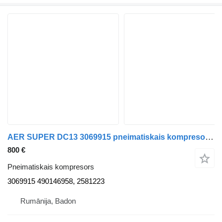
AER SUPER DC13 3069915 pneimatiskais kompresors paredzēts Scania NGS vilcēja
800 €
Pneimatiskais kompresors
3069915 490146958, 2581223
Rumānija, Badon