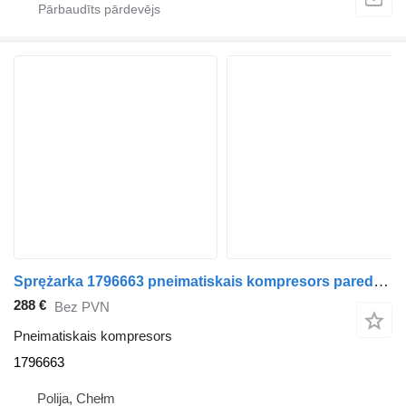
Sprężarka 1796663 pneimatiskais kompresors paredzēts Scania P R G T vilcēja
288 €
Bez PVN
Pneimatiskais kompresors
1796663
Polija, Chełm