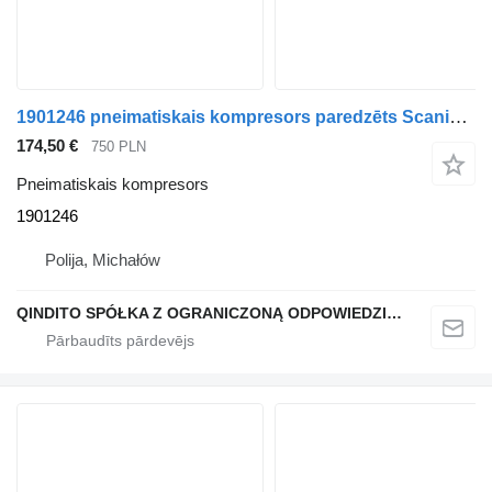
1901246 pneimatiskais kompresors paredzēts Scania R P vilcēja
174,50 €
750 PLN
Pneimatiskais kompresors
1901246
Polija, Michałów
QINDITO SPÓŁKA Z OGRANICZONĄ ODPOWIEDZIALNOŚCIĄ