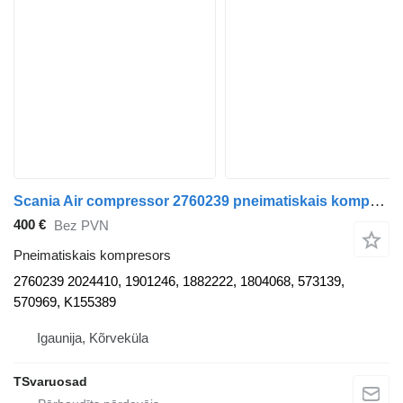
Scania Air compressor 2760239 pneimatiskais kompresors paredzēts Scania R410 vilcēja
400 €
Bez PVN
Pneimatiskais kompresors
2760239 2024410, 1901246, 1882222, 1804068, 573139,
570969, K155389
Igaunija, Kõrveküla
TSvaruosad