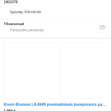
1801078
Igaunija, Kõrveküla
TSvaruosad
Knorr-Bremse LK4949 pneimatiskais kompresors paredzēts Scania P; G; R; T; XPI vilcēja
1 050 €