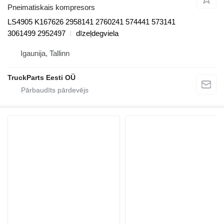
Pneimatiskais kompresors
LS4905 K167626 2958141 2760241 574441 573141
3061499 2952497
dīzeļdegviela
Igaunija, Tallinn
TruckParts Eesti OÜ