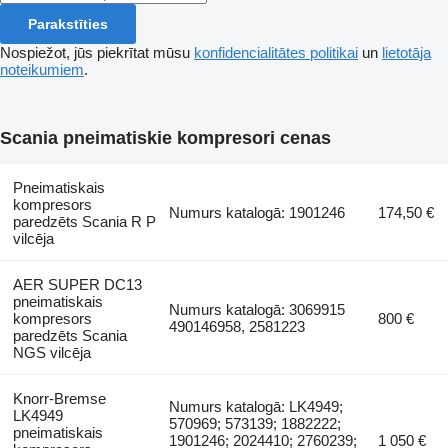
Parakstīties
Nospiežot, jūs piekrītat mūsu
konfidencialitātes politikai
un
lietotāja
noteikumiem
.
Scania pneimatiskie kompresori cenas
Pneimatiskais
kompresors
Numurs katalogā: 1901246
174,50 €
paredzēts Scania R P
vilcēja
AER SUPER DC13
pneimatiskais
Numurs katalogā: 3069915
kompresors
800 €
490146958, 2581223
paredzēts Scania
NGS vilcēja
Knorr-Bremse
Numurs katalogā: LK4949;
LK4949
570969; 573139; 1882222;
pneimatiskais
1901246; 2024410; 2760239;
1 050 €