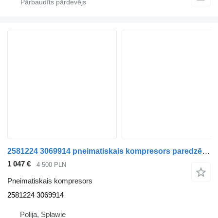
2581224 3069914 pneimatiskais kompresors paredzēts Scania SUPER 420 460 500 vilcēja
1 047 €
4 500 PLN
Pneimatiskais kompresors
2581224 3069914
Polija, Spławie