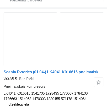
Scania R-series (01.04-) LK4941 K016615 pneimatiskais kompresors paredzēts Scania P,G,R,T-series (2004-2017) vilcēja
322,58 €
Bez PVN
Pneimatiskais kompresors
LK4941 K016615 1541705 1728435 1770607 1784109
1796663 1514063 1470303 1380455 571178 1514064...
dīzeļdegviela