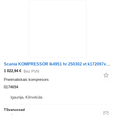
Scania KOMPRESSOR lk4951 hr 250302 vt k172097x00 0174694 pneimatiskais kompresors paredzēts vilcēja
1 022,94 €
Bez PVN
Pneimatiskais kompresors
0174694
Igaunija, Kõrveküla
TSvaruosad