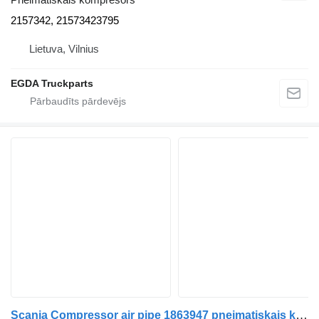
2157342, 21573423795
Lietuva, Vilnius
EGDA Truckparts
Scania Compressor air pipe 1863947 pneimatiskais kompresors paredzēts Scania R440 vilcēja