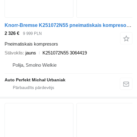
Knorr-Bremse K251072N55 pneimatiskais kompresors paredzēts Scania NTG vilcēja
2 326 €
9 999 PLN
Pneimatiskais kompresors
Stāvoklis
jauns
K251072N55 3064419
Polija, Smolno Wielkie
Auto Perfekt Michał Urbaniak