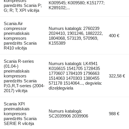
kompresors
K009545; K009580; K151777;
paredzēts Scania P;
K289102;...
G; R; T; XPI vilcēja
Scania Air
compressor
Numurs katalogā: 2760239
pneimatiskais
2024410, 1901246, 1882222,
400 €
kompresors
1804068, 573139, 570969,
paredzēts Scania
K155389
R410 vilcēja
Scania R-series
Numurs katalogā: LK4941
(01.04-)
K016615 1541705 1728435
pneimatiskais
1770607 1784109 1796663
kompresors
322,58 €
1514063 1470303 1380455
paredzēts Scania
571178 1514064..., degviela:
P,G,R,T-series (2004-
dīzeļdegviela
2017) vilcēja
Scania XPI
pneimatiskais
Numurs katalogā:
kompresors
988 €
SC2039906 2039906
paredzēts Scania
SERIE R vilcēja