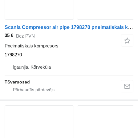
Scania Compressor air pipe 1798270 pneimatiskais kompresors paredzēts Scania vilcēja
35 €
Bez PVN
Pneimatiskais kompresors
1798270
Igaunija, Kõrveküla
TSvaruosad