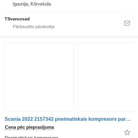
Igaunija, Kõrveküla
TSvaruosad
Scania 2022 2157342 pneimatiskais kompresors paredzēts Scania vilcēja
Cena pēc pieprasījuma
Pneimatiskais kompresors