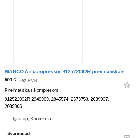
WABCO Air compressor 912522002R pneimatiskais kompresors paredzēts Scania vilcēja
500 €
Bez PVN
Pneimatiskais kompresors
912522002R 2948989, 2845574, 2573753, 2039907,
2039906
Igaunija, Kõrveküla
TSvaruosad