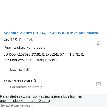
Scania S-Series (01.16-) LS4905 K167626 pneimatiskais kompresors paredzēts Scania L,P,G,R,S-series (2016-) vilcēja
620,97 €
Bez PVN
Pneimatiskais kompresors
LS4905 K167626 2958141 2760241 574441 573141
3061499 2952497
dīzeļdegviela
Igaunija, Tallinn
TruckParts Eesti OÜ
Parakstieties uz šis rubrikas jaunajiem sludinājumiem
pneimatiskie kompresori
Scania