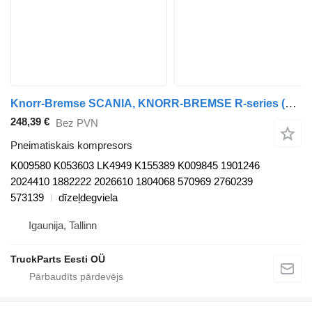
Knorr-Bremse SCANIA, KNORR-BREMSE R-series (01.04-) K009580 pneimatiskais kompresors paredzēts Scania P,G,R,T-series (2004-2017) vilcēja
248,39 €
Bez PVN
Pneimatiskais kompresors
K009580 K053603 LK4949 K155389 K009845 1901246
2024410 1882222 2026610 1804068 570969 2760239
573139
dīzeļdegviela
Igaunija, Tallinn
TruckParts Eesti OÜ