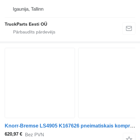
Igaunija, Tallinn
TruckParts Eesti OÜ
Knorr-Bremse LS4905 K167626 pneimatiskais kompresors paredzēts Scania L,P,G,R,S-series (2016-) vilcēja
620,97 €
Bez PVN