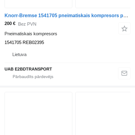
Knorr-Bremse 1541705 pneimatiskais kompresors paredzēts Scania P380 vilcēja
200 €
Bez PVN
Pneimatiskais kompresors
1541705 REB02395
Lietuva
UAB E2BDTRANSPORT