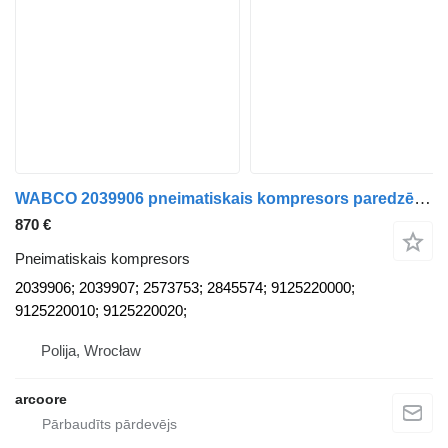
WABCO 2039906 pneimatiskais kompresors paredzēts Scania R euro 6 vilcēja
870 €
Pneimatiskais kompresors
2039906; 2039907; 2573753; 2845574; 9125220000;
9125220010; 9125220020;
Polija, Wrocław
arcoore