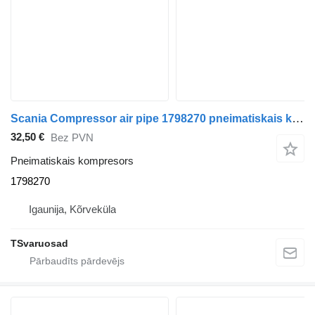
Scania Compressor air pipe 1798270 pneimatiskais kompresors paredzēts Scania G400 vilcēja
32,50 €
Bez PVN
Pneimatiskais kompresors
1798270
Igaunija, Kõrveküla
TSvaruosad