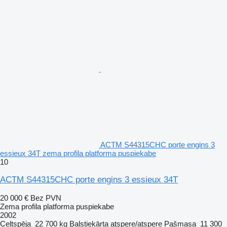
ACTM S44315CHC porte engins 3
essieux 34T zema profila platforma puspiekabe
10
ACTM S44315CHC porte engins 3 essieux 34T
20 000 €
Bez PVN
Zema profila platforma puspiekabe
2002
Celtspēja
22 700 kg
Balstiekārta
atspere/atspere
Pašmasa
11 300