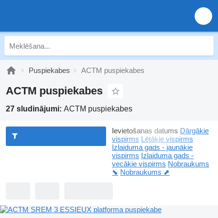
Puspiekabes
ACTM puspiekabes
ACTM puspiekabes
27 sludinājumi:
ACTM puspiekabes
Ievietošanas datums
Dārgākie
vispirms
Lētākie vispirms
Izlaiduma gads - jaunākie
vispirms
Izlaiduma gads -
vecākie vispirms
Nobraukums
⬊
Nobraukums ⬈