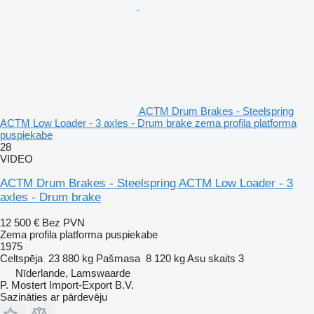
ACTM Drum Brakes - Steelspring
ACTM Low Loader - 3 axles - Drum brake zema profila platforma
puspiekabe
28
VIDEO
ACTM Drum Brakes - Steelspring ACTM Low Loader - 3
axles - Drum brake
12 500 €
Bez PVN
Zema profila platforma puspiekabe
1975
Celtspēja
23 880 kg
Pašmasa
8 120 kg
Asu skaits
3
Nīderlande, Lamswaarde
P. Mostert Import-Export B.V.
Sazināties ar pārdevēju