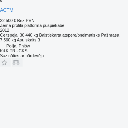
8
ACTM
22 500 €
Bez PVN
Zema profila platforma puspiekabe
2012
Celtspēja
30 440 kg
Balstiekārta
atspere/pneimatisks
Pašmasa
7 560 kg
Asu skaits
3
Polija, Pniów
K&K TRUCKS
Sazināties ar pārdevēju