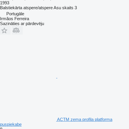
1993
Balstiekārta
atspere/atspere
Asu skaits
3
Portugāle
Irmãos Ferreira
Sazināties ar pārdevēju
ACTM zema profila platforma
puspiekabe