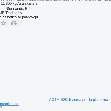
11 800 kg
Asu skaits
3
Nīderlande, Ede
JB Trading bv
Sazināties ar pārdevēju
ACTM S2015 zema profila platforma
puspiekabe
7