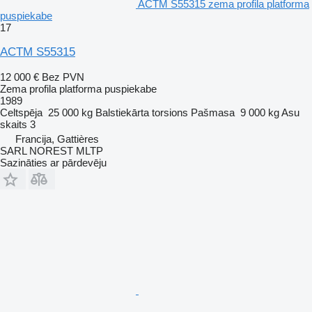
ACTM S55315 zema profila platforma
puspiekabe
17
ACTM S55315
12 000 €
Bez PVN
Zema profila platforma puspiekabe
1989
Celtspēja
25 000 kg
Balstiekārta
torsions
Pašmasa
9 000 kg
Asu
skaits
3
Francija, Gattières
SARL NOREST MLTP
Sazināties ar pārdevēju