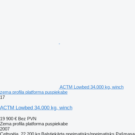
ACTM Lowbed 34.000 kg, winch
zema profila platforma puspiekabe
17
ACTM Lowbed 34.000 kg, winch
19 900 €
Bez PVN
Zema profila platforma puspiekabe
2007
Celtspēja
22 200 kg
Balstiekārta
pneimatisks/pneimatisks
Pašmasa