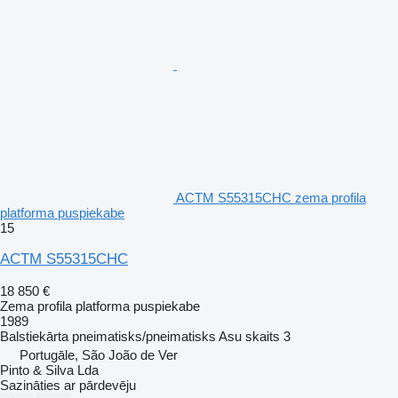
ACTM S55315CHC zema profila
platforma puspiekabe
15
ACTM S55315CHC
18 850 €
Zema profila platforma puspiekabe
1989
Balstiekārta
pneimatisks/pneimatisks
Asu skaits
3
Portugāle, São João de Ver
Pinto & Silva Lda
Sazināties ar pārdevēju