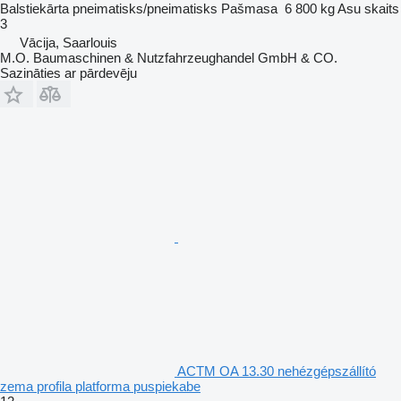
Balstiekārta
pneimatisks/pneimatisks
Pašmasa
6 800 kg
Asu skaits
3
Vācija, Saarlouis
M.O. Baumaschinen & Nutzfahrzeughandel GmbH & CO.
Sazināties ar pārdevēju
ACTM OA 13.30 nehézgépszállító
zema profila platforma puspiekabe