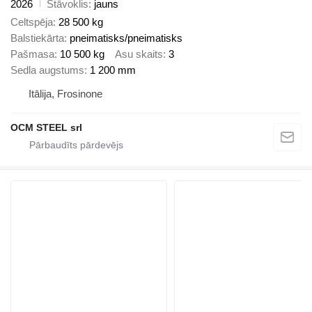
2026
Stāvoklis
jauns
Celtspēja
28 500 kg
Balstiekārta
pneimatisks/pneimatisks
Pašmasa
10 500 kg
Asu skaits
3
Sedla augstums
1 200 mm
Itālija, Frosinone
OCM STEEL srl