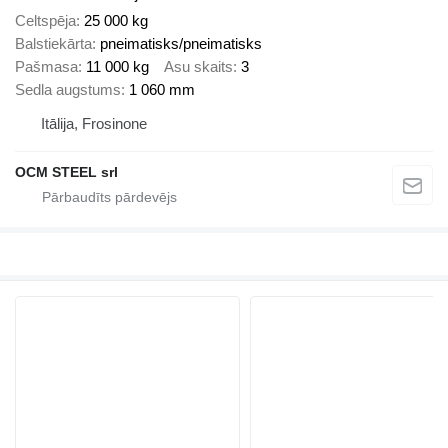
Celtspēja
25 000 kg
Balstiekārta
pneimatisks/pneimatisks
Pašmasa
11 000 kg
Asu skaits
3
Sedla augstums
1 060 mm
Itālija, Frosinone
OCM STEEL srl