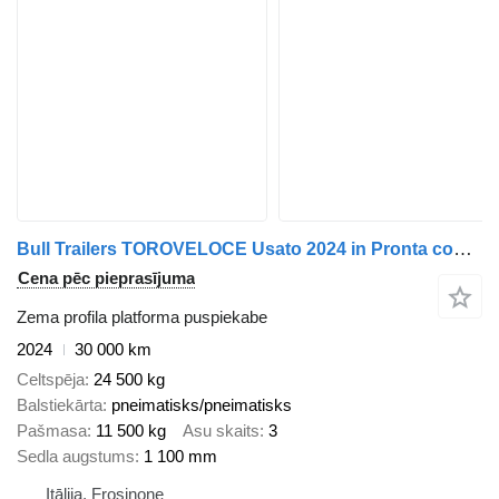
Bull Trailers TOROVELOCE Usato 2024 in Pronta consegna a FR
Cena pēc pieprasījuma
Zema profila platforma puspiekabe
2024
30 000 km
Celtspēja
24 500 kg
Balstiekārta
pneimatisks/pneimatisks
Pašmasa
11 500 kg
Asu skaits
3
Sedla augstums
1 100 mm
Itālija, Frosinone