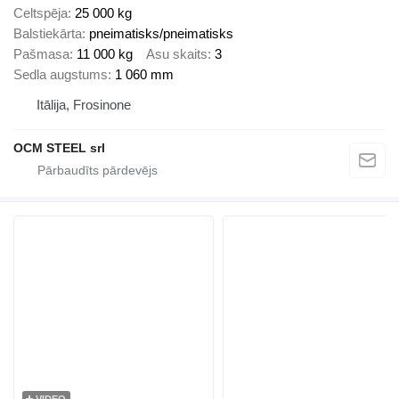
Celtspēja
25 000 kg
Balstiekārta
pneimatisks/pneimatisks
Pašmasa
11 000 kg
Asu skaits
3
Sedla augstums
1 060 mm
Itālija, Frosinone
OCM STEEL srl