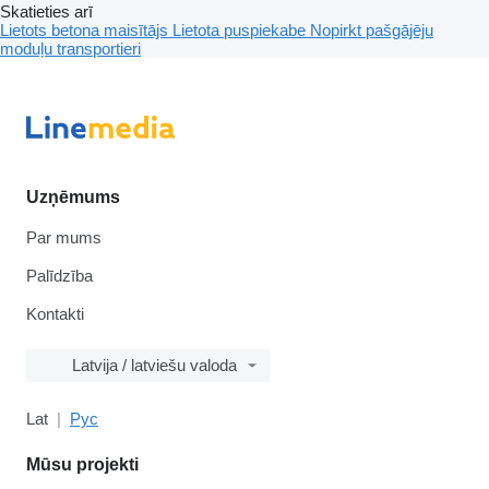
Skatieties arī
Lietots betona maisītājs
Lietota puspiekabe
Nopirkt pašgājēju
moduļu transportieri
Uzņēmums
Par mums
Palīdzība
Kontakti
Latvija / latviešu valoda
Lat
Рус
Mūsu projekti