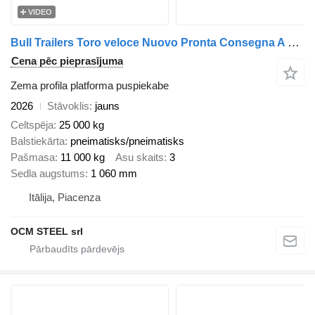
VIDEO
Bull Trailers Toro veloce Nuovo Pronta Consegna A PIACENZA
Cena pēc pieprasījuma
Zema profila platforma puspiekabe
2026
Stāvoklis
jauns
Celtspēja
25 000 kg
Balstiekārta
pneimatisks/pneimatisks
Pašmasa
11 000 kg
Asu skaits
3
Sedla augstums
1 060 mm
Itālija, Piacenza
OCM STEEL srl