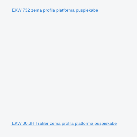
EKW 732 zema profila platforma puspiekabe
EKW 30.3H Traliler zema profila platforma puspiekabe