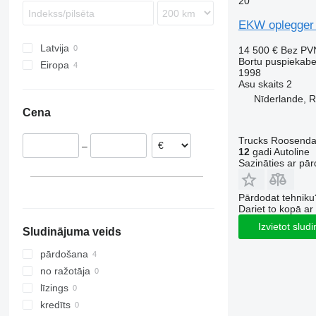
20
EKW oplegger
Latvija
14 500 €
Bez PV
Bortu puspiekab
Eiropa
1998
Horvātija
Asu skaits
2
Nīderlande, 
Nīderlande
Cena
Rumānija
Beļģija
Trucks Roosendaa
–
12
gadi Autoline
Sazināties ar pār
Pārdodat tehniku
Dariet to kopā a
Izvietot slud
Sludinājuma veids
pārdošana
no ražotāja
līzings
kredīts