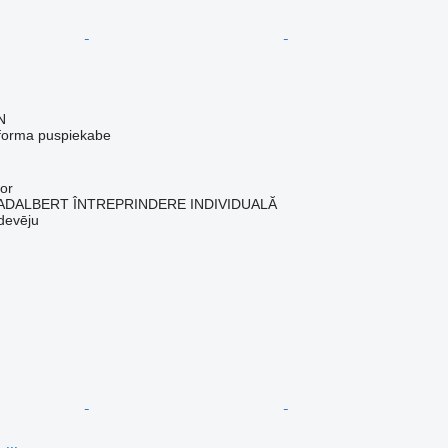
N
tforma puspiekabe
or
ADALBERT ÎNTREPRINDERE INDIVIDUALĂ
devēju