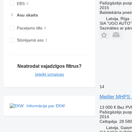
Pašizgāzējs pus
EBS
2015
Balstiekārta
pnei
Asu skaits
Latvija, Rīga
SIA "UGO AUTO"
Sazināties ar pār
Paceļams tilts
Stūrējamā ass
Neatrodat vajadzīgos filtrus?
Ieteikt izmaiņas
14
Meiller MHPS 
Informācija par EKW
13 000 €
Bez PV
Pašizgāzējs pus
2014
Celtspēja
28 580
Latvija, Gais