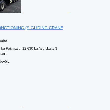
NCTIONING (!) GLIDING CRANE
ekabe
 kg
Pašmasa
12 630 kg
Asu skaits
3
ssart
devēju