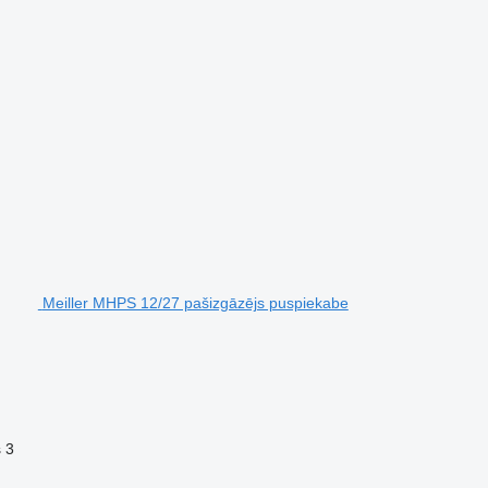
Meiller MHPS 12/27 pašizgāzējs puspiekabe
s
3