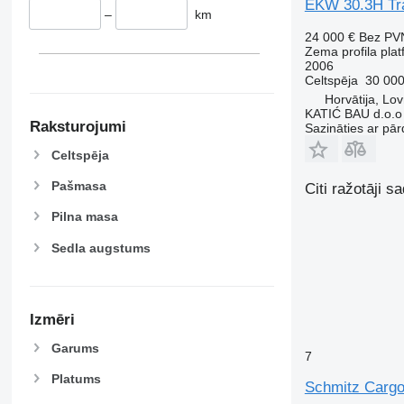
EKW 30.3H Tra
–
km
24 000 €
Bez PV
Zema profila pla
2006
Celtspēja
30 000
Horvātija, Lov
KATIĆ BAU d.o.o
Raksturojumi
Sazināties ar pār
Celtspēja
Pašmasa
Citi ražotāji 
Pilna masa
Sedla augstums
Izmēri
Garums
7
Platums
Schmitz Cargo