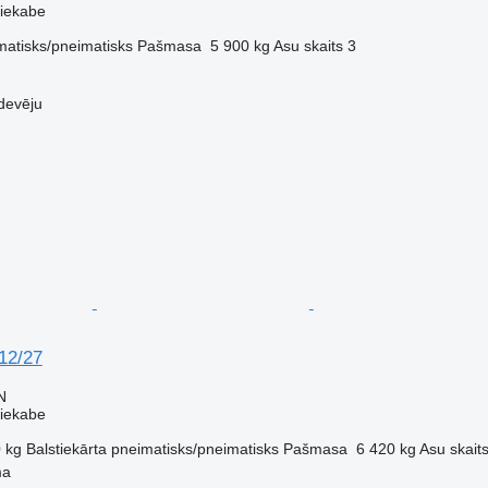
piekabe
matisks/pneimatisks
Pašmasa
5 900 kg
Asu skaits
3
devēju
12/27
N
piekabe
 kg
Balstiekārta
pneimatisks/pneimatisks
Pašmasa
6 420 kg
Asu skait
ma