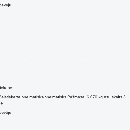
devēju
piekabe
Balstiekārta
pneimatisks/pneimatisks
Pašmasa
6 670 kg
Asu skaits
3
pe
devēju