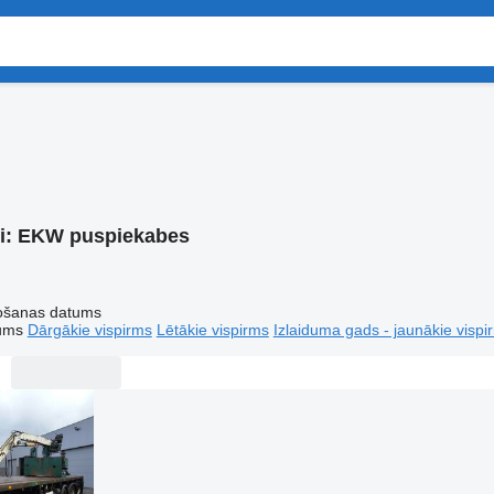
i:
EKW puspiekabes
tošanas datums
tums
Dārgākie vispirms
Lētākie vispirms
Izlaiduma gads - jaunākie vispi