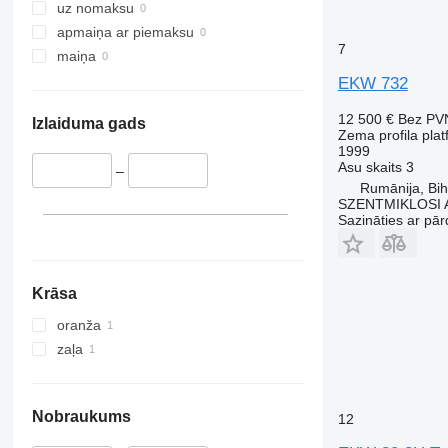
uz nomaksu
apmaiņa ar piemaksu
7
maiņa
EKW 732
12 500 €
Bez PV
Izlaiduma gads
Zema profila pla
1999
Asu skaits
3
–
Rumānija, Bih
SZENTMIKLOSI 
Sazināties ar pār
Krāsa
oranža
zaļa
Nobraukums
12