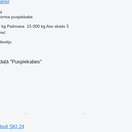
liler
N
tforma puspiekabe
 kg
Pašmasa
15 000 kg
Asu skaits
3
reć
devēju
sadaļā "Puspiekabes"
bull SKI 24