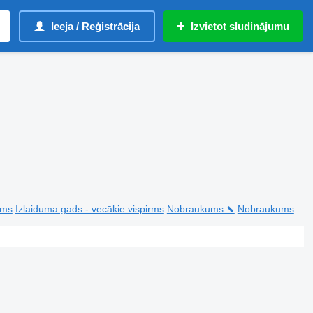
Ieeja / Reģistrācija
Izvietot sludinājumu
rms
Izlaiduma gads - vecākie vispirms
Nobraukums ⬊
Nobraukums