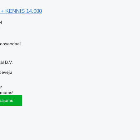
 + KENNIS 14.000
N
e
Roosendaal
l B.V.
devēju
?
r mums!
inājumu