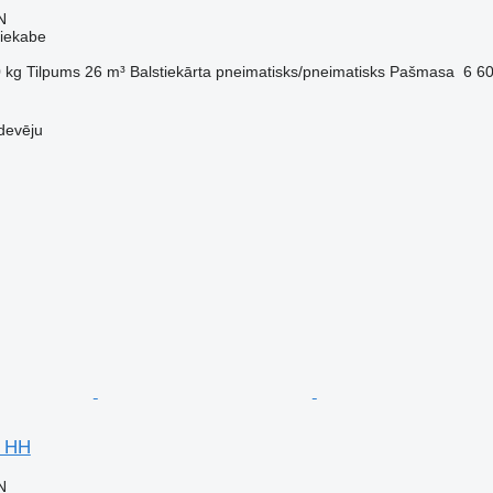
N
piekabe
 kg
Tilpums
26 m³
Balstiekārta
pneimatisks/pneimatisks
Pašmasa
6 6
devēju
S HH
N