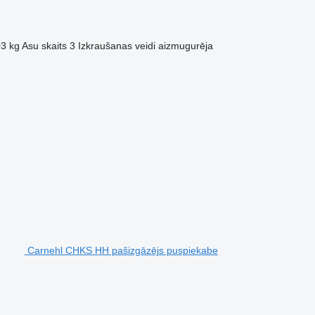
03 kg
Asu skaits
3
Izkraušanas veidi
aizmugurēja
Carnehl CHKS HH pašizgāzējs puspiekabe