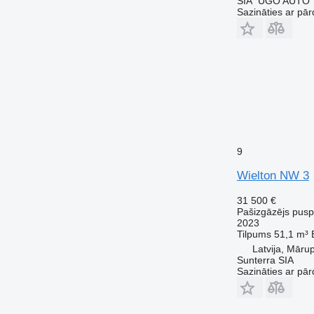
SIA "UGO AUTO"
Sazināties ar pār
9
Wielton NW 3
31 500 €
Pašizgāzējs pus
2023
Tilpums
51,1 m³
Latvija, Māru
Sunterra SIA
Sazināties ar pār