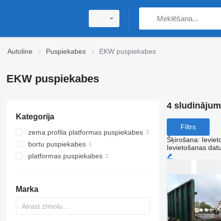
Autoline
Puspiekabes
EKW puspiekabes
EKW puspiekabes
4 sludinājum
Kategorija
Filtrs
zema profila platformas puspiekabes
Šķirošana
:
Ievie
bortu puspiekabes
Ievietošanas da
⬈
platformas puspiekabes
Marka