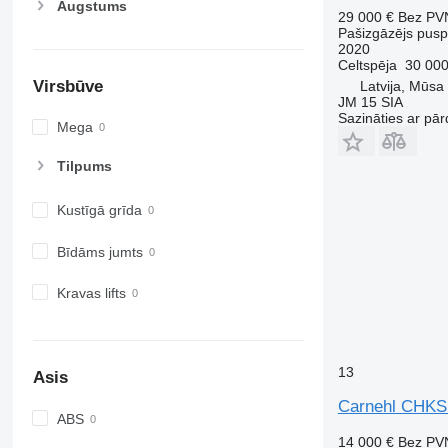
Augstums
29 000 €
Bez PV
Pašizgāzējs pus
2020
Celtspēja
30 000
Virsbūve
Latvija, Mūsa
JM 15 SIA
Sazināties ar pār
Mega
Tilpums
Kustīgā grīda
Bīdāms jumts
Kravas lifts
13
Asis
Carnehl CHK
ABS
14 000 €
Bez PV