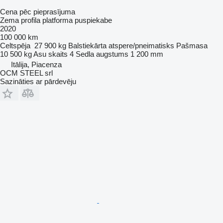
Cena pēc pieprasījuma
Zema profila platforma puspiekabe
2020
100 000 km
Celtspēja
27 900 kg
Balstiekārta
atspere/pneimatisks
Pašmasa
10 500 kg
Asu skaits
4
Sedla augstums
1 200 mm
Itālija, Piacenza
OCM STEEL srl
Sazināties ar pārdevēju