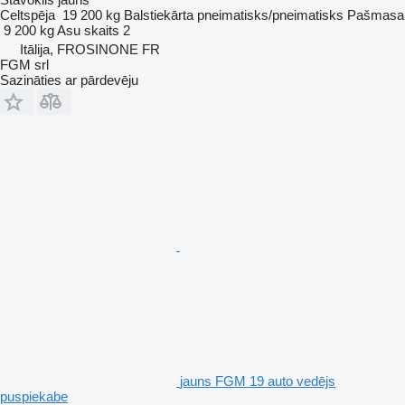
Celtspēja
19 200 kg
Balstiekārta
pneimatisks/pneimatisks
Pašmasa
9 200 kg
Asu skaits
2
Itālija, FROSINONE FR
FGM srl
Sazināties ar pārdevēju
jauns FGM 19 auto vedējs
puspiekabe