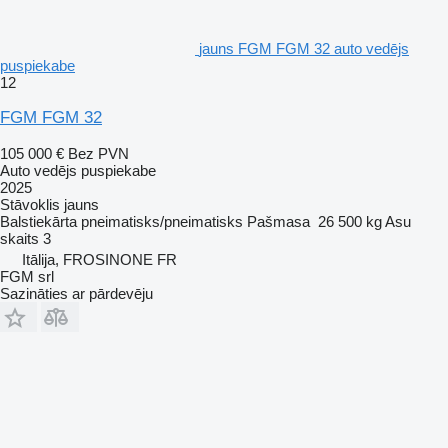
jauns FGM FGM 32 auto vedējs
puspiekabe
12
FGM FGM 32
105 000 €
Bez PVN
Auto vedējs puspiekabe
2025
Stāvoklis
jauns
Balstiekārta
pneimatisks/pneimatisks
Pašmasa
26 500 kg
Asu
skaits
3
Itālija, FROSINONE FR
FGM srl
Sazināties ar pārdevēju