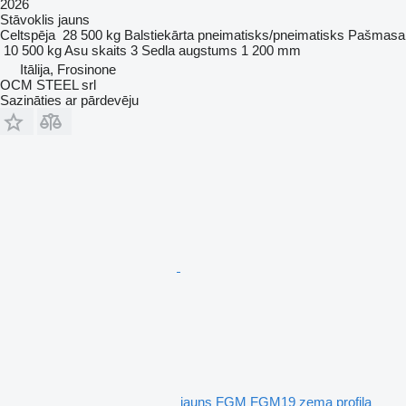
2026
Stāvoklis
jauns
Celtspēja
28 500 kg
Balstiekārta
pneimatisks/pneimatisks
Pašmasa
10 500 kg
Asu skaits
3
Sedla augstums
1 200 mm
Itālija, Frosinone
OCM STEEL srl
Sazināties ar pārdevēju
jauns FGM FGM19 zema profila