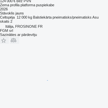
124 000 €
Bez PVN
Zema profila platforma puspiekabe
2026
Stāvoklis
jauns
Celtspēja
12 000 kg
Balstiekārta
pneimatisks/pneimatisks
Asu
skaits
2
Itālija, FROSINONE FR
FGM srl
Sazināties ar pārdevēju