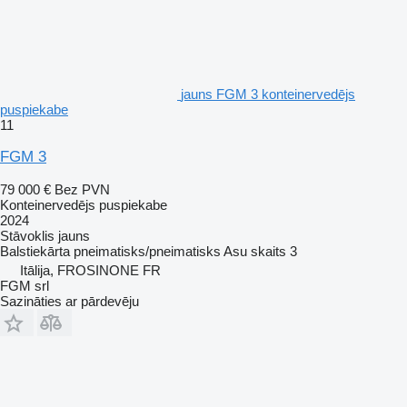
jauns FGM 3 konteinervedējs
puspiekabe
11
FGM 3
79 000 €
Bez PVN
Konteinervedējs puspiekabe
2024
Stāvoklis
jauns
Balstiekārta
pneimatisks/pneimatisks
Asu skaits
3
Itālija, FROSINONE FR
FGM srl
Sazināties ar pārdevēju