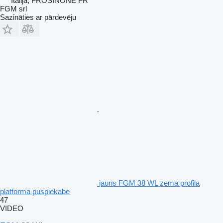
Itālija, FROSINONE FR
FGM srl
Sazināties ar pārdevēju
jauns FGM 38 WL zema profila
platforma puspiekabe
47
VIDEO