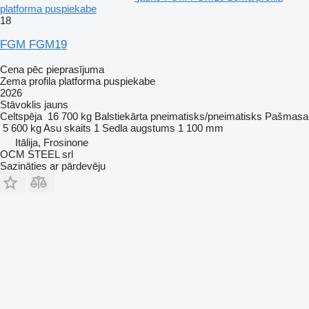
platforma puspiekabe
18
FGM FGM19
Cena pēc pieprasījuma
Zema profila platforma puspiekabe
2026
Stāvoklis
jauns
Celtspēja
16 700 kg
Balstiekārta
pneimatisks/pneimatisks
Pašmasa
5 600 kg
Asu skaits
1
Sedla augstums
1 100 mm
Itālija, Frosinone
OCM STEEL srl
Sazināties ar pārdevēju