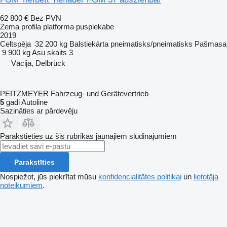
62 800 €
Bez PVN
Zema profila platforma puspiekabe
2019
Celtspēja
32 200 kg
Balstiekārta
pneimatisks/pneimatisks
Pašmasa
9 900 kg
Asu skaits
3
Vācija, Delbrück
PEITZMEYER Fahrzeug- und Gerätevertrieb
5
gadi Autoline
Sazināties ar pārdevēju
Parakstieties uz šis rubrikas jaunajiem sludinājumiem
Parakstīties
Nospiežot, jūs piekrītat mūsu
konfidencialitātes politikai
un
lietotāja
noteikumiem
.