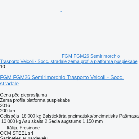
FGM FGM26 Semirimorchio
Trasporto Veicoli - Socc. stradale zema profila platforma puspiekabe
10
FGM FGM26 Semirimorchio Trasporto Veicoli - Socc.
stradale
Cena pēc pieprasījuma
Zema profila platforma puspiekabe
2016
200 km
Celtspēja
18 000 kg
Balstiekārta
pneimatisks/pneimatisks
Pašmasa
10 000 kg
Asu skaits
2
Sedla augstums
1 150 mm
Itālija, Frosinone
OCM STEEL srl
Sazināties ar pārdevēju