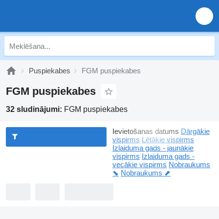
Puspiekabes
FGM puspiekabes
FGM puspiekabes
32 sludinājumi:
FGM puspiekabes
Ievietošanas datums
Dārgākie
vispirms
Lētākie vispirms
Izlaiduma gads - jaunākie
vispirms
Izlaiduma gads -
vecākie vispirms
Nobraukums
⬊
Nobraukums ⬈