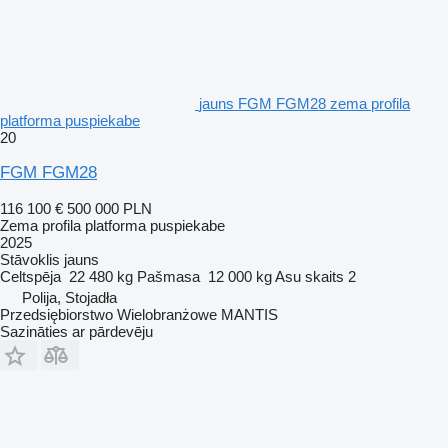
jauns FGM FGM28 zema profila
platforma puspiekabe
20
FGM FGM28
116 100 €
500 000 PLN
Zema profila platforma puspiekabe
2025
Stāvoklis
jauns
Celtspēja
22 480 kg
Pašmasa
12 000 kg
Asu skaits
2
Polija, Stojadła
Przedsiębiorstwo Wielobranżowe MANTIS
Sazināties ar pārdevēju