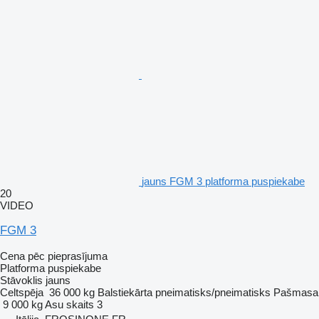
jauns FGM 3 platforma puspiekabe
20
VIDEO
FGM 3
Cena pēc pieprasījuma
Platforma puspiekabe
Stāvoklis
jauns
Celtspēja
36 000 kg
Balstiekārta
pneimatisks/pneimatisks
Pašmasa
9 000 kg
Asu skaits
3