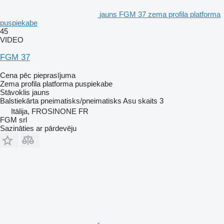
jauns FGM 37 zema profila platforma
puspiekabe
45
VIDEO
FGM 37
Cena pēc pieprasījuma
Zema profila platforma puspiekabe
Stāvoklis
jauns
Balstiekārta
pneimatisks/pneimatisks
Asu skaits
3
Itālija, FROSINONE FR
FGM srl
Sazināties ar pārdevēju