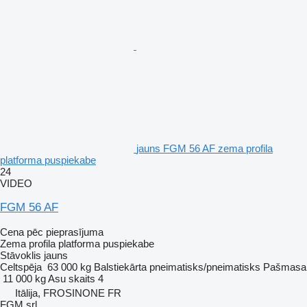
jauns FGM 56 AF zema profila
platforma puspiekabe
24
VIDEO
FGM 56 AF
Cena pēc pieprasījuma
Zema profila platforma puspiekabe
Stāvoklis
jauns
Celtspēja
63 000 kg
Balstiekārta
pneimatisks/pneimatisks
Pašmasa
11 000 kg
Asu skaits
4
Itālija, FROSINONE FR
FGM srl