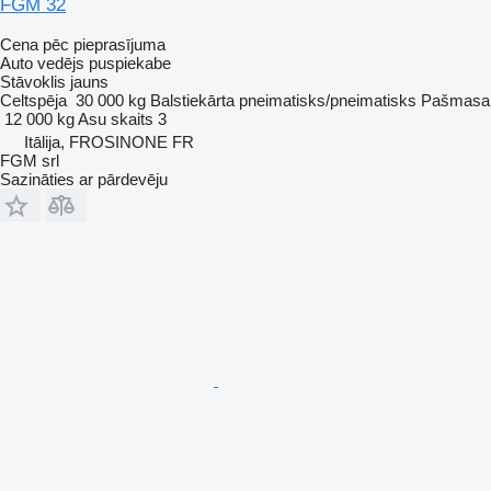
FGM 32
Cena pēc pieprasījuma
Auto vedējs puspiekabe
Stāvoklis
jauns
Celtspēja
30 000 kg
Balstiekārta
pneimatisks/pneimatisks
Pašmasa
12 000 kg
Asu skaits
3
Itālija, FROSINONE FR
FGM srl
Sazināties ar pārdevēju