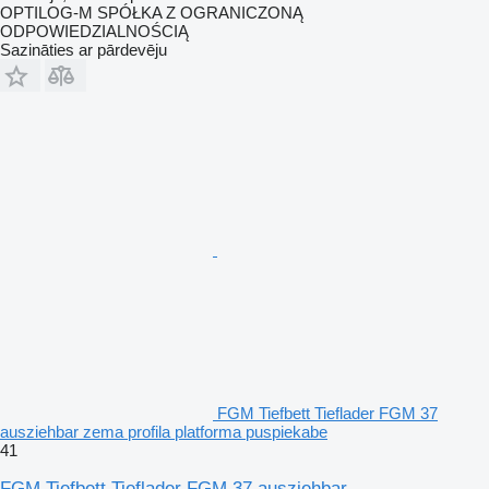
OPTILOG-M SPÓŁKA Z OGRANICZONĄ
ODPOWIEDZIALNOŚCIĄ
Sazināties ar pārdevēju
FGM Tiefbett Tieflader FGM 37
ausziehbar zema profila platforma puspiekabe
41
FGM Tiefbett Tieflader FGM 37 ausziehbar