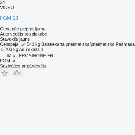
34
VIDEO
FGM 19
Cena pēc pieprasījuma
Auto vedējs puspiekabe
Stāvoklis
jauns
Celtspēja
14 540 kg
Balstiekārta
pneimatisks/pneimatisks
Pašmasa
5 700 kg
Asu skaits
1
Itālija, FROSINONE FR
FGM srl
Sazināties ar pārdevēju