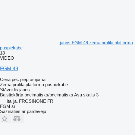
jauns FGM 49 zema profila platforma
puspiekabe
18
VIDEO
FGM 49
Cena pēc pieprasījuma
Zema profila platforma puspiekabe
Stāvoklis
jauns
Balstiekārta
pneimatisks/pneimatisks
Asu skaits
3
Itālija, FROSINONE FR
FGM srl
Sazināties ar pārdevēju