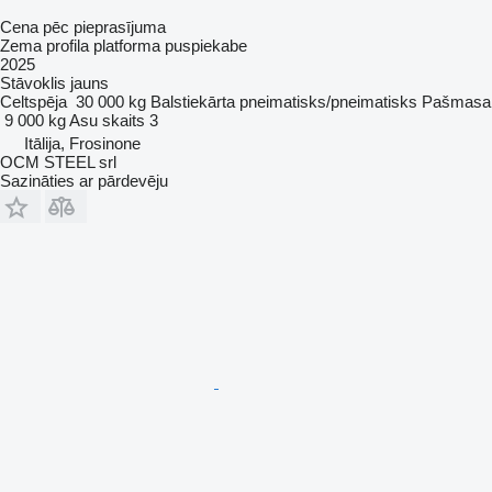
Cena pēc pieprasījuma
Zema profila platforma puspiekabe
2025
Stāvoklis
jauns
Celtspēja
30 000 kg
Balstiekārta
pneimatisks/pneimatisks
Pašmasa
9 000 kg
Asu skaits
3
Itālija, Frosinone
OCM STEEL srl
Sazināties ar pārdevēju