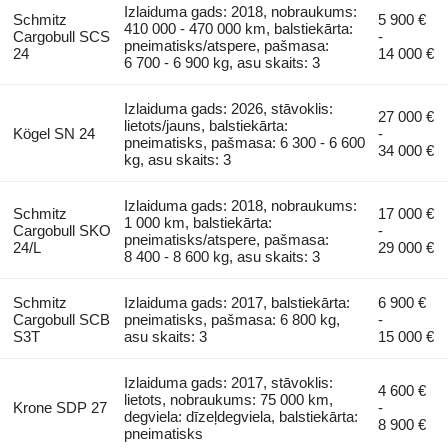
Izlaiduma gads: 2018, nobraukums:
Schmitz
5 900 €
410 000 - 470 000 km, balstiekārta:
Cargobull SCS
-
pneimatisks/atspere, pašmasa:
24
14 000 €
6 700 - 6 900 kg, asu skaits: 3
Izlaiduma gads: 2026, stāvoklis:
27 000 €
lietots/jauns, balstiekārta:
Kögel SN 24
-
pneimatisks, pašmasa: 6 300 - 6 600
34 000 €
kg, asu skaits: 3
Izlaiduma gads: 2018, nobraukums:
Schmitz
17 000 €
1 000 km, balstiekārta:
Cargobull SKO
-
pneimatisks/atspere, pašmasa:
24/L
29 000 €
8 400 - 8 600 kg, asu skaits: 3
Schmitz
Izlaiduma gads: 2017, balstiekārta:
6 900 €
Cargobull SCB
pneimatisks, pašmasa: 6 800 kg,
-
S3T
asu skaits: 3
15 000 €
Izlaiduma gads: 2017, stāvoklis:
4 600 €
lietots, nobraukums: 75 000 km,
Krone SDP 27
-
degviela: dīzeļdegviela, balstiekārta:
8 900 €
pneimatisks