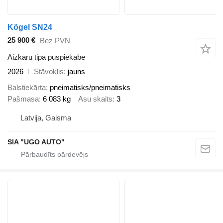
Kögel SN24
25 900 €
Bez PVN
Aizkaru tipa puspiekabe
2026
Stāvoklis
jauns
Balstiekārta
pneimatisks/pneimatisks
Pašmasa
6 083 kg
Asu skaits
3
Latvija, Gaisma
SIA "UGO AUTO"