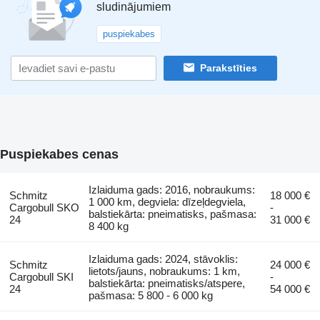
sludinājumiem
puspiekabes
Parakstīties
Puspiekabes cenas
Izlaiduma gads: 2016, nobraukums:
Schmitz
18 000 €
1 000 km, degviela: dīzeļdegviela,
Cargobull SKO
-
balstiekārta: pneimatisks, pašmasa:
24
31 000 €
8 400 kg
Izlaiduma gads: 2024, stāvoklis:
Schmitz
24 000 €
lietots/jauns, nobraukums: 1 km,
Cargobull SKI
-
balstiekārta: pneimatisks/atspere,
24
54 000 €
pašmasa: 5 800 - 6 000 kg