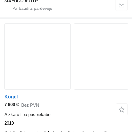
SIA "UGO AUTO"
Kögel
7 900 €
Bez PVN
Aizkaru tipa puspiekabe
2019