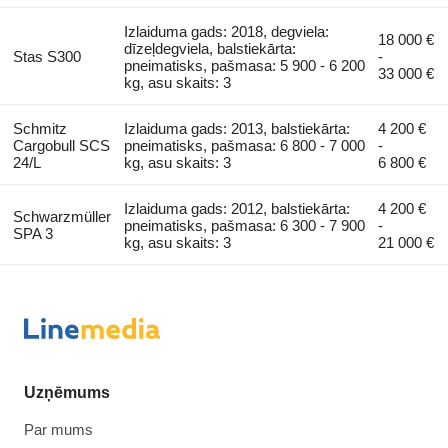
Izlaiduma gads: 2018, degviela:
18 000 €
dīzeļdegviela, balstiekārta:
Stas S300
-
pneimatisks, pašmasa: 5 900 - 6 200
33 000 €
kg, asu skaits: 3
Schmitz
Izlaiduma gads: 2013, balstiekārta:
4 200 €
Cargobull SCS
pneimatisks, pašmasa: 6 800 - 7 000
-
24/L
kg, asu skaits: 3
6 800 €
Izlaiduma gads: 2012, balstiekārta:
4 200 €
Schwarzmüller
pneimatisks, pašmasa: 6 300 - 7 900
-
SPA 3
kg, asu skaits: 3
21 000 €
Uzņēmums
Par mums