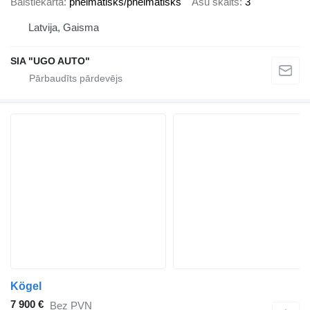
Balstiekārta
pneimatisks/pneimatisks
Asu skaits
3
Latvija, Gaisma
SIA "UGO AUTO"
Kögel
7 900 €
Bez PVN