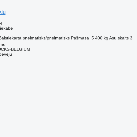
Alu
N
piekabe
Balstiekārta
pneimatisks/pneimatisks
Pašmasa
5 400 kg
Asu skaits
3
ene
CKS-BELGIUM
devēju