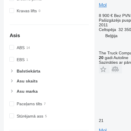
Mol
Kravas lifts
8 900 €
Bez PVN
Pašizgāzējs pus
2011
Celtspēja
32 350
Asis
Beļģija
ABS
The Truck Comp
20
gadi Autoline
EBS
Sazināties ar pār
Balstiekārta
Asu skaits
Asu marka
Paceļams tilts
Stūrējamā ass
21
Mol