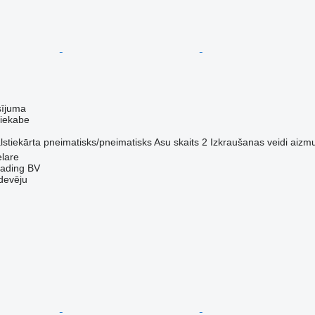
sījuma
piekabe
lstiekārta
pneimatisks/pneimatisks
Asu skaits
2
Izkraušanas veidi
aizm
elare
rading BV
devēju