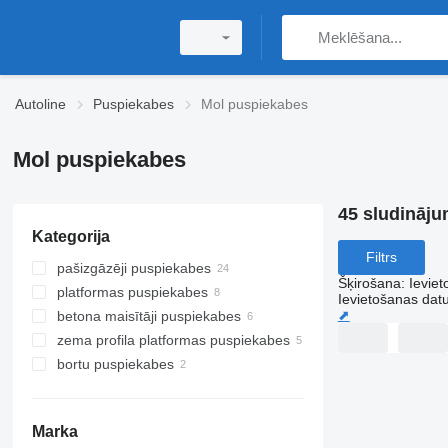
Autoline
Puspiekabes
Mol puspiekabes
Mol puspiekabes
45 sludināju
Kategorija
Filtrs
pašizgāzēji puspiekabes
Šķirošana
:
Ievie
platformas puspiekabes
Ievietošanas da
⬈
betona maisītāji puspiekabes
zema profila platformas puspiekabes
bortu puspiekabes
Marka