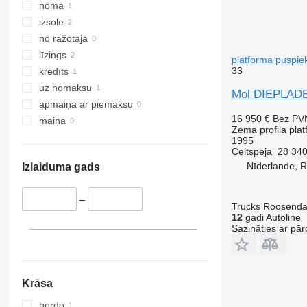
noma
izsole
no ražotāja
līzings
platforma puspie
33
kredīts
uz nomaksu
Mol DIEPLADER
apmaiņa ar piemaksu
16 950 €
Bez PV
maiņa
Zema profila pla
1995
Celtspēja
28 340
Nīderlande, 
Izlaiduma gads
–
Trucks Roosendaa
12
gadi Autoline
Sazināties ar pār
Krāsa
bordo