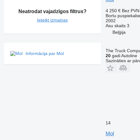
4 250 €
Bez PVN
Neatrodat vajadzīgos filtrus?
Bortu puspiekab
Ieteikt izmaiņas
2002
Asu skaits
3
Beļģija
The Truck Comp
Informācija par Mol
20
gadi Autoline
Sazināties ar pār
14
Mol