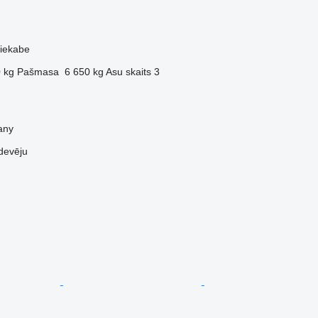
piekabe
 kg
Pašmasa
6 650 kg
Asu skaits
3
any
devēju