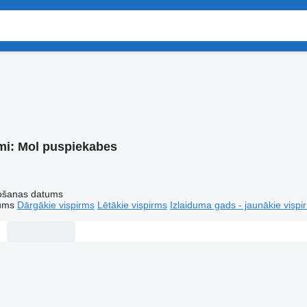
mi:
Mol puspiekabes
tošanas datums
tums
Dārgākie vispirms
Lētākie vispirms
Izlaiduma gads - jaunākie vispi