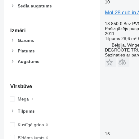
10
Sedla augstums
Mol 28 cub in 
13 850 €
Bez PV
Pašizgāzējs pus
Izmēri
2011
Tilpums
28,6 m³
Garums
Beļģija, Wing
DEGROOTE TRU
Platums
Sazināties ar pār
Augstums
Virsbūve
Mega
Tilpums
Kustīgā grīda
15
Bīdāms jumts