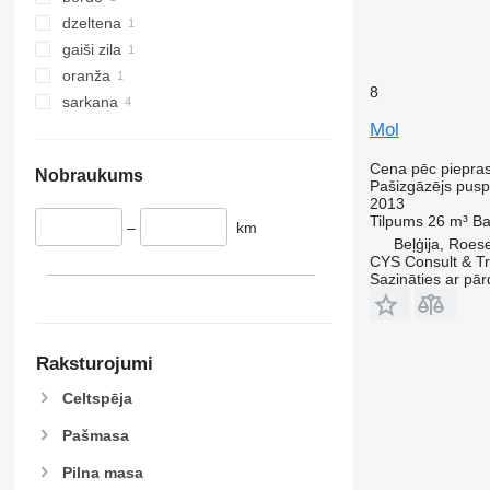
dzeltena
gaiši zila
oranža
8
sarkana
Mol
Cena pēc piepra
Nobraukums
Pašizgāzējs pus
2013
Tilpums
26 m³
Ba
–
km
Beļģija, Roes
CYS Consult & T
Sazināties ar pār
Raksturojumi
Celtspēja
Pašmasa
Pilna masa