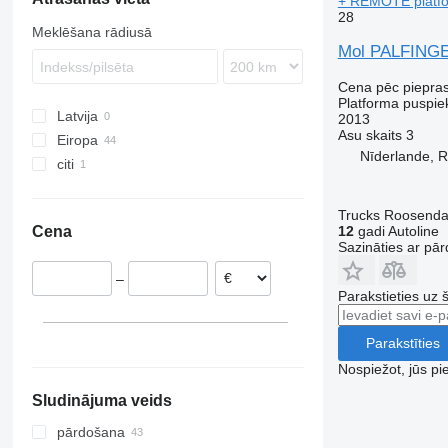
+ REMOTE platfo
28
Meklēšana rādiusā
Mol PALFING
Cena pēc piepra
Platforma puspi
Latvija
2013
Asu skaits
3
Eiropa
Nīderlande, 
citi
Beļģija
Nīderlande
Ukraina
Polija
Trucks Roosendaa
12
gadi Autoline
Cena
Vācija
Sazināties ar pār
Portugāle
–
Parakstieties uz 
Parakstīties
Nospiežot, jūs pi
Sludinājuma veids
pārdošana