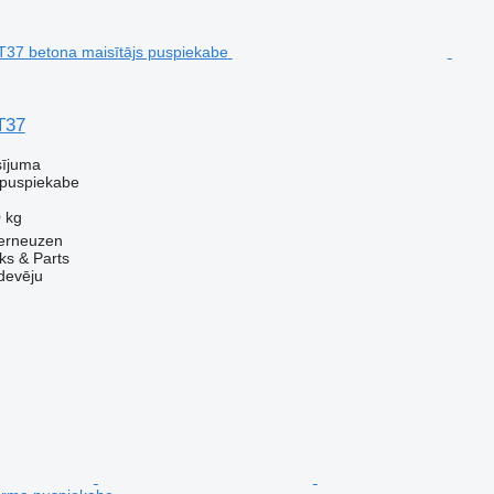
T37
sījuma
 puspiekabe
 kg
Terneuzen
ks & Parts
devēju