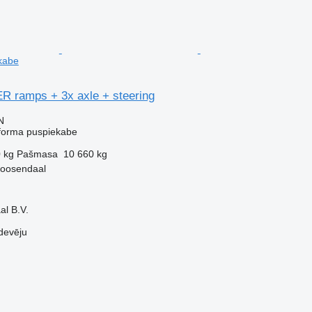
kabe
 ramps + 3x axle + steering
N
tforma puspiekabe
 kg
Pašmasa
10 660 kg
Roosendaal
l B.V.
devēju