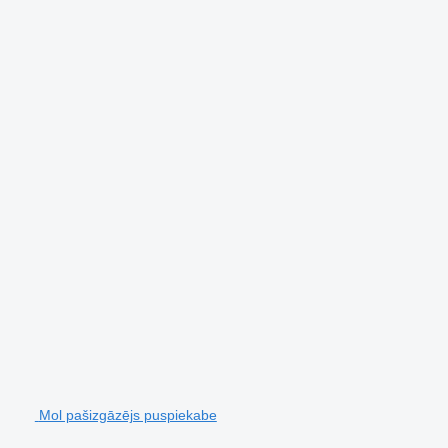
Mol pašizgāzējs puspiekabe