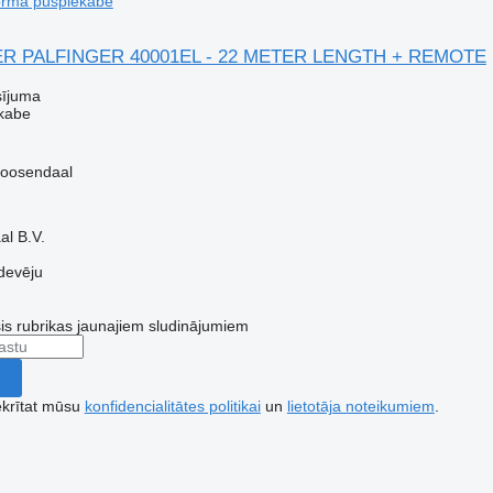
rma puspiekabe
ER PALFINGER 40001EL - 22 METER LENGTH + REMOTE
sījuma
ekabe
Roosendaal
l B.V.
devēju
šis rubrikas jaunajiem sludinājumiem
ekrītat mūsu
konfidencialitātes politikai
un
lietotāja noteikumiem
.