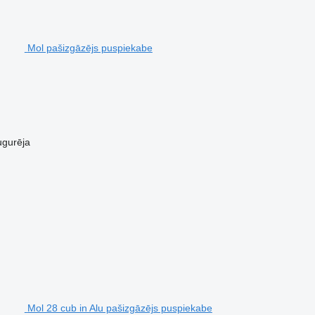
Mol pašizgāzējs puspiekabe
ugurēja
Mol 28 cub in Alu pašizgāzējs puspiekabe