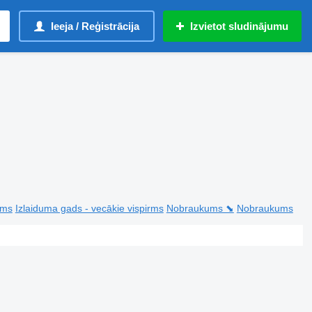
Ieeja / Reģistrācija
Izvietot sludinājumu
rms
Izlaiduma gads - vecākie vispirms
Nobraukums ⬊
Nobraukums