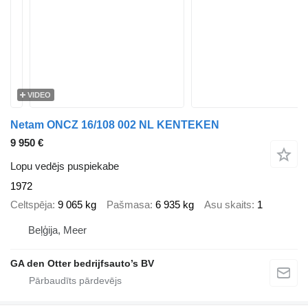
VIDEO
Netam ONCZ 16/108 002 NL KENTEKEN
9 950 €
Lopu vedējs puspiekabe
1972
Celtspēja
9 065 kg
Pašmasa
6 935 kg
Asu skaits
1
Beļģija, Meer
GA den Otter bedrijfsauto’s BV