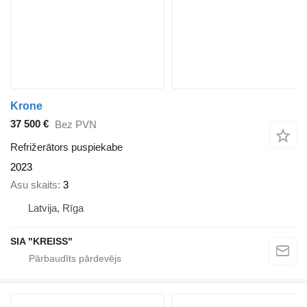
Krone
37 500 €
Bez PVN
Refrižerātors puspiekabe
2023
Asu skaits
3
Latvija, Rīga
SIA "KREISS"