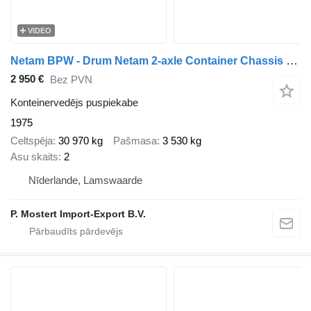
VIDEO
Netam BPW - Drum Netam 2-axle Container Chassis - BPW axles - Drum bra
2 950 €
Bez PVN
Konteinervedējs puspiekabe
1975
Celtspēja
30 970 kg
Pašmasa
3 530 kg
Asu skaits
2
Nīderlande, Lamswaarde
P. Mostert Import-Export B.V.