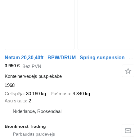
Netam 20,30,40ft - BPW/DRUM - Spring suspension - APK vrij (NL) - 65.1
3 950 €
Bez PVN
Konteinervedējs puspiekabe
1968
Celtspēja
30 160 kg
Pašmasa
4 340 kg
Asu skaits
2
Nīderlande, Roosendaal
Bronkhorst Trading