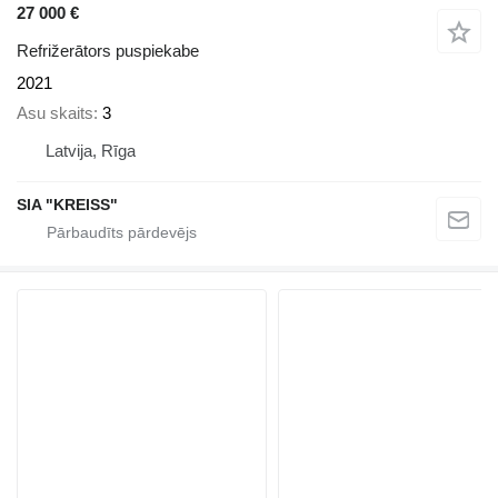
27 000 €
Refrižerātors puspiekabe
2021
Asu skaits
3
Latvija, Rīga
SIA "KREISS"