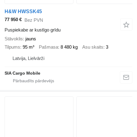
H&W HWSSK45
77 950 €
Bez PVN
Puspiekabe ar kustīgo grīdu
Stāvoklis
jauns
Tilpums
95 m³
Pašmasa
8 480 kg
Asu skaits
3
Latvija, Lielvārži
SIA Cargo Mobile