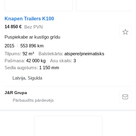
Knapen Trailers K100
14 850 €
Bez PVN
Puspiekabe ar kustīgo grīdu
2015
553 896 km
Tilpums
92 m³
Balstiekārta
atspere/pneimatisks
Pašmasa
42 000 kg
Asu skaits
3
Sedla augstums
1 150 mm
Latvija, Sigulda
J&R Grupa