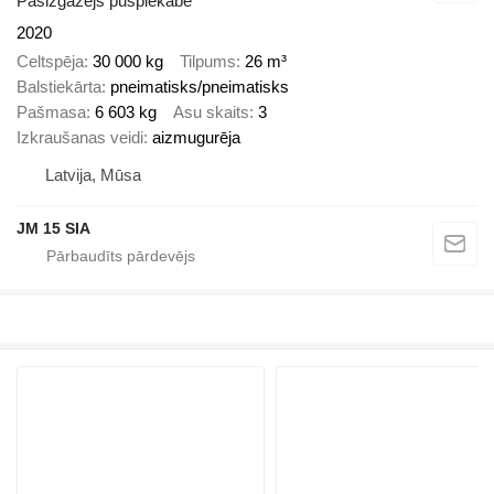
Pašizgāzējs puspiekabe
2020
Celtspēja
30 000 kg
Tilpums
26 m³
Balstiekārta
pneimatisks/pneimatisks
Pašmasa
6 603 kg
Asu skaits
3
Izkraušanas veidi
aizmugurēja
Latvija, Mūsa
JM 15 SIA