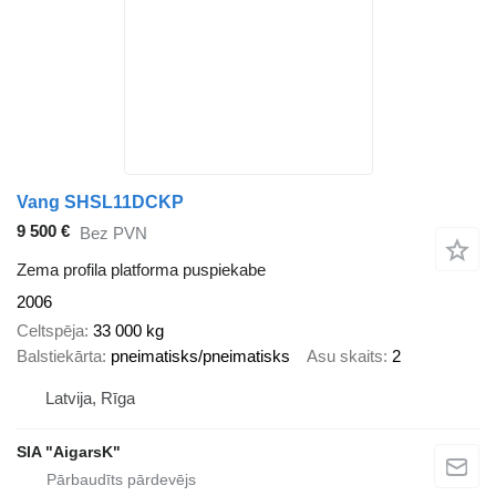
Vang SHSL11DCKP
9 500 €
Bez PVN
Zema profila platforma puspiekabe
2006
Celtspēja
33 000 kg
Balstiekārta
pneimatisks/pneimatisks
Asu skaits
2
Latvija, Rīga
SIA "AigarsK"