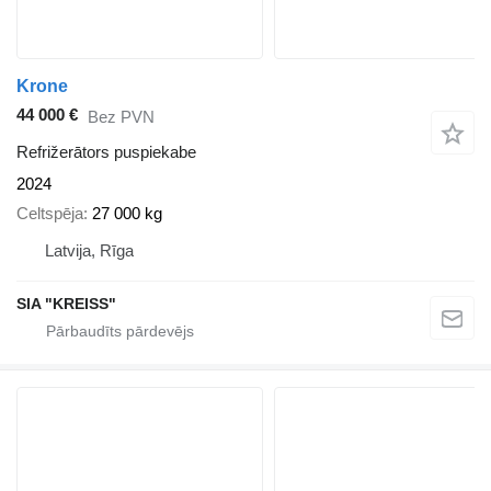
Krone
44 000 €
Bez PVN
Refrižerātors puspiekabe
2024
Celtspēja
27 000 kg
Latvija, Rīga
SIA "KREISS"