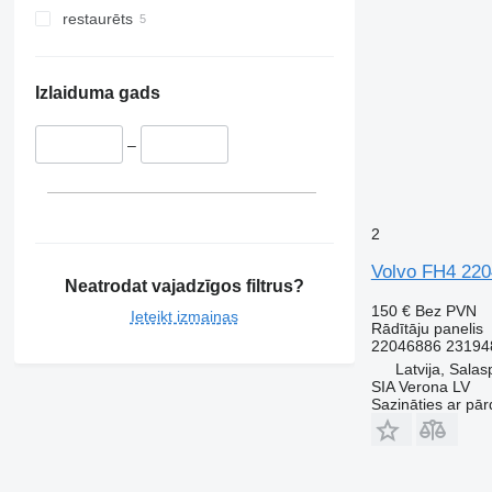
restaurēts
Izlaiduma gads
–
2
Volvo FH4 2204
Neatrodat vajadzīgos filtrus?
150 €
Bez PVN
Ieteikt izmaiņas
Rādītāju panelis
22046886 23194
Latvija, Salasp
SIA Verona LV
Sazināties ar pār