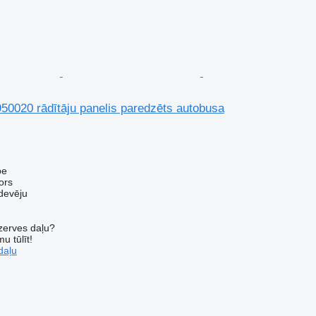
020 rādītāju panelis paredzēts autobusa
pe
ors
devēju
ezerves daļu?
u tūlīt!
daļu