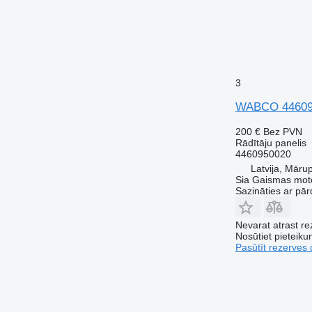
3
WABCO 4460950
200 €
Bez PVN
Rādītāju panelis
4460950020
Latvija, Māru
Sia Gaismas mot
Sazināties ar pār
Nevarat atrast r
Nosūtiet pieteikum
Pasūtīt rezerves 