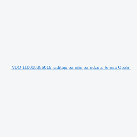
VDO 110008356015 rādītāju panelis paredzēts Temsa Opalin