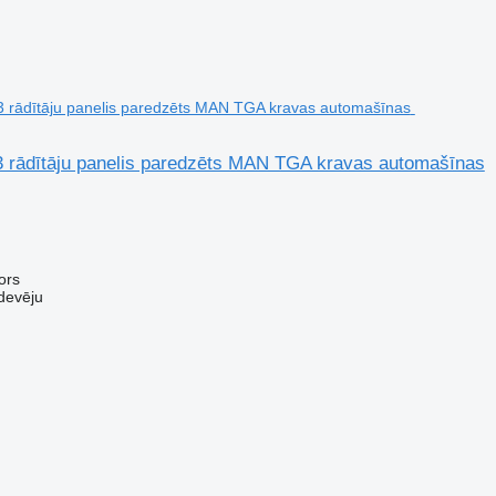
rādītāju panelis paredzēts MAN TGA kravas automašīnas
ors
devēju