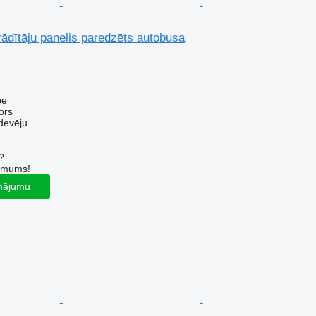
ādītāju panelis paredzēts autobusa
pe
ors
devēju
?
r mums!
inājumu