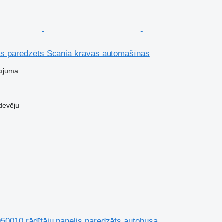
lis paredzēts Scania kravas automašīnas
sījuma
devēju
010 rādītāju panelis paredzēts autobusa