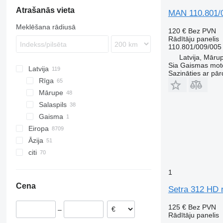
Atrašanās vieta
Transit
S-Way
Proway
TGL
Citaro
Magnum
P-series
LT
9700
MAN 110.801/0
Stralis
TGM
Econic
Major
R-series
Multivan
9900
Meklēšana rādiusā
120 €
Bez PVN
Trakker
TGS
Intouro
Mascott
S-series
Polo
A-series
Rādītāju panelis
X-Way
TGX
LK
Master
T-series
Transporter
B-series
110.801/009/005
Latvija, Māru
MB
Maxity
Vest
FE
Sia Gaismas mot
Latvija
O-series
Midliner
FH
Sazināties ar pār
Rīga
S-Class
Midlum
FL
Mārupe
Sprinter
Premium
FM
Salaspils
Tourismo
T-series
FMX
Gaisma
Travego
Trafic
N-series
Eiropa
Vario
Zoe
VNL
Āzija
Rumānija
Vito
XC
citi
Igaunija
Turcija
Portugāle
Uzbekistāna
Ukraina
1
Nīderlande
Cena
Lietuva
Setra 312 HD r
Polija
125 €
Bez PVN
–
Spānija
Rādītāju panelis