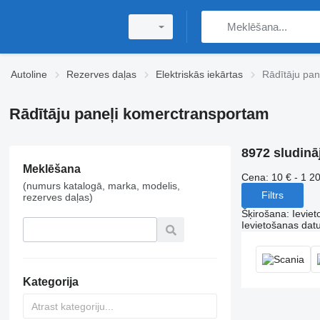
Autoline
Rezerves daļas
Elektriskās iekārtas
Rādītāju pan
Rādītāju paneļi komerctransportam
8972 sludinā
Meklēšana
Cena:
10 € - 1 2
(numurs katalogā, marka, modelis,
Filtrs
rezerves daļas)
Šķirošana
:
Ievie
Ievietošanas da
Kategorija