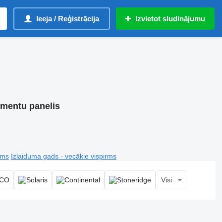
Ieeja / Reģistrācija
Izvietot sludinājumu
umentu panelis
rms
Izlaiduma gads - vecākie vispirms
Visi