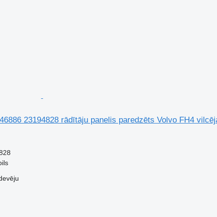
6886 23194828 rādītāju panelis paredzēts Volvo FH4 vilcēj
828
ils
devēju