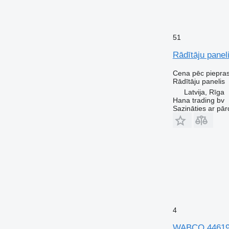
51
Rādītāju pane
Cena pēc piepra
Rādītāju panelis
Latvija, Rīga
Hana trading bv
Sazināties ar pār
4
WABCO 4461950