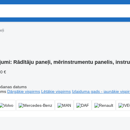
eļi
jumi:
Rādītāju paneļi, mērinstrumentu panelis, instr
00 €
tošanas datums
tums
Dārgākie vispirms
Lētākie vispirms
Izlaiduma gads - jaunākie vispi