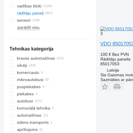
vadības bloki
rādītāju paneļi
sensori
parādīt visu
3
VDO 85017053 
Tehnikas kategorija
100 €
Bez PVN
kravas automašīnas
Rādītāju panelis
85017053
vilcēji
Latvija
komercauto
Sia Gaismas mot
Sazināties ar pār
mikroautobusi
puspiekabes
piekabes
autobusi
komunālā tehnika
automašīnas
ceļu tīrīšanas tehnika
ūdens transports
komunālās mašīnas
smilšu kaisītāji
aprīkojums
atkritumu vedēji