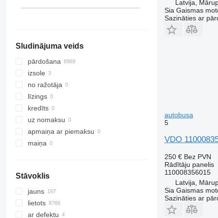
Itālija
Latvija, Māru
Sia Gaismas mot
parādīt visu
Sazināties ar pār
Sludinājuma veids
pārdošana
izsole
no ražotāja
līzings
kredīts
autobusa
uz nomaksu
5
apmaiņa ar piemaksu
VDO 110008356
maiņa
250 €
Bez PVN
Rādītāju panelis
110008356015
Stāvoklis
Latvija, Māru
Sia Gaismas mot
jauns
Sazināties ar pār
lietots
ar defektu