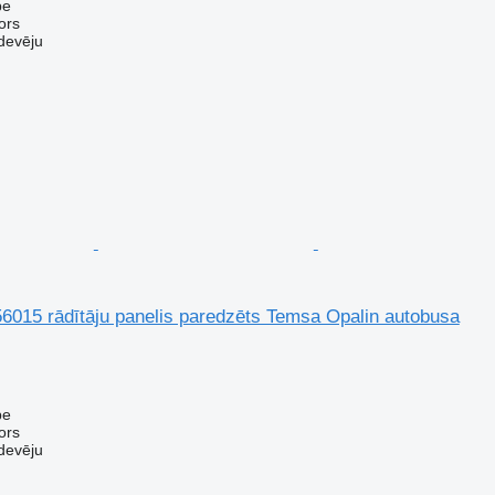
pe
ors
devēju
015 rādītāju panelis paredzēts Temsa Opalin autobusa
pe
ors
devēju