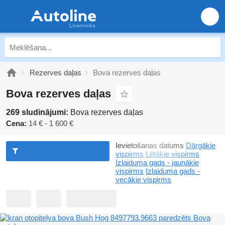
Rezerves daļas
Bova rezerves daļas
Bova rezerves daļas
269 sludinājumi:
Bova rezerves daļas
Cena:
14 € - 1 600 €
Ievietošanas datums
Dārgākie
vispirms
Lētākie vispirms
Izlaiduma gads - jaunākie
vispirms
Izlaiduma gads -
vecākie vispirms