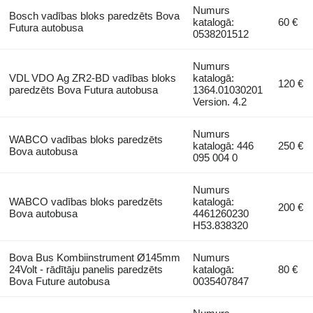
Numurs
Bosch vadības bloks paredzēts Bova
katalogā:
60 €
Futura autobusa
0538201512
Numurs
VDL VDO Ag ZR2-BD vadības bloks
katalogā:
120 €
paredzēts Bova Futura autobusa
1364.01030201
Version. 4.2
Numurs
WABCO vadības bloks paredzēts
katalogā: 446
250 €
Bova autobusa
095 004 0
Numurs
WABCO vadības bloks paredzēts
katalogā:
200 €
Bova autobusa
4461260230
H53.838320
Bova Bus Kombiinstrument Ø145mm
Numurs
24Volt - rādītāju panelis paredzēts
katalogā:
80 €
Bova Future autobusa
0035407847