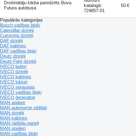
Numurs
Drošinātāju kārba paredzēts Bova
katalogā:
50 €
Futura autobusa
724857-01
Populārās kategorijas
Bosch vadības bloki
Caterpillar dzinēji
Cummins dzinēji
DAF dzinēji
DAF kabīnes
DAF vadības bloki
Deutz dzinēji
Deutz-Fahr dzinēji
IVECO buferi
IVECO dzinēji
IVECO kabīnes
IVECO lukturi
IVECO sprauslas
IVECO vadības bloki
IVECO ģeneratori
MAN apdare
MAN autonomie sildītāji
MAN dzinēji
MAN kabīnes
MAN rādītāju paneļi
MAN spoileri
MAN vadības bloki