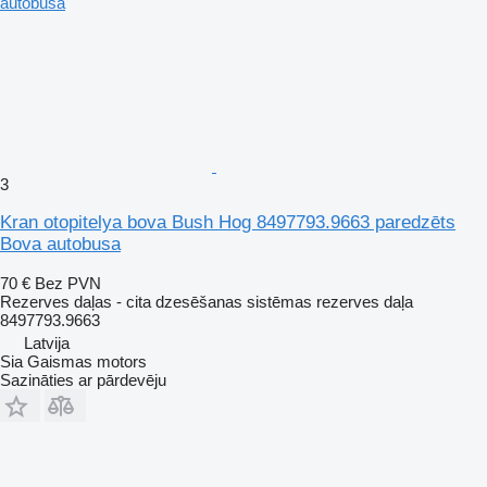
3
Kran otopitelya bova Bush Hog 8497793.9663 paredzēts
Bova autobusa
70 €
Bez PVN
Rezerves daļas - cita dzesēšanas sistēmas rezerves daļa
8497793.9663
Latvija
Sia Gaismas motors
Sazināties ar pārdevēju