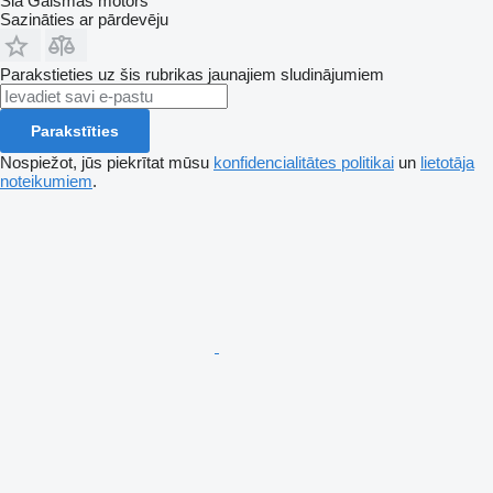
Sia Gaismas motors
Sazināties ar pārdevēju
Parakstieties uz šis rubrikas jaunajiem sludinājumiem
Parakstīties
Nospiežot, jūs piekrītat mūsu
konfidencialitātes politikai
un
lietotāja
noteikumiem
.