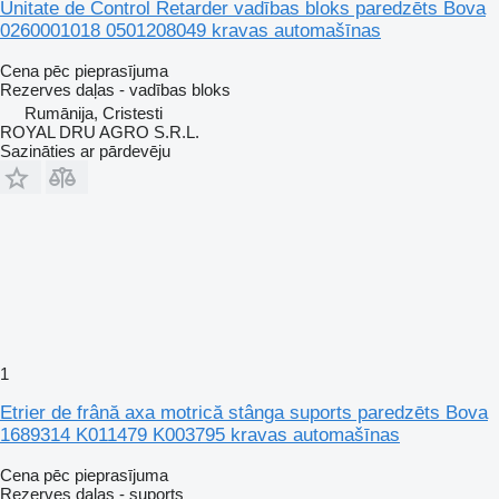
Unitate de Control Retarder vadības bloks paredzēts Bova
0260001018 0501208049 kravas automašīnas
Cena pēc pieprasījuma
Rezerves daļas - vadības bloks
Rumānija, Cristesti
ROYAL DRU AGRO S.R.L.
Sazināties ar pārdevēju
1
Etrier de frână axa motrică stânga suports paredzēts Bova
1689314 K011479 K003795 kravas automašīnas
Cena pēc pieprasījuma
Rezerves daļas - suports