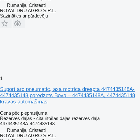
Rumānija, Cristesti
ROYAL DRU AGRO S.R.L.
Sazināties ar pārdevēju
1
Suport arc pneumatic, axa motrica dreapta 4474435148A-
4474435148 paredzēts Bova – 4474435148A, 4474435148
kravas automašīnas
Cena pēc pieprasījuma
Rezerves daļas - cita ritošās daļas rezerves daļa
4474435148A-4474435148
Rumānija, Cristesti
ROYAL DRU AGRO S.R.L.