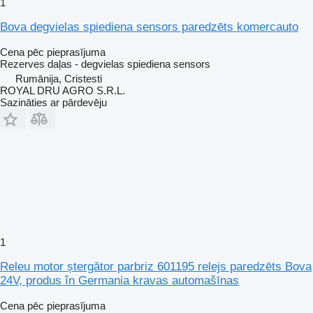
1
Bova degvielas spiediena sensors paredzēts komercauto
Cena pēc pieprasījuma
Rezerves daļas - degvielas spiediena sensors
Rumānija, Cristesti
ROYAL DRU AGRO S.R.L.
Sazināties ar pārdevēju
1
Releu motor ștergător parbriz 601195 relejs paredzēts Bova
24V, produs în Germania kravas automašīnas
Cena pēc pieprasījuma