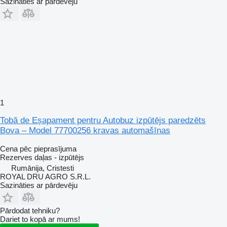
Sazināties ar pārdevēju
1
Tobă de Eșapament pentru Autobuz izpūtējs paredzēts
Bova – Model 77700256 kravas automašīnas
Cena pēc pieprasījuma
Rezerves daļas - izpūtējs
Rumānija, Cristesti
ROYAL DRU AGRO S.R.L.
Sazināties ar pārdevēju
Pārdodat tehniku?
Dariet to kopā ar mums!