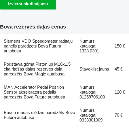
Izvietot sludinājumu
Bova rezerves daļas cenas
Siemens VDO Speedometer rādītāju
Numurs
panelis paredzēts Bova Futura
katalogā:
150 €
autobusa
1323.0301
Podstawa górna Piston up M16x1,5
cita ritošās daļas rezerves daļa
Stāvoklis: jauns
45 €
paredzēts Bova Maqic autobusa
MAN Accelerator Pedal Position
Numurs
Sensor akseleratora pedālis
katalogā:
120 €
paredzēts Bova Future autobusa
81259706103
Numurs
Bosch masas slēdzis paredzēts Bova
katalogā:
70 €
Futura autobusa
0333301009