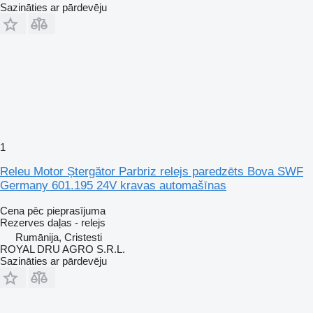
Sazināties ar pārdevēju
1
Releu Motor Ștergător Parbriz relejs paredzēts Bova SWF
Germany 601.195 24V kravas automašīnas
Cena pēc pieprasījuma
Rezerves daļas - relejs
Rumānija, Cristesti
ROYAL DRU AGRO S.R.L.
Sazināties ar pārdevēju