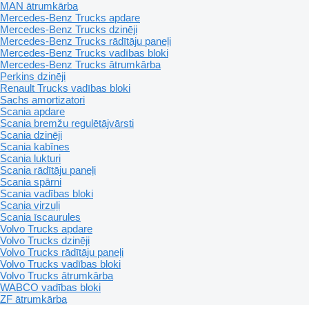
MAN ātrumkārba
Mercedes-Benz Trucks apdare
Mercedes-Benz Trucks dzinēji
Mercedes-Benz Trucks rādītāju paneļi
Mercedes-Benz Trucks vadības bloki
Mercedes-Benz Trucks ātrumkārba
Perkins dzinēji
Renault Trucks vadības bloki
Sachs amortizatori
Scania apdare
Scania bremžu regulētājvārsti
Scania dzinēji
Scania kabīnes
Scania lukturi
Scania rādītāju paneļi
Scania spārni
Scania vadības bloki
Scania virzuļi
Scania īscaurules
Volvo Trucks apdare
Volvo Trucks dzinēji
Volvo Trucks rādītāju paneļi
Volvo Trucks vadības bloki
Volvo Trucks ātrumkārba
WABCO vadības bloki
ZF ātrumkārba