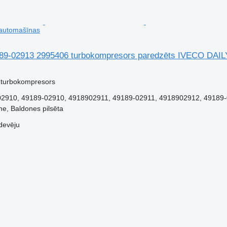
automašīnas
189-02913 2995406 turbokompresors paredzēts IVECO DAI
 turbokompresors
2910, 49189-02910, 4918902911, 49189-02911, 4918902912, 49189-0
ne, Baldones pilsēta
devēju