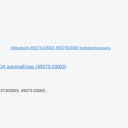
Mitsubishi 49373-03003 4937303000 turbokompresors
NDA automašīnas
(49373-03003)
37303003, 49373-03003,...