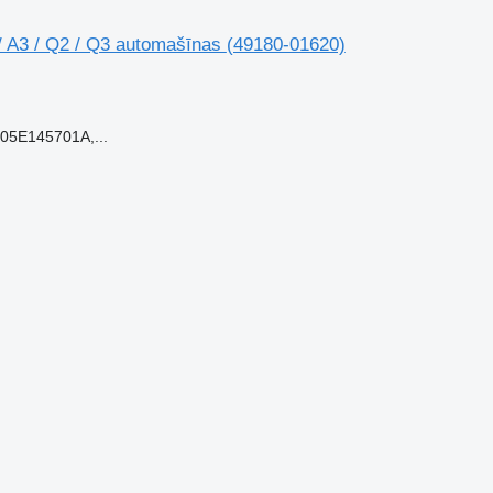
/ A3 / Q2 / Q3 automašīnas
(49180-01620)
05E145701A,...