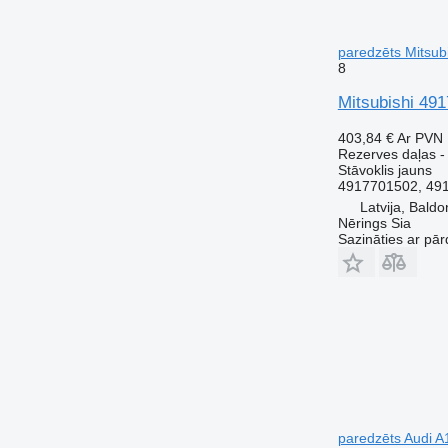
paredzēts Mitsub
8
Mitsubishi 49
403,84 €
Ar PVN
Rezerves daļas -
Stāvoklis
jauns
4917701502, 491
Latvija, Baldo
Nērings Sia
Sazināties ar pār
paredzēts Audi A