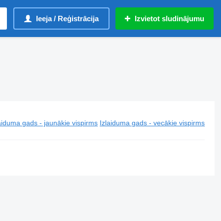
Ieeja / Reģistrācija
Izvietot sludinājumu
aiduma gads - jaunākie vispirms
Izlaiduma gads - vecākie vispirms