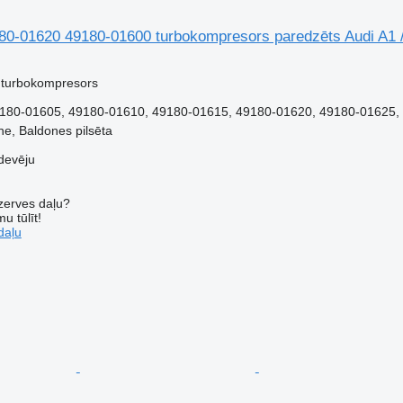
180-01620 49180-01600 turbokompresors paredzēts Audi A1 
 turbokompresors
180-01605, 49180-01610, 49180-01615, 49180-01620, 49180-01625, 
ne, Baldones pilsēta
devēju
ezerves daļu?
u tūlīt!
daļu