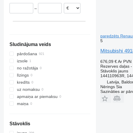
Igaunija
TW
ML
Major
FL
–
Lietuva
Tourneo
O-series
Manager
FM
Grieķija
Transit
R-Class
Mascott
FMX
parādīt visu
S-Class
Master
G-series
SK
Maxity
L-series
paredzēts Renau
Sprinter
Megane
N-series
5
Sludinājuma veids
Tourino
Messenger
S-series
Mitsubishi 49
Tourismo
Midliner
SD
pārdošana
Travego
Midlum
Terberg
izsole
676,09 €
Ar PVN
Rezerves daļas -
Unimog
Premium
V40
no ražotāja
Stāvoklis
jauns
V-Class
Sandero
V60
līzings
144110963R, 144
Vario
Scenic
V90
Latvija, Baldo
kredīts
Nērings Sia
Viano
T-series
VM
uz nomaksu
Sazināties ar pār
Vito
TRM
VNL
apmaiņa ar piemaksu
Trafic
XC
maiņa
Twingo
Zoe
Stāvoklis