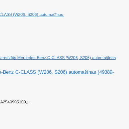
paredzēts Mercedes-Benz C-CLASS (W206, S206) automašīnas
des-Benz C-CLASS (W206, S206) automašīnas
(49389-
A2540905100,...