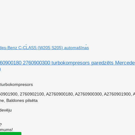
edes-Benz C-CLASS (W205,S205) automašīnas
2760900180 2760900300 turbokompresors paredzēts Merce
)
 turbokompresors
0901900, 2760902100, A2760900180, A2760900300, A2760901900, A
ne, Baldones pilsēta
devēju
?
r mums!