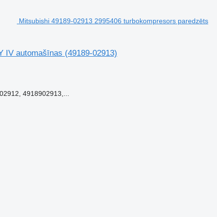
Mitsubishi 49189-02913 2995406 turbokompresors paredzēts
LY IV automašīnas
(49189-02913)
2912, 4918902913,...