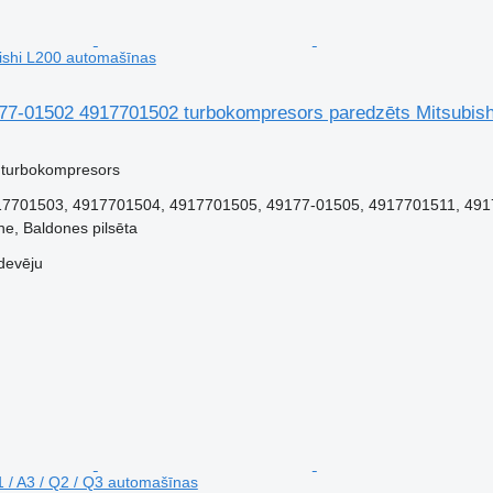
ishi L200 automašīnas
177-01502 4917701502 turbokompresors paredzēts Mitsubis
 turbokompresors
7701503, 4917701504, 4917701505, 49177-01505, 4917701511, 4917
ne, Baldones pilsēta
devēju
1 / A3 / Q2 / Q3 automašīnas