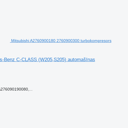
Mitsubishi A2760900180 2760900300 turbokompresors
des-Benz C-CLASS (W205,S205) automašīnas
276090190080,...