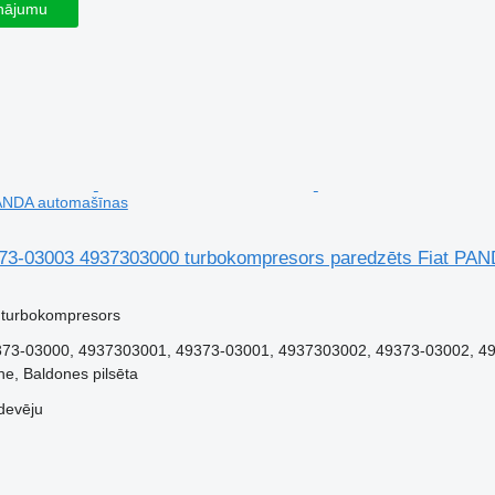
inājumu
PANDA automašīnas
373-03003 4937303000 turbokompresors paredzēts Fiat PA
 turbokompresors
73-03000, 4937303001, 49373-03001, 4937303002, 49373-03002, 49
ne, Baldones pilsēta
devēju