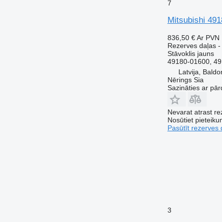
7
Mitsubishi 49
836,50 €
Ar PVN
Rezerves daļas -
Stāvoklis
jauns
49180-01600, 49
Latvija, Baldo
Nērings Sia
Sazināties ar pār
Nevarat atrast r
Nosūtiet pieteikum
Pasūtīt rezerves 
3