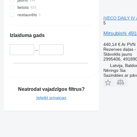
jauns
lietots
restaurēts
IVECO DAILY IV 
5
Mitsubishi 49
Izlaiduma gads
440,14 €
Ar PVN
Rezerves daļas -
–
Stāvoklis
jauns
2995406, 491890
Latvija, Baldo
Nērings Sia
Sazināties ar pār
Neatrodat vajadzīgos filtrus?
Ieteikt izmaiņas