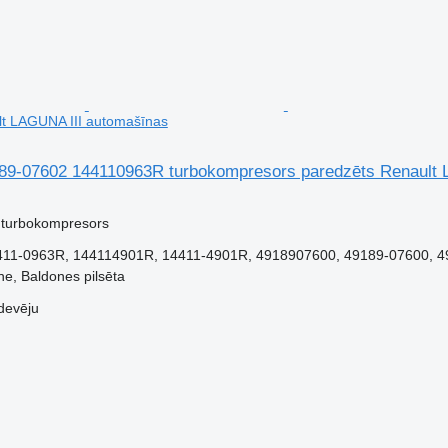
lt LAGUNA III automašīnas
189-07602 144110963R turbokompresors paredzēts Renault
 turbokompresors
11-0963R, 144114901R, 14411-4901R, 4918907600, 49189-07600, 49
ne, Baldones pilsēta
devēju