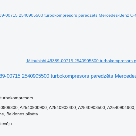
Mitsubishi 49389-00715 2540905500 turbokompresors 
389-00715 2540905500 turbokompresors paredzēts Merce
 turbokompresors
0906300, A2540900900, A2540903400, A2540903500, A2540904900, 
ne, Baldones pilsēta
devēju