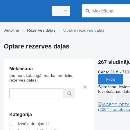
Autoline
Rezerves daļas
Optare rezerves daļas
Optare rezerves daļas
267 sludināj
Meklēšana
Cena:
31 € - 710
(numurs katalogā, marka, modelis,
Filtrs
rezerves daļas)
Šķirošana
:
Ievie
Ievietošanas da
Kategorija
dzinēja detaļas