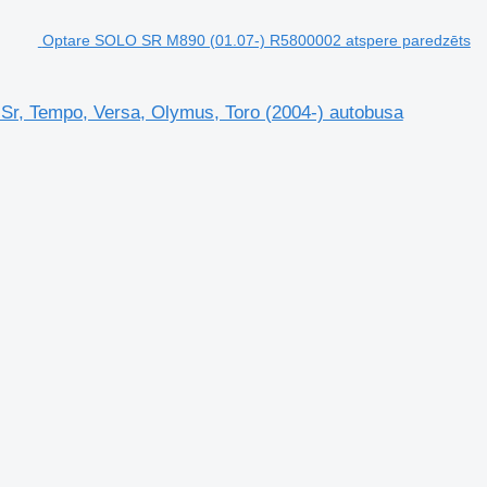
Optare SOLO SR M890 (01.07-) R5800002 atspere paredzēts
r, Tempo, Versa, Olymus, Toro (2004-) autobusa