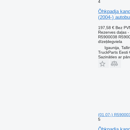
4
Õhkpadja kand
(2004-) autob
197,58 €
Bez PV
Rezerves daļas - 
R5900038 R590
dīzeļdegviela
Igaunija, Talli
TruckParts Eesti
Sazināties ar pār
(01.07-) R590003
5
Õhkpadja kand