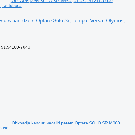
OPTARE,MAN SOLO SR M960 (01.07-) 9121170000
-) autobusa
rs paredzēts Optare Solo Sr, Tempo, Versa, Olymus,
 51.54100-7040
Õhkpadja kandur, veosild parem Optare SOLO SR M960
obusa