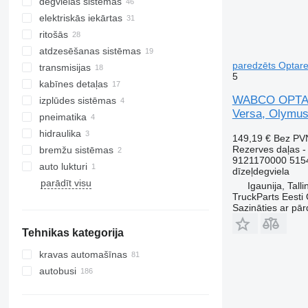
degvielas sistēmas
virzuļi
elektriskās iekārtas
klaņi
sprauslas
ritošās
kloķvārpstas
degvielas sūkņi
vadības bloki
atdzesēšanas sistēmas
spararati
ASDS
starteri
rumbas
paredzēts Optare
transmisijas
eļļas dzesētāji
gaisa filtra korpusi
rādītāju paneļi
atsperes
zemspiediena sūkņi
5
kabīnes detaļas
vārstu kulises asis
degvielas filtra korpusi
ģeneratori
pusasis
īscaurules
kardānvārpstas
WABCO OPTARE
izplūdes sistēmas
karteri
degvielas sliedes
elektriskie stikla pacēlāji
hidrauliska pastiprinātāja sukņi
viskomuftas
spararata apvalki
kondicionieri un rezerves daļas
Versa, Olymus
pneimatika
kolektori
hidrauliskie pastiprinātāji
termostata korpusi
ātrumkārba
kabīnes pacelšanas sūkņi
AdBlue sūkņi
auto kondicioniera šļutenes
hidraulika
vārstu sviras
stūres statnes
ūdens sūkņu korpusi
reduktori
autonomie sildītāji
izplūdes caurules
pneimatiskie kompresori
kondicioniera kompresori
149,19 €
Bez PV
Rezerves daļas -
bremžu sistēmas
izplūdes gāzu recirkulācijas
stūres
ātrumu pārslēgšanas dakšas
salona atpakaļskata spoguļi
hidromotori
kondicioniera radiatori
sistēmas
9121170000 515
auto lukturi
griezes momenta pārveidotāji
citas kabīnes rezerves daļas
hidrauliskie sūkņi
suporti
dīzeļdegviela
EGR vārsti
parādīt visu
sajūgi
citas hidraulikas detaļas
lukturi
stiprinājuma elementi
Igaunija, Talli
vārsta vāciņi
TruckParts Eesti
tilti
Sazināties ar pār
eļļas sūkņi
hidrauliskie sajūgi
cilindru bloki
Tehnikas kategorija
turbokompresori
kravas automašīnas
eļļas filtra korpusi
autobusi
cilindru bloka galviņas
skriemeļi