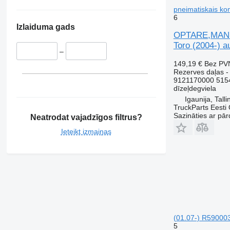
V-Class
Sandero
V60
pneimatiskais ko
Vario
Scenic
V90
6
Izlaiduma gads
Viano
T-series
VM
OPTARE,MAN SO
Vito
TRM
VNL
Toro (2004-) a
–
Trafic
XC
149,19 €
Bez PV
Twingo
Rezerves daļas -
Zoe
9121170000 515
dīzeļdegviela
Igaunija, Talli
TruckParts Eesti
Sazināties ar pār
Neatrodat vajadzīgos filtrus?
Ieteikt izmaiņas
(01.07-) R590003
5