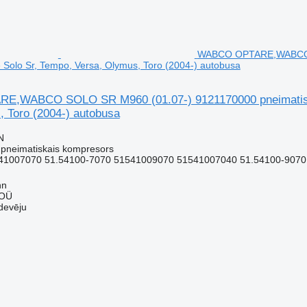
WABCO OPTARE,WABCO SO
 Solo Sr, Tempo, Versa, Olymus, Toro (2004-) autobusa
,WABCO SOLO SR M960 (01.07-) 9121170000 pneimatiskai
, Toro (2004-) autobusa
N
 pneimatiskais kompresors
41007070 51.54100-7070 51541009070 51541007040 51.54100-9070
nn
 OÜ
devēju