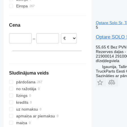
Eiropa
Focus
T-Way
TGX
Econic
Qashqai
Iliade
T-series
Lite Ace
Polo
BLC
Igaunija
Fusion
Trakker
GLC
Serena
K-series
Touring
Prius
Sharan
C
Rumānija
Galaxy
Turbo Daily
GLE-Class
Vanette
Kadjar
Vest
Proace
T-Roc
EC
Optare Solo Sr, 
Cena
Kuga
Turbostar
GLS
X-Trail
Kangoo
Probox
Tiguan
ECR
5
L-series
X-Way
Integro
Kerax
RAV4
Touareg
F88
Optare SOLO S
–
Mondeo
Intouro
Laguna
Tacoma
Touran
F89
55,65 €
Bez PVN
Ranger
LK
Logan
Verso
Transporter
FE
Rezerves daļas - 
S-MAX
MB
Magnum
Yaris
FH
21900014 29100
dīzeļdegviela
TW
ML
Major
FL
Igaunija, Talli
Tourneo
O-series
Manager
FM
TruckParts Eesti
Sludinājuma veids
Transit
R-Class
Mascott
FMX
Sazināties ar pār
S-Class
Master
G-series
pārdošana
SK
Maxity
L-series
no ražotāja
Sprinter
Megane
N-series
līzings
Tourino
Messenger
S-series
kredīts
Tourismo
Midliner
SD
uz nomaksu
Travego
Midlum
Terberg
apmaiņa ar piemaksu
Unimog
Premium
V40
maiņa