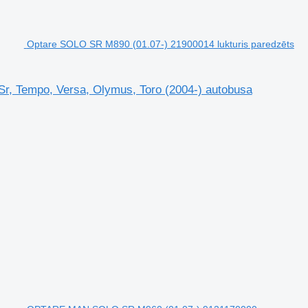
Optare SOLO SR M890 (01.07-) 21900014 lukturis paredzēts
r, Tempo, Versa, Olymus, Toro (2004-) autobusa