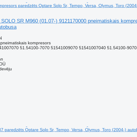
mpresors paredzēts Optare Solo Sr, Tempo, Versa, Olymus, Toro (2004
LO SR M960 (01.07-) 9121170000 pneimatiskais kompreso
utobusa
N
 pneimatiskais kompresors
41007070 51.54100-7070 51541009070 51541007040 51.54100-9070
nn
 OÜ
devēju
7 paredzēts Optare Solo Sr, Tempo, Versa, Olymus, Toro (2004-) aut