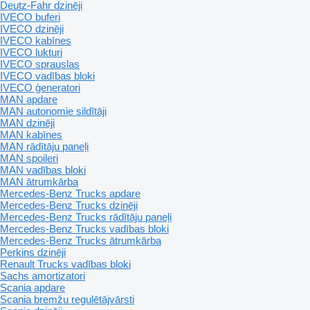
Deutz-Fahr dzinēji
IVECO buferi
IVECO dzinēji
IVECO kabīnes
IVECO lukturi
IVECO sprauslas
IVECO vadības bloki
IVECO ģeneratori
MAN apdare
MAN autonomie sildītāji
MAN dzinēji
MAN kabīnes
MAN rādītāju paneļi
MAN spoileri
MAN vadības bloki
MAN ātrumkārba
Mercedes-Benz Trucks apdare
Mercedes-Benz Trucks dzinēji
Mercedes-Benz Trucks rādītāju paneļi
Mercedes-Benz Trucks vadības bloki
Mercedes-Benz Trucks ātrumkārba
Perkins dzinēji
Renault Trucks vadības bloki
Sachs amortizatori
Scania apdare
Scania bremžu regulētājvārsti