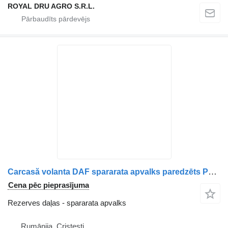
ROYAL DRU AGRO S.R.L.
Carcasă volanta DAF spararata apvalks paredzēts Paccar 1695375 1602570 1684831 2188488 kravas automašīnas
Cena pēc pieprasījuma
Rezerves daļas - spararata apvalks
Rumānija, Cristesti