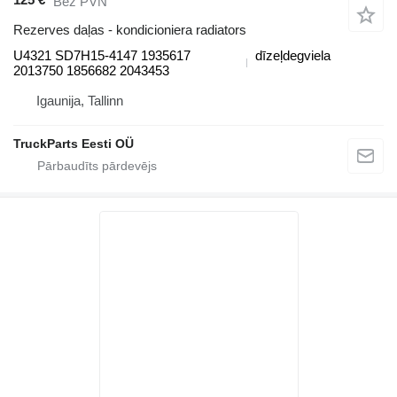
Bez PVN
Rezerves daļas - kondicioniera radiators
U4321 SD7H15-4147 1935617
dīzeļdegviela
2013750 1856682 2043453
Igaunija, Tallinn
TruckParts Eesti OÜ