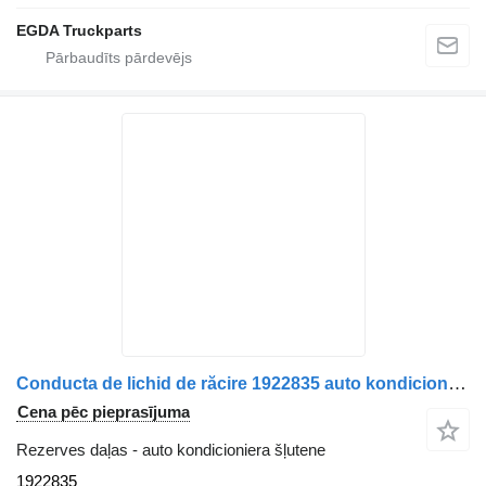
EGDA Truckparts
Conducta de lichid de răcire 1922835 auto kondicioniera šļutene paredzēts Paccar DAF kravas automašīnas
Cena pēc pieprasījuma
Rezerves daļas - auto kondicioniera šļutene
1922835