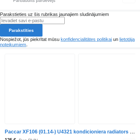
Parakstieties uz šis rubrikas jaunajiem sludinājumiem
Parakstīties
Nospiežot, jūs piekrītat mūsu
konfidencialitātes politikai
un
lietotāja
noteikumiem
.
Paccar XF106 (01.14-) U4321 kondicioniera radiators paredzēts DAF XF106 (2014-) vilcēja
125 €