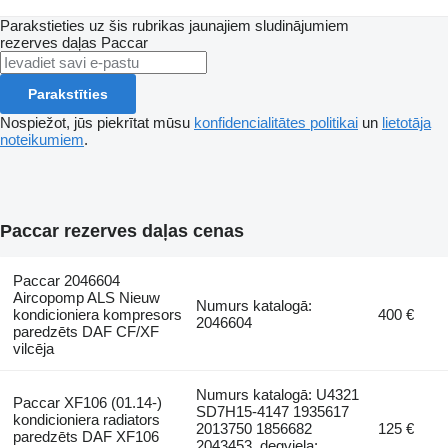
Parakstieties uz šis rubrikas jaunajiem sludinājumiem
rezerves daļas
Paccar
Parakstīties
Nospiežot, jūs piekrītat mūsu
konfidencialitātes politikai
un
lietotāja
noteikumiem
.
Paccar rezerves daļas cenas
Paccar 2046604
Aircopomp ALS Nieuw
Numurs katalogā:
kondicioniera kompresors
400 €
2046604
paredzēts DAF CF/XF
vilcēja
Numurs katalogā: U4321
Paccar XF106 (01.14-)
SD7H15-4147 1935617
kondicioniera radiators
2013750 1856682
125 €
paredzēts DAF XF106
2043453, degviela: