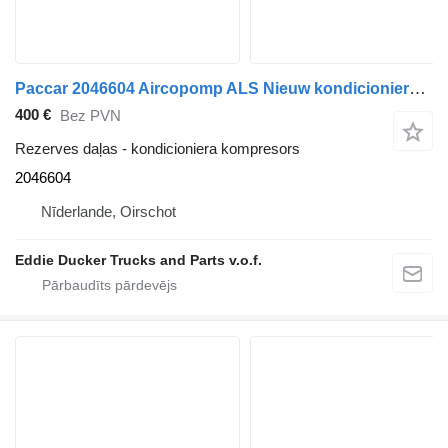
Paccar 2046604 Aircopomp ALS Nieuw kondicioniera kompresors paredzēts DAF CF/XF vilcēja
400 €
Bez PVN
Rezerves daļas - kondicioniera kompresors
2046604
Nīderlande, Oirschot
Eddie Ducker Trucks and Parts v.o.f.