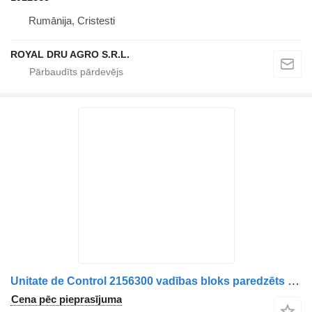
Rumānija, Cristesti
ROYAL DRU AGRO S.R.L.
Unitate de Control 2156300 vadības bloks paredzēts Paccar DAF 2244545 2244545RN 2179780 kravas automašīnas
Cena pēc pieprasījuma