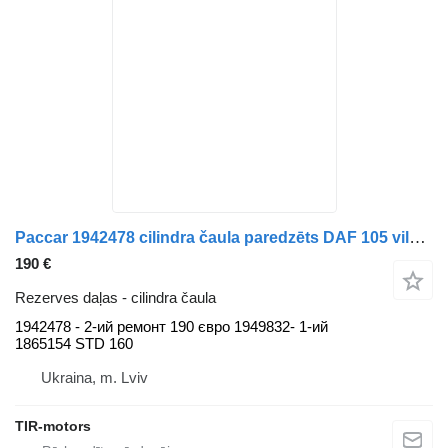
Paccar 1942478 cilindra čaula paredzēts DAF 105 vilcēja
190 €
Rezerves daļas - cilindra čaula
1942478 - 2-ий ремонт 190 євро 1949832- 1-ий
1865154 STD 160
Ukraina, m. Lviv
TIR-motors