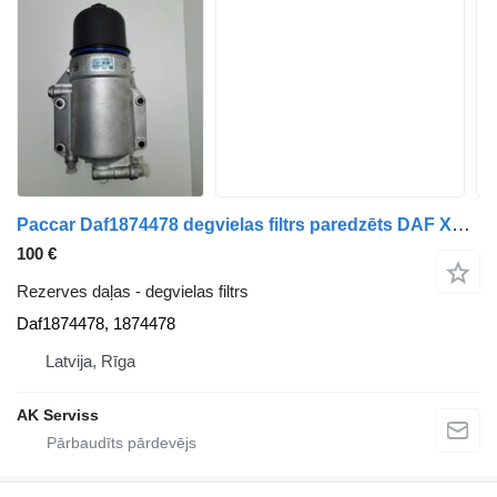
Paccar Daf1874478 degvielas filtrs paredzēts DAF XF 95 CF 55 XF 105 CF 105 vilcēja
100 €
Rezerves daļas - degvielas filtrs
Daf1874478, 1874478
Latvija, Rīga
AK Serviss