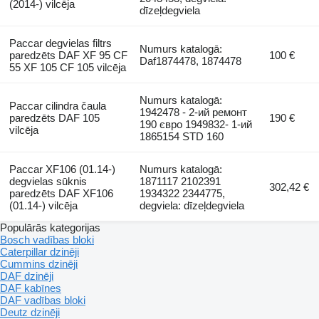
(2014-) vilcēja
dīzeļdegviela
Paccar degvielas filtrs
Numurs katalogā:
paredzēts DAF XF 95 CF
100 €
Daf1874478, 1874478
55 XF 105 CF 105 vilcēja
Numurs katalogā:
Paccar cilindra čaula
1942478 - 2-ий ремонт
paredzēts DAF 105
190 €
190 євро 1949832- 1-ий
vilcēja
1865154 STD 160
Paccar XF106 (01.14-)
Numurs katalogā:
degvielas sūknis
1871117 2102391
302,42 €
paredzēts DAF XF106
1934322 2344775,
(01.14-) vilcēja
degviela: dīzeļdegviela
Populārās kategorijas
Bosch vadības bloki
Caterpillar dzinēji
Cummins dzinēji
DAF dzinēji
DAF kabīnes
DAF vadības bloki
Deutz dzinēji