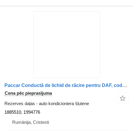
Paccar Conductă de lichid de răcire pentru DAF, coduri 1885510 și 19947 1885510, 1994776 auto kondicioniera šļutene paredzēts kravas automašīnas
Cena pēc pieprasījuma
Rezerves daļas - auto kondicioniera šļutene
1885510, 1994776
Rumānija, Cristesti