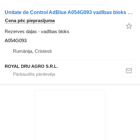
Unitate de Control AdBlue A054G093 vadības bloks paredzēts Paccar 2119174 kravas automašīnas
Cena pēc pieprasījuma
Rezerves daļas - vadības bloks
A054G093
Rumānija, Cristesti
ROYAL DRU AGRO S.R.L.