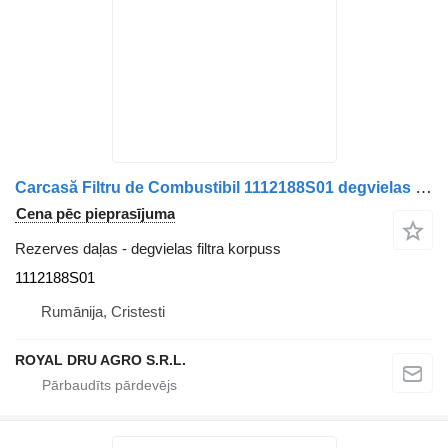
Carcasă Filtru de Combustibil 1112188S01 degvielas filtra korpuss paredzēts Paccar 1893576 140120C kravas automašīnas
Cena pēc pieprasījuma
Rezerves daļas - degvielas filtra korpuss
1112188S01
Rumānija, Cristesti
ROYAL DRU AGRO S.R.L.