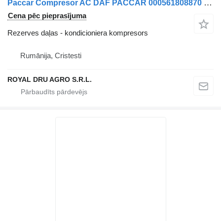
Paccar Compresor AC DAF PACCAR 000561808870 2046604 kondicioniera kompresors paredzēts SD7H15 kravas automašīnas
Cena pēc pieprasījuma
Rezerves daļas - kondicioniera kompresors
Rumānija, Cristesti
ROYAL DRU AGRO S.R.L.