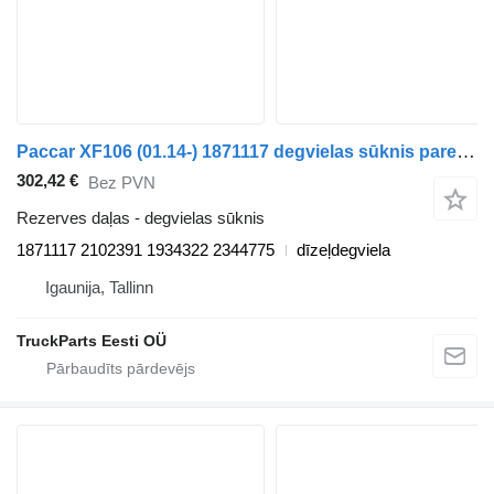
Paccar XF106 (01.14-) 1871117 degvielas sūknis paredzēts DAF XF106 (01.14-) vilcēja
302,42 €
Bez PVN
Rezerves daļas - degvielas sūknis
1871117 2102391 1934322 2344775
dīzeļdegviela
Igaunija, Tallinn
TruckParts Eesti OÜ