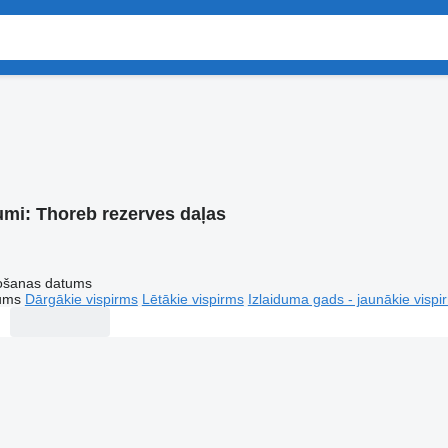
umi:
Thoreb rezerves daļas
tošanas datums
tums
Dārgākie vispirms
Lētākie vispirms
Izlaiduma gads - jaunākie vispi