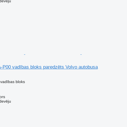
devēju
-P00 vadības bloks paredzēts Volvo autobusa
 vadības bloks
ors
devēju