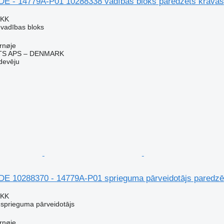
E - 14779A-P01 10288338 vadības bloks paredzēts krava
DKK
 vadības bloks
rnøje
TS APS – DENMARK
devēju
E 10288370 - 14779A-P01 sprieguma pārveidotājs paredzē
DKK
 sprieguma pārveidotājs
rnøje