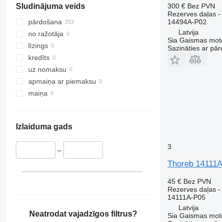
300 €
Bez PVN
Sludinājuma veids
S-Class
Maxity
G-series
Rezerves daļas -
SK
Megane
L-series
14494A-P02
pārdošana
Latvija
Sprinter
Messenger
N-series
no ražotāja
Sia Gaismas mot
Tourino
Midliner
S-series
līzings
Sazināties ar pār
Tourismo
Midlum
SD
kredīts
Travego
Premium
Terberg
uz nomaksu
Unimog
Sandero
V40
apmaiņa ar piemaksu
V-Class
Scenic
V60
maiņa
Vario
T-series
V90
Viano
TRM
VM
Izlaiduma gads
Vito
Trafic
VNL
Twingo
XC
3
–
Zoe
Thoreb 14111A
45 €
Bez PVN
Rezerves daļas -
14111A-P05
Latvija
Neatrodat vajadzīgos filtrus?
Sia Gaismas mot