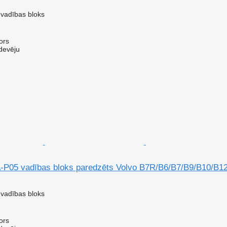
 vadības bloks
ors
devēju
-P05 vadības bloks paredzēts Volvo B7R/B6/B7/B9/B10/B12
 vadības bloks
ors