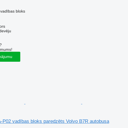
 vadības bloks
ors
devēju
?
r mums!
inājumu
-P02 vadības bloks paredzēts Volvo B7R autobusa