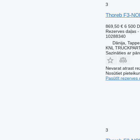
3
Thoreb F3-NOD
869,50 €
6 500 
Rezerves daļas -
10288340
Dānija, Tappe
KNL TRUCKPAR
Sazināties ar pār
Nevarat atrast r
Nosūtiet pieteikum
Pasūtīt rezerves 
3