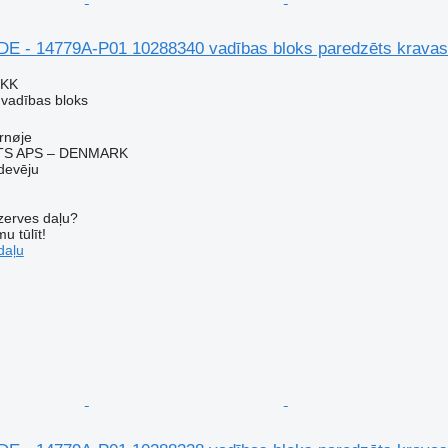
E - 14779A-P01 10288340 vadības bloks paredzēts krava
DKK
 vadības bloks
rnøje
TS APS – DENMARK
devēju
ezerves daļu?
u tūlīt!
daļu