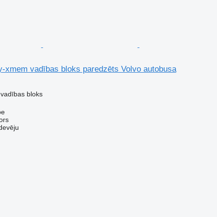
y-xmem vadības bloks paredzēts Volvo autobusa
 vadības bloks
pe
ors
devēju