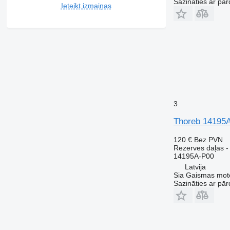
Sazināties ar pār
Ieteikt izmaiņas
3
Thoreb 14195A
120 €
Bez PVN
Rezerves daļas -
14195A-P00
Latvija
Sia Gaismas mot
Sazināties ar pār