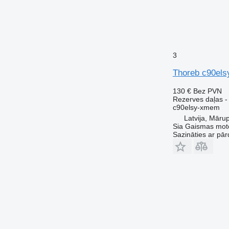
3
Thoreb c90els
130 €
Bez PVN
Rezerves daļas -
c90elsy-xmem
Latvija, Māru
Sia Gaismas mot
Sazināties ar pār