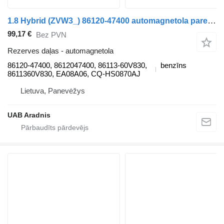
1.8 Hybrid (ZVW3_) 86120-47400 automagnetola paredzēts Toyota PRIUS (_W3_) automašīnas
99,17 €
Bez PVN
Rezerves daļas - automagnetola
86120-47400, 8612047400, 86113-60V830,
benzīns
8611360V830, EA08A06, CQ-HS0870AJ
Lietuva, Panevėžys
UAB Aradnis