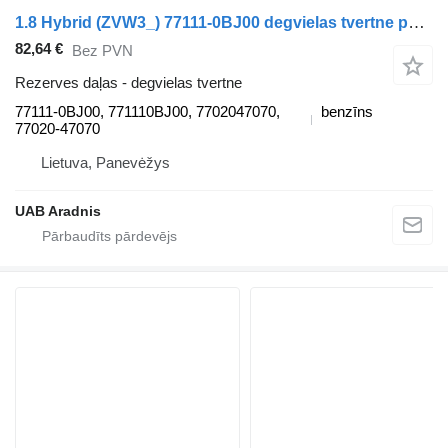
1.8 Hybrid (ZVW3_) 77111-0BJ00 degvielas tvertne paredzēts Toyota PRIUS (_W3_) automašīnas
82,64 €
Bez PVN
Rezerves daļas - degvielas tvertne
77111-0BJ00, 771110BJ00, 7702047070,
benzīns
77020-47070
Lietuva, Panevėžys
UAB Aradnis