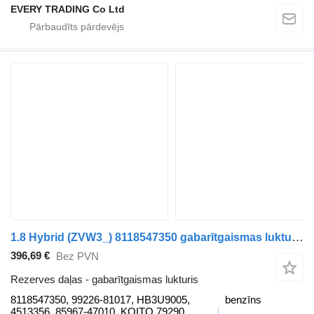
EVERY TRADING Co Ltd
1.8 Hybrid (ZVW3_) 8118547350 gabarītgaismas lukturis paredzēts Toyota PRIUS (_W3_) automašīnas
396,69 €
Bez PVN
Rezerves daļas - gabarītgaismas lukturis
8118547350, 99226-81017, HB3U9005,
benzīns
4513356, 85967-47010, KOITO 79290,