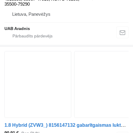
35500-79290
Lietuva, Panevėžys
UAB Aradnis
1.8 Hybrid (ZVW3_) 8156147132 gabarītgaismas lukturis paredzēts Toyota PRIUS (_W3_) automašīnas
90,91 €