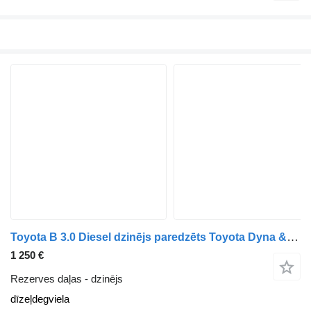
Toyota B 3.0 Diesel dzinējs paredzēts Toyota Dyna & Land Cruiser BJ40 kravas automašīnas
1 250 €
Rezerves daļas - dzinējs
dīzeļdegviela