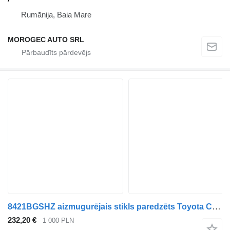
Rumānija, Baia Mare
MOROGEC AUTO SRL
8421BGSHZ aizmugurējais stikls paredzēts Toyota C-HR automašīnas
232,20 €
1 000 PLN