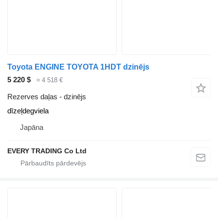
Toyota ENGINE TOYOTA 1HDT dzinējs
5 220 $
≈ 4 518 €
Rezerves daļas - dzinējs
dīzeļdegviela
Japāna
EVERY TRADING Co Ltd