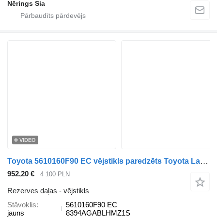
Nērings Sia
VIDEO
Toyota 5610160F90 EC vējstikls paredzēts Toyota Landcruiser / Prado J150 automašīnas
952,20 €
4 100 PLN
Rezerves daļas - vējstikls
Stāvoklis
5610160F90 EC
jauns
8394AGABLHMZ1S