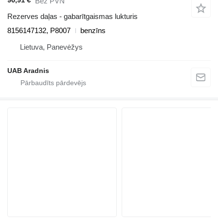
Bez PVN
Rezerves daļas - gabarītgaismas lukturis
8156147132, P8007
benzīns
Lietuva, Panevėžys
UAB Aradnis