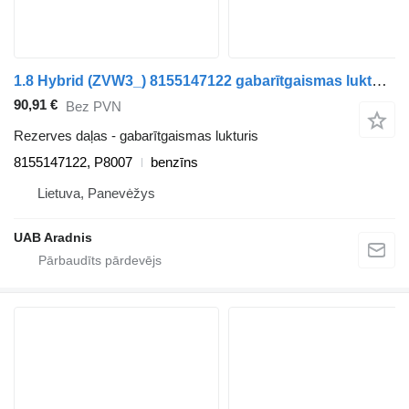
1.8 Hybrid (ZVW3_) 8155147122 gabarītgaismas lukturis paredzēts Toyota PRIUS (_W3_) automašīnas
90,91 €
Bez PVN
Rezerves daļas - gabarītgaismas lukturis
8155147122, P8007
benzīns
Lietuva, Panevėžys
UAB Aradnis