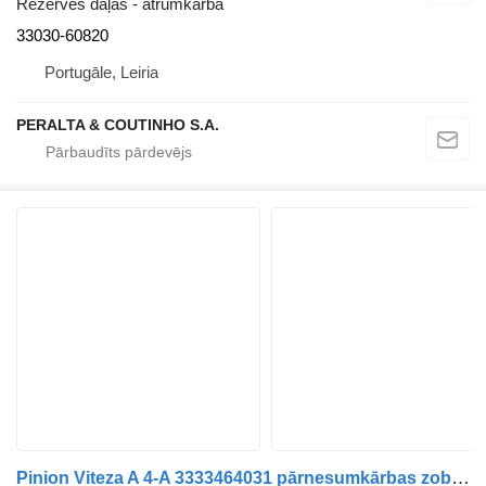
Rezerves daļas - ātrumkārba
33030-60820
Portugāle, Leiria
PERALTA & COUTINHO S.A.
Pinion Viteza A 4-A 3333464031 pārnesumkārbas zobrats paredzēts Toyota automašīnas