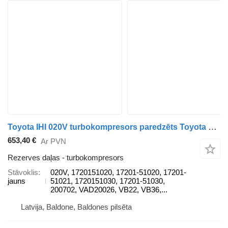
Toyota IHI 020V turbokompresors paredzēts Toyota LAND CRUISER 200 (_J2_) automašīnas
653,40 €
Ar PVN
Rezerves daļas - turbokompresors
Stāvoklis
020V, 1720151020, 17201-51020, 17201-
jauns
51021, 1720151030, 17201-51030,
200702, VAD20026, VB22, VB36,...
Latvija, Baldone, Baldones pilsēta