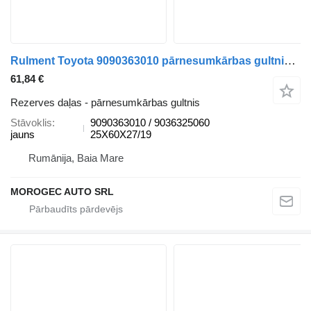
Rulment Toyota 9090363010 pārnesumkārbas gultnis paredzēts Toyota automašīnas
61,84 €
Rezerves daļas - pārnesumkārbas gultnis
Stāvoklis
9090363010 / 9036325060
jauns
25X60X27/19
Rumānija, Baia Mare
MOROGEC AUTO SRL