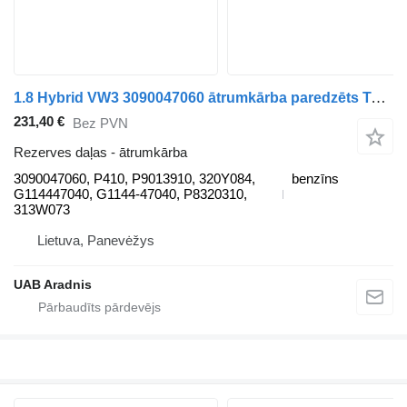
1.8 Hybrid VW3 3090047060 ātrumkārba paredzēts Toyota PRIUS W3 automašīnas
231,40 €
Bez PVN
Rezerves daļas - ātrumkārba
3090047060, P410, P9013910, 320Y084,
benzīns
G114447040, G1144-47040, P8320310,
313W073
Lietuva, Panevėžys
UAB Aradnis