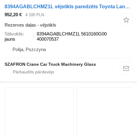
8394AGABLCHMZ1L vējstikls paredzēts Toyota Landcruiser / Prado J150 automašīnas
952,20 €
4 100 PLN
Rezerves daļas - vējstikls
Stāvoklis
8394AGABLCHMZ1L 5610160G00
jauns
400070537
Polija, Pszczyna
SZAFRON Crane Car Truck Machinery Glass