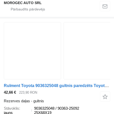
MOROGEC AUTO SRL
Rulment Toyota 9036325048 gultnis paredzēts Toyota automašīnas
42,66 €
223,90 RON
Rezerves daļas - gultnis
Stāvoklis
9036325048 / 90363-25092
jauns
25X68X19