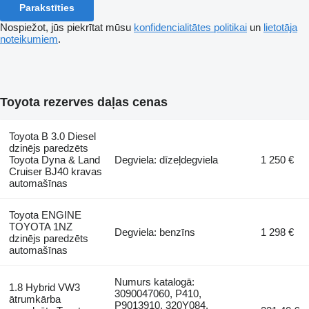
Parakstīties
Nospiežot, jūs piekrītat mūsu
konfidencialitātes politikai
un
lietotāja
noteikumiem
.
Toyota rezerves daļas cenas
Toyota B 3.0 Diesel
dzinējs paredzēts
Toyota Dyna & Land
Degviela: dīzeļdegviela
1 250 €
Cruiser BJ40 kravas
automašīnas
Toyota ENGINE
TOYOTA 1NZ
Degviela: benzīns
1 298 €
dzinējs paredzēts
automašīnas
Numurs katalogā:
1.8 Hybrid VW3
3090047060, P410,
ātrumkārba
P9013910, 320Y084,