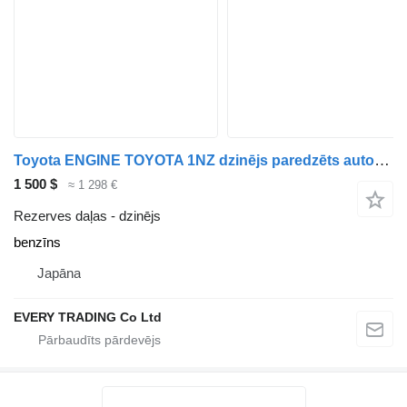
Toyota ENGINE TOYOTA 1NZ dzinējs paredzēts automašīnas
1 500 $
≈ 1 298 €
Rezerves daļas - dzinējs
benzīns
Japāna
EVERY TRADING Co Ltd