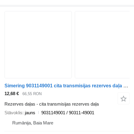
Simering 9031149001 cita transmisijas rezerves daļa paredzēts Toyota automašīnas
12,68 €
66,55 RON
Rezerves daļas - cita transmisijas rezerves daļa
Stāvoklis
jauns
9031149001 / 90311-49001
Rumānija, Baia Mare