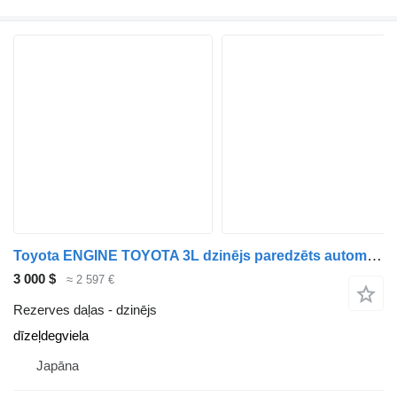
Toyota ENGINE TOYOTA 3L dzinējs paredzēts automašīnas
3 000 $
≈ 2 597 €
Rezerves daļas - dzinējs
dīzeļdegviela
Japāna