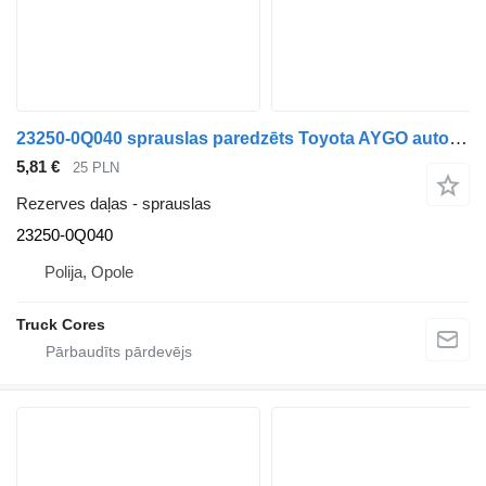
23250-0Q040 sprauslas paredzēts Toyota AYGO automašīnas
5,81 €
25 PLN
Rezerves daļas - sprauslas
23250-0Q040
Polija, Opole
Truck Cores