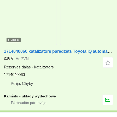
VIDEO
1714040060 katalizators paredzēts Toyota IQ automašīnas
216 €
Ar PVN
Rezerves daļas - katalizators
1714040060
Polija, Chyby
Kaliński - układy wydechowe