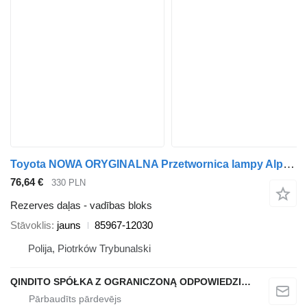
Toyota NOWA ORYGINALNA Przetwornica lampy Alphard Vellfire 85967-12030 vadības bloks paredzēts automašīnas
76,64 €
330 PLN
Rezerves daļas - vadības bloks
Stāvoklis
jauns
85967-12030
Polija, Piotrków Trybunalski
QINDITO SPÓŁKA Z OGRANICZONĄ ODPOWIEDZIALNOŚCIĄ