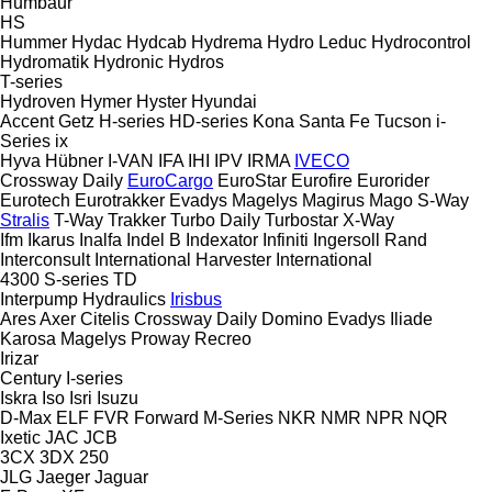
Humbaur
HS
Hummer
Hydac
Hydcab
Hydrema
Hydro Leduc
Hydrocontrol
Hydromatik
Hydronic
Hydros
T-series
Hydroven
Hymer
Hyster
Hyundai
Accent
Getz
H-series
HD-series
Kona
Santa Fe
Tucson
i-
Series
ix
Hyva
Hübner
I-VAN
IFA
IHI
IPV
IRMA
IVECO
Crossway
Daily
EuroCargo
EuroStar
Eurofire
Eurorider
Eurotech
Eurotrakker
Evadys
Magelys
Magirus
Mago
S-Way
Stralis
T-Way
Trakker
Turbo Daily
Turbostar
X-Way
Ifm
Ikarus
Inalfa
Indel B
Indexator
Infiniti
Ingersoll Rand
Interconsult
International Harvester
International
4300
S-series
TD
Interpump Hydraulics
Irisbus
Ares
Axer
Citelis
Crossway
Daily
Domino
Evadys
Iliade
Karosa
Magelys
Proway
Recreo
Irizar
Century
I-series
Iskra
Iso
Isri
Isuzu
D-Max
ELF
FVR
Forward
M-Series
NKR
NMR
NPR
NQR
Ixetic
JAC
JCB
3CX
3DX
250
JLG
Jaeger
Jaguar