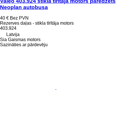
Valeo 403.924 stikla tīrītāja motors paredzēts
Neoplan autobusa
40 €
Bez PVN
Rezerves daļas - stikla tīrītāja motors
403.924
Latvija
Sia Gaismas motors
Sazināties ar pārdevēju