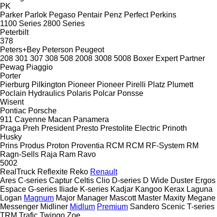
PK
Parker
Parlok
Pegaso
Pentair
Penz
Perfect
Perkins
1100 Series
2800 Series
Peterbilt
378
Peters+Bey
Peterson
Peugeot
208
301
307
308
508
2008
3008
5008
Boxer
Expert
Partner
Pewag
Piaggio
Porter
Pierburg
Pilkington
Pioneer
Pioneer
Pirelli
Platz
Plumett
Poclain Hydraulics
Polaris
Polcar
Ponsse
Wisent
Pontiac
Porsche
911
Cayenne
Macan
Panamera
Praga
Preh
President
Presto
Prestolite Electric
Prinoth
Husky
Prins
Produs
Proton
Proventia
RCM
RCM
RF-System
RM
Ragn-Sells
Raja
Ram
Ravo
5002
RealTruck
Reflexite
Reko
Renault
Ares
C-series
Captur
Celtis
Clio
D-series
D Wide
Duster
Ergos
Espace
G-series
Iliade
K-series
Kadjar
Kangoo
Kerax
Laguna
Logan
Magnum
Major
Manager
Mascott
Master
Maxity
Megane
Messenger
Midliner
Midlum
Premium
Sandero
Scenic
T-series
TRM
Trafic
Twingo
Zoe