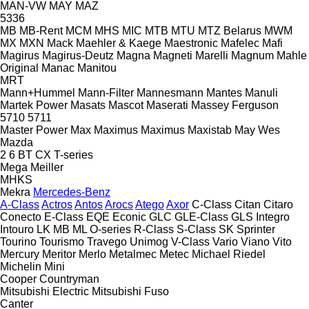
MAN-VW
MAY
MAZ
5336
MB
MB-Rent
MCM
MHS
MIC
MTB
MTU
MTZ Belarus
MWM
MX
MXN
Mack
Maehler & Kaege
Maestronic
Mafelec
Mafi
Magirus
Magirus-Deutz
Magna
Magneti Marelli
Magnum
Mahle
Original
Manac
Manitou
MRT
Mann+Hummel
Mann-Filter
Mannesmann
Mantes
Manuli
Martek Power
Masats
Mascot
Maserati
Massey Ferguson
5710
5711
Master Power
Max
Maximus
Maximus
Maxistab
May Wes
Mazda
2
6
BT
CX
T-series
Mega
Meiller
MHKS
Mekra
Mercedes-Benz
A-Class
Actros
Antos
Arocs
Atego
Axor
C-Class
Citan
Citaro
Conecto
E-Class
EQE
Econic
GLC
GLE-Class
GLS
Integro
Intouro
LK
MB
ML
O-series
R-Class
S-Class
SK
Sprinter
Tourino
Tourismo
Travego
Unimog
V-Class
Vario
Viano
Vito
Mercury
Meritor
Merlo
Metalmec
Metec
Michael Riedel
Michelin
Mini
Cooper
Countryman
Mitsubishi Electric
Mitsubishi Fuso
Canter