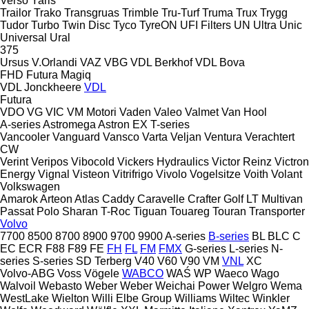
Verso
Yaris
Trailor
Trako
Transgruas
Trimble
Tru-Turf
Truma
Trux
Trygg
Tudor
Turbo
Twin Disc
Tyco
TyreON
UFI Filters
UN
Ultra
Unic
Universal
Ural
375
Ursus
V.Orlandi
VAZ
VBG
VDL Berkhof
VDL Bova
FHD
Futura
Magiq
VDL Jonckheere
VDL
Futura
VDO
VG
VIC
VM Motori
Vaden
Valeo
Valmet
Van Hool
A-series
Astromega
Astron
EX
T-series
Vancooler
Vanguard
Vansco
Varta
Veljan
Ventura
Verachtert
CW
Verint
Veripos
Vibocold
Vickers Hydraulics
Victor Reinz
Victron
Energy
Vignal
Visteon
Vitrifrigo
Vivolo
Vogelsitze
Voith
Volant
Volkswagen
Amarok
Arteon
Atlas
Caddy
Caravelle
Crafter
Golf
LT
Multivan
Passat
Polo
Sharan
T-Roc
Tiguan
Touareg
Touran
Transporter
Volvo
7700
8500
8700
8900
9700
9900
A-series
B-series
BL
BLC
C
EC
ECR
F88
F89
FE
FH
FL
FM
FMX
G-series
L-series
N-
series
S-series
SD
Terberg
V40
V60
V90
VM
VNL
XC
Volvo-ABG
Voss
Vögele
WABCO
WAŚ
WP
Waeco
Wago
Walvoil
Webasto
Weber
Weber
Weichai Power
Welgro
Wema
WestLake
Wielton
Willi Elbe Group
Williams
Wiltec
Winkler