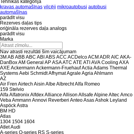
Tehnikas kategorija
kravas automašīnas
vilcēji
mikroautobusi
autobusi
automašīnas
parādīt visu
Rezerves daļas tips
oriģināla rezerves daļa
analogs
parādīt visu
Marka
Nav atrasti rezultāti šim vaicājumam
3M
AB
ABB
ABC
ABI
ABS
ACC
ACDelco
ACM
ADR
AIC
AKA-
DanBox
AM General
AP
ASA
ATC
ATE
ATI
AVA Cooling
AXA
AXE
Ackermann
Ackermann-Fruehauf
Actia
Adams Thermal
Systems
Aebi Schmidt
Afhymat
Agrale
Agria
Ahlmann
AZ
Air Fren
Airtech
Aisin
Albe
Albrecht
Alfa Romeo
159
Stelvio
Alfa
Alfatronix
Alfdex
Alliance
Allison
Allsafe
Alpine
Altec
Amco
Veba
Ammann
Annovi Reverberi
Anteo
Asas
Ashok Leyland
Aspöck
Astra
BM
HD
Atlas
1304
1504
1604
Atlet
Audi
A-series
Q-series
RS
S-series