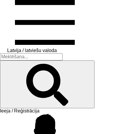
Latvija / latviešu valoda
Ieeja / Reģistrācija