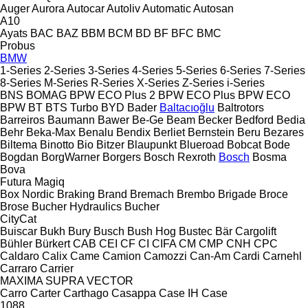
Auger
Aurora
Autocar
Autoliv
Automatic
Autosan
A10
Ayats
BAC
BAZ
BBM
BCM
BD
BF
BFC
BMC
Probus
BMW
1-Series
2-Series
3-Series
4-Series
5-Series
6-Series
7-Series
8-Series
M-Series
R-Series
X-Series
Z-Series
i-Series
BNS
BOMAG
BPW ECO Plus 2
BPW ECO Plus
BPW ECO
BPW
BT
BTS Turbo
BYD
Bader
Baltacıoğlu
Baltrotors
Barreiros
Baumann
Bawer
Be-Ge
Beam
Becker
Bedford
Bedia
Behr
Beka-Max
Benalu
Bendix
Berliet
Bernstein
Beru
Bezares
Biltema
Binotto
Bio
Bitzer
Blaupunkt
Blueroad
Bobcat
Bode
Bogdan
BorgWarner
Borgers
Bosch Rexroth
Bosch
Bosma
Bova
Futura
Magiq
Box Nordic
Braking
Brand
Bremach
Brembo
Brigade
Broce
Brose
Bucher Hydraulics
Bucher
CityCat
Buiscar
Bukh
Bury
Busch
Bush Hog
Bustec
Bär Cargolift
Bühler
Bürkert
CAB
CEI
CF
CI
CIFA
CM
CMP
CNH
CPC
Caldaro
Calix
Came
Camion
Camozzi
Can-Am
Cardi
Carnehl
Carraro
Carrier
MAXIMA
SUPRA
VECTOR
Carro
Carter
Carthago
Casappa
Case IH
Case
1088