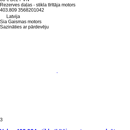
Rezerves daļas - stikla tīrītāja motors
403.809 3568201042
Latvija
Sia Gaismas motors
Sazināties ar pārdevēju
3