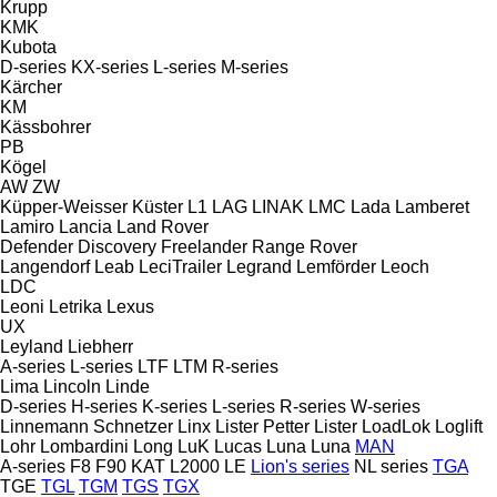
Krupp
KMK
Kubota
D-series
KX-series
L-series
M-series
Kärcher
KM
Kässbohrer
PB
Kögel
AW
ZW
Küpper-Weisser
Küster
L1
LAG
LINAK
LMC
Lada
Lamberet
Lamiro
Lancia
Land Rover
Defender
Discovery
Freelander
Range Rover
Langendorf
Leab
LeciTrailer
Legrand
Lemförder
Leoch
LDC
Leoni
Letrika
Lexus
UX
Leyland
Liebherr
A-series
L-series
LTF
LTM
R-series
Lima
Lincoln
Linde
D-series
H-series
K-series
L-series
R-series
W-series
Linnemann Schnetzer
Linx
Lister Petter
Lister
LoadLok
Loglift
Lohr
Lombardini
Long
LuK
Lucas
Luna
Luna
MAN
A-series
F8
F90
KAT
L2000
LE
Lion's series
NL series
TGA
TGE
TGL
TGM
TGS
TGX