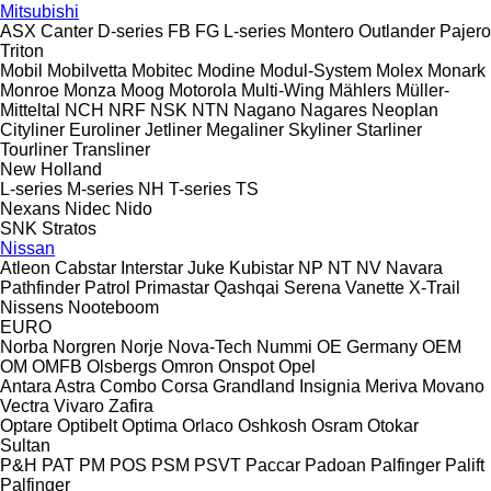
Mitsubishi
ASX
Canter
D-series
FB
FG
L-series
Montero
Outlander
Pajero
Triton
Mobil
Mobilvetta
Mobitec
Modine
Modul-System
Molex
Monark
Monroe
Monza
Moog
Motorola
Multi-Wing
Mählers
Müller-
Mitteltal
NCH
NRF
NSK
NTN
Nagano
Nagares
Neoplan
Cityliner
Euroliner
Jetliner
Megaliner
Skyliner
Starliner
Tourliner
Transliner
New Holland
L-series
M-series
NH
T-series
TS
Nexans
Nidec
Nido
SNK
Stratos
Nissan
Atleon
Cabstar
Interstar
Juke
Kubistar
NP
NT
NV
Navara
Pathfinder
Patrol
Primastar
Qashqai
Serena
Vanette
X-Trail
Nissens
Nooteboom
EURO
Norba
Norgren
Norje
Nova-Tech
Nummi
OE Germany
OEM
OM
OMFB
Olsbergs
Omron
Onspot
Opel
Antara
Astra
Combo
Corsa
Grandland
Insignia
Meriva
Movano
Vectra
Vivaro
Zafira
Optare
Optibelt
Optima
Orlaco
Oshkosh
Osram
Otokar
Sultan
P&H
PAT
PM
POS
PSM
PSVT
Paccar
Padoan
Palfinger Palift
Palfinger