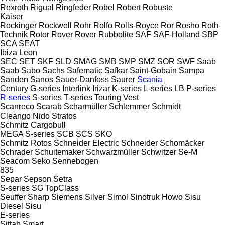
Rexroth
Rigual
Ringfeder
Robel
Robert
Robuste
Kaiser
Rockinger
Rockwell
Rohr
Rolfo
Rolls-Royce
Ror
Rosho
Roth-
Technik
Rotor
Rover
Rover
Rubbolite
SAF
SAF-Holland
SBP
SCA
SEAT
Ibiza
Leon
SEC
SET
SKF
SLD
SMAG
SMB
SMP
SMZ
SOR
SWF
Saab
Saab
Sabo
Sachs
Safematic
Safkar
Saint-Gobain
Sampa
Sanden
Sanos
Sauer-Danfoss
Saurer
Scania
Century
G-series
Interlink
Irizar
K-series
L-series
LB
P-series
R-series
S-series
T-series
Touring
Vest
Scanreco
Scarab
Scharmüller
Schlemmer
Schmidt
Cleango
Nido
Stratos
Schmitz Cargobull
MEGA
S-series
SCB
SCS
SKO
Schmitz Rotos
Schneider Electric
Schneider
Schomäcker
Schrader
Schuitemaker
Schwarzmüller
Schwitzer
Se-M
Seacom
Seko
Sennebogen
835
Separ
Sepson
Setra
S-series
SG
TopClass
Seuffer
Sharp
Siemens
Silver
Simol
Sinotruk Howo
Sisu
Diesel
Sisu
E-series
Sittab
Smart