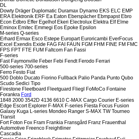
DL
Dowty
Dräger
Duplomatic
Duramax
Dynamo
EKS
ELC
EMP
ERA Elektronik
ERF
Ea
Eaton
Eberspächer
Ebmpapst
Ebro
Econ
Edbro
Effer
Egelhof
Ekeri
Electrolux
Elektra
Elf
Elme
Eminox
Emitec
Emmegi
Eos
Epoke
Epsilon
M-series
Q-series
Erhard
Ermax
Esco
Estepe
Europart
Euroricambi
EverFocus
Excel
Exendis
Exide
FAG
FAI
FAUN
FGM
FHM
FINE
FM
FMC
FPS
FPT
FTE
FUM
Faltcom
Fan
Fassi
F-series
Fast
Faymonville
Feber
Febi
Fendt
Ferodo
Ferrari
500-series
700-series
Ferro
Festo
Fiat
500
Doblo
Ducato
Fiorino
Fullback
Palio
Panda
Punto
Qubo
Scudo
Sedici
Tipo
Firestone
Fleetboard
Fleetguard
Fliegl
FoMoCo
Fontaine
Forankra
Ford
1848
2000
3542D
4136
6610
C-MAX
Cargo
Courier
E-series
Edge
Escort
Explorer
F-MAX
F-series
Fiesta
Focus
Fusion
Galaxy
Kuga
L-series
Mondeo
Ranger
S-MAX
TW
Tourneo
Transit
Fort
Foton
Fox
Fram
Frankia
Fransgård
Franz
Frauenthal
Automotive
Freenco
Freightliner
Cascadia