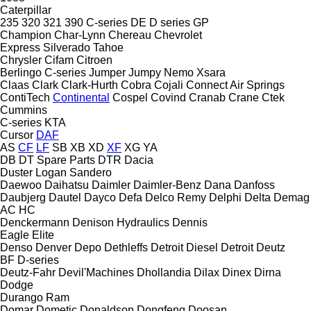
Caterpillar
235
320
321
390
C-series
DE
D series
GP
Champion
Char-Lynn
Chereau
Chevrolet
Express
Silverado
Tahoe
Chrysler
Cifam
Citroen
Berlingo
C-series
Jumper
Jumpy
Nemo
Xsara
Claas
Clark
Clark-Hurth
Cobra
Cojali
Connect Air Springs
ContiTech
Continental
Cospel
Covind
Cranab
Crane
Ctek
Cummins
C-series
KTA
Cursor
DAF
AS
CF
LF
SB
XB
XD
XF
XG
YA
DB
DT Spare Parts
DTR
Dacia
Duster
Logan
Sandero
Daewoo
Daihatsu
Daimler
Daimler-Benz
Dana
Danfoss
Daubjerg
Dautel
Dayco
Defa
Delco Remy
Delphi
Delta
Demag
AC
HC
Denckermann
Denison Hydraulics
Dennis
Eagle
Elite
Denso
Denver
Depo
Dethleffs
Detroit Diesel
Detroit
Deutz
BF
D-series
Deutz-Fahr
Devil'Machines
Dhollandia
Dilax
Dinex
Dirna
Dodge
Durango
Ram
Domar
Dometic
Donaldson
Dongfeng
Doosan