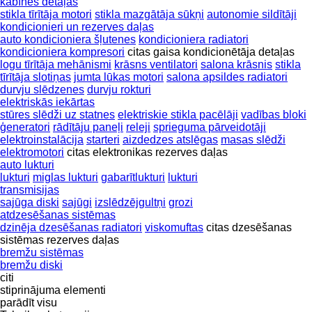
kabīnes detaļas
stikla tīrītāja motori
stikla mazgātāja sūkņi
autonomie sildītāji
kondicionieri un rezerves daļas
auto kondicioniera šļutenes
kondicioniera radiatori
kondicioniera kompresori
citas gaisa kondicionētāja detaļas
logu tīrītāja mehānismi
krāsns ventilatori
salona krāsnis
stikla
tīrītāja slotiņas
jumta lūkas motori
salona apsildes radiatori
durvju slēdzenes
durvju rokturi
elektriskās iekārtas
stūres slēdži uz statnes
elektriskie stikla pacēlāji
vadības bloki
ģeneratori
rādītāju paneļi
releji
sprieguma pārveidotāji
elektroinstalācija
starteri
aizdedzes atslēgas
masas slēdži
elektromotori
citas elektronikas rezerves daļas
auto lukturi
lukturi
miglas lukturi
gabarītlukturi
lukturi
transmisijas
sajūga diski
sajūgi
izslēdzējgultņi
grozi
atdzesēšanas sistēmas
dzinēja dzesēšanas radiatori
viskomuftas
citas dzesēšanas
sistēmas rezerves daļas
bremžu sistēmas
bremžu diski
citi
stiprinājuma elementi
parādīt visu