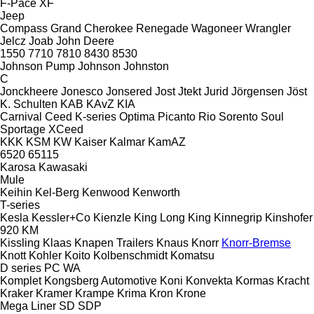
F-Pace
XF
Jeep
Compass
Grand Cherokee
Renegade
Wagoneer
Wrangler
Jelcz
Joab
John Deere
1550
7710
7810
8430
8530
Johnson Pump
Johnson
Johnston
C
Jonckheere
Jonesco
Jonsered
Jost
Jtekt
Jurid
Jörgensen
Jöst
K. Schulten
KAB
KAvZ
KIA
Carnival
Ceed
K-series
Optima
Picanto
Rio
Sorento
Soul
Sportage
XCeed
KKK
KSM
KW
Kaiser
Kalmar
KamAZ
6520
65115
Karosa
Kawasaki
Mule
Keihin
Kel-Berg
Kenwood
Kenworth
T-series
Kesla
Kessler+Co
Kienzle
King Long
King
Kinnegrip
Kinshofer
920
KM
Kissling
Klaas
Knapen Trailers
Knaus
Knorr
Knorr-Bremse
Knott
Kohler
Koito
Kolbenschmidt
Komatsu
D series
PC
WA
Komplet
Kongsberg Automotive
Koni
Konvekta
Kormas
Kracht
Kraker
Kramer
Krampe
Krima
Kron
Krone
Mega Liner
SD
SDP