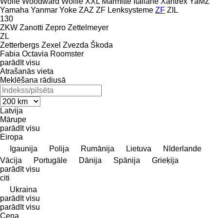
Wolfe
Woodward
Wölfle
XXL Marmitte Italiane
Xantrex
YaMZ
Yamaha
Yanmar
Yoke
ZAZ
ZF Lenksysteme
ZF
ZIL
130
ZKW
Zanotti
Zepro
Zettelmeyer
ZL
Zetterbergs
Zexel
Zvezda
Škoda
Fabia
Octavia
Roomster
parādīt visu
Atrašanās vieta
Meklēšana rādiusā
Latvija
Mārupe
parādīt visu
Eiropa
Igaunija
Polija
Rumānija
Lietuva
Nīderlande
Vācija
Portugāle
Dānija
Spānija
Grieķija
parādīt visu
citi
Ukraina
parādīt visu
parādīt visu
Cena