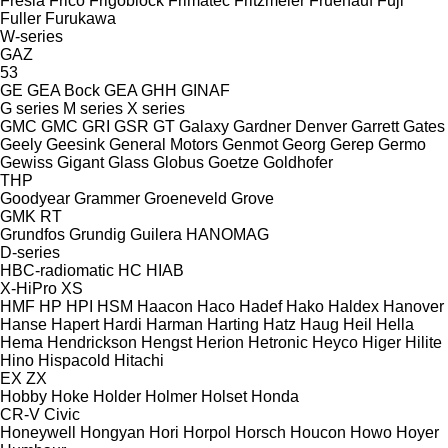
Fresia
Frico
Frigoblock
Frimatec
Fritzmeier
Fruehauf
Fuji
Fuller
Furukawa
W-series
GAZ
53
GE
GEA Bock
GEA
GHH
GINAF
G series
M series
X series
GMC
GMC
GRI
GSR
GT
Galaxy
Gardner Denver
Garrett
Gates
Geely
Geesink
General Motors
Genmot
Georg
Gerep
Germo
Gewiss
Gigant
Glass
Globus
Goetze
Goldhofer
THP
Goodyear
Grammer
Groeneveld
Grove
GMK
RT
Grundfos
Grundig
Guilera
HANOMAG
D-series
HBC-radiomatic
HC
HIAB
X-HiPro
XS
HMF
HP
HPI
HSM
Haacon
Haco
Hadef
Hako
Haldex
Hanover
Hanse
Hapert
Hardi
Harman
Harting
Hatz
Haug
Heil
Hella
Hema
Hendrickson
Hengst
Herion
Hetronic
Heyco
Higer
Hilite
Hino
Hispacold
Hitachi
EX
ZX
Hobby
Hoke
Holder
Holmer
Holset
Honda
CR-V
Civic
Honeywell
Hongyan
Hori
Horpol
Horsch
Houcon
Howo
Hoyer