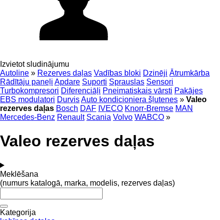
Izvietot sludinājumu
Autoline
»
Rezerves daļas
Vadības bloki
Dzinēji
Ātrumkārba
Rādītāju paneļi
Apdare
Suporti
Sprauslas
Sensori
Turbokompresori
Diferenciāļi
Pneimatiskais vārsti
Pakājes
EBS modulatori
Durvis
Auto kondicioniera šļutenes
»
Valeo
rezerves daļas
Bosch
DAF
IVECO
Knorr-Bremse
MAN
Mercedes-Benz
Renault
Scania
Volvo
WABCO
»
Valeo rezerves daļas
Meklēšana
(numurs katalogā, marka, modelis, rezerves daļas)
Kategorija