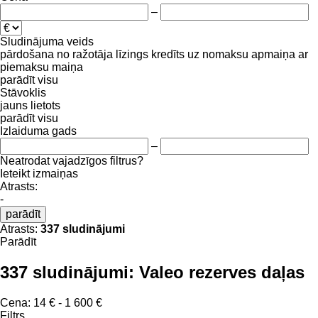
–
Sludinājuma veids
pārdošana
no ražotāja
līzings
kredīts
uz nomaksu
apmaiņa ar
piemaksu
maiņa
parādīt visu
Stāvoklis
jauns
lietots
parādīt visu
Izlaiduma gads
–
Neatrodat vajadzīgos filtrus?
Ieteikt izmaiņas
Atrasts:
-
parādīt
Atrasts:
337 sludinājumi
Parādīt
337 sludinājumi:
Valeo rezerves daļas
Cena:
14 € - 1 600 €
Filtrs