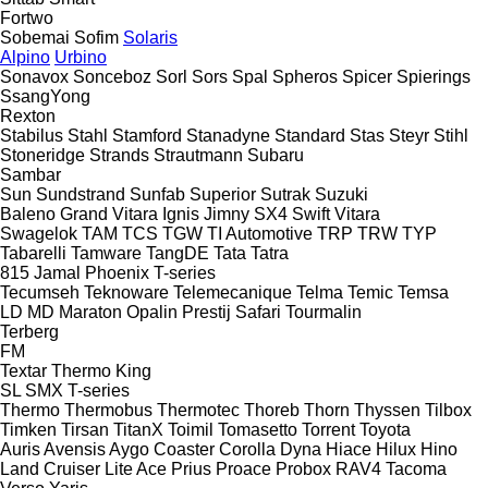
Fortwo
Sobemai
Sofim
Solaris
Alpino
Urbino
Sonavox
Sonceboz
Sorl
Sors
Spal
Spheros
Spicer
Spierings
SsangYong
Rexton
Stabilus
Stahl
Stamford
Stanadyne
Standard
Stas
Steyr
Stihl
Stoneridge
Strands
Strautmann
Subaru
Sambar
Sun
Sundstrand
Sunfab
Superior
Sutrak
Suzuki
Baleno
Grand Vitara
Ignis
Jimny
SX4
Swift
Vitara
Swagelok
TAM
TCS
TGW
TI Automotive
TRP
TRW
TYP
Tabarelli
Tamware
TangDE
Tata
Tatra
815
Jamal
Phoenix
T-series
Tecumseh
Teknoware
Telemecanique
Telma
Temic
Temsa
LD
MD
Maraton
Opalin
Prestij
Safari
Tourmalin
Terberg
FM
Textar
Thermo King
SL
SMX
T-series
Thermo
Thermobus
Thermotec
Thoreb
Thorn
Thyssen
Tilbox
Timken
Tirsan
TitanX
Toimil
Tomasetto
Torrent
Toyota
Auris
Avensis
Aygo
Coaster
Corolla
Dyna
Hiace
Hilux
Hino
Land Cruiser
Lite Ace
Prius
Proace
Probox
RAV4
Tacoma