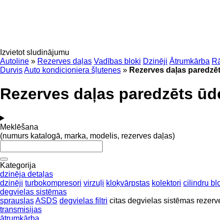
Izvietot sludinājumu
Autoline
»
Rezerves daļas
Vadības bloki
Dzinēji
Ātrumkārba
Rā
Durvis
Auto kondicioniera šļutenes
»
Rezerves daļas paredzē
Rezerves daļas paredzēts ūd
Meklēšana
(numurs katalogā, marka, modelis, rezerves daļas)
Kategorija
dzinēja detaļas
dzinēji
turbokompresori
virzuļi
kloķvārpstas
kolektori
cilindru bl
degvielas sistēmas
sprauslas
ASDS
degvielas filtri
citas degvielas sistēmas rezerv
transmisijas
ātrumkārba