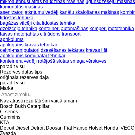
mikroautobusi ātrās palīdzības mašīnas
ugunsdzēsēju mašīnas
komunālās mašīnas
asenizatori
atkritumu vedēji
kanālu skalošanas mašīnas
kombin
lidostas tehnika
bagāžas vilcēji
cita lidostas tehnika
dzelzceļa tehnika
konteineri
automašīnas
kemperi
mototehnika
laivas
motorjahtas
citi ūdens transporti
aprīkojums
aprīkojums kravas tehnikai
celtņi-manipulatori
dzesēšanas iekārtas
kravas lifti
aprīkojums komunālai tehnikai
konteinera vedēji
rotējošā slotas
sniega vērstuves
parādīt visu
Rezerves daļas tips
oriģināla rezerves daļa
parādīt visu
Marka
Nav atrasti rezultāti šim vaicājumam
Bosch
Bukh
Caterpillar
C-series
Cummins
KTA
Detroit Diesel
Detroit
Doosan
Fiat
Hanse
Holset
Honda
IVECO
Zvezda