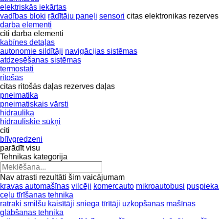
elektriskās iekārtas
vadības bloki
rādītāju paneļi
sensori
citas elektronikas rezerves
darba elementi
citi darba elementi
kabīnes detaļas
autonomie sildītāji
navigācijas sistēmas
atdzesēšanas sistēmas
termostati
ritošās
citas ritošās daļas rezerves daļas
pneimatika
pneimatiskais vārsti
hidraulika
hidrauliskie sūkņi
citi
blīvgredzeni
parādīt visu
Tehnikas kategorija
Nav atrasti rezultāti šim vaicājumam
kravas automašīnas
vilcēji
komercauto
mikroautobusi
puspiek
ceļu tīrīšanas tehnika
ratraki
smilšu kaisītāji
sniega tīrītāji
uzkopšanas mašīnas
glābšanas tehnika