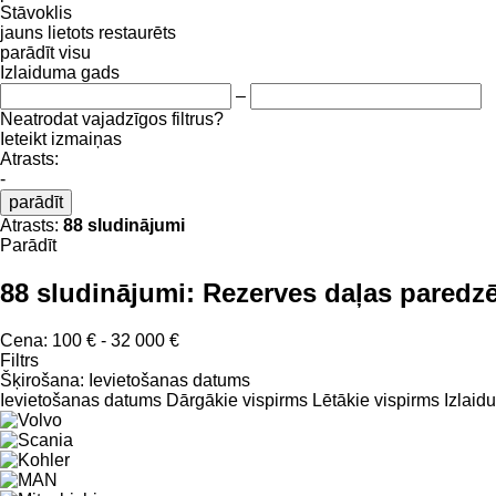
Stāvoklis
jauns
lietots
restaurēts
parādīt visu
Izlaiduma gads
–
Neatrodat vajadzīgos filtrus?
Ieteikt izmaiņas
Atrasts:
-
parādīt
Atrasts:
88 sludinājumi
Parādīt
88 sludinājumi:
Rezerves daļas paredzē
Cena:
100 € - 32 000 €
Filtrs
Šķirošana
:
Ievietošanas datums
Ievietošanas datums
Dārgākie vispirms
Lētākie vispirms
Izlaid