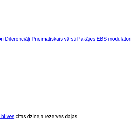
ri
Diferenciāļi
Pneimatiskais vārsti
Pakājes
EBS modulatori
 blīves
citas dzinēja rezerves daļas