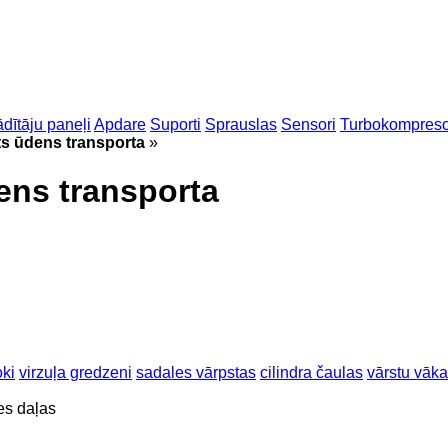
dītāju paneļi
Apdare
Suporti
Sprauslas
Sensori
Turbokompreso
ts ūdens transporta
»
ens transporta
oki
virzuļa gredzeni
sadales vārpstas
cilindra čaulas
vārstu vāka
es daļas