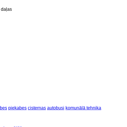
 daļas
abes
piekabes
cisternas
autobusi
komunālā tehnika