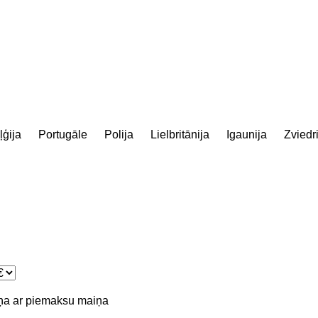
ļģija
Portugāle
Polija
Lielbritānija
Igaunija
Zviedr
ņa ar piemaksu
maiņa