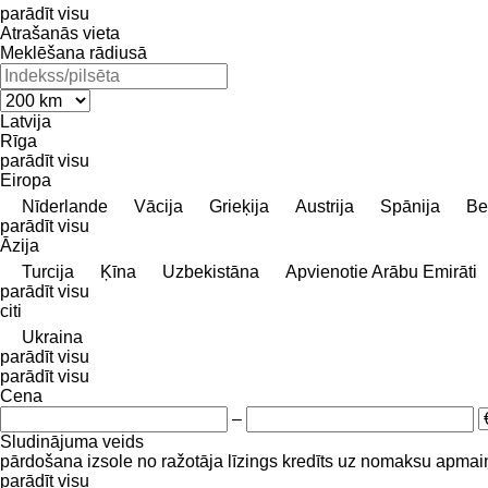
parādīt visu
Atrašanās vieta
Meklēšana rādiusā
Latvija
Rīga
parādīt visu
Eiropa
Nīderlande
Vācija
Grieķija
Austrija
Spānija
Be
parādīt visu
Āzija
Turcija
Ķīna
Uzbekistāna
Apvienotie Arābu Emirāti
parādīt visu
citi
Ukraina
parādīt visu
parādīt visu
Cena
–
Sludinājuma veids
pārdošana
izsole
no ražotāja
līzings
kredīts
uz nomaksu
apmai
parādīt visu