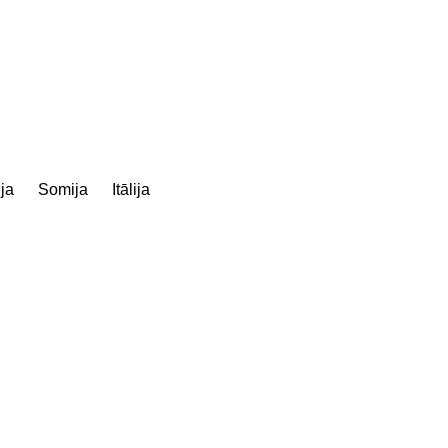
ija
Somija
Itālija