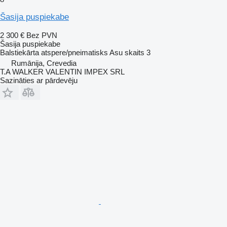
Šasija puspiekabe
2 300 €
Bez PVN
Šasija puspiekabe
Balstiekārta
atspere/pneimatisks
Asu skaits
3
Rumānija, Crevedia
T.A WALKER VALENTIN IMPEX SRL
Sazināties ar pārdevēju