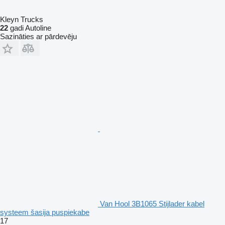
Kleyn Trucks
22
gadi Autoline
Sazināties ar pārdevēju
Van Hool 3B1065 Stijlader kabel
systeem šasija puspiekabe
17