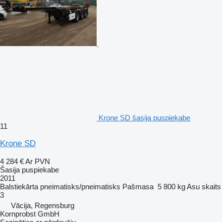
Krone SD šasija puspiekabe
11
Krone SD
4 284 €
Ar PVN
Šasija puspiekabe
2011
Balstiekārta
pneimatisks/pneimatisks
Pašmasa
5 800 kg
Asu skaits
3
Vācija, Regensburg
Kornprobst GmbH