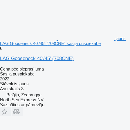
jauns
LAG Gooseneck 40′/45′ (708CNE) šasija puspiekabe
6
LAG Gooseneck 40′/45′ (708CNE)
Cena pēc pieprasījuma
Šasija puspiekabe
2022
Stāvoklis
jauns
Asu skaits
3
Beļģija, Zeebrugge
North Sea Express NV
Sazināties ar pārdevēju