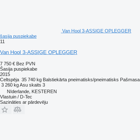
Van Hool 3-ASSIGE OPLEGGER
šasija puspiekabe
11
Van Hool 3-ASSIGE OPLEGGER
7 750 €
Bez PVN
Šasija puspiekabe
2015
Celtspēja
35 740 kg
Balstiekārta
pneimatisks/pneimatisks
Pašmasa
3 260 kg
Asu skaits
3
Nīderlande, KESTEREN
Vlastuin / D-Tec
Sazināties ar pārdevēju