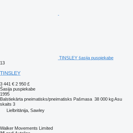
TINSLEY šasija puspiekabe
13
TINSLEY
3 441 €
2 950 £
Šasija puspiekabe
1995
Balstiekārta
pneimatisks/pneimatisks
Pašmasa
38 000 kg
Asu
skaits
3
Lielbritānija, Sawley
Walker Movements Limited