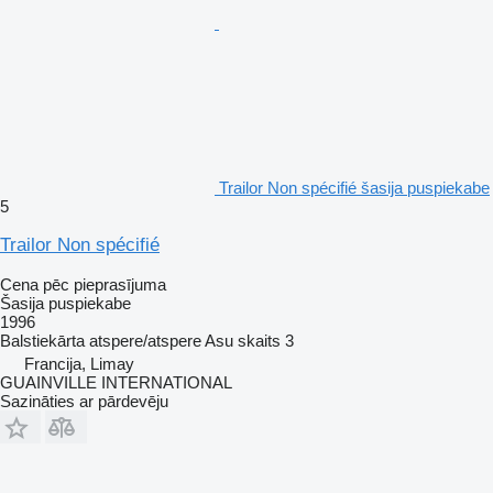
Trailor Non spécifié šasija puspiekabe
5
Trailor Non spécifié
Cena pēc pieprasījuma
Šasija puspiekabe
1996
Balstiekārta
atspere/atspere
Asu skaits
3
Francija, Limay
GUAINVILLE INTERNATIONAL
Sazināties ar pārdevēju