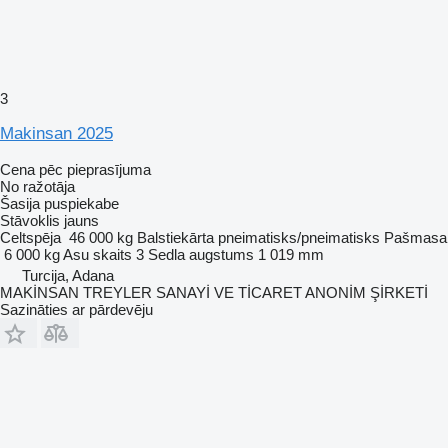
3
Makinsan 2025
Cena pēc pieprasījuma
No ražotāja
Šasija puspiekabe
Stāvoklis
jauns
Celtspēja
46 000 kg
Balstiekārta
pneimatisks/pneimatisks
Pašmasa
6 000 kg
Asu skaits
3
Sedla augstums
1 019 mm
Turcija, Adana
MAKİNSAN TREYLER SANAYİ VE TİCARET ANONİM ŞİRKETİ
Sazināties ar pārdevēju