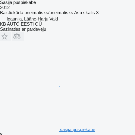
Šasija puspiekabe
2012
Balstiekārta
pneimatisks/pneimatisks
Asu skaits
3
Igaunija, Lääne-Harju Vald
KB AUTO EESTI OÜ
Sazināties ar pārdevēju
šasija puspiekabe
8