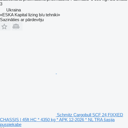
3
Ukraina
«ESKA Kapital lizing b/u tehniki»
Sazināties ar pārdevēju
Schmitz Cargobull SCF 24 FIXXED
CHASSIS | 45ft HC * 4350 kg * APK 12-2026 * NL TRA šasija
puspiekabe