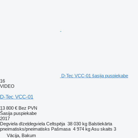
D-Tec VCC-01 šasija puspiekabe
16
VIDEO
D-Tec VCC-01
13 800 €
Bez PVN
Šasija puspiekabe
2017
Degviela
dīzeļdegviela
Celtspēja
38 030 kg
Balstiekārta
pneimatisks/pneimatisks
Pašmasa
4 974 kg
Asu skaits
3
Vācija, Bakum