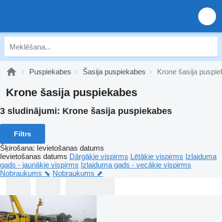
Puspiekabes
Šasija puspiekabes
Krone šasija puspi
Krone šasija puspiekabes
3 sludinājumi:
Krone šasija puspiekabes
Filtrs
Šķirošana
:
Ievietošanas datums
Ievietošanas datums
Dārgākie vispirms
Lētākie vispirms
Izlaiduma
gads - jaunākie vispirms
Izlaiduma gads - vecākie vispirms
Nobraukums ⬊
Nobraukums ⬈