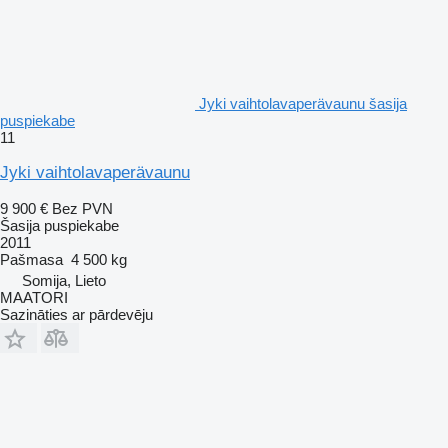
Jyki vaihtolavaperävaunu šasija
puspiekabe
11
Jyki vaihtolavaperävaunu
9 900 €
Bez PVN
Šasija puspiekabe
2011
Pašmasa
4 500 kg
Somija, Lieto
MAATORI
Sazināties ar pārdevēju