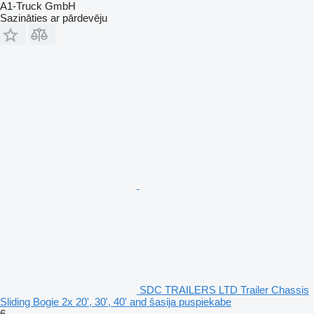
A1-Truck GmbH
Sazināties ar pārdevēju
SDC TRAILERS LTD Trailer Chassis
Sliding Bogie 2x 20', 30', 40' and šasija puspiekabe
6