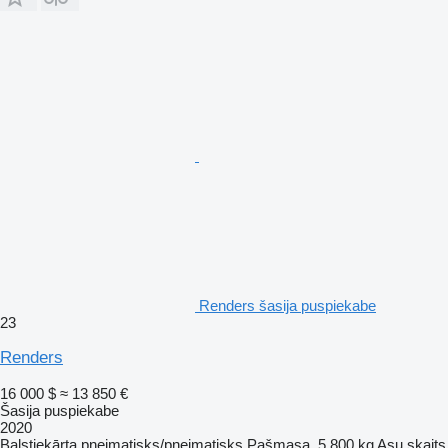
Renders šasija puspiekabe
23
Renders
16 000 $
≈ 13 850 €
Šasija puspiekabe
2020
Balstiekārta
pneimatisks/pneimatisks
Pašmasa
5 800 kg
Asu skaits