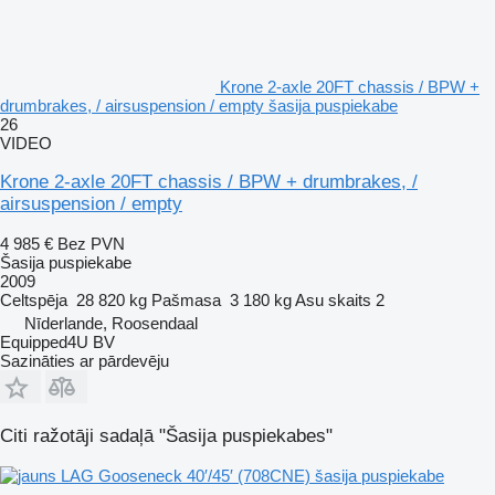
Krone 2-axle 20FT chassis / BPW +
drumbrakes, / airsuspension / empty šasija puspiekabe
26
VIDEO
Krone 2-axle 20FT chassis / BPW + drumbrakes, /
airsuspension / empty
4 985 €
Bez PVN
Šasija puspiekabe
2009
Celtspēja
28 820 kg
Pašmasa
3 180 kg
Asu skaits
2
Nīderlande, Roosendaal
Equipped4U BV
Sazināties ar pārdevēju
Citi ražotāji sadaļā "Šasija puspiekabes"