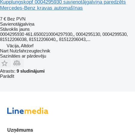
Kupplungskopf 0004295930 savienotājgalviņa paredzēts
Mercedes-Benz kravas automašīnas
7 €
Bez PVN
Savienotājgalviņa
Stāvoklis
jauns
0004295930 461.6500210004297930,, 0004295130, 0004299530,
81512206038, 81512206040,, 81512206043,...
Vācija, Altdorf
Nart Nutzfahrzeugtechnik
Sazināties ar pārdevēju
Atrasts:
9 sludinājumi
Parādīt
Uzņēmums