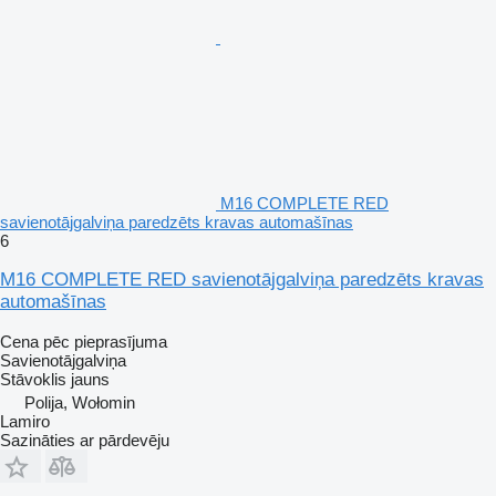
M16 COMPLETE RED
savienotājgalviņa paredzēts kravas automašīnas
6
M16 COMPLETE RED savienotājgalviņa paredzēts kravas
automašīnas
Cena pēc pieprasījuma
Savienotājgalviņa
Stāvoklis
jauns
Polija, Wołomin
Lamiro
Sazināties ar pārdevēju