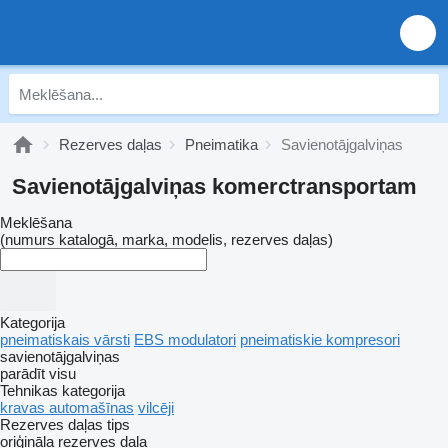
Rezerves daļas
Pneimatika
Savienotājgalviņas
Savienotājgalviņas komerctransportam
Meklēšana
(numurs katalogā, marka, modelis, rezerves daļas)
Kategorija
pneimatiskais vārsti
EBS modulatori
pneimatiskie kompresori
savienotājgalviņas
parādīt visu
Tehnikas kategorija
kravas automašīnas
vilcēji
Rezerves daļas tips
oriģināla rezerves daļa