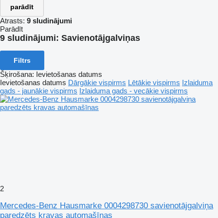
parādīt
Atrasts:
9 sludinājumi
Parādīt
9 sludinājumi:
Savienotājgalviņas
Filtrs
Šķirošana
:
Ievietošanas datums
Ievietošanas datums
Dārgākie vispirms
Lētākie vispirms
Izlaiduma
gads - jaunākie vispirms
Izlaiduma gads - vecākie vispirms
2
Mercedes-Benz Hausmarke 0004298730 savienotājgalviņa
paredzēts kravas automašīnas