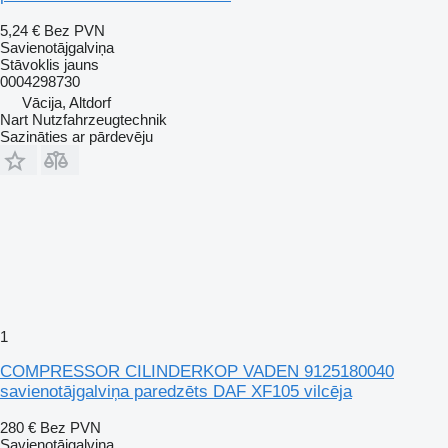
5,24 €
Bez PVN
Savienotājgalviņa
Stāvoklis
jauns
0004298730
Vācija, Altdorf
Nart Nutzfahrzeugtechnik
Sazināties ar pārdevēju
1
COMPRESSOR CILINDERKOP VADEN 9125180040
savienotājgalviņa paredzēts DAF XF105 vilcēja
280 €
Bez PVN
Savienotājgalviņa