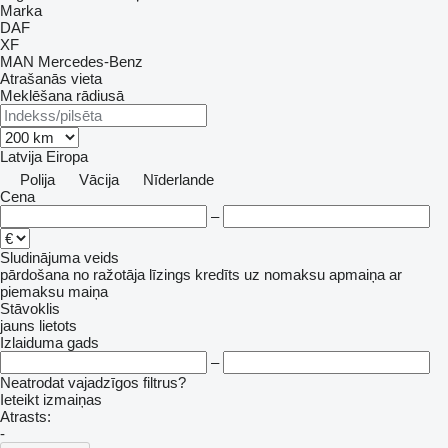
Marka
DAF
XF
MAN
Mercedes-Benz
Atrašanās vieta
Meklēšana rādiusā
Latvija
Eiropa
Polija
Vācija
Nīderlande
Cena
–
Sludinājuma veids
pārdošana
no ražotāja
līzings
kredīts
uz nomaksu
apmaiņa ar
piemaksu
maiņa
Stāvoklis
jauns
lietots
Izlaiduma gads
–
Neatrodat vajadzīgos filtrus?
Ieteikt izmaiņas
Atrasts:
-