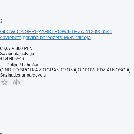
3
GŁOWICA SPRĘŻARKI POWIETRZA 4120906546
savienotājgalviņa paredzēts MAN vilcēja
69,67 €
300 PLN
Savienotājgalviņa
4120906546
Polija, Michałów
QINDITO SPÓŁKA Z OGRANICZONĄ ODPOWIEDZIALNOŚCIĄ
Sazināties ar pārdevēju