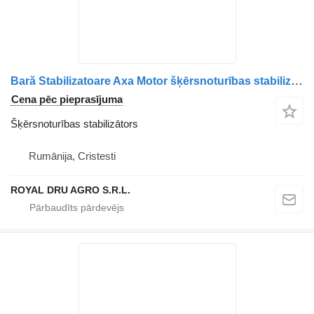
Bară Stabilizatoare Axa Motor šķērsnoturības stabilizātors paredzēts MAN 81437156103 / 85437156034 / 81437150152 / 85437150040 kravas automašīnas
Cena pēc pieprasījuma
Šķērsnoturības stabilizātors
Rumānija, Cristesti
ROYAL DRU AGRO S.R.L.