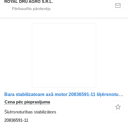
ROYAL DRU AGRO S.R.L.
Bara stabilizatoare axă motor 20836591-11 šķērsnoturības stabilizātors paredzēts Volvo 20836591 kravas automašīnas
Cena pēc pieprasījuma
Šķērsnoturības stabilizātors
20836591-11