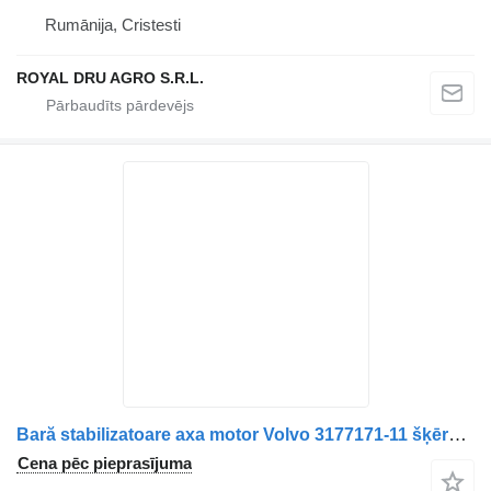
Rumānija, Cristesti
ROYAL DRU AGRO S.R.L.
Bară stabilizatoare axa motor Volvo 3177171-11 šķērsnoturības stabilizātors paredzēts kravas automašīnas
Cena pēc pieprasījuma