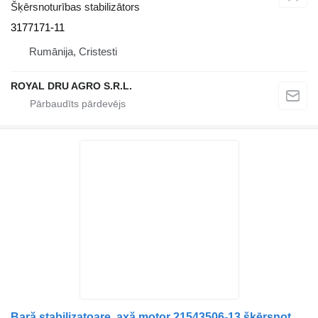
Šķērsnoturības stabilizātors
3177171-11
Rumānija, Cristesti
ROYAL DRU AGRO S.R.L.
Bară stabilizatoare, axă motor 21543506-13 šķērsnoturības stabilizātors paredzēts Volvo – 21543506 kravas automašīnas