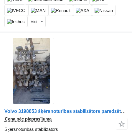
Visi
Volvo 3198853 šķērsnoturības stabilizātors paredzēts Volvo FH16.FH13:FH4 kravas automašīnas
Cena pēc pieprasījuma
Šķērsnoturības stabilizātors