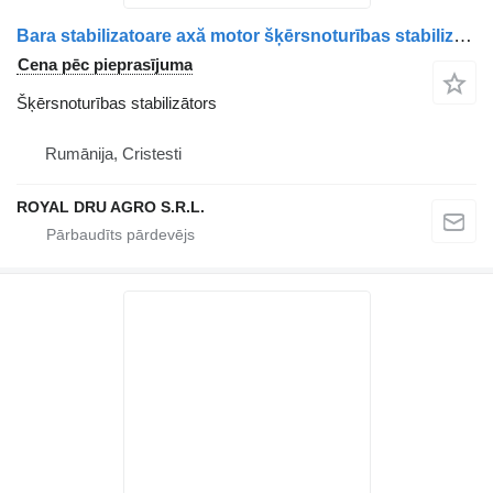
Bara stabilizatoare axă motor šķērsnoturības stabilizātors paredzēts Volvo 24425408-18 kravas automašīnas
Cena pēc pieprasījuma
Šķērsnoturības stabilizātors
Rumānija, Cristesti
ROYAL DRU AGRO S.R.L.