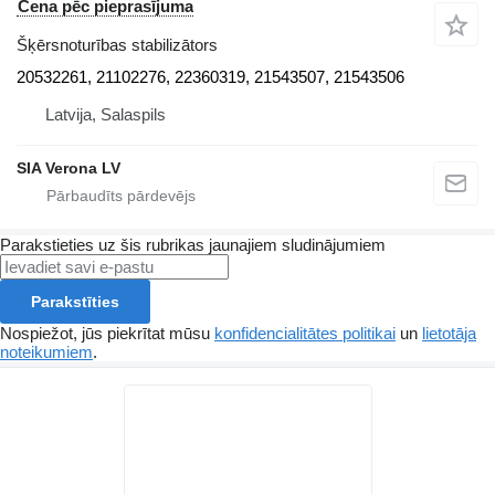
Cena pēc pieprasījuma
Šķērsnoturības stabilizātors
20532261, 21102276, 22360319, 21543507, 21543506
Latvija, Salaspils
SIA Verona LV
Parakstieties uz šis rubrikas jaunajiem sludinājumiem
Parakstīties
Nospiežot, jūs piekrītat mūsu
konfidencialitātes politikai
un
lietotāja
noteikumiem
.