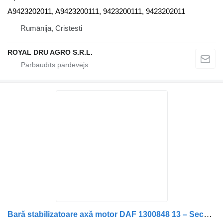
A9423202011, A9423200111, 9423200111, 9423202011
Rumānija, Cristesti
ROYAL DRU AGRO S.R.L.
Bară stabilizatoare axă motor DAF 1300848 13 – Second Hand 1300848-13 šķērsnoturības stabilizātors paredzēts kravas automašīnas