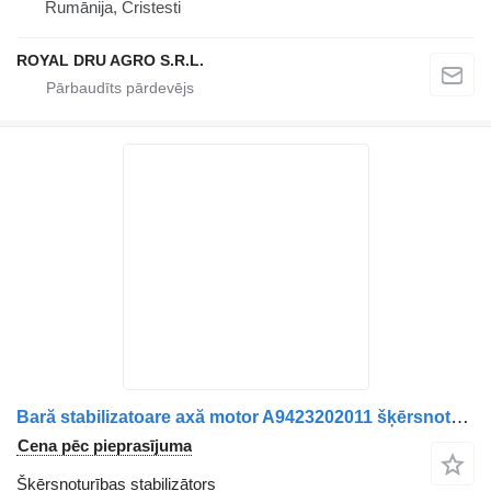
Rumānija, Cristesti
ROYAL DRU AGRO S.R.L.
Bară stabilizatoare axă motor A9423202011 šķērsnoturības stabilizātors paredzēts Mercedes-Benz A9423202011/A9423200111 kravas automašīnas
Cena pēc pieprasījuma
Šķērsnoturības stabilizātors