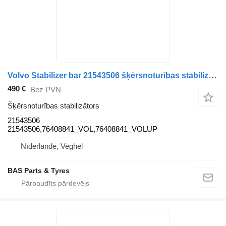
Volvo Stabilizer bar 21543506 šķērsnoturības stabilizātors paredzēts Volvo kravas automašīnas
490 €
Bez PVN
Šķērsnoturības stabilizātors
21543506
21543506,76408841_VOL,76408841_VOLUP
Nīderlande, Veghel
BAS Parts & Tyres