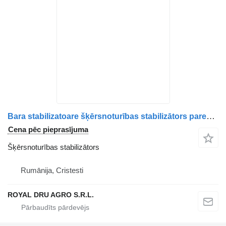
Bara stabilizatoare šķērsnoturības stabilizātors paredzēts AXA motor MAN 8143715, 6116, 81437156116, 81437150163, 8143715-0163, 81437156079, 8143715-6079 kravas automašīnas
Cena pēc pieprasījuma
Šķērsnoturības stabilizātors
Rumānija, Cristesti
ROYAL DRU AGRO S.R.L.