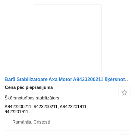
Bară Stabilizatoare Axa Motor A9423200211 šķērsnoturības stabilizātors paredzēts Mercedes-Benz A9423200211 / 9423200211 / A9423201911 / 9423201911 kravas automašīnas
Cena pēc pieprasījuma
Šķērsnoturības stabilizātors
A9423200211, 9423200211, A9423201911,
9423201911
Rumānija, Cristesti