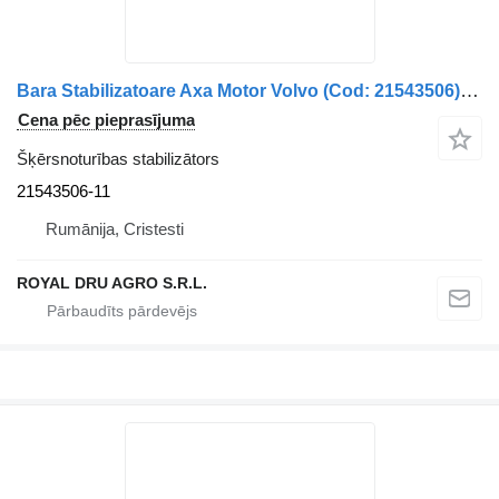
Bara Stabilizatoare Axa Motor Volvo (Cod: 21543506) 21543506-11 šķērsnoturības stabilizātors paredzēts kravas automašīnas
Cena pēc pieprasījuma
Šķērsnoturības stabilizātors
21543506-11
Rumānija, Cristesti
ROYAL DRU AGRO S.R.L.