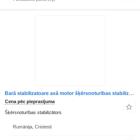
Bară stabilizatoare axă motor šķērsnoturības stabilizātors paredzēts Volvo 1629164 22351041 kravas automašīnas
Cena pēc pieprasījuma
Šķērsnoturības stabilizātors
Rumānija, Cristesti