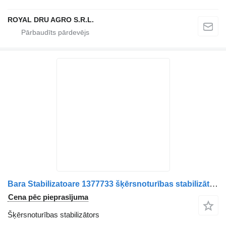
ROYAL DRU AGRO S.R.L.
Bara Stabilizatoare 1377733 šķērsnoturības stabilizātors paredzēts AXA Motor Scania 13677 kravas automašīnas
Cena pēc pieprasījuma
Šķērsnoturības stabilizātors