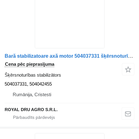
Bară stabilizatoare axă motor 504037331 šķērsnoturības stabilizātors paredzēts Irisbus 504037331 / 504042455 kravas automašīnas
Cena pēc pieprasījuma
Šķērsnoturības stabilizātors
504037331, 504042455
Rumānija, Cristesti
ROYAL DRU AGRO S.R.L.