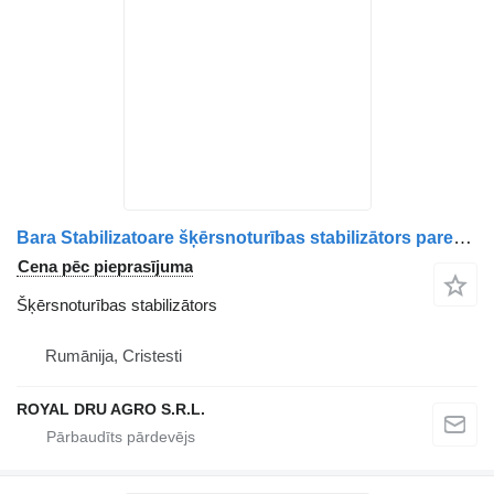
Bara Stabilizatoare šķērsnoturības stabilizātors paredzēts AXA Motor Volvo 70311672 kravas automašīnas
Cena pēc pieprasījuma
Šķērsnoturības stabilizātors
Rumānija, Cristesti
ROYAL DRU AGRO S.R.L.