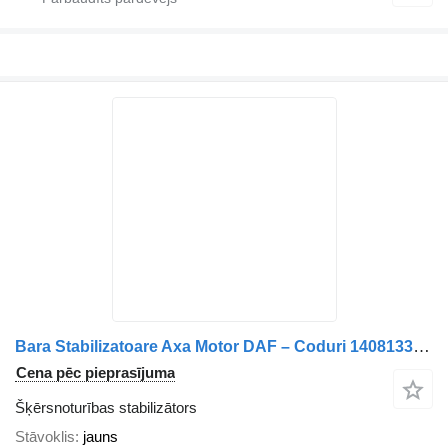
Bara Stabilizatoare Axa Motor DAF – Coduri 1408133, 1700744 šķērsnoturības stabilizātors paredzēts kravas automašīnas
Cena pēc pieprasījuma
Šķērsnoturības stabilizātors
Stāvoklis
jauns