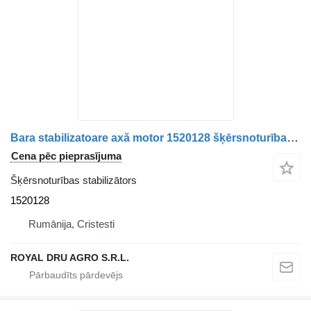
Bara stabilizatoare axă motor 1520128 šķērsnoturības stabilizātors paredzēts Scania – Cod kravas automašīnas
Cena pēc pieprasījuma
Šķērsnoturības stabilizātors
1520128
Rumānija, Cristesti
ROYAL DRU AGRO S.R.L.