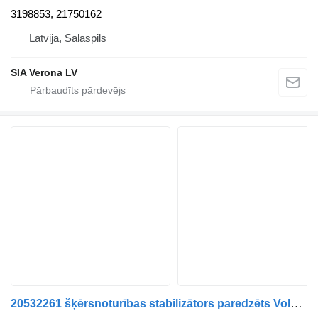
3198853, 21750162
Latvija, Salaspils
SIA Verona LV
20532261 šķērsnoturības stabilizātors paredzēts Volvo FH16.FH13,FH4 kravas automašīnas