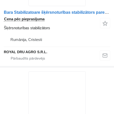
Bara Stabilizatoare šķērsnoturības stabilizātors paredzēts AXA Motor Volvo 21199808 kravas automašīnas
Cena pēc pieprasījuma
Šķērsnoturības stabilizātors
Rumānija, Cristesti
ROYAL DRU AGRO S.R.L.