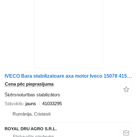
IVECO Bara stabilizatoare axa motor Iveco 15078 4152 41033295 šķērsnoturības stabilizātors paredzēts kravas automašīnas
Cena pēc pieprasījuma
Šķērsnoturības stabilizātors
Stāvoklis
jauns
41033295
Rumānija, Cristesti
ROYAL DRU AGRO S.R.L.