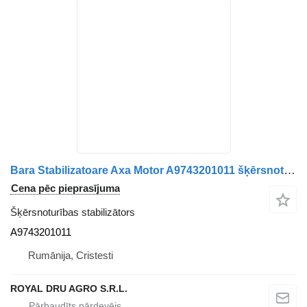
Bara Stabilizatoare Axa Motor A9743201011 šķērsnoturības stabilizātors paredzēts Mercedes-Benz 9743201011 kravas automašīnas
Cena pēc pieprasījuma
Šķērsnoturības stabilizātors
A9743201011
Rumānija, Cristesti
ROYAL DRU AGRO S.R.L.