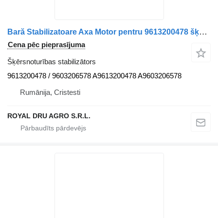
Bară Stabilizatoare Axa Motor pentru 9613200478 šķērsnoturības stabilizātors paredzēts Mercedes-Benz – Coduri: 9613200478, 9603206578, A9613200478, A9603206578 kravas automašīnas
Cena pēc pieprasījuma
Šķērsnoturības stabilizātors
9613200478 / 9603206578 A9613200478 A9603206578
Rumānija, Cristesti
ROYAL DRU AGRO S.R.L.