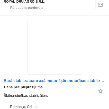
ROYAL DRU AGRO S.R.L.
Bară stabilizatoare axă motor šķērsnoturības stabilizātors paredzēts MAN – coduri: 81437156105, 81437150150, 81437156100 kravas automašīnas
Cena pēc pieprasījuma
Šķērsnoturības stabilizātors
Rumānija, Cristesti