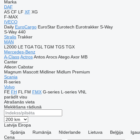
Marka
DAF
AS
CF
LF
XF
XG
F-MAX
IVECO
Daily
EuroCargo
EuroStar
Eurotech
Eurotrakker
S-Way
S-Way 440
Stralis
Trakker
MAN
L2000
LE
TGA
TGL
TGM
TGS
TGX
Mercedes-Benz
A-Class
Actros
Antos
Arocs
Atego
Axor
MB
Canter
Atleon
Cabstar
Magnum
Mascott
Midliner
Midlum
Premium
Scania
R-series
Volvo
FE
FH
FL
FM
FMX
G-series
L-series
VNL
parādīt visu
Atrašanās vieta
Meklēšana rādiusā
Latvija
Eiropa
Spānija
Rumānija
Nīderlande
Lietuva
Beļģija
Igau
Cena