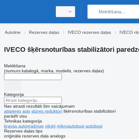
Autoline
Rezerves daļas
IVECO rezerves daļas
IVECO rit
IVECO šķērsnoturības stabilizātori pared
Meklēšana
(numurs katalogā, marka, modelis, rezerves daļas)
Kategorija
Nav atrasti rezultāti šim vaicājumam
atsperes
asis
stūres reduktori
šķērsnoturības stabilizātori
parādīt visu
Tehnikas kategorija
kravas automašīnas
vilcēji
mikroautobusi
autobusi
Rezerves daļas tips
oriģināla rezerves daļa
analogs