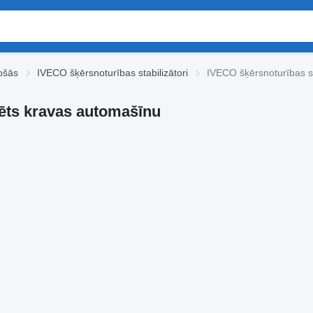
ošās
IVECO šķērsnoturības stabilizātori
IVECO šķērsnoturības st
zēts kravas automašīnu