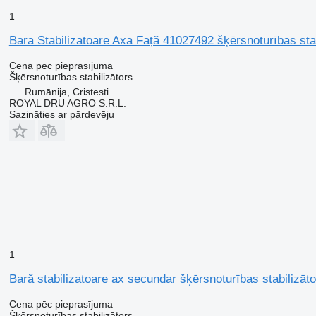
1
Bara Stabilizatoare Axa Față 41027492 šķērsnoturības s
Cena pēc pieprasījuma
Šķērsnoturības stabilizātors
Rumānija, Cristesti
ROYAL DRU AGRO S.R.L.
Sazināties ar pārdevēju
1
Bară stabilizatoare ax secundar šķērsnoturības stabiliz
Cena pēc pieprasījuma
Šķērsnoturības stabilizātors