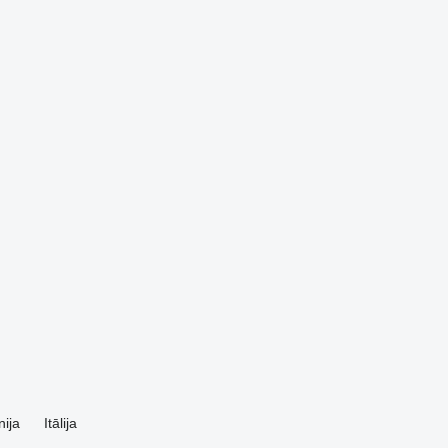
nija
Itālija