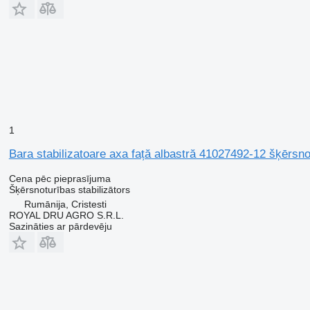
1
Bara stabilizatoare axa față albastră 41027492-12 šķērsn
Cena pēc pieprasījuma
Šķērsnoturības stabilizātors
Rumānija, Cristesti
ROYAL DRU AGRO S.R.L.
Sazināties ar pārdevēju