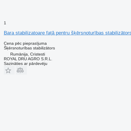
1
Bara stabilizatoare față pentru šķērsnoturības stabilizā
Cena pēc pieprasījuma
Šķērsnoturības stabilizātors
Rumānija, Cristesti
ROYAL DRU AGRO S.R.L.
Sazināties ar pārdevēju