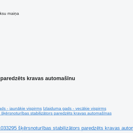
ksu
maiņa
i paredzēts kravas automašīnu
ds - jaunākie vispirms
Izlaiduma gads - vecākie vispirms
033295 šķērsnoturības stabilizātors paredzēts kravas aut