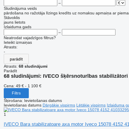
–
Sludinājuma veids
pārdošana
no ražotāja
līzings
kredīts
uz nomaksu
apmaiņa ar piema
Stāvoklis
jauns
lietots
Izlaiduma gads
–
Neatrodat vajadzīgos filtrus?
Ieteikt izmaiņas
Atrasts:
-
parādīt
Atrasts:
68 sludinājumi
Parādīt
68 sludinājumi:
IVECO šķērsnoturības stabilizātor
Cena:
49 € - 1 100 €
Filtrs
Šķirošana
:
Ievietošanas datums
Ievietošanas datums
Dārgākie vispirms
Lētākie vispirms
Izlaiduma ga
1
IVECO Bara stabilizatoare axa motor Iveco 15078 4152 41