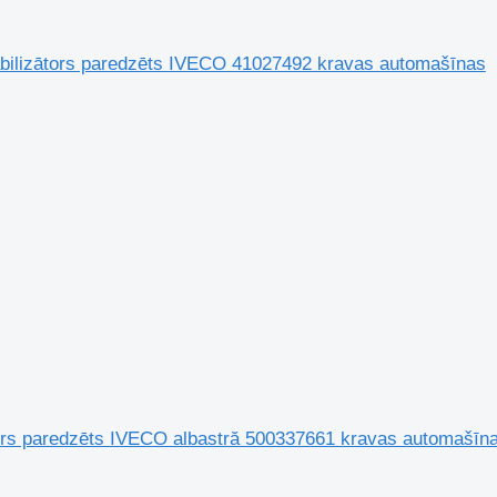
tabilizātors paredzēts IVECO 41027492 kravas automašīnas
ātors paredzēts IVECO albastră 500337661 kravas automašīn