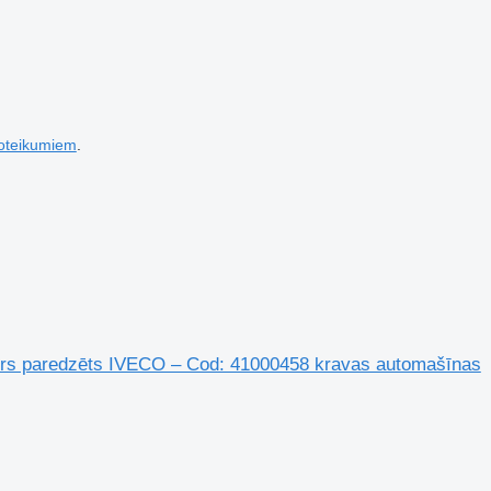
noteikumiem
.
ātors paredzēts IVECO – Cod: 41000458 kravas automašīnas