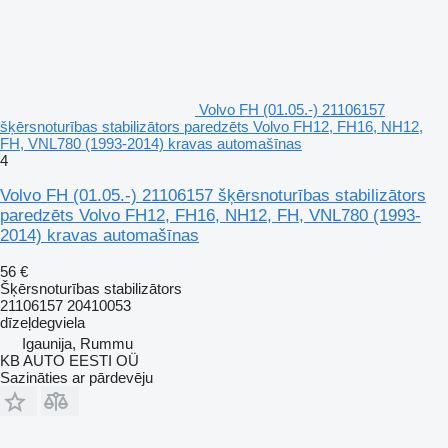
Volvo FH (01.05.-) 21106157
šķērsnoturības stabilizātors paredzēts Volvo FH12, FH16, NH12,
FH, VNL780 (1993-2014) kravas automašīnas
4
Volvo FH (01.05.-) 21106157 šķērsnoturības stabilizātors
paredzēts Volvo FH12, FH16, NH12, FH, VNL780 (1993-
2014) kravas automašīnas
56 €
Šķērsnoturības stabilizātors
21106157 20410053
dīzeļdegviela
Igaunija, Rummu
KB AUTO EESTI OÜ
Sazināties ar pārdevēju