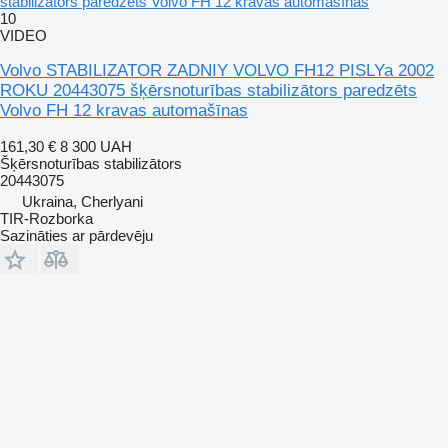
stabilizātors paredzēts Volvo FH 12 kravas automašīnas
10
VIDEO
Volvo STABILIZATOR ZADNIY VOLVO FH12 PISLYa 2002
ROKU 20443075 šķērsnoturības stabilizātors paredzēts
Volvo FH 12 kravas automašīnas
161,30 €
8 300 UAH
Šķērsnoturības stabilizātors
20443075
Ukraina, Cherlyani
TIR-Rozborka
Sazināties ar pārdevēju