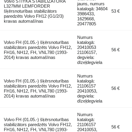
Volvo STIYKA STABILIZATORA
jauns, numurs
L327MM LEMFORDER
katalogā: 34604
šķērsnoturības stabilizātors
53 €
3986433,
paredzēts Volvo FH12 (G1/2/3)
1629668,
kravas automašīnas
20477805
Numurs
Volvo FH (01.05.-) šķērsnoturības
katalogā:
stabilizātors paredzēts Volvo FH12,
20410053
56 €
FH16, NH12, FH, VNL780 (1993-
21106157,
2014) kravas automašīnas
degviela:
dīzeļdegviela
Numurs
Volvo FH (01.05.-) šķērsnoturības
katalogā:
stabilizātors paredzēts Volvo FH12,
21106157
56 €
FH16, NH12, FH, VNL780 (1993-
20410053,
2014) kravas automašīnas
degviela:
dīzeļdegviela
Numurs
Volvo FH (01.05.-) šķērsnoturības
katalogā:
stabilizātors paredzēts Volvo FH12,
21106157
56 €
FH16, NH12, FH, VNL780 (1993-
20410053,