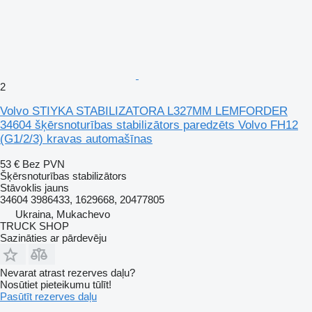
2
Volvo STIYKA STABILIZATORA L327MM LEMFORDER
34604 šķērsnoturības stabilizātors paredzēts Volvo FH12
(G1/2/3) kravas automašīnas
53 €
Bez PVN
Šķērsnoturības stabilizātors
Stāvoklis
jauns
34604 3986433, 1629668, 20477805
Ukraina, Mukachevo
TRUCK SHOP
Sazināties ar pārdevēju
Nevarat atrast rezerves daļu?
Nosūtiet pieteikumu tūlīt!
Pasūtīt rezerves daļu