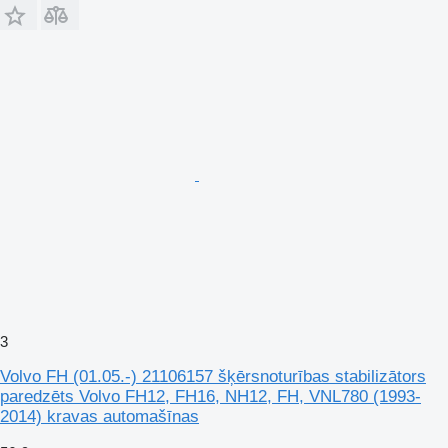
3
Volvo FH (01.05.-) 21106157 šķērsnoturības stabilizātors
paredzēts Volvo FH12, FH16, NH12, FH, VNL780 (1993-
2014) kravas automašīnas