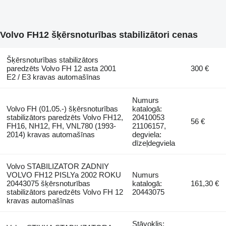
Volvo FH12 šķērsnoturības stabilizātori cenas
Šķērsnoturības stabilizātors
paredzēts Volvo FH 12 asta 2001
300 €
E2 / E3 kravas automašīnas
Numurs
Volvo FH (01.05.-) šķērsnoturības
katalogā:
stabilizātors paredzēts Volvo FH12,
20410053
56 €
FH16, NH12, FH, VNL780 (1993-
21106157,
2014) kravas automašīnas
degviela:
dīzeļdegviela
Volvo STABILIZATOR ZADNIY
VOLVO FH12 PISLYa 2002 ROKU
Numurs
20443075 šķērsnoturības
katalogā:
161,30 €
stabilizātors paredzēts Volvo FH 12
20443075
kravas automašīnas
Stāvoklis: