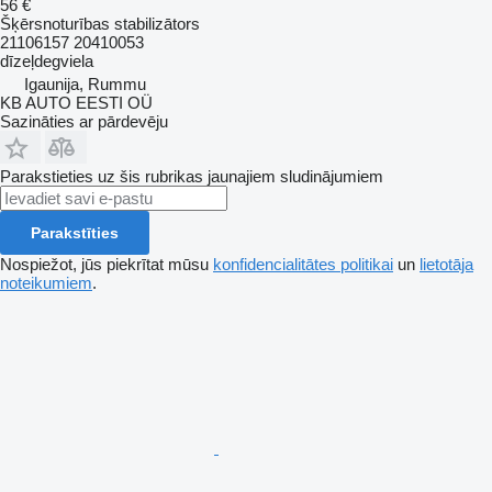
56 €
Šķērsnoturības stabilizātors
21106157 20410053
dīzeļdegviela
Igaunija, Rummu
KB AUTO EESTI OÜ
Sazināties ar pārdevēju
Parakstieties uz šis rubrikas jaunajiem sludinājumiem
Parakstīties
Nospiežot, jūs piekrītat mūsu
konfidencialitātes politikai
un
lietotāja
noteikumiem
.