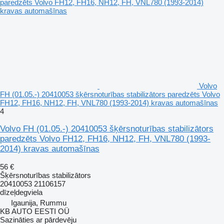
Volvo
FH (01.05.-) 20410053 šķērsnoturības stabilizātors paredzēts Volvo
FH12, FH16, NH12, FH, VNL780 (1993-2014) kravas automašīnas
4
Volvo FH (01.05.-) 20410053 šķērsnoturības stabilizātors
paredzēts Volvo FH12, FH16, NH12, FH, VNL780 (1993-
2014) kravas automašīnas
56 €
Šķērsnoturības stabilizātors
20410053 21106157
dīzeļdegviela
Igaunija, Rummu
KB AUTO EESTI OÜ
Sazināties ar pārdevēju