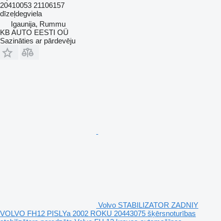
20410053 21106157
dīzeļdegviela
Igaunija, Rummu
KB AUTO EESTI OÜ
Sazināties ar pārdevēju
Volvo STABILIZATOR ZADNIY
VOLVO FH12 PISLYa 2002 ROKU 20443075 šķērsnoturības