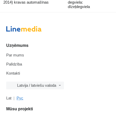
2014) kravas automašīnas
degviela:
dīzeļdegviela
Uzņēmums
Par mums
Palīdzība
Kontakti
Latvija / latviešu valoda
Lat
Рус
Mūsu projekti