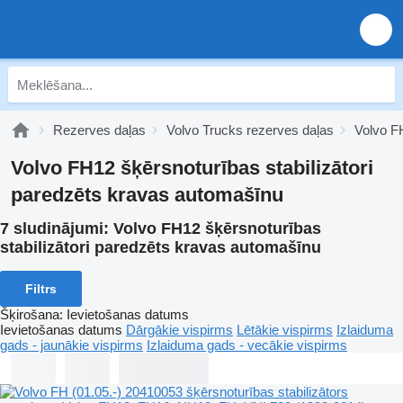
Rezerves daļas
Volvo Trucks rezerves daļas
Volvo F
Volvo FH12 šķērsnoturības stabilizātori
paredzēts kravas automašīnu
7 sludinājumi:
Volvo FH12 šķērsnoturības
stabilizātori paredzēts kravas automašīnu
Filtrs
Šķirošana
:
Ievietošanas datums
Ievietošanas datums
Dārgākie vispirms
Lētākie vispirms
Izlaiduma
gads - jaunākie vispirms
Izlaiduma gads - vecākie vispirms