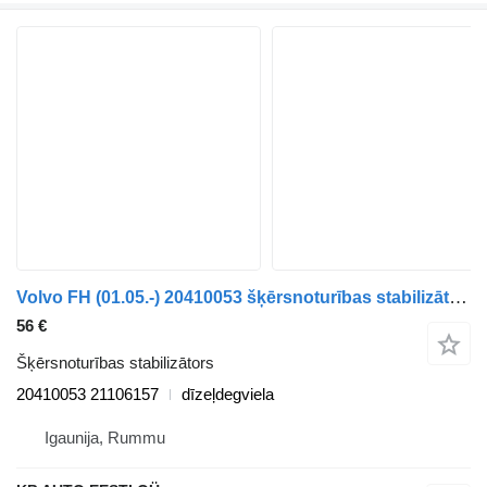
Volvo FH (01.05.-) 20410053 šķērsnoturības stabilizātors paredzēts Volvo FH12, FH16, NH12, FH, VNL780 (1993-2014) kravas automašīnas
56 €
Šķērsnoturības stabilizātors
20410053 21106157
dīzeļdegviela
Igaunija, Rummu