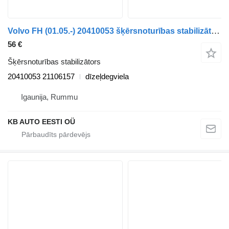
Volvo FH (01.05.-) 20410053 šķērsnoturības stabilizātors paredzēts Volvo FH12, FH16, NH12, FH, VNL780 (1993-2014) kravas automašīnas
56 €
Šķērsnoturības stabilizātors
20410053 21106157
dīzeļdegviela
Igaunija, Rummu
KB AUTO EESTI OÜ