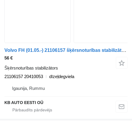
Volvo FH (01.05.-) 21106157 šķērsnoturības stabilizātors paredzēts Volvo FH12, FH16, NH12, FH, VNL780 (1993-2014) kravas automašīnas
56 €
Šķērsnoturības stabilizātors
21106157 20410053
dīzeļdegviela
Igaunija, Rummu
KB AUTO EESTI OÜ