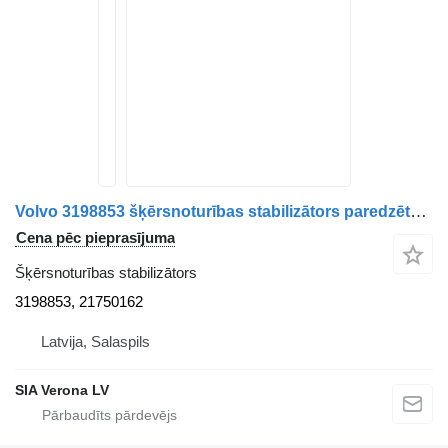
Volvo 3198853 šķērsnoturības stabilizātors paredzēts Volvo FH16.FH13:FH4 kravas automašīnas
Cena pēc pieprasījuma
Šķērsnoturības stabilizātors
3198853, 21750162
Latvija, Salaspils
SIA Verona LV