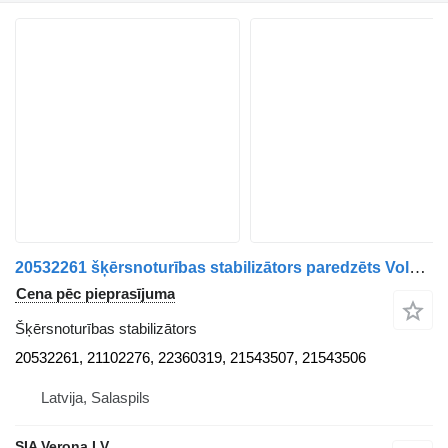
20532261 šķērsnoturības stabilizātors paredzēts Volvo FH16.FH13,FH4 kravas automašīnas
Cena pēc pieprasījuma
Šķērsnoturības stabilizātors
20532261, 21102276, 22360319, 21543507, 21543506
Latvija, Salaspils
SIA Verona LV