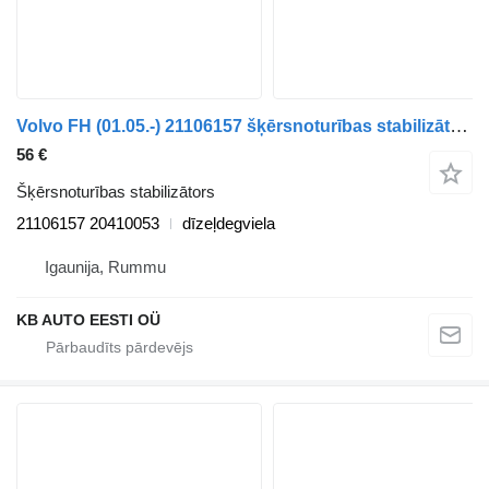
Volvo FH (01.05.-) 21106157 šķērsnoturības stabilizātors paredzēts Volvo FH12, FH16, NH12, FH, VNL780 (1993-2014) kravas automašīnas
56 €
Šķērsnoturības stabilizātors
21106157 20410053
dīzeļdegviela
Igaunija, Rummu
KB AUTO EESTI OÜ