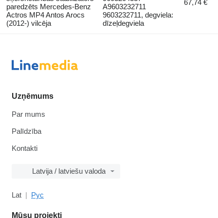
67,74 €
paredzēts Mercedes-Benz
A9603232711
Actros MP4 Antos Arocs
9603232711, degviela:
(2012-) vilcēja
dīzeļdegviela
Uzņēmums
Par mums
Palīdzība
Kontakti
Latvija / latviešu valoda
Lat
Рус
Mūsu projekti