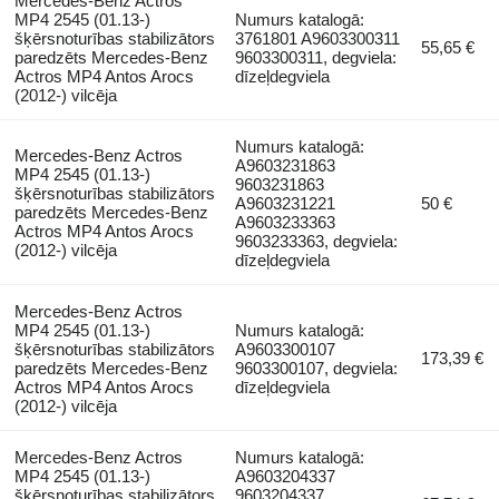
Mercedes-Benz Actros
MP4 2545 (01.13-)
Numurs katalogā:
šķērsnoturības stabilizātors
3761801 A9603300311
55,65 €
paredzēts Mercedes-Benz
9603300311, degviela:
Actros MP4 Antos Arocs
dīzeļdegviela
(2012-) vilcēja
Numurs katalogā:
Mercedes-Benz Actros
A9603231863
MP4 2545 (01.13-)
9603231863
šķērsnoturības stabilizātors
A9603231221
50 €
paredzēts Mercedes-Benz
A9603233363
Actros MP4 Antos Arocs
9603233363, degviela:
(2012-) vilcēja
dīzeļdegviela
Mercedes-Benz Actros
MP4 2545 (01.13-)
Numurs katalogā:
šķērsnoturības stabilizātors
A9603300107
173,39 €
paredzēts Mercedes-Benz
9603300107, degviela:
Actros MP4 Antos Arocs
dīzeļdegviela
(2012-) vilcēja
Mercedes-Benz Actros
Numurs katalogā:
MP4 2545 (01.13-)
A9603204337
šķērsnoturības stabilizātors
9603204337