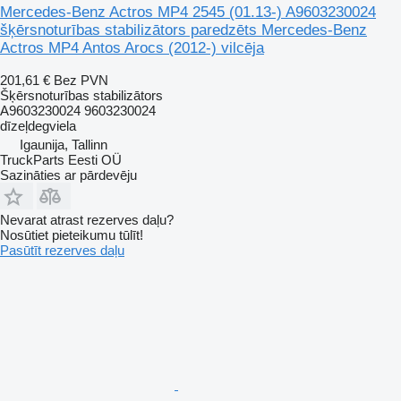
Mercedes-Benz Actros MP4 2545 (01.13-) A9603230024
šķērsnoturības stabilizātors paredzēts Mercedes-Benz
Actros MP4 Antos Arocs (2012-) vilcēja
201,61 €
Bez PVN
Šķērsnoturības stabilizātors
A9603230024 9603230024
dīzeļdegviela
Igaunija, Tallinn
TruckParts Eesti OÜ
Sazināties ar pārdevēju
Nevarat atrast rezerves daļu?
Nosūtiet pieteikumu tūlīt!
Pasūtīt rezerves daļu