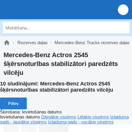
Rezerves daļas
Mercedes-Benz Trucks rezerves daļas
Mercedes-Benz Actros 2545
šķērsnoturības stabilizātori paredzēts
vilcēju
10 sludinājumi:
Mercedes-Benz Actros 2545
šķērsnoturības stabilizātori paredzēts vilcēju
Filtrs
Šķirošana
:
Ievietošanas datums
Ievietošanas datums
Dārgākie vispirms
Lētākie vispirms
Izlaiduma
gads - jaunākie vispirms
Izlaiduma gads - vecākie vispirms