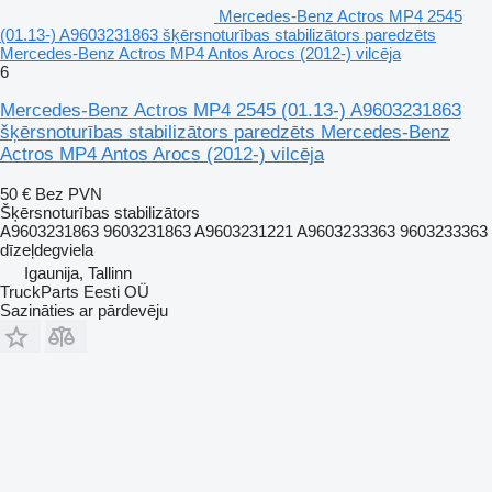
Mercedes-Benz Actros MP4 2545
(01.13-) A9603231863 šķērsnoturības stabilizātors paredzēts
Mercedes-Benz Actros MP4 Antos Arocs (2012-) vilcēja
6
Mercedes-Benz Actros MP4 2545 (01.13-) A9603231863
šķērsnoturības stabilizātors paredzēts Mercedes-Benz
Actros MP4 Antos Arocs (2012-) vilcēja
50 €
Bez PVN
Šķērsnoturības stabilizātors
A9603231863 9603231863 A9603231221 A9603233363 9603233363
dīzeļdegviela
Igaunija, Tallinn
TruckParts Eesti OÜ
Sazināties ar pārdevēju