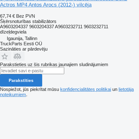
Actros MP4 Antos Arocs (2012-) vilcēja
67,74 €
Bez PVN
Šķērsnoturības stabilizātors
A9603204337 9603204337 A9603232711 9603232711
dīzeļdegviela
Igaunija, Tallinn
TruckParts Eesti OÜ
Sazināties ar pārdevēju
Parakstieties uz šis rubrikas jaunajiem sludinājumiem
Parakstīties
Nospiežot, jūs piekrītat mūsu
konfidencialitātes politikai
un
lietotāja
noteikumiem
.