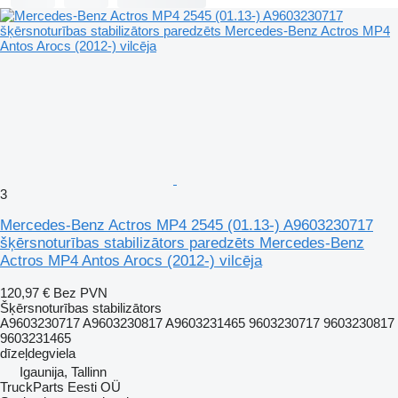
3
Mercedes-Benz Actros MP4 2545 (01.13-) A9603230717
šķērsnoturības stabilizātors paredzēts Mercedes-Benz
Actros MP4 Antos Arocs (2012-) vilcēja
120,97 €
Bez PVN
Šķērsnoturības stabilizātors
A9603230717 A9603230817 A9603231465 9603230717 9603230817
9603231465
dīzeļdegviela
Igaunija, Tallinn
TruckParts Eesti OÜ