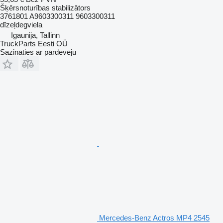
Šķērsnoturības stabilizātors
3761801 A9603300311 9603300311
dīzeļdegviela
Igaunija, Tallinn
TruckParts Eesti OÜ
Sazināties ar pārdevēju
Mercedes-Benz Actros MP4 2545