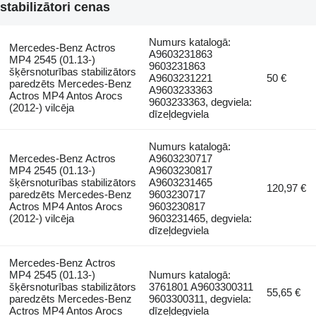
stabilizātori cenas
Numurs katalogā:
Mercedes-Benz Actros
A9603231863
MP4 2545 (01.13-)
9603231863
šķērsnoturības stabilizātors
A9603231221
50 €
paredzēts Mercedes-Benz
A9603233363
Actros MP4 Antos Arocs
9603233363, degviela:
(2012-) vilcēja
dīzeļdegviela
Numurs katalogā:
Mercedes-Benz Actros
A9603230717
MP4 2545 (01.13-)
A9603230817
šķērsnoturības stabilizātors
A9603231465
120,97 €
paredzēts Mercedes-Benz
9603230717
Actros MP4 Antos Arocs
9603230817
(2012-) vilcēja
9603231465, degviela:
dīzeļdegviela
Mercedes-Benz Actros
MP4 2545 (01.13-)
Numurs katalogā:
šķērsnoturības stabilizātors
3761801 A9603300311
55,65 €
paredzēts Mercedes-Benz
9603300311, degviela:
Actros MP4 Antos Arocs
dīzeļdegviela