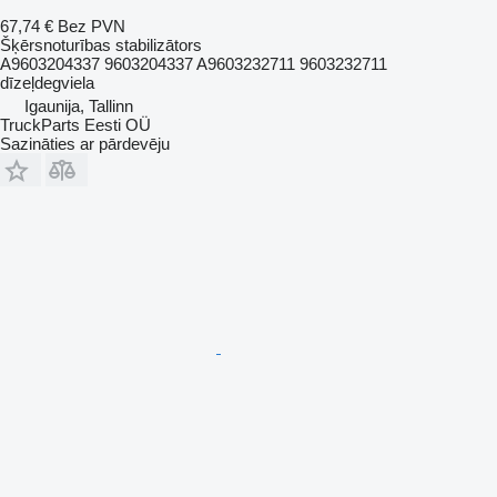
67,74 €
Bez PVN
Šķērsnoturības stabilizātors
A9603204337 9603204337 A9603232711 9603232711
dīzeļdegviela
Igaunija, Tallinn
TruckParts Eesti OÜ
Sazināties ar pārdevēju