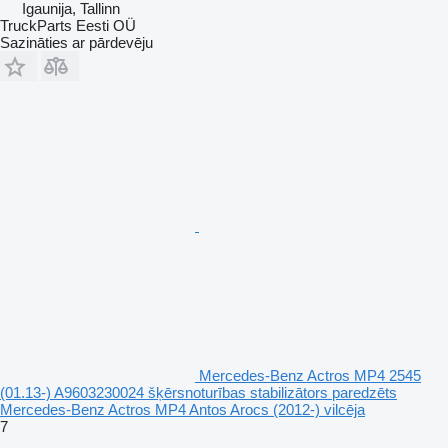
Igaunija, Tallinn
TruckParts Eesti OÜ
Sazināties ar pārdevēju
Mercedes-Benz Actros MP4 2545
(01.13-) A9603230024 šķērsnoturības stabilizātors paredzēts
Mercedes-Benz Actros MP4 Antos Arocs (2012-) vilcēja
7