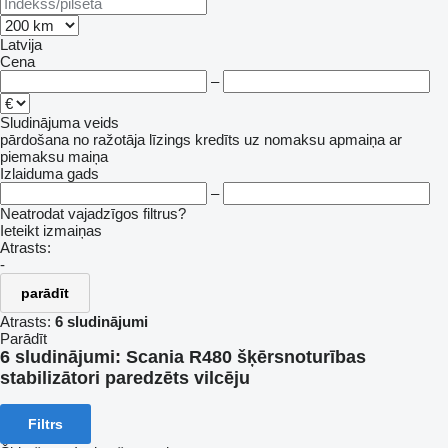
Latvija
Cena
–
Sludinājuma veids
pārdošana
no ražotāja
līzings
kredīts
uz nomaksu
apmaiņa ar
piemaksu
maiņa
Izlaiduma gads
–
Neatrodat vajadzīgos filtrus?
Ieteikt izmaiņas
Atrasts:
-
parādīt
Atrasts:
6 sludinājumi
Parādīt
6 sludinājumi:
Scania R480 šķērsnoturības
stabilizātori paredzēts vilcēju
Filtrs