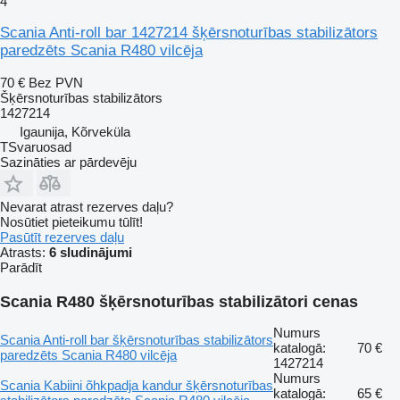
4
Scania Anti-roll bar 1427214 šķērsnoturības stabilizātors
paredzēts Scania R480 vilcēja
70 €
Bez PVN
Šķērsnoturības stabilizātors
1427214
Igaunija, Kõrveküla
TSvaruosad
Sazināties ar pārdevēju
Nevarat atrast rezerves daļu?
Nosūtiet pieteikumu tūlīt!
Pasūtīt rezerves daļu
Atrasts:
6 sludinājumi
Parādīt
Scania R480 šķērsnoturības stabilizātori cenas
Numurs
Scania Anti-roll bar šķērsnoturības stabilizātors
katalogā:
70 €
paredzēts Scania R480 vilcēja
1427214
Numurs
Scania Kabiini õhkpadja kandur šķērsnoturības
katalogā:
65 €