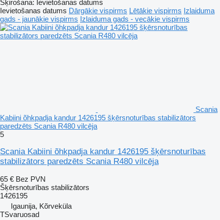
Šķirošana
:
Ievietošanas datums
Ievietošanas datums
Dārgākie vispirms
Lētākie vispirms
Izlaiduma
gads - jaunākie vispirms
Izlaiduma gads - vecākie vispirms
Scania
Kabiini õhkpadja kandur 1426195 šķērsnoturības stabilizātors
paredzēts Scania R480 vilcēja
5
Scania Kabiini õhkpadja kandur 1426195 šķērsnoturības
stabilizātors paredzēts Scania R480 vilcēja
65 €
Bez PVN
Šķērsnoturības stabilizātors
1426195
Igaunija, Kõrveküla
TSvaruosad