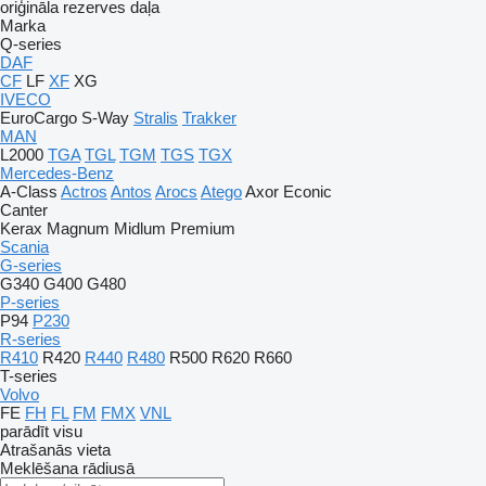
oriģināla rezerves daļa
Marka
Q-series
DAF
CF
LF
XF
XG
IVECO
EuroCargo
S-Way
Stralis
Trakker
MAN
L2000
TGA
TGL
TGM
TGS
TGX
Mercedes-Benz
A-Class
Actros
Antos
Arocs
Atego
Axor
Econic
Canter
Kerax
Magnum
Midlum
Premium
Scania
G-series
G340
G400
G480
P-series
P94
P230
R-series
R410
R420
R440
R480
R500
R620
R660
T-series
Volvo
FE
FH
FL
FM
FMX
VNL
parādīt visu
Atrašanās vieta
Meklēšana rādiusā