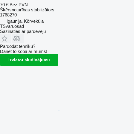
70 €
Bez PVN
Šķērsnoturības stabilizātors
1768270
Igaunija, Kõrveküla
TSvaruosad
Sazināties ar pārdevēju
Pārdodat tehniku?
Dariet to kopā ar mums!
Izvietot sludinājumu