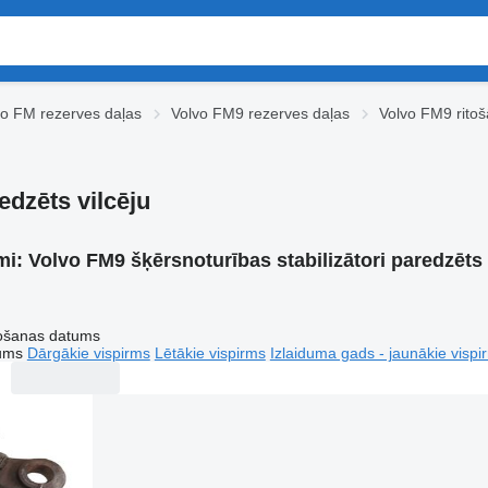
vo FM rezerves daļas
Volvo FM9 rezerves daļas
Volvo FM9 ritoš
edzēts vilcēju
mi:
Volvo FM9 šķērsnoturības stabilizātori paredzēts 
tošanas datums
tums
Dārgākie vispirms
Lētākie vispirms
Izlaiduma gads - jaunākie vispi