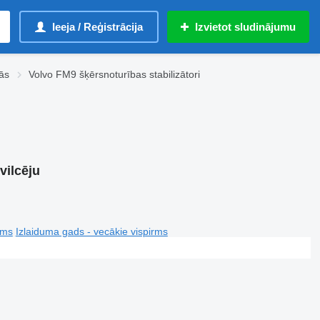
Ieeja / Reģistrācija
Izvietot sludinājumu
ās
Volvo FM9 šķērsnoturības stabilizātori
vilcēju
rms
Izlaiduma gads - vecākie vispirms