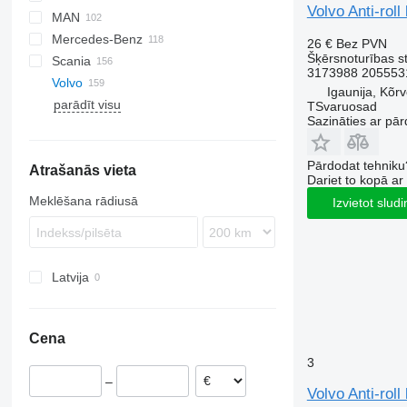
Volvo Anti-rol
MAN
LF
EuroCargo
Mercedes-Benz
XF
S-Way
L2000
26 €
Bez PVN
Šķērsnoturības st
Scania
XG
Stralis
TGA
A-Class
Canter
Kerax
3173988 205553
Volvo
Trakker
TGL
Actros
Magnum
G-series
Igaunija, Kõr
parādīt visu
TGM
Antos
Midlum
P-series
FE
TSvaruosad
Sazināties ar pār
TGS
Arocs
Premium
R-series
FH
FE 280
TGX
Atego
T-series
FL
FH12
Pārdodat tehniku
Atrašanās vieta
Axor
FM
FH13
FL6
Dariet to kopā a
Econic
FMX
FH16
FL7
FM7
FL6 15
Meklēšana rādiusā
Izvietot slud
VNL
FH 440
FL10
FM9
FL12
FM12
FL240
FM13
Latvija
FL615
Cena
3
–
Volvo Anti-rol