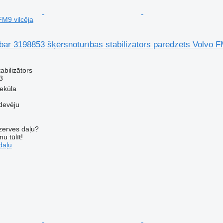
FM9 vilcēja
l bar 3198853 šķērsnoturības stabilizātors paredzēts Volvo F
abilizātors
3
veküla
devēju
ezerves daļu?
u tūlīt!
daļu