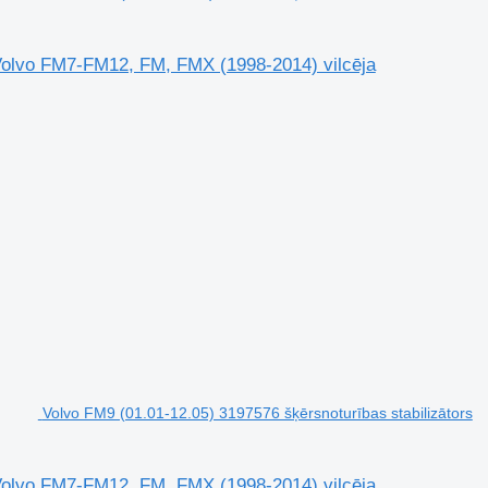
 Volvo FM7-FM12, FM, FMX (1998-2014) vilcēja
Volvo FM9 (01.01-12.05) 3197576 šķērsnoturības stabilizātors
 Volvo FM7-FM12, FM, FMX (1998-2014) vilcēja