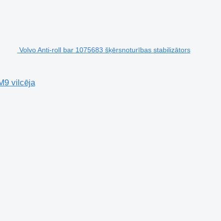
Volvo Anti-roll bar 1075683 šķērsnoturības stabilizātors
M9 vilcēja