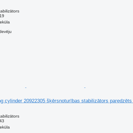
abilizātors
19
veküla
devēju
ing cylinder 20922305 šķērsnoturības stabilizātors paredzēts
abilizātors
43
veküla