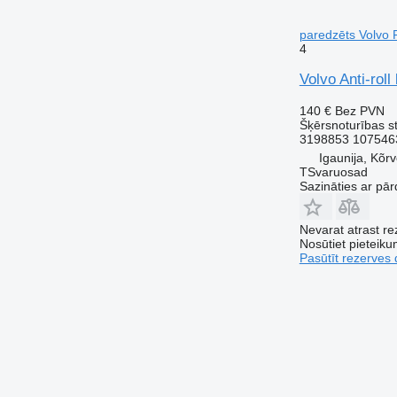
paredzēts Volvo 
4
Volvo Anti-rol
140 €
Bez PVN
Šķērsnoturības st
3198853 107546
Igaunija, Kõr
TSvaruosad
Sazināties ar pār
Nevarat atrast r
Nosūtiet pieteikum
Pasūtīt rezerves 