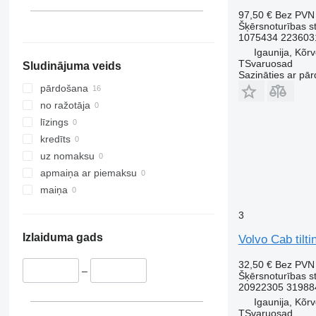
97,50 €
Bez PVN
Šķērsnoturības st
1075434 223603
Igaunija, Kõr
TSvaruosad
Sludinājuma veids
Sazināties ar pār
pārdošana
no ražotāja
līzings
kredīts
uz nomaksu
apmaiņa ar piemaksu
maiņa
3
Izlaiduma gads
Volvo Cab tilt
32,50 €
Bez PVN
–
Šķērsnoturības st
20922305 31988
Igaunija, Kõr
TSvaruosad