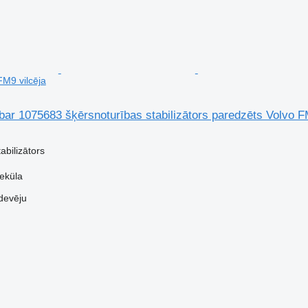
FM9 vilcēja
l bar 1075683 šķērsnoturības stabilizātors paredzēts Volvo F
abilizātors
veküla
devēju