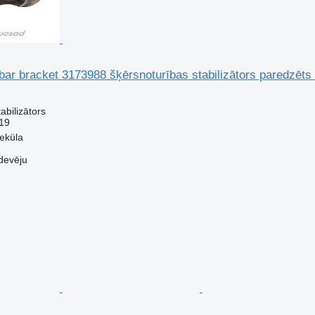
l bar bracket 3173988 šķērsnoturības stabilizātors paredzēts
abilizātors
19
veküla
devēju