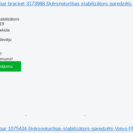
l bar bracket 3173988 šķērsnoturības stabilizātors paredzēts
abilizātors
19
veküla
devēju
?
r mums!
inājumu
l bar 1075434 šķērsnoturības stabilizātors paredzēts Volvo F