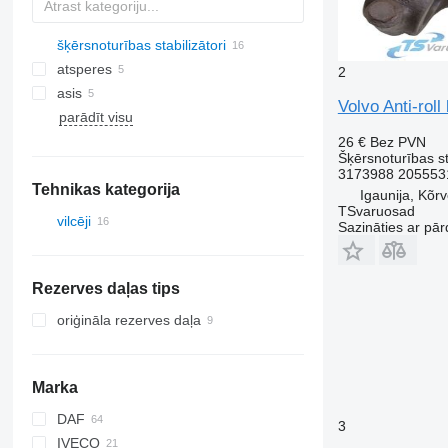
šķērsnoturības stabilizātori
atsperes
2
asis
Volvo Anti-rol
parādīt visu
26 €
Bez PVN
Šķērsnoturības st
3173988 205553
Tehnikas kategorija
Igaunija, Kõr
TSvaruosad
vilcēji
Sazināties ar pār
Rezerves daļas tips
oriģināla rezerves daļa
Marka
DAF
Q-series
3
IVECO
CF