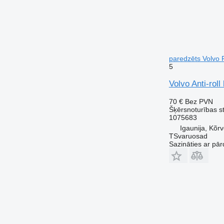
paredzēts Volvo 
5
Volvo Anti-rol
70 €
Bez PVN
Šķērsnoturības st
1075683
Igaunija, Kõr
TSvaruosad
Sazināties ar pār