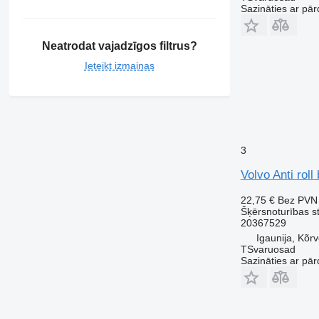
Sazināties ar pār
Neatrodat vajadzīgos filtrus?
Ieteikt izmaiņas
3
Volvo Anti rol
22,75 €
Bez PVN
Šķērsnoturības st
20367529
Igaunija, Kõr
TSvaruosad
Sazināties ar pār