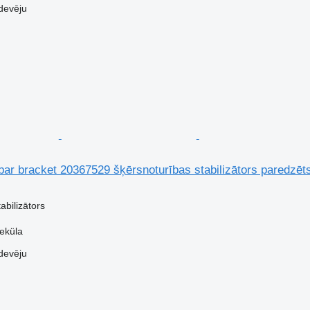
devēju
l bar bracket 20367529 šķērsnoturības stabilizātors paredzēt
abilizātors
veküla
devēju