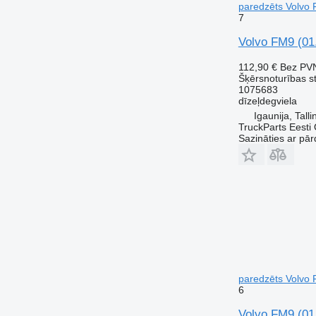
paredzēts Volvo
7
Volvo FM9 (01
112,90 €
Bez PV
Šķērsnoturības st
1075683
dīzeļdegviela
Igaunija, Talli
TruckParts Eesti
Sazināties ar pār
paredzēts Volvo
6
Volvo FM9 (01