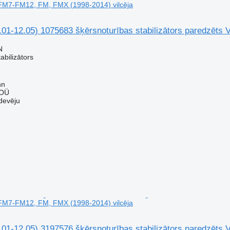
 FM7-FM12, FM, FMX (1998-2014) vilcēja
.01-12.05) 1075683 šķērsnoturības stabilizātors paredzēts
N
abilizātors
nn
 OÜ
devēju
 FM7-FM12, FM, FMX (1998-2014) vilcēja
.01-12.05) 3197576 šķērsnoturības stabilizātors paredzēts