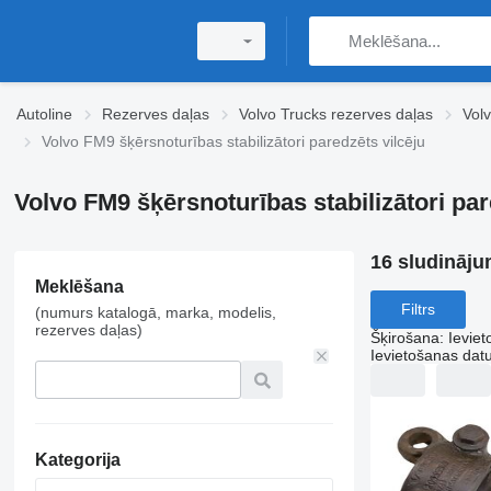
Autoline
Rezerves daļas
Volvo Trucks rezerves daļas
Vol
Volvo FM9 šķērsnoturības stabilizātori paredzēts vilcēju
Volvo FM9 šķērsnoturības stabilizātori par
16 sludināju
Meklēšana
Filtrs
(numurs katalogā, marka, modelis,
rezerves daļas)
Šķirošana
:
Ievie
Ievietošanas da
Kategorija