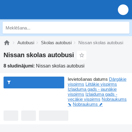
Autobusi
Skolas autobusi
Nissan skolas autobusi
Nissan skolas autobusi
8 sludinājumi:
Nissan skolas autobusi
Ievietošanas datums
Dārgākie
vispirms
Lētākie vispirms
Izlaiduma gads - jaunākie
vispirms
Izlaiduma gads -
vecākie vispirms
Nobraukums
⬊
Nobraukums ⬈