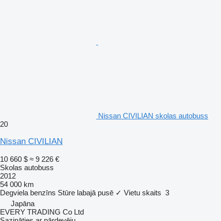
Nissan CIVILIAN skolas autobuss
20
Nissan CIVILIAN
10 660 $
≈ 9 226 €
Skolas autobuss
2012
54 000 km
Degviela
benzīns
Stūre labajā pusē
✓
Vietu skaits
3
Japāna
EVERY TRADING Co Ltd
Sazināties ar pārdevēju