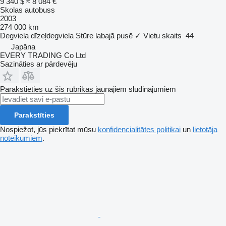
9 340 $
≈ 8 084 €
Skolas autobuss
2003
274 000 km
Degviela
dīzeļdegviela
Stūre labajā pusē
✓
Vietu skaits
44
Japāna
EVERY TRADING Co Ltd
Sazināties ar pārdevēju
Parakstieties uz šis rubrikas jaunajiem sludinājumiem
Parakstīties
Nospiežot, jūs piekrītat mūsu
konfidencialitātes politikai
un
lietotāja
noteikumiem
.