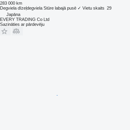
283 000 km
Degviela
dīzeļdegviela
Stūre labajā pusē
✓
Vietu skaits
29
Japāna
EVERY TRADING Co Ltd
Sazināties ar pārdevēju