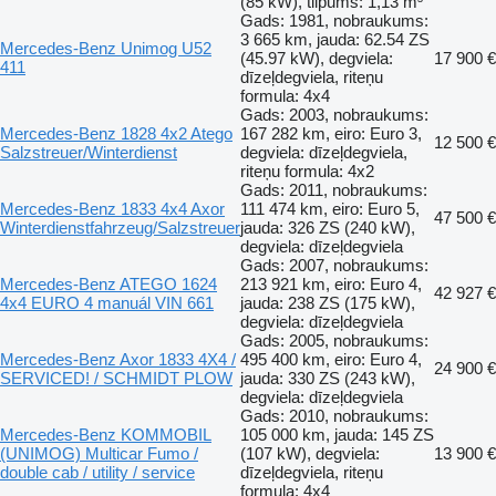
(85 kW), tilpums: 1,13 m³
Gads: 1981, nobraukums:
3 665 km, jauda: 62.54 ZS
Mercedes-Benz Unimog U52
(45.97 kW), degviela:
17 900 €
411
dīzeļdegviela, riteņu
formula: 4x4
Gads: 2003, nobraukums:
Mercedes-Benz 1828 4x2 Atego
167 282 km, eiro: Euro 3,
12 500 €
Salzstreuer/Winterdienst
degviela: dīzeļdegviela,
riteņu formula: 4x2
Gads: 2011, nobraukums:
Mercedes-Benz 1833 4x4 Axor
111 474 km, eiro: Euro 5,
47 500 €
Winterdienstfahrzeug/Salzstreuer
jauda: 326 ZS (240 kW),
degviela: dīzeļdegviela
Gads: 2007, nobraukums:
Mercedes-Benz ATEGO 1624
213 921 km, eiro: Euro 4,
42 927 €
4x4 EURO 4 manuál VIN 661
jauda: 238 ZS (175 kW),
degviela: dīzeļdegviela
Gads: 2005, nobraukums:
Mercedes-Benz Axor 1833 4X4 /
495 400 km, eiro: Euro 4,
24 900 €
SERVICED! / SCHMIDT PLOW
jauda: 330 ZS (243 kW),
degviela: dīzeļdegviela
Gads: 2010, nobraukums:
Mercedes-Benz KOMMOBIL
105 000 km, jauda: 145 ZS
(UNIMOG) Multicar Fumo /
(107 kW), degviela:
13 900 €
double cab / utility / service
dīzeļdegviela, riteņu
formula: 4x4