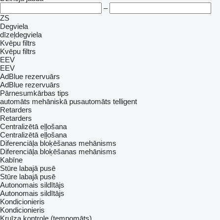
–
ZS
Degviela
dīzeļdegviela
Kvēpu filtrs
Kvēpu filtrs
EEV
EEV
AdBlue rezervuārs
AdBlue rezervuārs
Pārnesumkārbas tips
automāts
mehāniskā
pusautomāts
telligent
Retarders
Retarders
Centralizētā eļļošana
Centralizētā eļļošana
Diferenciāļa bloķēšanas mehānisms
Diferenciāļa bloķēšanas mehānisms
Kabīne
Stūre labajā pusē
Stūre labajā pusē
Autonomais sildītājs
Autonomais sildītājs
Kondicionieris
Kondicionieris
Kruīza kontrole (tempomāts)