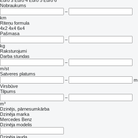
Euro 3
Euro 4
Euro 5
Euro 6
Nobraukums
–
km
Riteņu formula
4x2
4x4
6x4
Pašmasa
–
kg
Raksturojumi
Darba stundas
–
m/st
Satveres platums
–
m
Virsbūve
Tilpums
–
m³
Dzinējs, pārnesumkārba
Dzinēja marka
Mercedes Benz
Dzinēja modelis
Dzinēja jauda