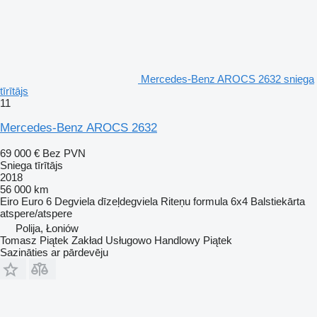
Mercedes-Benz AROCS 2632 sniega
tīrītājs
11
Mercedes-Benz AROCS 2632
69 000 €
Bez PVN
Sniega tīrītājs
2018
56 000 km
Eiro
Euro 6
Degviela
dīzeļdegviela
Riteņu formula
6x4
Balstiekārta
atspere/atspere
Polija, Łoniów
Tomasz Piątek Zakład Usługowo Handlowy Piątek
Sazināties ar pārdevēju