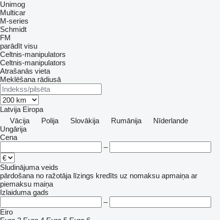
Unimog
Multicar
M-series
Schmidt
FM
parādīt visu
Celtnis-manipulators
Celtnis-manipulators
Atrašanās vieta
Meklēšana rādiusā
Latvija
Eiropa
Vācija
Polija
Slovākija
Rumānija
Nīderlande
Ungārija
Cena
–
Sludinājuma veids
pārdošana
no ražotāja
līzings
kredīts
uz nomaksu
apmaiņa ar
piemaksu
maiņa
Izlaiduma gads
–
Eiro