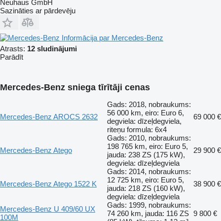
Neuhaus GmbH
Sazināties ar pārdevēju
Informācija par Mercedes-Benz
Atrasts:
12 sludinājumi
Parādīt
Mercedes-Benz sniega tīrītāji cenas
Gads: 2018, nobraukums:
56 000 km, eiro: Euro 6,
Mercedes-Benz AROCS 2632
69 000 €
degviela: dīzeļdegviela,
riteņu formula: 6x4
Gads: 2010, nobraukums:
198 765 km, eiro: Euro 5,
Mercedes-Benz Atego
29 900 €
jauda: 238 ZS (175 kW),
degviela: dīzeļdegviela
Gads: 2014, nobraukums:
12 725 km, eiro: Euro 5,
Mercedes-Benz Atego 1522 K
38 900 €
jauda: 218 ZS (160 kW),
degviela: dīzeļdegviela
Gads: 1999, nobraukums:
Mercedes-Benz U 409/60 UX
74 260 km, jauda: 116 ZS
9 800 €
100M