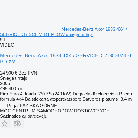
Mercedes-Benz Axor 1833 4X4 /
SERVICED! / SCHMIDT PLOW sniega tīrītājs
54
VIDEO
Mercedes-Benz Axor 1833 4X4 / SERVICED! / SCHMIDT
PLOW
24 900 €
Bez PVN
Sniega tīrītājs
2005
495 400 km
Eiro
Euro 4
Jauda
330 ZS (243 kW)
Degviela
dīzeļdegviela
Riteņu
formula
4x4
Balstiekārta
atspere/atspere
Satveres platums
3,4 m
Polija, ŁAZISKA GÓRNE
MGC CENTRUM SAMOCHODOW DOSTAWCZYCH
Sazināties ar pārdevēju