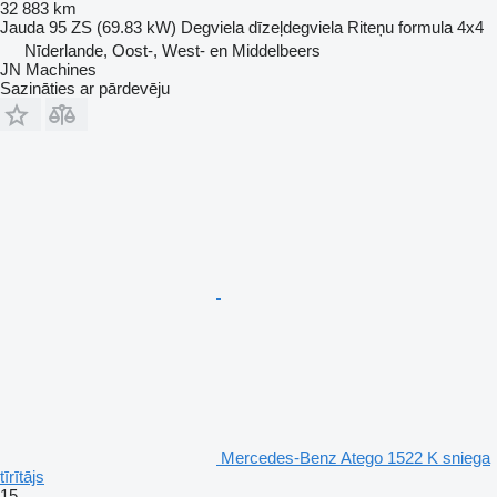
32 883 km
Jauda
95 ZS (69.83 kW)
Degviela
dīzeļdegviela
Riteņu formula
4x4
Nīderlande, Oost-, West- en Middelbeers
JN Machines
Sazināties ar pārdevēju
Mercedes-Benz Atego 1522 K sniega
tīrītājs
15