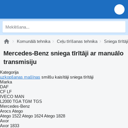
Komunālā tehnika
Ceļu tīrīšanas tehnika
Sniega tīrītāji
Mercedes-Benz sniega tīrītāji ar manuālo
transmisiju
Kategorija
uzkopšanas mašīnas
smilšu kaisītāji
sniega tīrītāji
Marka
DAF
CF
LF
IVECO
MAN
L2000
TGA
TGM
TGS
Mercedes-Benz
Arocs
Atego
Atego 1522
Atego 1624
Atego 1828
Axor
Axor 1833