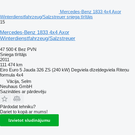
Mercedes-Benz 1833 4x4 Axor
Winterdienstfahrzeug/Salzstreuer sniega tīrītājs
15
Mercedes-Benz 1833 4x4 Axor
Winterdienstfahrzeug/Salzstreuer
47 500 €
Bez PVN
Sniega tīrītājs
2011
111 474 km
Eiro
Euro 5
Jauda
326 ZS (240 kW)
Degviela
dīzeļdegviela
Riteņu
formula
4x4
Vācija, Selm
Neuhaus GmbH
Sazināties ar pārdevēju
Pārdodat tehniku?
Dariet to kopā ar mums!
Izvietot sludinājumu