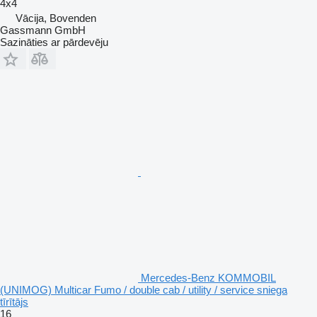
4x4
Vācija, Bovenden
Gassmann GmbH
Sazināties ar pārdevēju
Mercedes-Benz KOMMOBIL
(UNIMOG) Multicar Fumo / double cab / utility / service sniega
tīrītājs
16