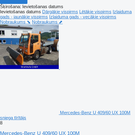
Šķirošana
:
Ievietošanas datums
Ievietošanas datums
Dārgākie vispirms
Lētākie vispirms
Izlaiduma
gads - jaunākie vispirms
Izlaiduma gads - vecākie vispirms
Nobraukums ⬊
Nobraukums ⬈
Mercedes-Benz U 409/60 UX 100M
sniega tīrītājs
8
Mercedes-Benz U 409/60 UX 100M