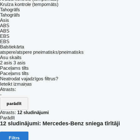
Kruīza kontrole (tempomāts)
Tahogrāfs
Tahogrāfs
Asis
ABS
ABS
EBS
EBS
Balstiekārta
atspere/atspere
pneimatisks/pneimatisks
Asu skaits
2 asis
3 asis
Paceļams tilts
Paceļams tilts
Neatrodat vajadzīgos filtrus?
Ieteikt izmaiņas
Atrasts:
-
parādīt
Atrasts:
12 sludinājumi
Parādīt
12 sludinājumi:
Mercedes-Benz sniega tīrītāji
Filtrs