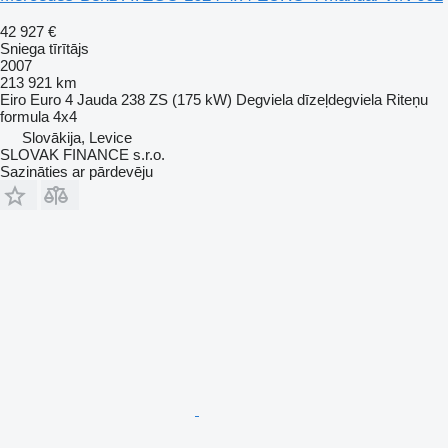
42 927 €
Sniega tīrītājs
2007
213 921 km
Eiro
Euro 4
Jauda
238 ZS (175 kW)
Degviela
dīzeļdegviela
Riteņu
formula
4x4
Slovākija, Levice
SLOVAK FINANCE s.r.o.
Sazināties ar pārdevēju