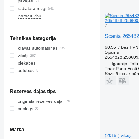
pakājes
radiātora režģi
parādīt visu
2654828 2586092 
7
Scania 2654828
Tehnikas kategorija
68,55 €
Bez PVN
kravas automašīnas
Spārns
vilcēji
2654828 258609
piekabes
Igaunija, Talli
TruckParts Eesti
autobusi
Sazināties ar pār
Rezerves daļas tips
oriģināla rezerves daļa
analogs
Marka
(2016-) vilcēja