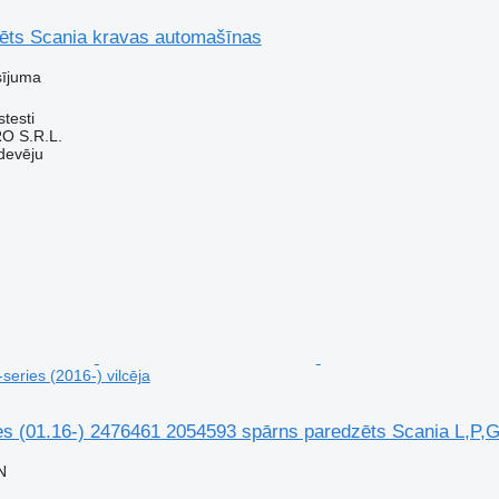
ēts Scania kravas automašīnas
sījuma
testi
O S.R.L.
devēju
series (2016-) vilcēja
s (01.16-) 2476461 2054593 spārns paredzēts Scania L,P,G,
N