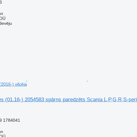
3
nn
 OÜ
devēju
(2016-) vilcēja
s (01.16-) 2054583 spārns paredzēts Scania L,P,G,R,S-serie
9 1784041
nn
 OÜ