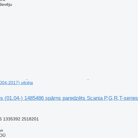
devēju
004-2017) vilcēja
s (01.04-) 1485486 spārns paredzēts Scania P,G,R,T-series
6 1335392 2518201
nn
 OÜ