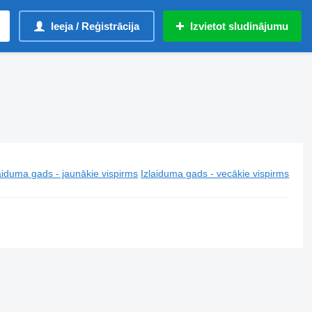
Ieeja / Reģistrācija
Izvietot sludinājumu
aiduma gads - jaunākie vispirms
Izlaiduma gads - vecākie vispirms