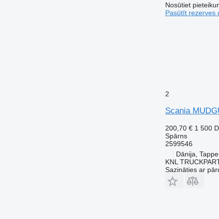
Nosūtiet pieteikum
Pasūtīt rezerves 
2
Scania MUDGU
200,70 €
1 500 
Spārns
2599546
Dānija, Tappe
KNL TRUCKPAR
Sazināties ar pār