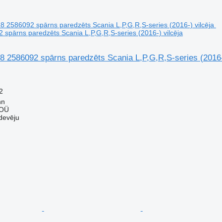
spārns paredzēts Scania L,P,G,R,S-series (2016-) vilcēja
 2586092 spārns paredzēts Scania L,P,G,R,S-series (2016-)
2
nn
 OÜ
devēju