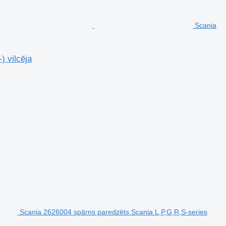
Scania
 vilcēja
Scania 2626004 spārns paredzēts Scania L,P,G,R,S-series