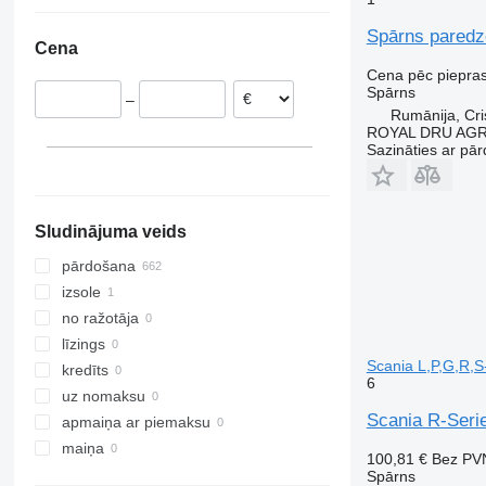
Nīderlande
Ukraina
Vario
Rumānija
Vito
Spārns paredz
Cena
Beļģija
Cena pēc piepra
Polija
Spārns
–
Grieķija
Rumānija, Cris
Lietuva
ROYAL DRU AGR
Sazināties ar pār
Dānija
parādīt visu
Sludinājuma veids
pārdošana
izsole
no ražotāja
līzings
Scania L,P,G,R,S-
kredīts
6
uz nomaksu
Scania R-Serie
apmaiņa ar piemaksu
maiņa
100,81 €
Bez PV
Spārns