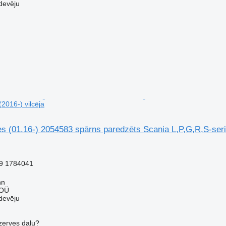
devēju
(2016-) vilcēja
s (01.16-) 2054583 spārns paredzēts Scania L,P,G,R,S-serie
9 1784041
nn
 OÜ
devēju
ezerves daļu?