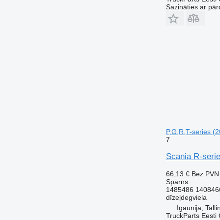
Sazināties ar pār
P,G,R,T-series (2
7
Scania R-serie
66,13 €
Bez PVN
Spārns
1485486 140846
dīzeļdegviela
Igaunija, Talli
TruckParts Eesti