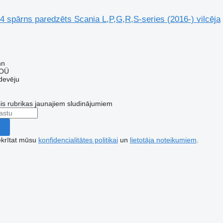
 spārns paredzēts Scania L,P,G,R,S-series (2016-) vilcēja
nn
 OÜ
devēju
šis rubrikas jaunajiem sludinājumiem
ekrītat mūsu
konfidencialitātes politikai
un
lietotāja noteikumiem
.