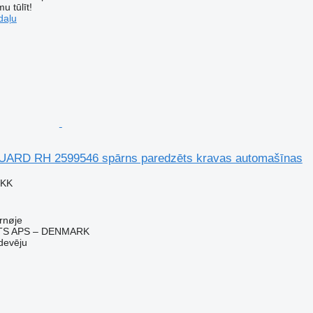
u tūlīt!
daļu
ARD RH 2599546 spārns paredzēts kravas automašīnas
DKK
rnøje
TS APS – DENMARK
devēju