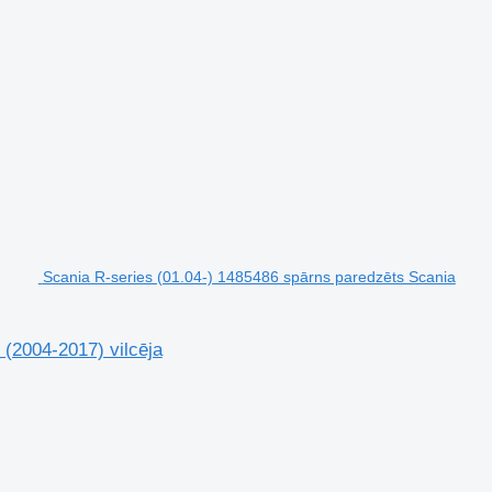
Scania R-series (01.04-) 1485486 spārns paredzēts Scania
 (2004-2017) vilcēja