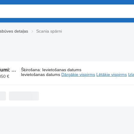
rsbūves detaļas
Scania spārni
663 sludinājumi:
Scania spārni
Šķirošana
:
Ievietošanas datums
Ievietošanas datums
Dārgākie vispirms
Lētākie vispirms
Izl
350 €