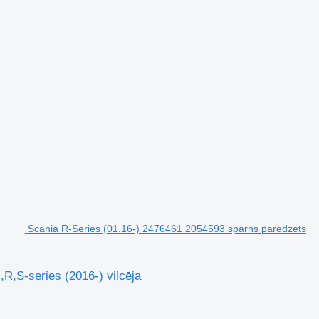
Scania R-Series (01.16-) 2476461 2054593 spārns paredzēts
R,S-series (2016-) vilcēja