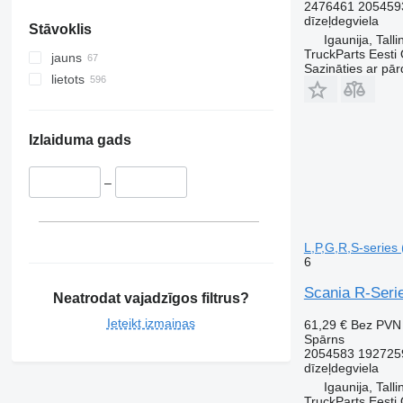
2476461 205459
dīzeļdegviela
Stāvoklis
Igaunija, Talli
TruckParts Eesti
jauns
Sazināties ar pār
lietots
Izlaiduma gads
–
L,P,G,R,S-series 
6
Scania R-Serie
Neatrodat vajadzīgos filtrus?
Ieteikt izmaiņas
61,29 €
Bez PVN
Spārns
2054583 192725
dīzeļdegviela
Igaunija, Talli
TruckParts Eesti