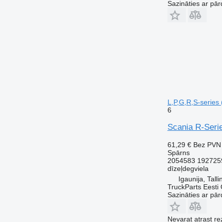
Sazināties ar pār
L,P,G,R,S-series 
6
Scania R-Serie
61,29 €
Bez PVN
Spārns
2054583 192725
dīzeļdegviela
Igaunija, Talli
TruckParts Eesti
Sazināties ar pār
Nevarat atrast r