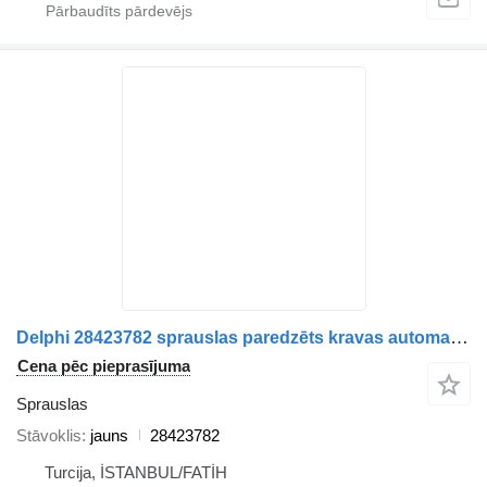
Delphi 28423782 sprauslas paredzēts kravas automašīnas
Cena pēc pieprasījuma
Sprauslas
Stāvoklis
jauns
28423782
Turcija, İSTANBUL/FATİH