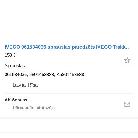
IVECO 061534036 sprauslas paredzēts IVECO Trakker, Stralis kravas automašīnas
150 €
Sprauslas
061534036, 5801453888, K5801453888
Latvija, Rīga
AK Serviss