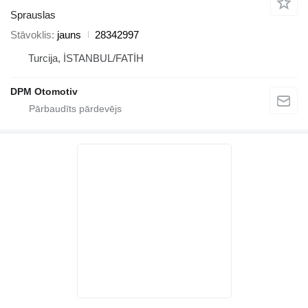
Sprauslas
Stāvoklis
jauns
28342997
Turcija, İSTANBUL/FATİH
DPM Otomotiv