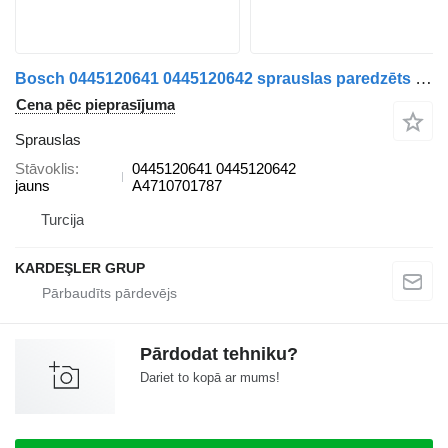
Bosch 0445120641 0445120642 sprauslas paredzēts Mercedes-Benz vilcēja
Cena pēc pieprasījuma
Sprauslas
Stāvoklis
0445120641 0445120642
jauns
A4710701787
Turcija
KARDEŞLER GRUP
Pārdodat tehniku?
Dariet to kopā ar mums!