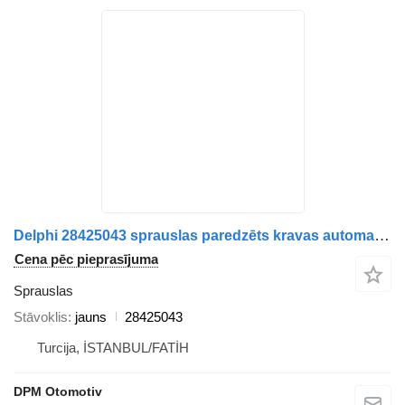
Delphi 28425043 sprauslas paredzēts kravas automašīnas
Cena pēc pieprasījuma
Sprauslas
Stāvoklis
jauns
28425043
Turcija, İSTANBUL/FATİH
DPM Otomotiv