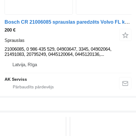
Bosch CR 21006085 sprauslas paredzēts Volvo FL kravas automašīnas
200 €
Sprauslas
21006085, 0 986 435 529, 04903647, 3345, 04902064,
21491083, 20795249, 0445120064, 0445120136,...
Latvija, Rīga
AK Serviss