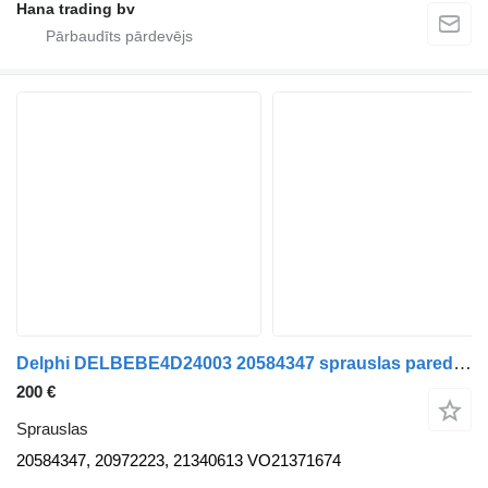
Hana trading bv
Delphi DELBEBE4D24003 20584347 sprauslas paredzēts Volvo FH, FM vilcēja
200 €
Sprauslas
20584347, 20972223, 21340613 VO21371674