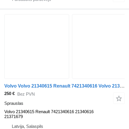
Volvo Volvo 21340615 Renault 7421340616 Volvo 21340616 Volvo 21371679 sprauslas paredzēts Volvo FH13 vilcēja
250 €
Bez PVN
Sprauslas
Volvo 21340615 Renault 7421340616 21340616
21371679
Latvija, Salaspils