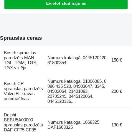
Izvietot sludinājumu
Sprauslas cenas
Bosch sprauslas
paredzēts MAN
Numurs katalogā: 0445120420,
150 €
TGL, TGM, TGS,
61800354
TGX vilcēja
Numurs katalogā: 21006085, 0
Bosch CR
986 435 529, 04903647, 3345,
sprauslas paredzēts
04902064, 21491083,
200 €
Volvo FL kravas
20795249, 0445120064,
automašīnas
0445120136,...
Delphi
BEBU5A00000
Numurs katalogā: 1668325
sprauslas paredzēts
130 €
DAF1668325
DAF CF75 CF85