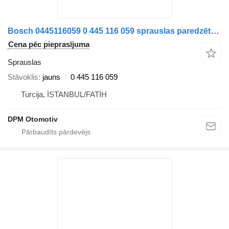
Bosch 0445116059 0 445 116 059 sprauslas paredzēts automašīnas
Cena pēc pieprasījuma
Sprauslas
Stāvoklis
jauns
0 445 116 059
Turcija, İSTANBUL/FATİH
DPM Otomotiv