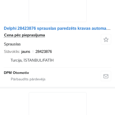
Delphi 28423876 sprauslas paredzēts kravas automašīnas
Cena pēc pieprasījuma
Sprauslas
Stāvoklis
jauns
28423876
Turcija, İSTANBUL/FATİH
DPM Otomotiv