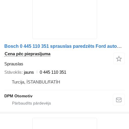
Bosch 0 445 110 351 sprauslas paredzēts Ford automašīnas
Cena pēc pieprasījuma
Sprauslas
Stāvoklis
jauns
0 445 110 351
Turcija, İSTANBUL/FATİH
DPM Otomotiv