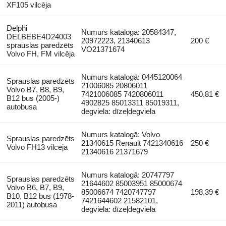
XF105 vilcēja
Delphi
Numurs katalogā: 20584347,
DELBEBE4D24003
20972223, 21340613
200 €
sprauslas paredzēts
VO21371674
Volvo FH, FM vilcēja
Numurs katalogā: 0445120064
Sprauslas paredzēts
21006085 20806011
Volvo B7, B8, B9,
7421006085 7420806011
450,81 €
B12 bus (2005-)
4902825 85013311 85019311,
autobusa
degviela: dīzeļdegviela
Numurs katalogā: Volvo
Sprauslas paredzēts
21340615 Renault 7421340616
250 €
Volvo FH13 vilcēja
21340616 21371679
Numurs katalogā: 20747797
Sprauslas paredzēts
21644602 85003951 85000674
Volvo B6, B7, B9,
85006674 7420747797
198,39 €
B10, B12 bus (1978-
7421644602 21582101,
2011) autobusa
degviela: dīzeļdegviela