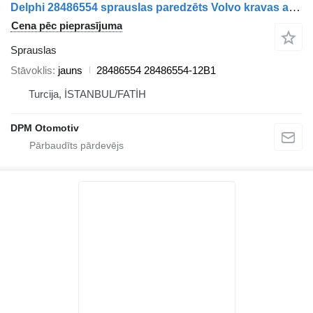
Delphi 28486554 sprauslas paredzēts Volvo kravas automašīnas
Cena pēc pieprasījuma
Sprauslas
Stāvoklis
jauns
28486554 28486554-12B1
Turcija, İSTANBUL/FATİH
DPM Otomotiv