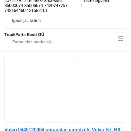
20747797 21644602 85003951
dīzeļdegviela
85000674 85006674 7420747797
7421644602 21582101
Igaunija, Tallinn
TruckParts Eesti OÜ
Volvo 0445120064 sprauslas paredzēts Volvo B7, B8, B9, B12 bus (2005-) autobusa