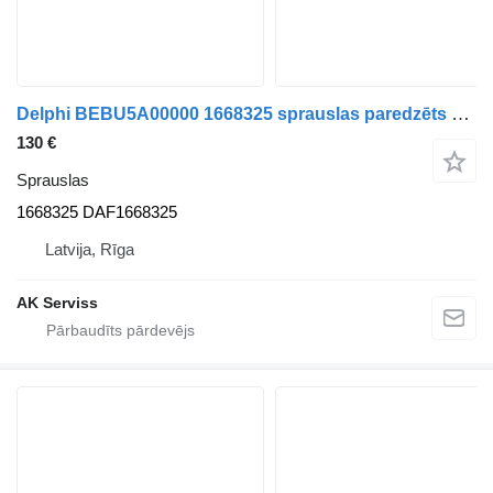
Delphi BEBU5A00000 1668325 sprauslas paredzēts DAF CF75 CF85 XF105 vilcēja
130 €
Sprauslas
1668325 DAF1668325
Latvija, Rīga
AK Serviss