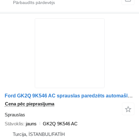
Ford GK2Q 9K546 AC sprauslas paredzēts automašīnas
Cena pēc pieprasījuma
Sprauslas
Stāvoklis
jauns
GK2Q 9K546 AC
Turcija, İSTANBUL/FATİH