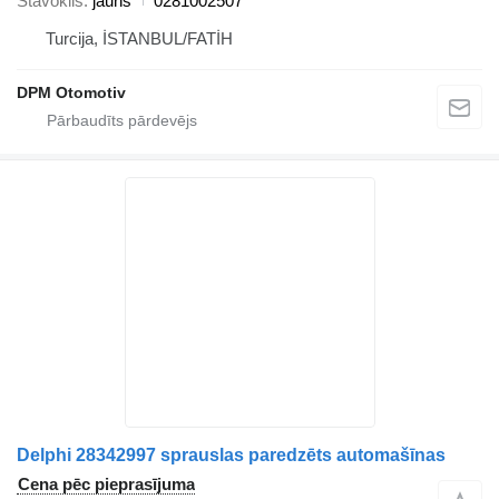
Stāvoklis
jauns
0281002507
Turcija, İSTANBUL/FATİH
DPM Otomotiv
Delphi 28342997 sprauslas paredzēts automašīnas
Cena pēc pieprasījuma